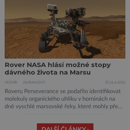
podle NASA je ve výtečném stavu. Nyní ji čeká
další etapa její mise, jejíž ambicí je přinést
dosud nejpodrobnější […]
Rover NASA hlásí možné stopy
dávného života na Marsu
VESMÍR
ZAJÍMAVOSTI
26.6.2026
Roveru Perseverance se podařilo identifikovat
molekuly organického uhlíku v horninách na
dně vyschlé marsovské řeky, které mohly před
miliardami let vzniknout působením vody.
Svědčí snad o dávném životě na planetě?
Měření provedená přístrojem Sherloc,
DALŠÍ ČLÁNKY ›