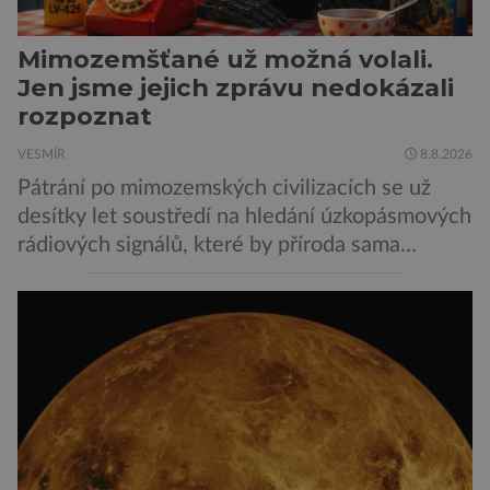
Mimozemšťané už možná volali.
Jen jsme jejich zprávu nedokázali
rozpoznat
VESMÍR
8.8.2026
Pátrání po mimozemských civilizacích se už
desítky let soustředí na hledání úzkopásmových
rádiových signálů, které by příroda sama
vytvořila jen stěží. Nová studie však naznačuje,
že právě tato strategie může být až příliš
svazující. Cestou vesmírem se totiž signál může
natolik změnit, že ho naše algoritmy vyhodnotí
jako obyčejný šum. A priori to samozřejmě
neznamená, […]