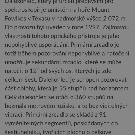
Dalekohled, který je určen především pro
spektroskopii je umístěn na hoře Mount
Fowlkes v Texasu v nadmořské výšce 2 072 m.
Do provozu byl uveden v roce 1997. Zajímavou
vlastností tohoto optického přístroje je jeho
nepohyblivé uspořádání. Primární zrcadlo je
totiž během pozorování nepohyblivé a natočení
umožňuje sekundární zrcadlo, které se může
natočit o 12˚ od svých os, kterých je zde
celkem šest. Dalekohled je schopen pozorovat
část oblohy, která je 55 stupňů nad horizontem.
Celý dalekohled se otáčí o 360 stupňů na
bezmála metrovém ložisku, a to bez viditelných
vibrací. Primární zrcadlo se skládá z 91
vyměnitelných segmentů, poskládaných do
šestiúhelníku, tvořících plochu o celkové