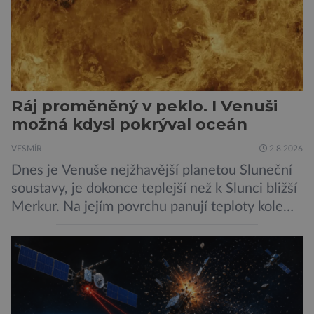
Ráj proměněný v peklo. I Venuši
možná kdysi pokrýval oceán
VESMÍR
2.8.2026
Dnes je Venuše nejžhavější planetou Sluneční
soustavy, je dokonce teplejší než k Slunci bližší
Merkur. Na jejím povrchu panují teploty kolem
464 °C, atmosféra je více než devadesátkrát
hustší než na Zemi a aby toho nebylo málo, z
oblaků se snáší kapky kyseliny sírové. Zkrátka,
není to prostředí, ve kterém by příčetný člověk
chtěl strávit […]