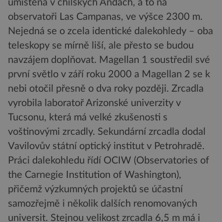
umístěna v chilských Andách, a to na
observatoři Las Campanas, ve výšce 2300 m.
Nejedná se o zcela identické dalekohledy – oba
teleskopy se mírně liší, ale přesto se budou
navzájem doplňovat. Magellan 1 soustředil své
první světlo v září roku 2000 a Magellan 2 se k
nebi otočil přesně o dva roky později. Zrcadla
vyrobila laboratoř Arizonské univerzity v
Tucsonu, která má velké zkušenosti s
voštinovými zrcadly. Sekundární zrcadla dodal
Vavilovův státní optický institut v Petrohradě.
Práci dalekohledu řídí OCIW (Observatories of
the Carnegie Institution of Washington),
přičemž výzkumných projektů se účastní
samozřejmě i několik dalších renomovaných
universit. Stejnou velikost zrcadla 6,5 m má i