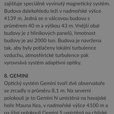
zajišťuje speciálně vyvinutý magnetický systém.
Budova dalekohledu leží v nadmořské výšce
4139 m. Jedná se o válcovou budovu s
průměrem 40 m a výškou 43 m. Vnější obal
budovy je z hliníkových panelů, hmotnost
budovy je asi 2000 tun. Budova je navržena
tak, aby byly potlačeny lokální turbulence
vzduchu, atmosférické turbulence pak
vyrovnává systém adaptivní optiky.
8. GEMINI
Optický systém Gemini tvoří dvě observatoře
se zrcadly o průměru 8,1 m. Na severní
polokouli je to Gemini N umístěná na havajské
hoře Mauna Kea, v nadmořské výšce 4100 m a
na jižní polokouli Gemini S umístěná na chilské