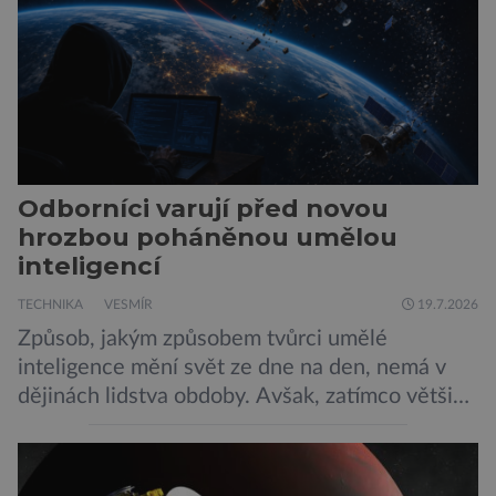
Odborníci varují před novou
hrozbou poháněnou umělou
inteligencí
TECHNIKA
VESMÍR
19.7.2026
Způsob, jakým způsobem tvůrci umělé
inteligence mění svět ze dne na den, nemá v
dějinách lidstva obdoby. Avšak, zatímco většina
pozornosti se soustředí na chatboty,
generování obrázků nebo automatizaci práce,
bezpečnostní experti upozorňují na mnohem