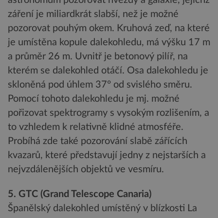
záření je miliardkrát slabší, než je možné
pozorovat pouhým okem. Kruhová zeď, na které
je umístěna kopule dalekohledu, má výšku 17 m
a průměr 26 m. Uvnitř je betonový pilíř, na
kterém se dalekohled otáčí. Osa dalekohledu je
skloněná pod úhlem 37° od svislého směru.
Pomocí tohoto dalekohledu je mj. možné
pořizovat spektrogramy s vysokým rozlišením, a
to vzhledem k relativně klidné atmosféře.
Probíhá zde také pozorování slabě zářících
kvazarů, které představují jedny z nejstarších a
nejvzdálenějších objektů ve vesmíru.
5. GTC (Grand Telescope Canaria)
Španělský dalekohled umístěný v blízkosti La