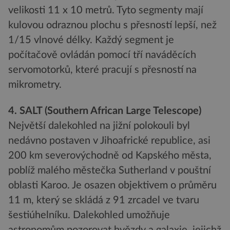
velikosti 11 x 10 metrů. Tyto segmenty mají
kulovou odraznou plochu s přesností lepší, než
1/15 vlnové délky. Každý segment je
počítačově ovládán pomocí tří naváděcích
servomotorků, které pracují s přesností na
mikrometry.
4. SALT (Southern African Large Telescope)
Největší dalekohled na jižní polokouli byl
nedávno postaven v Jihoafrické republice, asi
200 km severovýchodně od Kapského města,
poblíž malého městečka Sutherland v pouštní
oblasti Karoo. Je osazen objektivem o průměru
11 m, který se skládá z 91 zrcadel ve tvaru
šestiúhelníku. Dalekohled umožňuje
astronomům pozorovat hvězdy a galaxie, jejichž