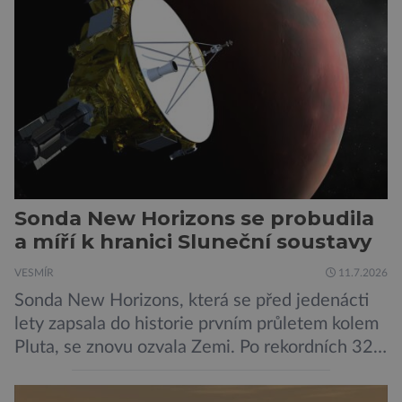
méně nápadné riziko. Podle některých
odborníků by už během příštích dvou let mohly
pokročilé systémy AI výrazně usnadnit
kybernetické útoky […]
Sonda New Horizons se probudila
a míří k hranici Sluneční soustavy
VESMÍR
11.7.2026
Sonda New Horizons, která se před jedenácti
lety zapsala do historie prvním průletem kolem
Pluta, se znovu ozvala Zemi. Po rekordních 321
dnech v hibernačním režimu se ve vzdálenosti
9,5 miliardy kilometrů od Země probrala a