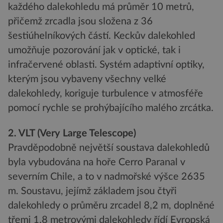
každého dalekohledu má průměr 10 metrů,
přičemž zrcadla jsou složena z 36
šestiúhelníkových částí. Keckův dalekohled
umožňuje pozorování jak v optické, tak i
infračervené oblasti. Systém adaptivní optiky,
kterým jsou vybaveny všechny velké
dalekohledy, koriguje turbulence v atmosféře
pomocí rychle se prohýbajícího malého zrcátka.
2. VLT (Very Large Telescope)
Pravděpodobně největší soustava dalekohledů
byla vybudována na hoře Cerro Paranal v
severním Chile, a to v nadmořské výšce 2635
m. Soustavu, jejímž základem jsou čtyři
dalekohledy o průměru zrcadel 8,2 m, doplněné
třemi 1,8 metrovými dalekohledy řídí Evropská