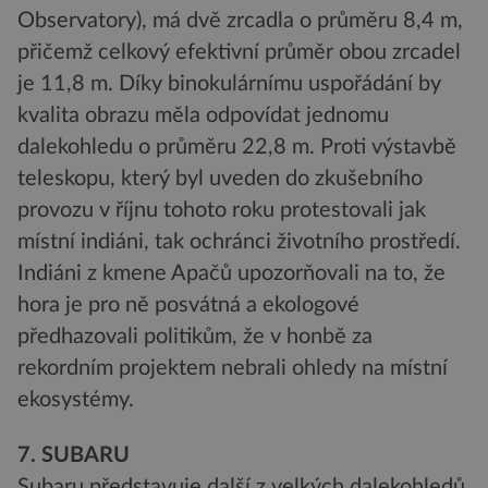
Observatory), má dvě zrcadla o průměru 8,4 m,
přičemž celkový efektivní průměr obou zrcadel
je 11,8 m. Díky binokulárnímu uspořádání by
kvalita obrazu měla odpovídat jednomu
dalekohledu o průměru 22,8 m. Proti výstavbě
teleskopu, který byl uveden do zkušebního
provozu v říjnu tohoto roku protestovali jak
místní indiáni, tak ochránci životního prostředí.
Indiáni z kmene Apačů upozorňovali na to, že
hora je pro ně posvátná a ekologové
předhazovali politikům, že v honbě za
rekordním projektem nebrali ohledy na místní
ekosystémy.
7. SUBARU
Subaru představuje další z velkých dalekohledů,