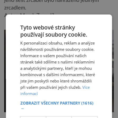
jeho šest zrcadel bylo nahrazeno jediným
zrcadlem.
Autor: Marek Zouzalík
Tyto webové stránky
používají soubory cookie.
K personalizaci obsahu, reklam a analýze
návštěvnosti používáme soubory cookie.
Informace o vašem používání našich
stránek také sdílíme s našimi reklamními
a analytickými partnery, kteří je mohou
kombinovat s dalšími informacemi, které
jste jim poskytli nebo které shromáždili
při vašem používání jejich služeb.
Více
informací
ZOBRAZIT VŠECHNY PARTNERY
(1616)
→