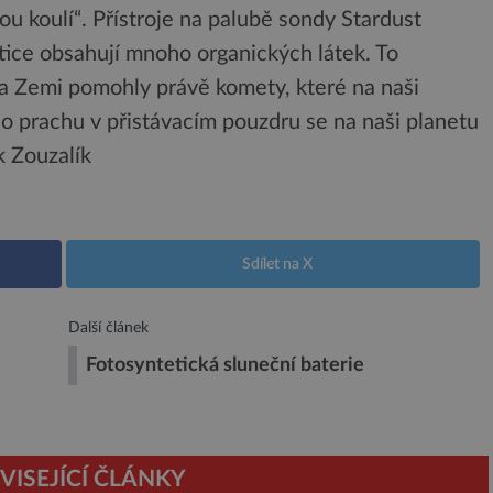
u koulí“. Přístroje na palubě sondy Stardust
tice obsahují mnoho organických látek. To
 na Zemi pomohly právě komety, které na naši
o prachu v přistávacím pouzdru se na naši planetu
 Zouzalík
Sdílet na X
Další článek
Fotosyntetická sluneční baterie
VISEJÍCÍ ČLÁNKY