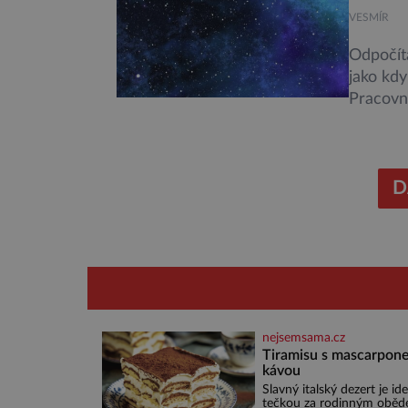
vyhaslé
VESMÍR
[…]
Odpočítá
jako kdy
Pracovní
start po
něco po
Evropské
nejrůzně
D
nejsemsama.cz
Tiramisu s mascarpone
kávou
Slavný italský dezert je ide
tečkou za rodinným oběd