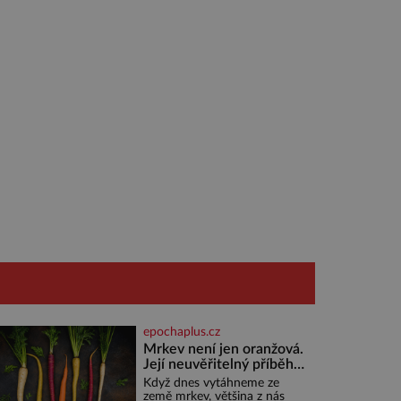
epochaplus.cz
Mrkev není jen oranžová.
Její neuvěřitelný příběh
začíná fialovou barvou
Když dnes vytáhneme ze
země mrkev, většina z nás