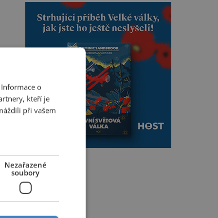
 Informace o
tnery, kteří je
máždili při vašem
Nezařazené
soubory