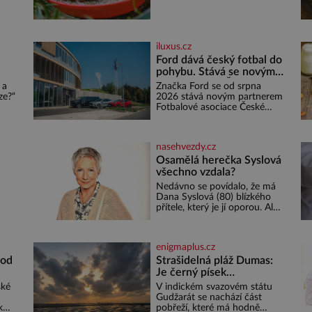
diamantový komunikuje
téměř neslyšitelným pípáním,
ž se
je roztomilý a hodí se i pro
o 4
chovatele začátečníky. Jedná
iluxus.cz
se o nenáročného klidného
ptáčka, který většinu dne jen
Ford dává český fotbal do
posedává. Hodně času tráví
pohybu. Stává se novým
na zemi, kde sbírá zbytky
:
partnerem FAČR
 a
Značka Ford se od srpna
semínek Jeho domovinou je
ze?“
2026 stává novým partnerem
prakticky celá Austrálie s
em
Fotbalové asociace České
výjimkou pobřežní oblasti.
ě do
republiky. V rámci tříleté
e,
spolupráce zajistí mobilitu
emá,
asociace, reprezentačních
nasehvezdy.cz
týmů i českého fotbalu v
regionech. Partner
Osamělá herečka Syslová
o
všechno vzdala?
Nedávno se povídalo, že má
u
Dana Syslová (80) blízkého
i
přítele, který je jí oporou. Ale
ený
je to ještě vůbec pravda? V
posledních dnech čím dál
častěji mluví o svém
enigmaplus.cz
odchodu. Dohnala ji snad
samota? Půs
 od
Strašidelná pláž Dumas:
 Pro
Je černý písek
podhoubím, ze kterého
ské
V indickém svazovém státu
roste zlo?
Gudžarát se nachází část
k
pobřeží, které má hodně