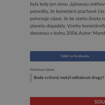
byla tedy jen onou „špinavou sněhovo
potvrdily, že kometární prachové čás
potvrzuje názor, že ke startu života
planetu dopadaly. Vzorky kometárníh
dostanou v lednu 2006.
Autor: Marek
Sdílet na Facebooku
Předchozí článek
Bude cvičený motýl odhalovat drogy?
SOU