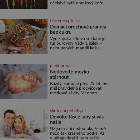
očekává sytě oranžový kořen.
Jenže po většinu své historie
je mrkev všechno možné, jen
ne oranžová. Je fialová, žlutá,
tisicereceptu.cz
bílá, někdy dokonce téměř
černá. Až díky stovkám let
Domácí ořechová granola
pečlivého šlechtění se z ní
bez cukru
stává zelenina, bez které si
Vynikající a zdravá snídaně je
českou zahradu ani
tu! Suroviny Vždy 1 šálek –
nedokážeme představit. Její
neloupaných mandlí kešu
příběh je
ořechů vlašských ořechů
slunečnicových semínek
semínek dýně rozinek 3 šálky
panidomu.cz
ovesných vloček 1 lžíce mlet
Nedovolte mozku
stárnout
Každý, komu je přes 25 let, by
měl pravidelně procvičovat
mozkové závity. V tomto
období se totiž začíná
zhoršovat paměť. Možná
máte problém vzpomenout si
skutecnepribehy.cz
na jméno kolegy z práce.
Nebo marně v paměti lovíte
Dovolte lásce, aby si vás
název knížky, kterou jste
našla
nedávno přečetli. Je to
Už jsem ani nedoufala, že mě
opravdu tak, s věkem jako
něco tak krásného potká. Až
kdyby se paměť rozhodla
v pětapadesáti jsem zažila
stávkovat. Cvičte