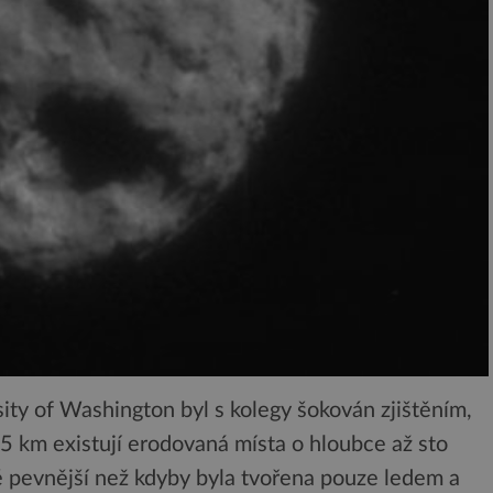
ty of Washington byl s kolegy šokován zjištěním,
5 km existují erodovaná místa o hloubce až sto
 pevnější než kdyby byla tvořena pouze ledem a