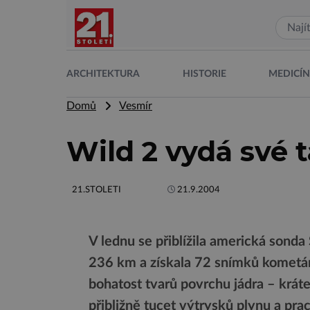
ARCHITEKTURA
HISTORIE
MEDICÍ
Domů
Vesmír
Wild 2 vydá své 
21.STOLETI
21.9.2004
V lednu se přiblížila americká sond
236 km a získala 72 snímků kometár
bohatost tvarů povrchu jádra – kráter
přibližně tucet výtrysků plynu a pra