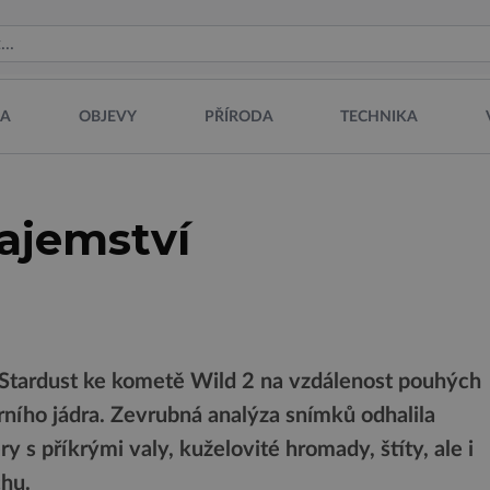
NA
OBJEVY
PŘÍRODA
TECHNIKA
tajemství
a Stardust ke kometě Wild 2 na vzdálenost pouhých
ního jádra. Zevrubná analýza snímků odhalila
y s příkrými valy, kuželovité hromady, štíty, ale i
chu.