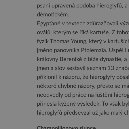
psaní upravená podoba hieroglyfů, 
démotickém.
Egypťané v textech zdůrazňovali výz
oválů, kterým se říká kartuše. Z toh
fyzik Thomas Young, který v kartušíc
jméno panovníka Ptolemaia. Uspěl i u
královny Bereníké z téže dynastie, a 
jmen a slov sestavil seznam 13 značek
přiklonil k názoru, že hieroglyfy obs
některé chybné názory, přesto se má 
neodvedly od práce na luštění hierog
přinesla kýžený výsledek. To však byl
hieroglyfů předsevzal už jako malý c
Champollionovo slunce