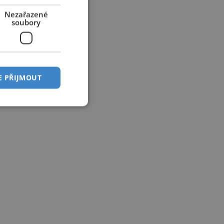
Nezařazené
soubory
E PŘIJMOUT