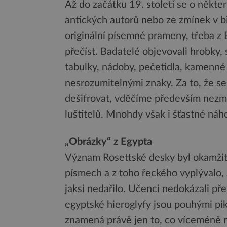
Až do začátku 19. století se o někter
antických autorů nebo ze zmínek v bib
originální písemné prameny, třeba 
přečíst. Badatelé objevovali hrobky, 
tabulky, nádoby, pečetidla, kamenné 
nesrozumitelnými znaky. Za to, že s
dešifrovat, vděčíme především nezm
luštitelů. Mnohdy však i šťastné náh
„Obrázky“ z Egypta
Význam Rosettské desky byl okamžit
písmech a z toho řeckého vyplývalo, ž
jaksi nedařilo. Učenci nedokázali přek
egyptské hieroglyfy jsou pouhými p
znamená právě jen to, co víceméně re