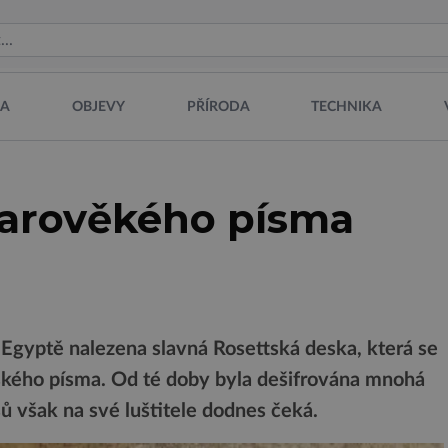
NA
OBJEVY
PŘÍRODA
TECHNIKA
tarověkého písma
v Egyptě nalezena slavná Rosettská deska, která se
tského písma. Od té doby byla dešifrována mnohá
sů však na své luštitele dodnes čeká.