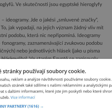
roglyfů. Ve skutečnosti jsou egyptské hieroglyfy
 – ideogramy. Jde o jakési „smluvené značky“,
To, jak vypadají, na jejich význam žádný vliv mít
aktní podobu, která nic nepřipomíná. Ideogramy
– fonogramy, zaznamenávající zvukovou podobu
bičných) nebo jednotlivých hlásek (jako u písma
 hláskového). Ve starém Egyptě se zapisovaly
k záměně (srovnejte to s češtinou, kde by n-h
 stránky používají soubory cookie.
há nebo něha), používali Egypťané ještě znaky
obsahu, reklam a analýze návštěvnosti používáme soubory cookie.
ly, ale jen blíže určovaly význam slov (k českému n-
ašich stránek také sdílíme s našimi reklamními a analytickými par
 s dalšími informacemi, které jste jim poskytli nebo které shro
služeb.
Více informací
ed Rosettskou deskou víceméně bezradní. Měli v
Než se to podařilo, uběhlo 32 let. Mezitím se však
HNY PARTNERY
(1616) →