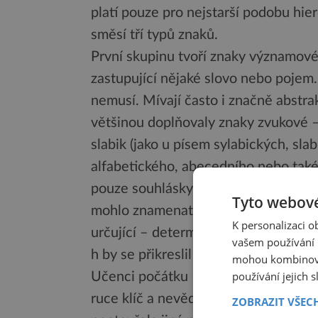
platí pouze pro nejstarší podobu hie
směsí tří typů znaků.
První skupinu tvoří znaky významové
zastupující nějaké slovo nebo pojem. 
nemusí. Mívají často i značně abstr
většinou doplňovaly znaky zvukové 
slabik (jako u písem sylabických, sla
alfabetického, abecedního nebo také
pouze souhlásky, a aby nedocházelo 
Tyto webové
mohlo znamenat stejně noha, jako na
K personalizaci 
určující – determinativy. Ty se nečet
vašem používání n
h by se přikreslil obrázek nohy).
mohou kombinovat
používání jejich 
Učenci počátku 19. století stáli př
ruce klíč a nevěděli, jak ho použít. 
ZOBRAZIT VŠEC