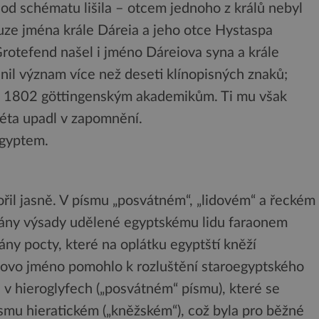
 od schématu lišila – otcem jednoho z králů nebyl
ouze jména krále Dáreia a jeho otce Hystaspa
Grotefend našel i jméno Dáreiova syna a krále
snil význam více než deseti klínopisných znaků;
ku 1802 göttingenským akademikům. Ti mu však
 léta upadl v zapomnění.
Egyptem.
řil jasně. V písmu „posvátném“, „lidovém“ a řeckém
enány výsady udělené egyptskému lidu faraonem
y pocty, které na oplátku egyptští kněží
iovo jméno pomohlo k rozluštění staroegyptského
 v hieroglyfech („posvátném“ písmu), které se
ísmu hieratickém („kněžském“), což byla pro běžné