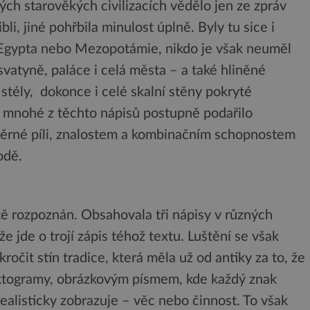
ých starověkých civilizacích vědělo jen ze zpráv
li, jiné pohřbila minulost úplně. Byly tu sice i
z Egypta nebo Mezopotámie, nikdo je však neuměl
svatyně, paláce i celá města – a také hliněné
stély, dokonce i celé skalní stěny pokryté
e mnohé z těchto nápisů postupně podařilo
ěrné píli, znalostem a kombinačním schopnostem
odě.
ě rozpoznán. Obsahovala tři nápisy v různých
e jde o trojí zápis téhož textu. Luštění se však
ročit stín tradice, která měla už od antiky za to, že
iktogramy, obrázkovým písmem, kde každý znak
alisticky zobrazuje – věc nebo činnost. To však