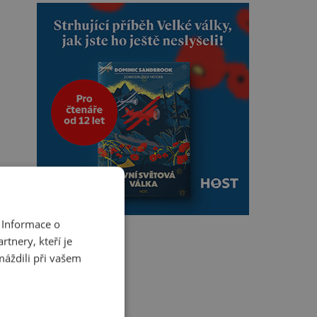
 Informace o
tnery, kteří je
máždili při vašem