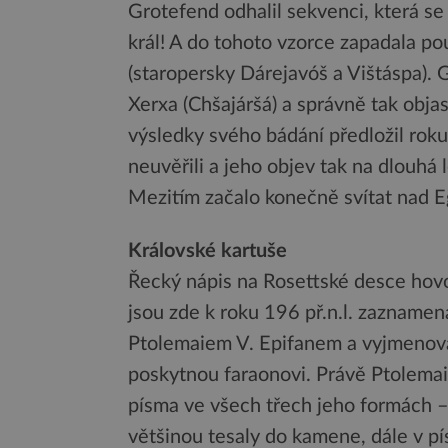
Grotefend odhalil sekvenci, která se
král! A do tohoto vzorce zapadala p
(staropersky Dárejavóš a Vištáspa). 
Xerxa (Chšajáršá) a správně tak obja
výsledky svého bádání předložil ro
neuvěřili a jeho objev tak na dlouhá
Mezitím začalo konečně svítat nad 
Královské kartuše
Řecký nápis na Rosettské desce hovo
jsou zde k roku 196 př.n.l. zaznam
Ptolemaiem V. Epifanem a vyjmenován
poskytnou faraonovi. Právě Ptolema
písma ve všech třech jeho formách –
většinou tesaly do kamene, dále v p