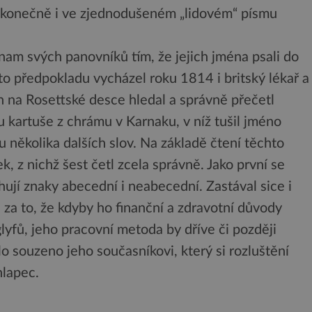
a konečně i ve zjednodušeném „lidovém“ písmu
nam svých panovníků tím, že jejich jména psali do
oto předpokladu vycházel roku 1814 i britský lékař a
h na Rosettské desce hledal a správně přečetl
 kartuše z chrámu v Karnaku, v níž tušil jméno
u několika dalších slov. Na základě čtení těchto
, z nichž šest četl zcela správně. Jako první se
ahují znaky abecední i neabecední. Zastával sice i
za to, že kdyby ho finanční a zdravotní důvody
lyfů, jeho pracovní metoda by dříve či později
o souzeno jeho současníkovi, který si rozluštění
hlapec.