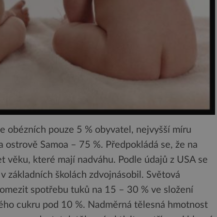
 je obézních pouze 5 % obyvatel, nejvyšší míru
a ostrově Samoa – 75 %. Předpokládá se, že na
let věku, které mají nadváhu. Podle údajů z USA se
v základních školách zdvojnásobil. Světová
omezit spotřebu tuků na 15 – 30 % ve složení
ného cukru pod 10 %. Nadměrná tělesná hmotnost