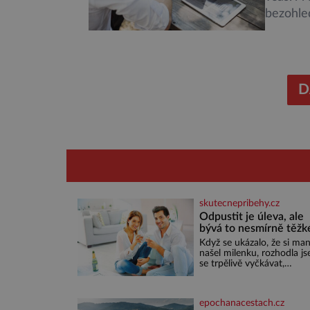
bezohled
Nejnověj
chronic
příčiny 
D
skutecnepribehy.cz
Odpustit je úleva, ale
bývá to nesmírně těžk
Když se ukázalo, že si man
našel milenku, rozhodla j
se trpělivě vyčkávat,
přesvědčena, že se dříve č
později vrátí k rodině. Mo
je to jedna z nejtěžších vě
epochanacestach.cz
na světě. Ale každý, kdo s