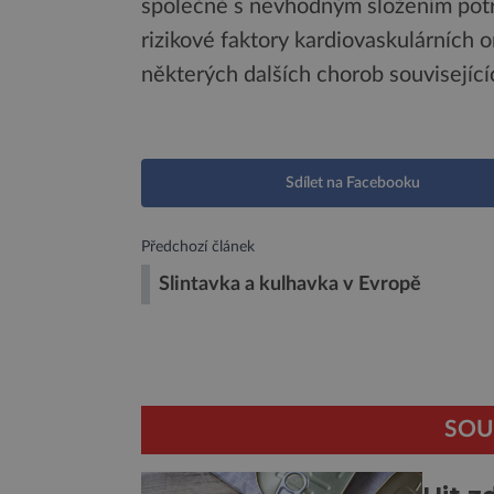
společně s nevhodným složením potra
rizikové faktory kardiovaskulárních
některých dalších chorob související
Sdílet na Facebooku
Předchozí článek
Slintavka a kulhavka v Evropě
SOU