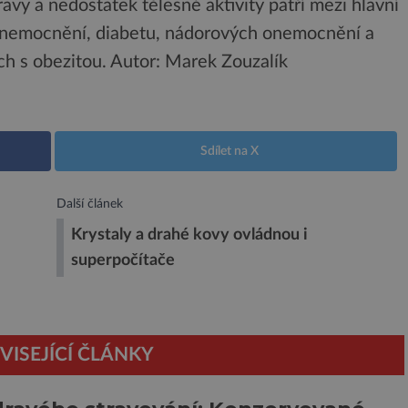
vy a nedostatek tělesné aktivity patří mezi hlavní
 onemocnění, diabetu, nádorových onemocnění a
ch s obezitou.
Autor: Marek Zouzalík
Sdílet na X
Další článek
Krystaly a drahé kovy ovládnou i
superpočítače
VISEJÍCÍ ČLÁNKY