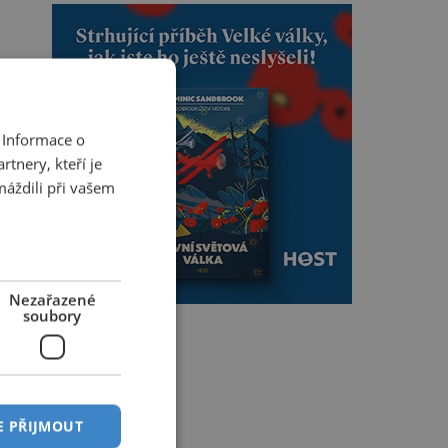
 Informace o
tnery, kteří je
máždili při vašem
Nezařazené
soubory
E PŘIJMOUT