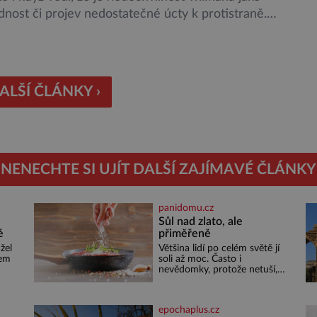
nost či projev nedostatečné úcty k protistraně.
ší průzkumy ukazují, že za to lidé, kteří chodí
ky pozdě, možná úplně nemohou. Jaké jsou nejčastější
nedochvilnosti? A dá se s ní bojovat? […]
ALŠÍ ČLÁNKY ›
NENECHTE SI UJÍT DALŠÍ ZAJÍMAVÉ ČLÁNKY
panidomu.cz
Sůl nad zlato, ale
é
přiměřeně
žel
Většina lidí po celém světě jí
sem
soli až moc. Často i
nevědomky, protože netuší,
i
jak velké množství se jí skrývá
žná
v průmyslově vyráběných
cí
potravinách, dokonce i těch
epochaplus.cz
 tím
sladkých. Sůl je zdravá Ale