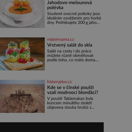
počasí
Jahodovo-melounová
polévka
Studené ovocné polévky jsou
ideálním osvěžením pro horké
dny. Potřebujete 200 g jahod
600 g žlutého melounu 100
ml sladkého dezertního vína
50 g cukru krystal 1 lžíci
nejsemsama.cz
medu 200 g zakysané sm
Vrstvený salát do skla
Salát na cesty i do práce
můžete různě obměňovat
podle toho, co máte doma.
Zálivkou ho zalijte až těsně
před podáváním, aby zeleninu
nerozmočila. Na 2 porce
potřebujete: ✿ 1/4 ledového
historyplus.cz
nebo jiného salátu (římský
salát, polníček…) ✿ 1 malá
Kde se v čínské poušti
konzerva kukuřice ✿ ½
vzali modroocí blonďáci?
okurky ✿ 2 rajčata Zálivka: ✿
V poušti Taklamakan byla
4 lžíce olivového oleje ✿ 1
koncem minulého století
lžíci citronové šťávy ✿ ½
objevena stovka hrobů s
stroužku
téměř netknutými mumiemi.
Všichni mrtví byli pohřbeni s
úctou a četnými milodary. Asi
nejvíc přitom vědce zaujal
hrob tříměsíčního chlapečka s