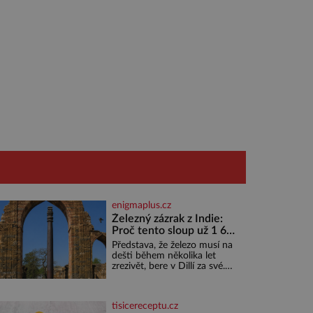
enigmaplus.cz
Železný zázrak z Indie:
Proč tento sloup už 1 600
let nezná rez?
Představa, že železo musí na
dešti během několika let
zrezivět, bere v Dillí za své.
Uprostřed komplexu Qutb
stojí více než sedm metrů
vysoký železný sloup, který už
tisicereceptu.cz
přibližně 1 600 let odolává