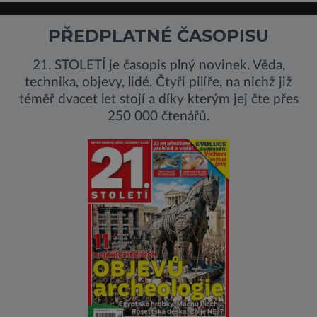
PŘEDPLATNÉ ČASOPISU
21. STOLETÍ je časopis plný novinek. Věda,
technika, objevy, lidé. Čtyři pilíře, na nichž již
téměř dvacet let stojí a díky kterým jej čte přes
250 000 čtenářů.