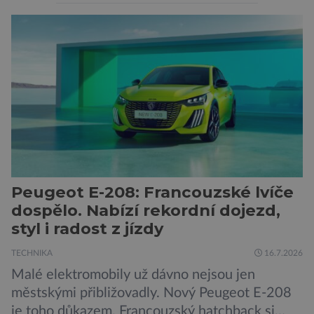
pozornosti se soustředí na chatboty,
generování obrázků nebo automatizaci práce,
bezpečnostní experti upozorňují na mnohem
méně nápadné riziko. Podle některých
odborníků by už během příštích dvou let mohly
pokročilé systémy AI výrazně usnadnit
kybernetické útoky […]
Peugeot E-208: Francouzské lvíče
dospělo. Nabízí rekordní dojezd,
styl i radost z jízdy
TECHNIKA
16.7.2026
Malé elektromobily už dávno nejsou jen
městskými přibližovadly. Nový Peugeot E-208
je toho důkazem. Francouzský hatchback si