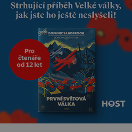
se draly blonďaté vlásky. Fakt,
že jsou těla dávných lidí
nesmírně dobře zachovalá,
přičítají odborníci zdejším
klimatickým podmínkám.
Sucho, prosolené písky a
extrémně