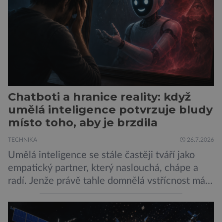
sítí […]
Chatboti a hranice reality: když
umělá inteligence potvrzuje bludy
místo toho, aby je brzdila
TECHNIKA
26.7.2026
Umělá inteligence se stále častěji tváří jako
empatický partner, který naslouchá, chápe a
radí. Jenže právě tahle domnělá vstřícnost má i
svou temnou stránku… Nová studie výzkumníků
z City University of New York a King’s College
London ukazuje, že někteří choboti, včetně