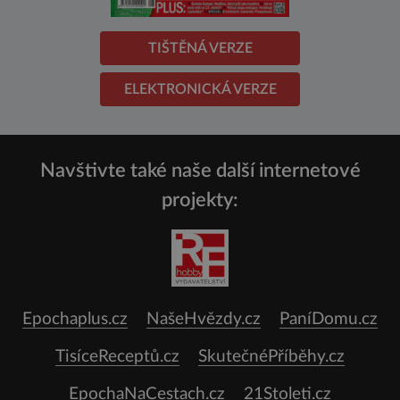
TIŠTĚNÁ VERZE
ELEKTRONICKÁ VERZE
Navštivte také naše další internetové
projekty:
Epochaplus.cz
NašeHvězdy.cz
PaníDomu.cz
TisíceReceptů.cz
SkutečnéPříběhy.cz
EpochaNaCestach.cz
21Stoleti.cz