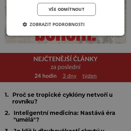
VŠE ODMÍTNOUT
ZOBRAZIT PODROBNOSTI
NEJČTENĚJŠÍ ČLÁNKY
za poslední
24 hodin
3 dny
týden
1.
Proč se tropické cyklóny netvoří u
rovníku?
2.
Inteligentní medicína: Nastává éra
"umělá"?