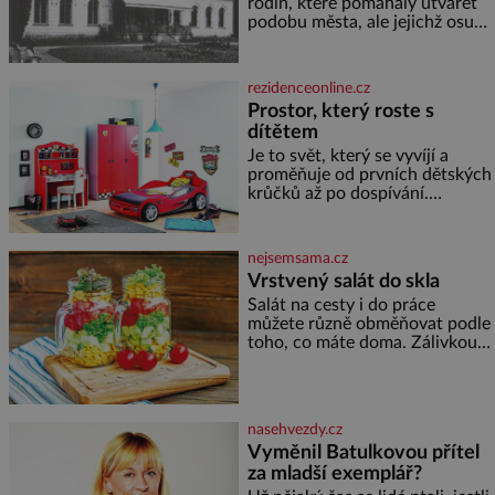
rodin, které pomáhaly utvářet
podobu města, ale jejichž osudy
dramaticky přerušila druhá
světová válka. Příběhy rodů
Placzek, Löw-Beer, Fuhrmann,
rezidenceonline.cz
Kohn a Stiassni se stanou
Prostor, který roste s
jednou z hlavních
dítětem
dramaturgických linií festivalu
židovské kultury ŠTETL FEST
Je to svět, který se vyvíjí a
2026. Některé návraty nejsou
proměňuje od prvních dětských
jednoduché. Místa, která si
krůčků až po dospívání.
člověk pamatuje z rodinných
Správně navržený pokoj
vyprávění, už dávno
podporuje bezpečí, kreativitu,
soustředění i odpočinek a
nejsemsama.cz
reaguje na každou etapu života
Vrstvený salát do skla
a specifické potřeby dítěte. Pro
Salát na cesty i do práce
nejmenší je klíčová
můžete různě obměňovat podle
jednoduchost, měkkost a
toho, co máte doma. Zálivkou
bezpečí, proto by pokoj
ho zalijte až těsně před
miminka měl působit především
podáváním, aby zeleninu
klidně a útulně. Předškolní věk
nerozmočila. Na 2 porce
je
potřebujete: ✿ 1/4 ledového
nasehvezdy.cz
nebo jiného salátu (římský salát,
Vyměnil Batulkovou přítel
polníček…) ✿ 1 malá konzerva
za mladší exemplář?
kukuřice ✿ ½ okurky ✿ 2
rajčata Zálivka: ✿ 4 lžíce