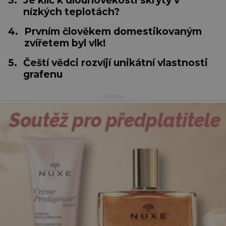
3.
Je klíč k dlouhověkosti skrytý v
nízkých teplotách?
4.
Prvním člověkem domestikovaným
zvířetem byl vlk!
5.
Čeští vědci rozvíjí unikátní vlastnosti
grafenu
reklama