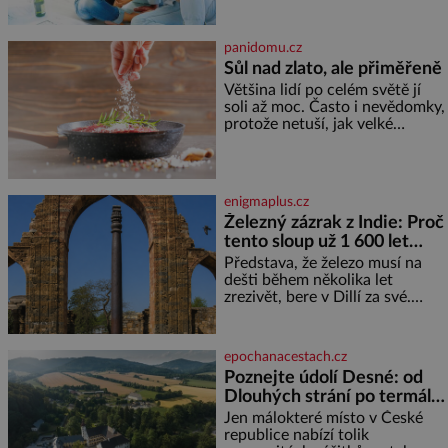
že se dříve či později vrátí k
rodině. Možná je to jedna z
nejtěžších věcí na světě. Ale
panidomu.cz
každý, kdo s tím má nějaké
Sůl nad zlato, ale přiměřeně
zkušenosti, se zapřísahá, že
Většina lidí po celém světě jí
pokud odpustíte, znatelně se
soli až moc. Často i nevědomky,
vám uleví. Když se ke mně
protože netuší, jak velké
doneslo, že si manžel pořídil
množství se jí skrývá v
milenku,
průmyslově vyráběných
potravinách, dokonce i těch
sladkých. Sůl je zdravá Ale v
enigmaplus.cz
ani ne třetinovém množství, než
Železný zázrak z Indie: Proč
je pro většinu populace běžné.
tento sloup už 1 600 let
Její základní složky– sodík a
chlór – jsou zásadní pro
nezná rez?
Představa, že železo musí na
správné hospodaření
dešti během několika let
zrezivět, bere v Dillí za své.
Uprostřed komplexu Qutb stojí
více než sedm metrů vysoký
železný sloup, který už přibližně
epochanacestach.cz
1 600 let odolává počasí
Poznejte údolí Desné: od
Dlouhých strání po termální
prameny
Jen málokteré místo v České
republice nabízí tolik