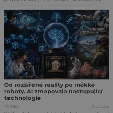
zachoval svůj atraktivní design, přidal delší
dojezd a modernější technologie, ale hlavně
ukazuje, že i kompaktní elektromobil může být
autem, se kterým bez obav vyrazíte za hranice
města Peugeot se u modelu 208 trefil do
černého už […]
Od rozšířené reality po měkké
roboty. AI zmapovala nastupující
technologie
TECHNIKA
12.7.2026