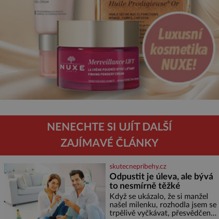
NENECHTE SI UJÍT DALŠÍ
ZAJÍMAVÉ ČLÁNKY
skutecnepribehy.cz
Odpustit je úleva, ale bývá
to nesmírně těžké
Když se ukázalo, že si manžel
našel milenku, rozhodla jsem se
trpělivě vyčkávat, přesvědčena,