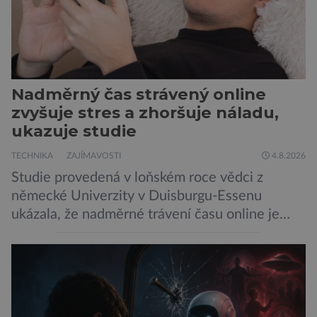
Nadměrný čas strávený online
zvyšuje stres a zhoršuje náladu,
ukazuje studie
TECHNIKA
ZAJÍMAVOSTI
4.8.2026
Studie provedená v loňském roce vědci z
německé Univerzity v Duisburgu-Essenu
ukázala, že nadměrné trávení času online je
spojeno s vyšší úrovní stresu, horší náladou a
vede k zanedbávání dalších aktivit. Zúčastnilo
se jí 900 dospělých Němců, kteří uvedli, že se v
posledním roce alespoň jednou zapojili do hraní
her, sledování pornografie, sledování sociálních