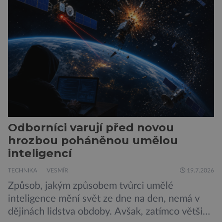
populárního systému Grok od firmy xAI Elona
Muska, mají tendenci podporovat bludné
představy […]
Odborníci varují před novou
hrozbou poháněnou umělou
inteligencí
TECHNIKA
VESMÍR
19.7.2026
Způsob, jakým způsobem tvůrci umělé
inteligence mění svět ze dne na den, nemá v
dějinách lidstva obdoby. Avšak, zatímco většina