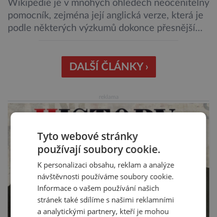
Wikipedie je v mnohých ohledech neocenitelný
pomocník, zejména její anglická verze, která je
podle některých výzkumů dokonce přesnější
než slavná Encyclopedia Britannica. Nyní se
internetová studna znalostí proměnila v
křišťálovou kouli, ze které umělá inteligence
DALŠÍ ČLÁNKY ›
věštila, které technologie v dohledné
budoucnosti nejvíce zasáhnou naši společnost.
reklama
Za vším stojí australští výzkumníci, kteří pomocí
umělé inteligence a […]
Tyto webové stránky
používají soubory cookie.
K personalizaci obsahu, reklam a analýze
návštěvnosti používáme soubory cookie.
Informace o vašem používání našich
stránek také sdílíme s našimi reklamními
a analytickými partnery, kteří je mohou