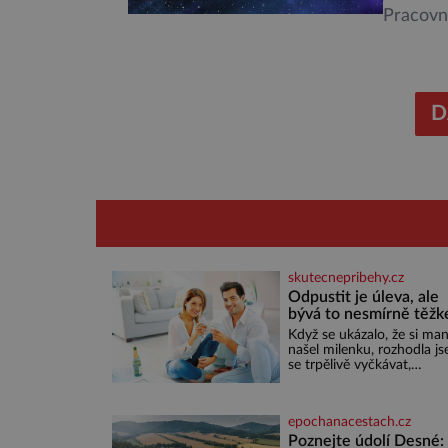
Pracovní
start po
něco po
Evropské
nejrůzně
D
skutecnepribehy.cz
Odpustit je úleva, ale
bývá to nesmírně těžk
Když se ukázalo, že si man
našel milenku, rozhodla j
se trpělivě vyčkávat,
přesvědčena, že se dříve č
později vrátí k rodině. Mo
je to jedna z nejtěžších vě
epochanacestach.cz
na světě. Ale každý, kdo s
má nějaké zkušenosti, se
Poznejte údolí Desné: