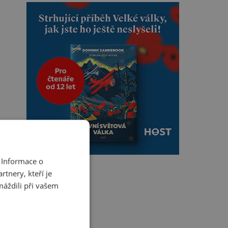
 Informace o
tnery, kteří je
máždili při vašem