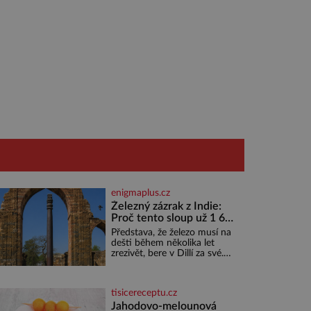
enigmaplus.cz
Železný zázrak z Indie:
Proč tento sloup už 1 600
let nezná rez?
Představa, že železo musí na
dešti během několika let
zrezivět, bere v Dillí za své.
Uprostřed komplexu Qutb
stojí více než sedm metrů
vysoký železný sloup, který už
tisicereceptu.cz
přibližně 1 600 let odolává
počasí
Jahodovo-melounová