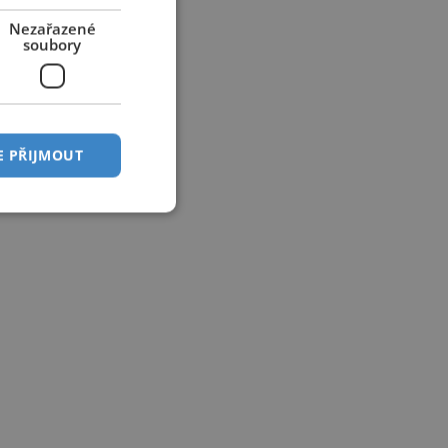
Nezařazené
soubory
E PŘIJMOUT