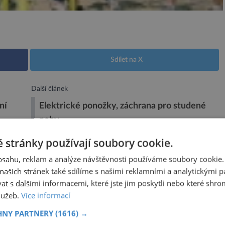
Sdílet na X
Další článek
ní
Elektrické ponožky, záchrana pro studené
nohy
 stránky používají soubory cookie.
obsahu, reklam a analýze návštěvnosti používáme soubory cookie.
ašich stránek také sdílíme s našimi reklamními a analytickými par
VISEJÍCÍ ČLÁNKY
 s dalšími informacemi, které jste jim poskytli nebo které shro
služeb.
Více informací
roměněný v peklo. I Venuši možná
 pokrýval oceán
HNY PARTNERY
(1616) →