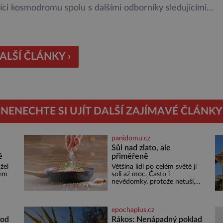
ci kosmodromu spolu s dalšími odborníky sledujícími
malu ani nedýchají. Vyjde všechno podle plánu, nebo se
kazí? Ariane 6 – tak se nazývá systém nosných raket
 kosmické agentury (ESA), který má sloužit pro účely
jších vesmírných misí, […]
ALŠÍ ČLÁNKY ›
NENECHTE SI UJÍT DALŠÍ ZAJÍMAVÉ ČLÁNKY
panidomu.cz
Sůl nad zlato, ale
é
přiměřeně
žel
Většina lidí po celém světě jí
sem
soli až moc. Často i
nevědomky, protože netuší,
i
jak velké množství se jí skrývá
žná
v průmyslově vyráběných
cí
potravinách, dokonce i těch
epochaplus.cz
 tím
sladkých. Sůl je zdravá Ale
v ani ne třetinovém množství,
 od
Rákos: Nenápadný poklad