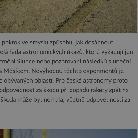
ý pokrok ve smyslu způsobu, jak dosáhnout
celá řada astronomických úkazů, které vyžadují jen
zatmění Slunce nebo pozorování následků sluneční
 a Měsícem. Nevýhodou těchto experimentů je
lo obývaných oblastí. Pro české astronomy proto
odpovědnost za škodu při dopadu rakety zpět na
vá škoda může být nemalá, včetně odpovědnosti za