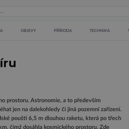
NA
OBJEVY
PŘÍRODA
TECHNIKA
íru
o prostoru. Astronomie, a to především
at jen na dalekohledy či jiná pozemní zařízení.
ské poušti 6,5 m dlouhou raketu, která po třech
km, čímž dosáhla kosmického prostoru. Zde