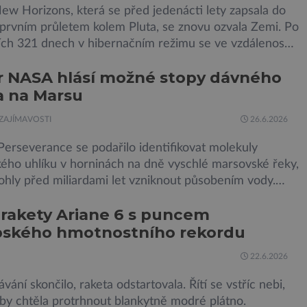
ew Horizons, která se před jedenácti lety zapsala do
 prvním průletem kolem Pluta, se znovu ozvala Zemi. Po
ích 321 dnech v hibernačním režimu se ve vzdálenosti
iardy kilometrů od Země probrala a podle NASA je ve
r NASA hlásí možné stopy dávného
 stavu. Nyní ji čeká další etapa její mise, jejíž ambicí je
a na Marsu
dosud nejpodrobnější […]
ZAJÍMAVOSTI
26.6.2026
erseverance se podařilo identifikovat molekuly
kého uhlíku v horninách na dně vyschlé marsovské řeky,
ohly před miliardami let vzniknout působením vody.
snad o dávném životě na planetě? Měření provedená
 rakety Ariane 6 s puncem
jem Sherloc, umístěném na roveru Perseverance,
pského hmotnostního rekordu
kovala organický uhlík v jílovcích z výchozů, což jsou
 podzemní lávové proudy vystupující na povrch, sopky
22.6.2026
vání skončilo, raketa odstartovala. Řítí se vstříc nebi,
by chtěla protrhnout blankytně modré plátno.