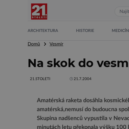
ARCHITEKTURA
HISTORIE
MEDICÍ
Domů
Vesmír
Na skok do vesm
21.STOLETI
21.7.2004
Amatérská raketa dosáhla kosmickéh
amatérská,nemusí do budoucna spoléh
Skupina nadšenců vypustila v Nevad
minutách letu překonala výšku 100 