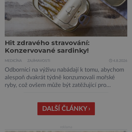
Hit zdravého stravování:
Konzervované sardinky!
MEDICÍNA
ZAJÍMAVOSTI
4.8.2026
Odborníci na výživu nabádají k tomu, abychom
alespoň dvakrát týdně konzumovali mořské
ryby, což ovšem může být zatěžující pro
peněženku. Dobrou zprávou je, že hvězdou
doporučení se nyní staly konzervované
sardinky, které si může dovolit opravdu každý
DALŠÍ ČLÁNKY ›
„Místo toho, aby poskytovaly izolované
mononutrienty, jsou rybí konzervy kompletní
reklama
potravinou,“ říká nutriční specialista Colin