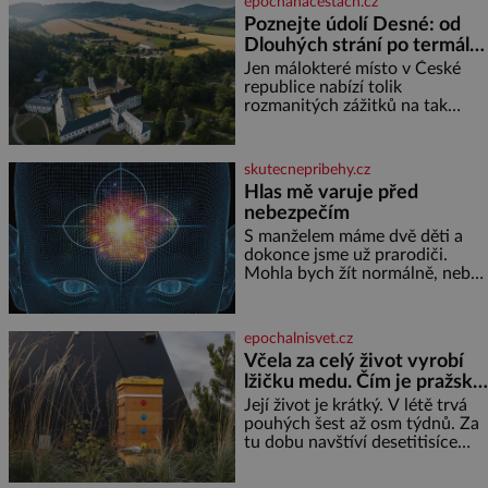
epochanacestach.cz
reaguje na každou etapu života
Poznejte údolí Desné: od
a specifické potřeby dítěte. Pro
Dlouhých strání po termální
nejmenší je klíčová
prameny
jednoduchost, měkkost a
Jen málokteré místo v České
bezpečí, proto by pokoj
republice nabízí tolik
miminka měl působit především
rozmanitých zážitků na tak
klidně a útulně. Předškolní věk
malém území jako údolí řeky
je
Desné v srdci Jeseníků. Během
jediného dne můžete
skutecnepribehy.cz
nahlédnout do útrob jedné z
Hlas mě varuje před
nejvýznamnějších vodních
nebezpečím
elektráren v Evropě, vydat se na
horské hřebeny, projet se na
S manželem máme dvě děti a
koloběžce a den zakončit
dokonce jsme už prarodiči.
poznáváním památek ve
Mohla bych žít normálně, nebýt
Velkých Losinách nebo v
jedné zásadní změny, která mi
termálním
nabourala mysl. Živím se jako
mzdová účetní a konec měsíce
epochalnisvet.cz
je pro mě vždy velice psychicky
Včela za celý život vyrobí
náročným obdobím. Od té
lžičku medu. Čím je pražský
chvíle, co máme vnoučata, mi
med ze střech tak ceněný?
dcera čím dál častěji volá o
Její život je krátký. V létě trvá
pomoc, co se hlídání týče. Dalo
pouhých šest až osm týdnů. Za
by se
tu dobu navštíví desetitisíce
květů, nalétá stovky kilometrů a
vyrobí přibližně devět gramů