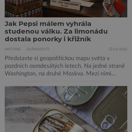
Jak Pepsi málem vyhrála
studenou válku. Za limonádu
dostala ponorky i křižník
HISTORIE
ZAJÍMAVOSTI
6.8.2026
Představte si geopolitickou mapu světa v
pozdních osmdesátých letech. Na jedné straně
Washington, na druhé Moskva. Mezi nimi
jaderný arzenál schopný zničit planetu
padesátkrát dokola, železná opona a miliony
vojáků v permanentní pohotovosti. A pak je tu
Donald Kendall, generální ředitel společnosti
PepsiCo, který se v květnu roku 1989 stává
admirálem flotily, jež čítá sedmnáct […]