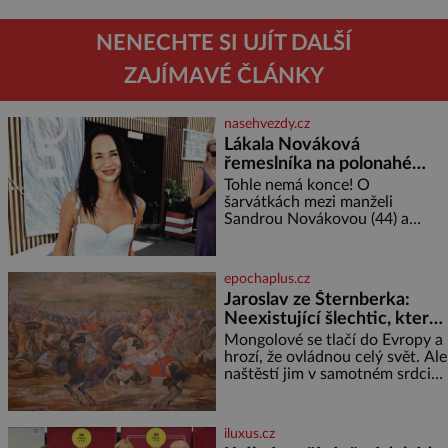
NENECHTE SI UJÍT DALŠÍ
ZAJÍMAVÉ ČLÁNKY
nasehvezdy.cz
Lákala Nováková
řemeslníka na polonahé
tělo!
Tohle nemá konce! O
šarvátkách mezi manželi
Sandrou Novákovou (44) a
Vojtěchem Moravcem (39) se
toho napsalo už hodně. Ale kdo
by doufal, že horká zem u
epochaplus.cz
herečky ze seriálu Ulice a
Jaroslav ze Šternberka:
režiséra vychladne,
Neexistující šlechtic, který
z Moravy vyžene Mongoly
Mongolové se tlačí do Evropy a
hrozí, že ovládnou celý svět. Ale
naštěstí jim v samotném srdci
Evropy stojí v cestě malé, ale
silné království, které dokáže
dobyvatelské hordy zastavit. Co
iluxus.cz
nedokáže žádná z asijských říší,