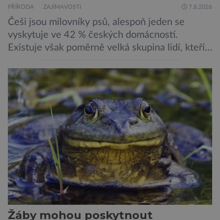
PŘÍRODA
ZAJÍMAVOSTI
7.8.2026
Češi jsou milovníky psů, alespoň jeden se
vyskytuje ve 42 % českých domácností.
Existuje však poměrně velká skupina lidí, kteří
by si psa rádi pořídili, ale nemohou, protože
jsou alergičtí. Jejich imunitní systém
přecitlivěle reaguje na proteiny obsažené v
psích slinách, potu, moči a šupinkách kůže,
zachycených v srsti. Vědci nyní geneticky
upravili psy, aby […]
Žáby mohou poskytnout