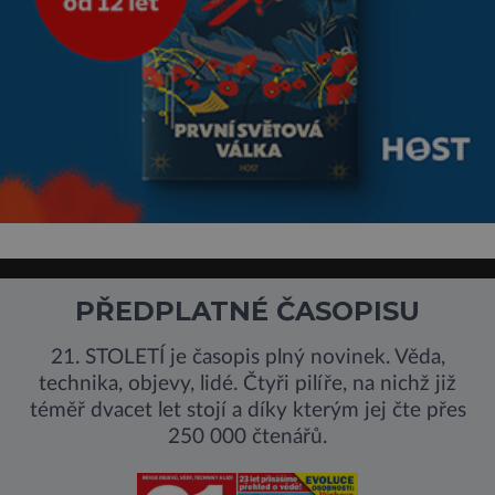
PŘEDPLATNÉ ČASOPISU
21. STOLETÍ je časopis plný novinek. Věda,
technika, objevy, lidé. Čtyři pilíře, na nichž již
téměř dvacet let stojí a díky kterým jej čte přes
250 000 čtenářů.