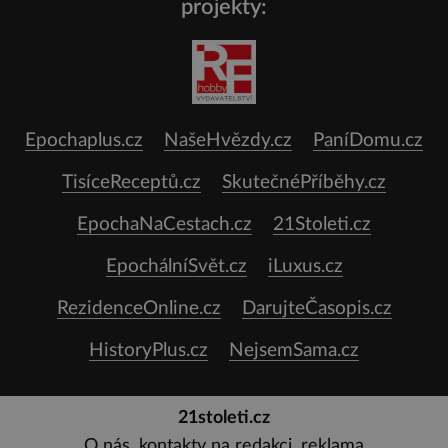
projekty:
Epochaplus.cz
NašeHvězdy.cz
PaníDomu.cz
TisíceReceptů.cz
SkutečnéPříběhy.cz
EpochaNaCestach.cz
21Stoleti.cz
EpochálníSvět.cz
iLuxus.cz
RezidenceOnline.cz
DarujteČasopis.cz
HistoryPlus.cz
NejsemSama.cz
21stoleti.cz
O nás, kontakty na redakci, reklama