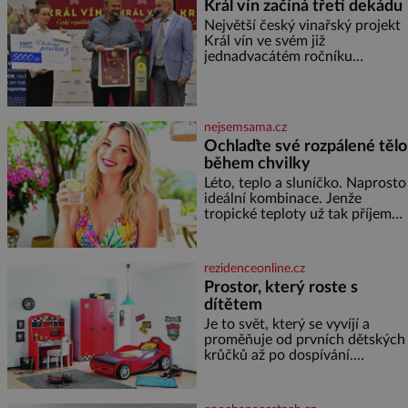
Král vín začíná třetí dekádu
co nedokážou Němci – to
Největší český vinařský projekt
dokáže český král. Nebo že by
Král vín ve svém již
ne? Mongolové od roku 1223
jednadvacátém ročníku
postupují podél Kaspického a
představil nejlepší domácí vína.
Azovského moře,
Ta vybírala odborná porota z
celkem 1260 vzorků od 157
vinařů. Král vín, který se – i pře
nejsemsama.cz
Ochlaďte své rozpálené tělo
během chvilky
Léto, teplo a sluníčko. Naprosto
ideální kombinace. Jenže
tropické teploty už tak příjemné
nejsou. Víte, jakými potravinami
se můžete rychle ochladit? K
dyž se nám tropy zaryjí pod
rezidenceonline.cz
kůži, hledáme úlevu v bazénu
Prostor, který roste s
nebo pomocí klimatizace. Jenže
dítětem
ne vždycky můžeme být v jejich
blízkosti. Nemusíte však zoufat.
Je to svět, který se vyvíjí a
Pokud budete mít promyšlený
proměňuje od prvních dětských
jídelníček, žadné pařáky si na
krůčků až po dospívání.
vás
Správně navržený pokoj
podporuje bezpečí, kreativitu,
soustředění i odpočinek a