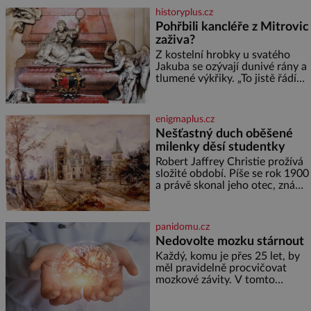
medu – zhruba jednu čajovou
historyplus.cz
lžičku. Sama o sobě se může
Pohřbili kancléře z Mitrovic
zdát bezvýznamná. Teprve když
zaživa?
se spojí s dalšími desítkami tisíc
příslušnic svého včelstva,
Z kostelní hrobky u svatého
vznikne jeden z
Jakuba se ozývají dunivé rány a
nejdokonalejších organismů
tlumené výkřiky. „To jistě řádí
duch,“ myslí si pověrčiví lidé.
Ani za dvě kopy grošů by se
nikdo neodvážil podzemní
enigmaplus.cz
hrobku otevřít a její poklop tak
Nešťastný duch oběšené
raději jen skrápí svěcenou
milenky děsí studentky
vodou. Za několik dní divné
burácení skutečně ustane. Když
Robert Jaffrey Christie prožívá
o mnoho let později hrobku
složité období. Píše se rok 1900
a právě skonal jeho otec, známý
továrník William Mellis Christie
(1829–1900). Smutná událost je
ale doprovázena ohromným
panidomu.cz
dědictvím
Nedovolte mozku stárnout
Každý, komu je přes 25 let, by
měl pravidelně procvičovat
mozkové závity. V tomto
období se totiž začíná
zhoršovat paměť. Možná máte