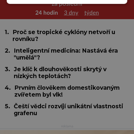
za poslední
24 hodin
3 dny
týden
1.
Proč se tropické cyklóny netvoří u
rovníku?
2.
Inteligentní medicína: Nastává éra
"umělá"?
3.
Je klíč k dlouhověkosti skrytý v
nízkých teplotách?
4.
Prvním člověkem domestikovaným
zvířetem byl vlk!
5.
Čeští vědci rozvíjí unikátní vlastnosti
grafenu
reklama