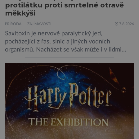
protilátku proti smrtelné otravě
měkkýši
PŘÍRODA
ZAJÍMAVOSTI
7.8.2026
Saxitoxin je nervově paralytický jed,
pocházející z řas, sinic a jiných vodních
organismů. Nacházet se však může i v lidmi
konzumovaných mlžích, jako jsou ústřice nebo
slávky. K příznakům otravy patří paralýza
dýchacích cest, dojít však může až k udušení.
Dosud proti tomuto jedu neexistovala
protilátka, nyní ji zřejmě vědci objevili, ovšem
její zdroj je […]