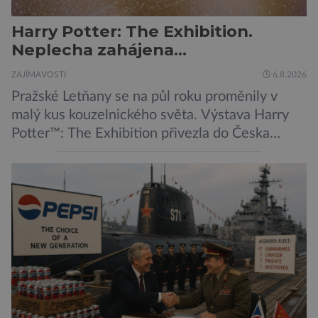
Harry Potter: The Exhibition.
Neplecha zahájena…
ZAJÍMAVOSTI
6.8.2026
Pražské Letňany se na půl roku proměnily v
malý kus kouzelnického světa. Výstava Harry
Potter™: The Exhibition přivezla do Česka
originální filmové kostýmy a rekvizity,
Bradavice, Hagridovu chýši i učebny, ve
kterých si můžete zkusit kouzla na vlastní kůži.
Nechte tedy mudlovské starosti přede dveřmi.
Neplecha byla zahájena. Dopis z Bradavic
možná stále nepřišel, ale […]