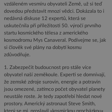
vzdáleném vesmíru obyvateli Země, už si teď
dovedou představit mnozí vědci. Dokázala to i
nedávná diskuse 12 expertů, která se
uskutečnila při příležitosti 50. výročí prvního
startu kosmického tělesa z amerického
kosmodromu Mys Canaveral. Podívejme se, jak
si člověk své plány na dobytí kosmu
zdůvodňuje.
1. Zabezpečit budoucnost pro stále více
obyvatel naší zeměkoule. Experti se domnívají,
že zemské zdroje surovin, energie a potravin
jsou omezené, zatímco počet obyvatel planety
neustále roste. Je tedy zapotřebí hledat nové
prostory. Americký astronaut Steve Smith,
který se mj. proslavil »kosmickou procházkou«