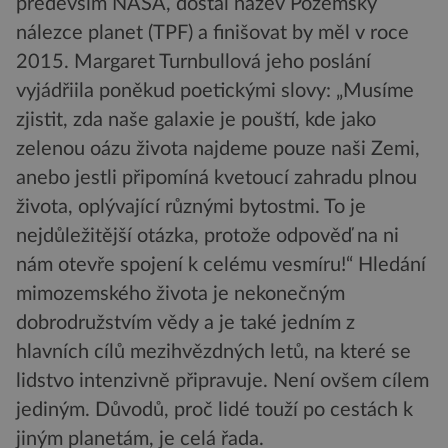
především NASA, dostal název Pozemský
nálezce planet (TPF) a finišovat by měl v roce
2015. Margaret Turnbullová jeho poslání
vyjádřiila poněkud poetickými slovy: „Musíme
zjistit, zda naše galaxie je pouští, kde jako
zelenou oázu života najdeme pouze naši Zemi,
anebo jestli připomíná kvetoucí zahradu plnou
života, oplývající různými bytostmi. To je
nejdůležitější otázka, protože odpověď na ni
nám otevře spojení k celému vesmíru!“ Hledání
mimozemského života je nekonečným
dobrodružstvím vědy a je také jedním z
hlavních cílů mezihvězdných letů, na které se
lidstvo intenzivně připravuje. Není ovšem cílem
jediným. Důvodů, proč lidé touží po cestách k
jiným planetám, je celá řada.