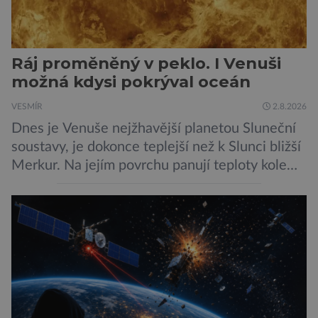
Ráj proměněný v peklo. I Venuši
možná kdysi pokrýval oceán
VESMÍR
2.8.2026
Dnes je Venuše nejžhavější planetou Sluneční
soustavy, je dokonce teplejší než k Slunci bližší
Merkur. Na jejím povrchu panují teploty kolem
464 °C, atmosféra je více než devadesátkrát
hustší než na Zemi a aby toho nebylo málo, z
oblaků se snáší kapky kyseliny sírové. Zkrátka,
není to prostředí, ve kterém by příčetný člověk
chtěl strávit […]