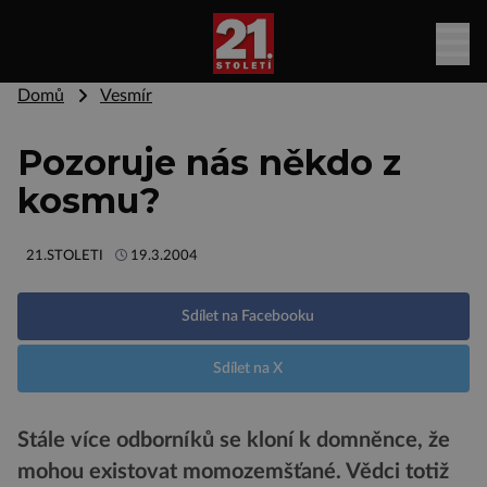
Domů
Vesmír
Pozoruje nás někdo z
kosmu?
21.STOLETI
19.3.2004
Sdílet na Facebooku
Sdílet na X
Stále více odborníků se kloní k domněnce, že
mohou existovat momozemšťané. Vědci totiž