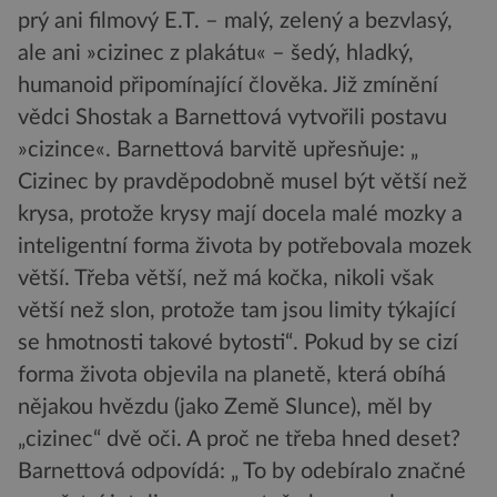
prý ani filmový E.T. – malý, zelený a bezvlasý,
ale ani »cizinec z plakátu« – šedý, hladký,
humanoid připomínající člověka. Již zmínění
vědci Shostak a Barnettová vytvořili postavu
»cizince«. Barnettová barvitě upřesňuje: „
Cizinec by pravděpodobně musel být větší než
krysa, protože krysy mají docela malé mozky a
inteligentní forma života by potřebovala mozek
větší. Třeba větší, než má kočka, nikoli však
větší než slon, protože tam jsou limity týkající
se hmotnosti takové bytosti“. Pokud by se cizí
forma života objevila na planetě, která obíhá
nějakou hvězdu (jako Země Slunce), měl by
„cizinec“ dvě oči. A proč ne třeba hned deset?
Barnettová odpovídá: „ To by odebíralo značné