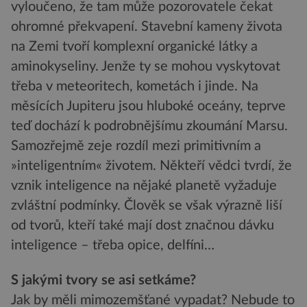
vyloučeno, že tam může pozorovatele čekat
ohromné překvapení. Stavební kameny života
na Zemi tvoří komplexní organické látky a
aminokyseliny. Jenže ty se mohou vyskytovat
třeba v meteoritech, kometách i jinde. Na
měsících Jupiteru jsou hluboké oceány, teprve
teď dochází k podrobnějšímu zkoumání Marsu.
Samozřejmě zeje rozdíl mezi primitivním a
»inteligentním« životem. Někteří vědci tvrdí, že
vznik inteligence na nějaké planetě vyžaduje
zvláštní podmínky. Člověk se však výrazně liší
od tvorů, kteří také mají dost značnou dávku
inteligence – třeba opice, delfíni…
S jakými tvory se asi setkáme?
Jak by měli mimozemšťané vypadat? Nebude to