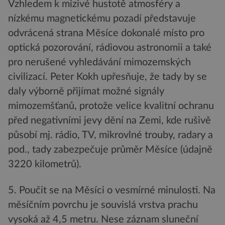
Vzhledem k mizivé hustotě atmosféry a
nízkému magnetickému pozadí představuje
odvrácená strana Měsíce dokonalé místo pro
optická pozorování, rádiovou astronomii a také
pro nerušené vyhledávání mimozemských
civilizací. Peter Kokh upřesňuje, že tady by se
daly výborně přijímat možné signály
mimozemšťanů, protože velice kvalitní ochranu
před negativními jevy dění na Zemi, kde rušivě
působí mj. rádio, TV, mikrovlné trouby, radary a
pod., tady zabezpečuje průměr Měsíce (údajně
3220 kilometrů).
5. Poučit se na Měsíci o vesmírné minulosti. Na
měsíčním povrchu je souvislá vrstva prachu
vysoká až 4,5 metru. Nese záznam sluneční