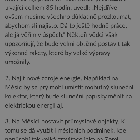
trvající celkem 35 hodin, uvedl: „Nejdříve
ovšem musíme všechno důkladně prozkoumat,
abychom šli najisto. Dá to ještě hodně práce,
ale já věřím v úspěch.“ Někteří vědci však
upozorňují, že bude velmi obtížné postavit tak
výkonné rakety, které by velké výpravy
umožnily.
2. Najít nové zdroje energie. Například na
Měsíc by se prý mohl umístit mohutný sluneční
kolektor, který bude sluneční paprsky měnit na
elektrickou energii aj.
3. Na Měsíci postavit průmyslové objekty. K
tomu se dá využít i měsíčních podmínek, kde
nepůsobí tak velká gravitace jako na Zemi.