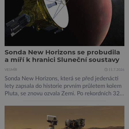
pokročilé systémy AI výrazně usnadnit
kybernetické útoky […]
Sonda New Horizons se probudila
a míří k hranici Sluneční soustavy
VESMÍR
11.7.2026
Sonda New Horizons, která se před jedenácti
lety zapsala do historie prvním průletem kolem
Pluta, se znovu ozvala Zemi. Po rekordních 321
dnech v hibernačním režimu se ve vzdálenosti
9,5 miliardy kilometrů od Země probrala a
podle NASA je ve výtečném stavu. Nyní ji čeká
další etapa její mise, jejíž ambicí je přinést