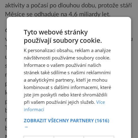
aktivity a počasí po dlouhou dobu, protože stáří
Měsíce se odhaduje na 4,6 miliardy let.
6. Zajistit mnohem kvalitnější pozorování
Tyto webové stránky
používají soubory cookie.
vesmíru. Profesor Kalifornské univerzity Madhu
Thangavelu navrhl kolem rovníku Měsíce
K personalizaci obsahu, reklam a analýze
umístit velké sady výkonných dalekohledů –
návštěvnosti používáme soubory cookie.
Informace o vašem používání našich
samozřejmě i na odvrácené straně tohoto
stránek také sdílíme s našimi reklamními
našeho souputníka. Byly by v činnosti bez
a analytickými partnery, kteří je mohou
přestávky. Richard Godwin, jenž se zabývá
kombinovat s dalšími informacemi, které
kosmickými tělesy, které jsou možnou hrozbou
jste jim poskytli nebo které shromáždili
pro naši planetu, zase zdůrazňuje, že z Měsíce
při vašem používání jejich služeb.
Více
informací
by se mohlo mnohem více zjistit o možném
nebezpečí asteroidů a meteoritů. (Tyto tzv.
ZOBRAZIT VŠECHNY PARTNERY
(1616)
→
blízké zemské objekty mají anglické označení
NEO.)