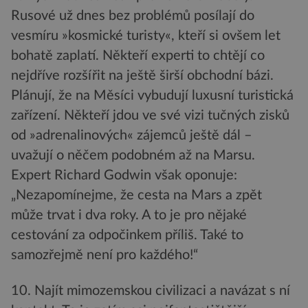
Rusové už dnes bez problémů posílají do
vesmíru »kosmické turisty«, kteří si ovšem let
bohatě zaplatí. Někteří experti to chtějí co
nejdříve rozšířit na ještě širší obchodní bázi.
Plánují, že na Měsíci vybudují luxusní turistická
zařízení. Někteří jdou ve své vizi tučných zisků
od »adrenalinových« zájemců ještě dál –
uvažují o něčem podobném až na Marsu.
Expert Richard Godwin však oponuje:
„Nezapomínejme, že cesta na Mars a zpět
může trvat i dva roky. A to je pro nějaké
cestování za odpočinkem příliš. Také to
samozřejmě není pro každého!“
10. Najít mimozemskou civilizaci a navázat s ní