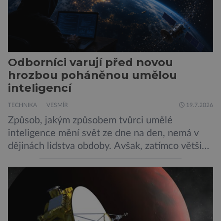
Odborníci varují před novou
hrozbou poháněnou umělou
inteligencí
TECHNIKA
VESMÍR
19.7.2026
Způsob, jakým způsobem tvůrci umělé
inteligence mění svět ze dne na den, nemá v
dějinách lidstva obdoby. Avšak, zatímco většina
pozornosti se soustředí na chatboty,
generování obrázků nebo automatizaci práce,
bezpečnostní experti upozorňují na mnohem
méně nápadné riziko. Podle některých
odborníků by už během příštích dvou let mohly