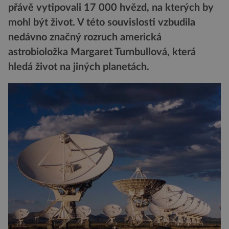
přávě vytipovali 17 000 hvězd, na kterých by
mohl být život. V této souvislosti vzbudila
nedávno značný rozruch americká
astrobioložka Margaret Turnbullová, která
hledá život na jiných planetách.