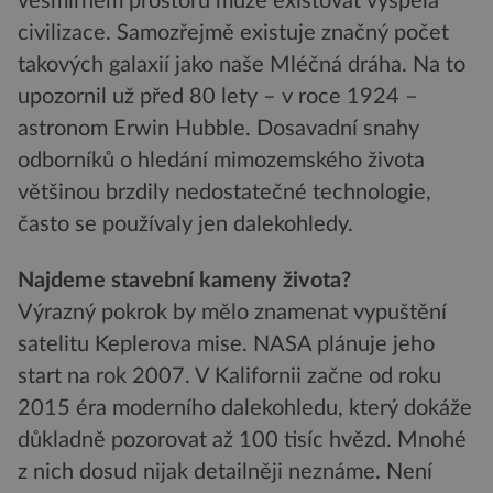
vesmírném prostoru může existovat vyspělá
civilizace. Samozřejmě existuje značný počet
takových galaxií jako naše Mléčná dráha. Na to
upozornil už před 80 lety – v roce 1924 –
astronom Erwin Hubble. Dosavadní snahy
odborníků o hledání mimozemského života
většinou brzdily nedostatečné technologie,
často se používaly jen dalekohledy.
Najdeme stavební kameny života?
Výrazný pokrok by mělo znamenat vypuštění
satelitu Keplerova mise. NASA plánuje jeho
start na rok 2007. V Kalifornii začne od roku
2015 éra moderního dalekohledu, který dokáže
důkladně pozorovat až 100 tisíc hvězd. Mnohé
z nich dosud nijak detailněji neznáme. Není