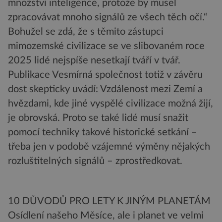
množství inteligence, protože by musel
zpracovávat mnoho signálů ze všech těch očí.“
Bohužel se zdá, že s těmito zástupci
mimozemské civilizace se ve slibovaném roce
2025 lidé nejspíše nesetkají tváří v tvář.
Publikace Vesmírná společnost totiž v závěru
dost skepticky uvádí: Vzdálenost mezi Zemí a
hvězdami, kde jiné vyspělé civilizace možná žijí,
je obrovská. Proto se také lidé musí snažit
pomocí techniky takové historické setkání –
třeba jen v podobě vzájemné výměny nějakých
rozluštitelných signálů – zprostředkovat.
10 DŮVODŮ PRO LETY K JINÝM PLANETÁM
Osídlení našeho Měsíce, ale i planet ve velmi