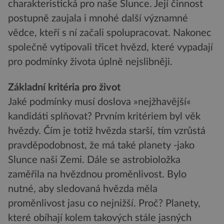
charakteristická pro naše Slunce. Její činnost
postupně zaujala i mnohé další významné
vědce, kteří s ní začali spolupracovat. Nakonec
společně vytipovali třicet hvězd, které vypadají
pro podmínky života úplně nejslibněji.
Základní kritéria pro život
Jaké podmínky musí doslova »nejžhavější«
kandidáti splňovat? Prvním kritériem byl věk
hvězdy. Čím je totiž hvězda starší, tím vzrůstá
pravděpodobnost, že má také planety -jako
Slunce naši Zemi. Dále se astrobioložka
zaměřila na hvězdnou proměnlivost. Bylo
nutné, aby sledovaná hvězda měla
proměnlivost jasu co nejnižší. Proč? Planety,
které obíhají kolem takových stále jasných