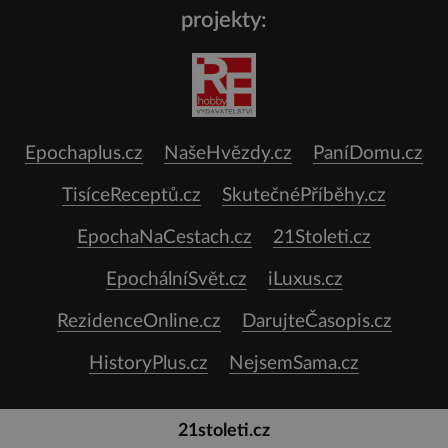
projekty:
Epochaplus.cz
NašeHvězdy.cz
PaníDomu.cz
TisíceReceptů.cz
SkutečnéPříběhy.cz
EpochaNaCestach.cz
21Stoleti.cz
EpochálníSvět.cz
iLuxus.cz
RezidenceOnline.cz
DarujteČasopis.cz
HistoryPlus.cz
NejsemSama.cz
21stoleti.cz