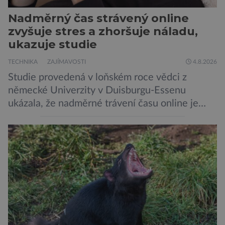
Nadměrný čas strávený online
zvyšuje stres a zhoršuje náladu,
ukazuje studie
TECHNIKA
ZAJÍMAVOSTI
4.8.2026
Studie provedená v loňském roce vědci z
německé Univerzity v Duisburgu-Essenu
ukázala, že nadměrné trávení času online je
spojeno s vyšší úrovní stresu, horší náladou a
vede k zanedbávání dalších aktivit. Zúčastnilo
se jí 900 dospělých Němců, kteří uvedli, že se v
posledním roce alespoň jednou zapojili do hraní
her, sledování pornografie, sledování sociálních
sítí […]