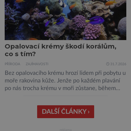
Poporodní mozková mlha, v angličtině […]
Opalovací krémy škodí korálům,
co s tím?
PŘÍRODA
ZAJÍMAVOSTI
31.7.2026
Bez opalovacího krému hrozí lidem při pobytu u
moře rakovina kůže. Jenže po každém plavání
po nás trocha krému v moři zůstane, během
rekreačních vodních aktivit se smyje dokonce
až čtvrtina opalovacího krému. Ke korálovým
útesům tak voda každoročně zanese na pět
DALŠÍ ČLÁNKY ›
tisíc tun pro ně toxických látek z opalovacích
krémů, což je pomalu zabíjí. […]
reklama