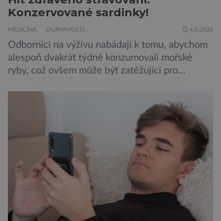
Konzervované sardinky!
MEDICÍNA
ZAJÍMAVOSTI
4.8.2026
Odborníci na výživu nabádají k tomu, abychom
alespoň dvakrát týdně konzumovali mořské
ryby, což ovšem může být zatěžující pro
peněženku. Dobrou zprávou je, že hvězdou
doporučení se nyní staly konzervované
sardinky, které si může dovolit opravdu každý
„Místo toho, aby poskytovaly izolované
mononutrienty, jsou rybí konzervy kompletní
potravinou,“ říká nutriční specialista Colin
Robertson a zdůrazňuje […]