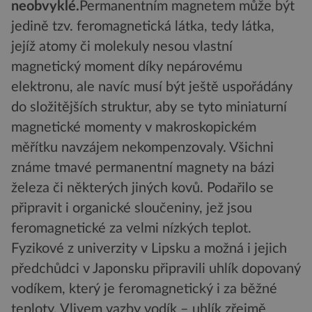
neobvyklé.
Permanentním magnetem může být
jedině tzv. feromagnetická látka, tedy látka,
jejíž atomy či molekuly nesou vlastní
magnetický moment díky nepárovému
elektronu, ale navíc musí být ještě uspořádány
do složitějších struktur, aby se tyto miniaturní
magnetické momenty v makroskopickém
měřítku navzájem nekompenzovaly. Všichni
známe tmavé permanentní magnety na bázi
železa či některých jiných kovů. Podařilo se
připravit i organické sloučeniny, jež jsou
feromagnetické za velmi nízkých teplot.
Fyzikové z univerzity v Lipsku a možná i jejich
předchůdci v Japonsku připravili uhlík dopovaný
vodíkem, který je feromagnetický i za běžné
teploty. Vlivem vazby vodík – uhlík zřejmě