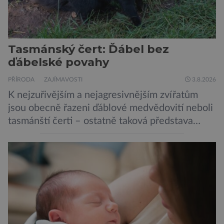
Tasmánský čert: Ďábel bez
ďábelské povahy
PŘÍRODA
ZAJÍMAVOSTI
3.8.2026
K nejzuřivějším a nejagresivnějším zvířatům
jsou obecně řazeni ďáblové medvědovití neboli
tasmánští čerti – ostatně taková představa
vyplývá i z jejich názvu. Tito největší draví
vačnatci, vyskytující se dnes již výhradně na
ostrově Tasmánie, si však takovou nálepku
vůbec nezaslouží. Fakticky se totiž spíše než o
zákeřné a nebezpečné vzteklouny jedná o
plaché živočichy. Velikostně […]