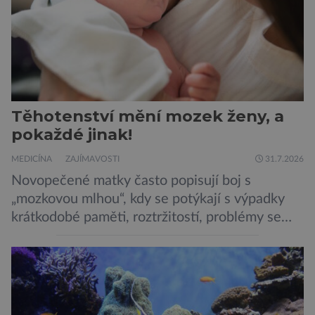
Těhotenství mění mozek ženy, a
pokaždé jinak!
MEDICÍNA
ZAJÍMAVOSTI
31.7.2026
Novopečené matky často popisují boj s
„mozkovou mlhou“, kdy se potýkají s výpadky
krátkodobé paměti, roztržitostí, problémy se
vyjádřit či neschopností udržet pozornost. Tyto
obtíže byly dlouhou dobu připisovány
nedostatku spánku a stresu při péči o
novorozence. Nyní se však ukazuje, že za tím
stojí změny v mozku vyvolané těhotenstvím!