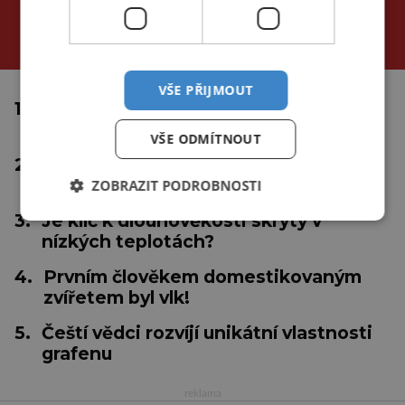
za poslední
24 hodin
3 dny
týden
VŠE PŘIJMOUT
1.
Proč se tropické cyklóny netvoří u
rovníku?
VŠE ODMÍTNOUT
2.
Inteligentní medicína: Nastává éra
"umělá"?
ZOBRAZIT PODROBNOSTI
3.
Je klíč k dlouhověkosti skrytý v
nízkých teplotách?
4.
Prvním člověkem domestikovaným
zvířetem byl vlk!
5.
Čeští vědci rozvíjí unikátní vlastnosti
grafenu
reklama