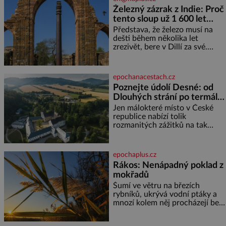
ani ne třetinovém množství, než
Železný zázrak z Indie: Proč
je pro většinu populace běžné.
tento sloup už 1 600 let
Její základní složky– sodík a
chlór – jsou zásadní pro
nezná rez?
Představa, že železo musí na
správné hospodaření
dešti během několika let
zrezivět, bere v Dillí za své.
Uprostřed komplexu Qutb stojí
více než sedm metrů vysoký
železný sloup, který už přibližně
epochanacestach.cz
1 600 let odolává počasí
Poznejte údolí Desné: od
Dlouhých strání po termální
prameny
Jen málokteré místo v České
republice nabízí tolik
rozmanitých zážitků na tak
malém území jako údolí řeky
Desné v srdci Jeseníků. Během
jediného dne můžete
epochaplus.cz
nahlédnout do útrob jedné z
Rákos: Nenápadný poklad z
nejvýznamnějších vodních
mokřadů
elektráren v Evropě, vydat se na
horské hřebeny, projet se na
Šumí ve větru na březích
koloběžce a den zakončit
rybníků, ukrývá vodní ptáky a
poznáváním památek ve
mnozí kolem něj procházejí bez
Velkých Losinách nebo v
povšimnutí. Přesto právě rákos
termálním
pomáhal stavět domy, vyrábět