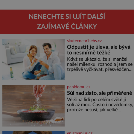
NENECHTE SI UJÍT DALŠÍ
ZAJÍMAVÉ ČLÁNKY
skutecnepribehy.cz
Odpustit je úleva, ale bývá
to nesmírně těžké
Když se ukázalo, že si manžel
našel milenku, rozhodla jsem se
trpělivě vyčkávat, přesvědčena,
že se dříve či později vrátí k
rodině. Možná je to jedna z
nejtěžších věcí na světě. Ale
panidomu.cz
každý, kdo s tím má nějaké
Sůl nad zlato, ale přiměřeně
zkušenosti, se zapřísahá, že
Většina lidí po celém světě jí
pokud odpustíte, znatelně se
soli až moc. Často i nevědomky,
vám uleví. Když se ke mně
protože netuší, jak velké
doneslo, že si manžel pořídil
množství se jí skrývá v
milenku,
průmyslově vyráběných
potravinách, dokonce i těch
sladkých. Sůl je zdravá Ale v
enigmaplus.cz