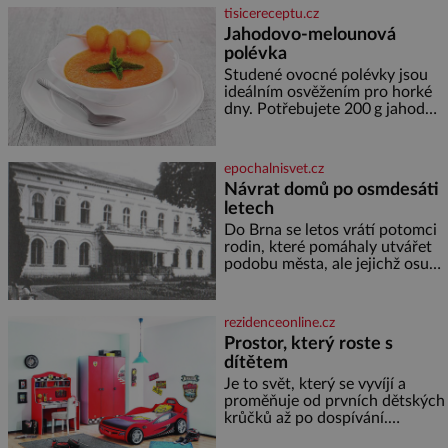
lodě, zapisovat první texty a
tisicereceptu.cz
inspiroval řadu pověstí. Tato
Jahodovo-melounová
skromná, ale užitečná rostlina
polévka
provází člověka už tisíce let.
Většina lidí vnímá rákos jen jako
Studené ovocné polévky jsou
obyčejnou kulisu letního
ideálním osvěžením pro horké
koupání. Stačí se však podívat
dny. Potřebujete 200 g jahod
600 g žlutého melounu 100 ml
sladkého dezertního vína 50 g
cukru krystal 1 lžíci medu 200 g
epochalnisvet.cz
zakysané sm
Návrat domů po osmdesáti
letech
Do Brna se letos vrátí potomci
rodin, které pomáhaly utvářet
podobu města, ale jejichž osudy
dramaticky přerušila druhá
světová válka. Příběhy rodů
Placzek, Löw-Beer, Fuhrmann,
rezidenceonline.cz
Kohn a Stiassni se stanou
Prostor, který roste s
jednou z hlavních
dítětem
dramaturgických linií festivalu
židovské kultury ŠTETL FEST
Je to svět, který se vyvíjí a
2026. Některé návraty nejsou
proměňuje od prvních dětských
jednoduché. Místa, která si
krůčků až po dospívání.
člověk pamatuje z rodinných
Správně navržený pokoj