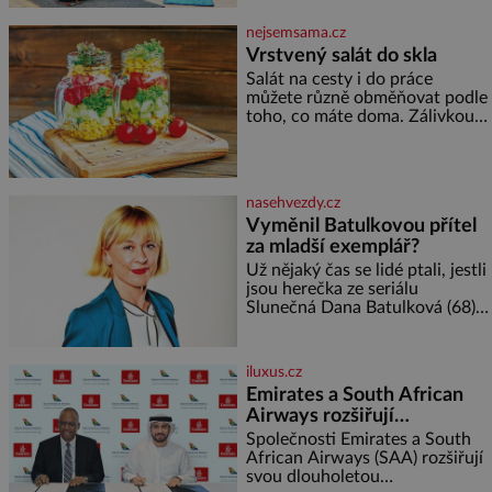
vyprávění, už dávno
podporuje bezpečí, kreativitu,
soustředění i odpočinek a
nejsemsama.cz
reaguje na každou etapu života
Vrstvený salát do skla
a specifické potřeby dítěte. Pro
Salát na cesty i do práce
nejmenší je klíčová
můžete různě obměňovat podle
jednoduchost, měkkost a
toho, co máte doma. Zálivkou
bezpečí, proto by pokoj
ho zalijte až těsně před
miminka měl působit především
podáváním, aby zeleninu
klidně a útulně. Předškolní věk
nerozmočila. Na 2 porce
je
potřebujete: ✿ 1/4 ledového
nasehvezdy.cz
nebo jiného salátu (římský salát,
Vyměnil Batulkovou přítel
polníček…) ✿ 1 malá konzerva
za mladší exemplář?
kukuřice ✿ ½ okurky ✿ 2
rajčata Zálivka: ✿ 4 lžíce
Už nějaký čas se lidé ptali, jestli
olivového oleje ✿ 1 lžíci
jsou herečka ze seriálu
citronové šťávy ✿ ½ stroužku
Slunečná Dana Batulková (68) a
její partner, režisér Ondřej Zajíc
(56), ještě vůbec spolu. Herečka
od sebe přítele od samého
iluxus.cz
začátku odhán
Emirates a South African
Airways rozšiřují
partnerství. Cestujícím
Společnosti Emirates a South
nově zpřístupní dalších
African Airways (SAA) rozšiřují
svou dlouholetou
devět destinací v jižní a