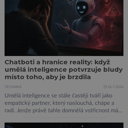
her, sledování pornografie, sledování sociálních
sítí […]
Chatboti a hranice reality: když
umělá inteligence potvrzuje bludy
místo toho, aby je brzdila
TECHNIKA
26.7.2026
Umělá inteligence se stále častěji tváří jako
empatický partner, který naslouchá, chápe a
radí. Jenže právě tahle domnělá vstřícnost má i
svou temnou stránku… Nová studie výzkumníků
z City University of New York a King’s College