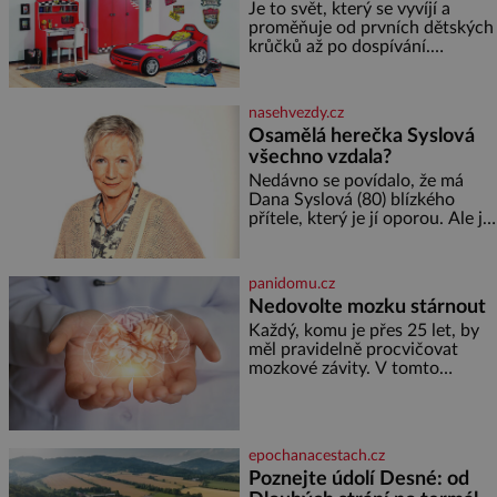
Je to svět, který se vyvíjí a
proměňuje od prvních dětských
krůčků až po dospívání.
Správně navržený pokoj
podporuje bezpečí, kreativitu,
soustředění i odpočinek a
nasehvezdy.cz
reaguje na každou etapu života
Osamělá herečka Syslová
a specifické potřeby dítěte. Pro
všechno vzdala?
nejmenší je klíčová
jednoduchost, měkkost a
Nedávno se povídalo, že má
bezpečí, proto by pokoj
Dana Syslová (80) blízkého
miminka měl působit především
přítele, který je jí oporou. Ale je
klidně a útulně. Předškolní věk
to ještě vůbec pravda? V
je
posledních dnech čím dál
častěji mluví o svém odchodu.
panidomu.cz
Dohnala ji snad samota? Půs
Nedovolte mozku stárnout
Každý, komu je přes 25 let, by
měl pravidelně procvičovat
mozkové závity. V tomto
období se totiž začíná
zhoršovat paměť. Možná máte
problém vzpomenout si na
jméno kolegy z práce. Nebo
epochanacestach.cz
marně v paměti lovíte název
Poznejte údolí Desné: od
knížky, kterou jste nedávno