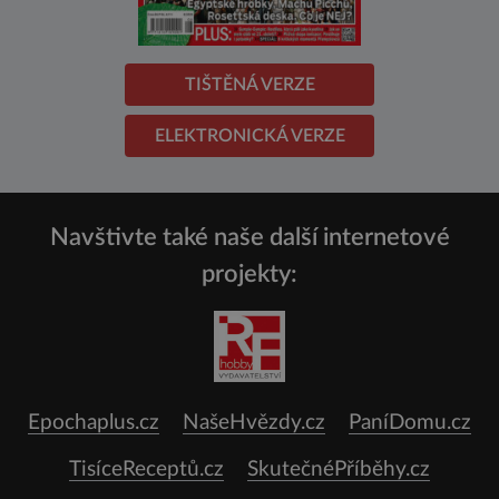
TIŠTĚNÁ VERZE
ELEKTRONICKÁ VERZE
Navštivte také naše další internetové
projekty:
Epochaplus.cz
NašeHvězdy.cz
PaníDomu.cz
TisíceReceptů.cz
SkutečnéPříběhy.cz