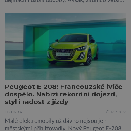
dějinách lidstva obdoby. Avšak, zatímco většina
pozornosti se soustředí na chatboty,
generování obrázků nebo automatizaci práce,
bezpečnostní experti upozorňují na mnohem
méně nápadné riziko. Podle některých
odborníků by už během příštích dvou let mohly
pokročilé systémy AI výrazně usnadnit
kybernetické útoky […]
Peugeot E-208: Francouzské lvíče
dospělo. Nabízí rekordní dojezd,
styl i radost z jízdy
TECHNIKA
16.7.2026
Malé elektromobily už dávno nejsou jen
městskými přibližovadly. Nový Peugeot E-208