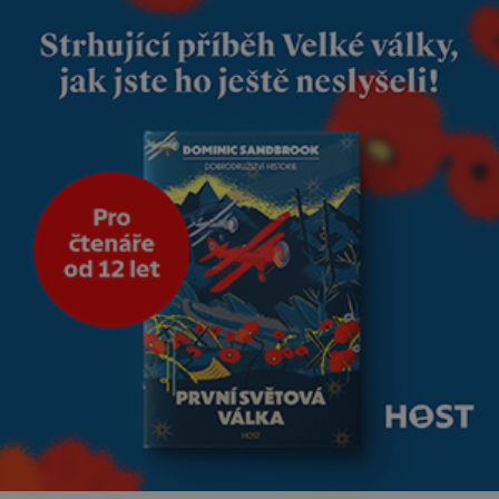
nás dali dohromady, Toník byl
dobře zaopatřený mladý muž.
Manželství nám oběma moc
nesvědčilo, brzy jsme zjistili, že