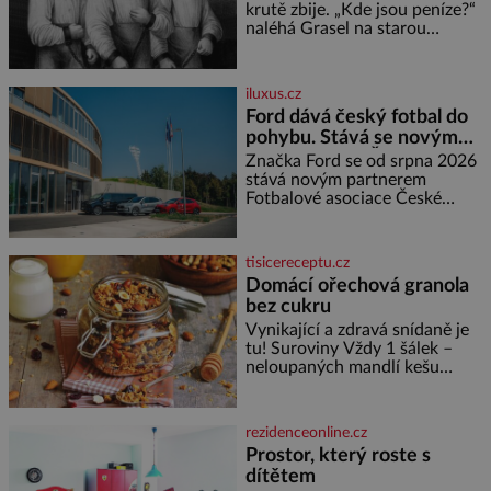
nedokážeme představit. Její
krutě zbije. „Kde jsou peníze?“
příběh je
naléhá Grasel na starou
švadlenku. Když mu to
neprozradí – ostatně ani
nemůže, protože žádné nemá,
iluxus.cz
spokojí se lupič s několika
Ford dává český fotbal do
měďáky a štůčky látky. Zraněná
pohybu. Stává se novým
žena pár dní nato umírá. Je to
partnerem FAČR
muž nebývale krutý. Jeho činy
Značka Ford se od srpna 2026
budí hrůzu ještě dlouho po jeho
stává novým partnerem
smrti
Fotbalové asociace České
republiky. V rámci tříleté
spolupráce zajistí mobilitu
asociace, reprezentačních týmů
tisicereceptu.cz
i českého fotbalu v regionech.
Domácí ořechová granola
Partner
bez cukru
Vynikající a zdravá snídaně je
tu! Suroviny Vždy 1 šálek –
neloupaných mandlí kešu
ořechů vlašských ořechů
slunečnicových semínek
semínek dýně rozinek 3 šálky
rezidenceonline.cz
ovesných vloček 1 lžíce mlet
Prostor, který roste s
dítětem