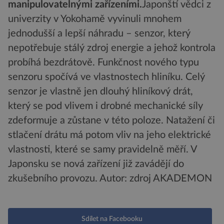
manipulovatelnými zařízeními.
Japonští vědci z
univerzity v Yokohamě vyvinuli mnohem
jednodušší a lepší náhradu – senzor, který
nepotřebuje stálý zdroj energie a jehož kontrola
probíhá bezdrátově. Funkčnost nového typu
senzoru spočívá ve vlastnostech hliníku. Celý
senzor je vlastně jen dlouhý hliníkový drát,
který se pod vlivem i drobné mechanické síly
zdeformuje a zůstane v této poloze. Natažení či
stlačení drátu má potom vliv na jeho elektrické
vlastnosti, které se samy pravidelně měří. V
Japonsku se nová zařízení již zavádějí do
zkušebního provozu.
Autor: zdroj AKADEMON
Sdílet na Facebooku