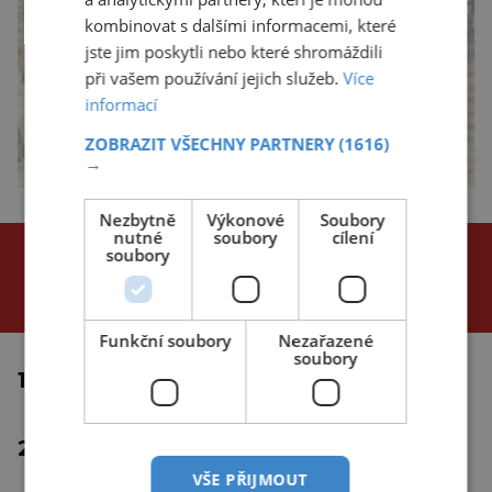
kombinovat s dalšími informacemi, které
jste jim poskytli nebo které shromáždili
při vašem používání jejich služeb.
Více
informací
ZOBRAZIT VŠECHNY PARTNERY
(1616)
→
Nezbytně
Výkonové
Soubory
nutné
soubory
cílení
NEJČTENĚJŠÍ ČLÁNKY
soubory
za poslední
24 hodin
3 dny
týden
Funkční soubory
Nezařazené
soubory
1.
Proč se tropické cyklóny netvoří u
rovníku?
2.
Inteligentní medicína: Nastává éra
"umělá"?
VŠE PŘIJMOUT