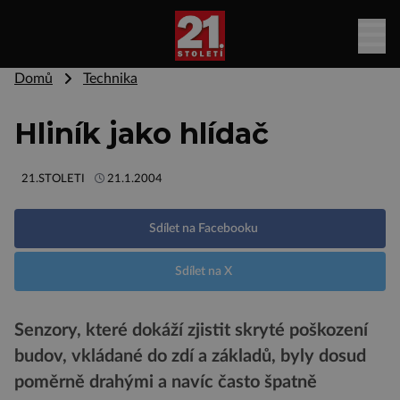
Domů
Technika
Hliník jako hlídač
21.STOLETI
21.1.2004
Sdílet na Facebooku
Sdílet na X
Senzory, které dokáží zjistit skryté poškození
budov, vkládané do zdí a základů, byly dosud
poměrně drahými a navíc často špatně