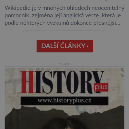
Wikipedie je v mnohých ohledech neocenitelný
pomocník, zejména její anglická verze, která je
podle některých výzkumů dokonce přesnější
než slavná Encyclopedia Britannica. Nyní se
internetová studna znalostí proměnila v
křišťálovou kouli, ze které umělá inteligence
DALŠÍ ČLÁNKY ›
věštila, které technologie v dohledné
budoucnosti nejvíce zasáhnou naši společnost.
reklama
Za vším stojí australští výzkumníci, kteří pomocí
umělé inteligence a […]