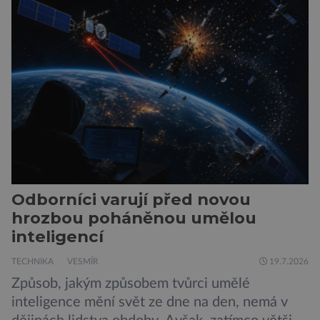
London ukazuje, že někteří choboti, včetně
populárního systému Grok od firmy xAI Elona
Muska, mají tendenci podporovat bludné
představy […]
Odborníci varují před novou
hrozbou poháněnou umělou
inteligencí
TECHNIKA
VESMÍR
19.7.2026
Způsob, jakým způsobem tvůrci umělé
inteligence mění svět ze dne na den, nemá v