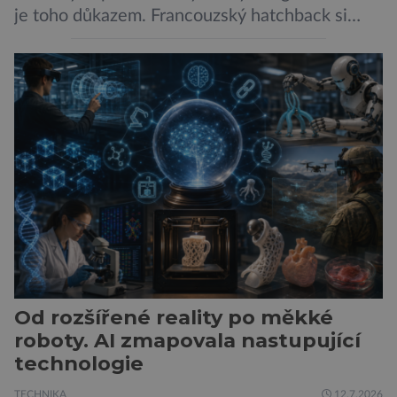
je toho důkazem. Francouzský hatchback si
zachoval svůj atraktivní design, přidal delší
dojezd a modernější technologie, ale hlavně
ukazuje, že i kompaktní elektromobil může být
autem, se kterým bez obav vyrazíte za hranice
města Peugeot se u modelu 208 trefil do
černého už […]
Od rozšířené reality po měkké
roboty. AI zmapovala nastupující
technologie
TECHNIKA
12.7.2026