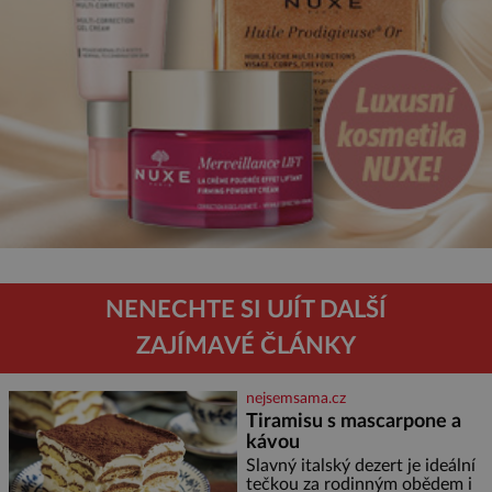
NENECHTE SI UJÍT DALŠÍ
ZAJÍMAVÉ ČLÁNKY
nejsemsama.cz
Tiramisu s mascarpone a
kávou
Slavný italský dezert je ideální
tečkou za rodinným obědem i