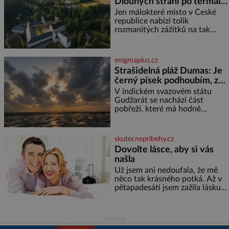
Dlouhých strání po termální
přečetli. Je to opravdu tak, s
věkem jako kdyby se paměť
prameny
Jen málokteré místo v České
rozhodla stávkovat. Cvičte
republice nabízí tolik
rozmanitých zážitků na tak
malém území jako údolí řeky
Desné v srdci Jeseníků. Během
jediného dne můžete
enigmaplus.cz
nahlédnout do útrob jedné z
Strašidelná pláž Dumas: Je
nejvýznamnějších vodních
černý písek podhoubím, ze
elektráren v Evropě, vydat se na
kterého roste zlo?
horské hřebeny, projet se na
V indickém svazovém státu
koloběžce a den zakončit
Gudžarát se nachází část
poznáváním památek ve
pobřeží, které má hodně
Velkých Losinách nebo v
temnou pověst. Jistě k tomu
termálním
přispívá i černý písek této pláže.
Proč má pláž takové netypické
skutecnepribehy.cz
zbarvení? Nakolik jsou pravd
Dovolte lásce, aby si vás
našla
Už jsem ani nedoufala, že mě
něco tak krásného potká. Až v
pětapadesáti jsem zažila lásku
na první pohled. Poprvé jsem se
vdávala, když mi bylo dvacet.
Oba jsme byli mladí a byl to tak
reklama
říkajíc sňatek z rozumu. Rodiče