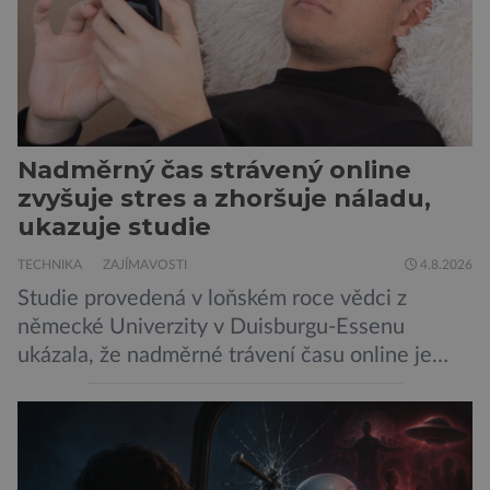
Nadměrný čas strávený online
zvyšuje stres a zhoršuje náladu,
ukazuje studie
TECHNIKA
ZAJÍMAVOSTI
4.8.2026
Studie provedená v loňském roce vědci z
německé Univerzity v Duisburgu-Essenu
ukázala, že nadměrné trávení času online je
spojeno s vyšší úrovní stresu, horší náladou a
vede k zanedbávání dalších aktivit. Zúčastnilo
se jí 900 dospělých Němců, kteří uvedli, že se v
posledním roce alespoň jednou zapojili do hraní