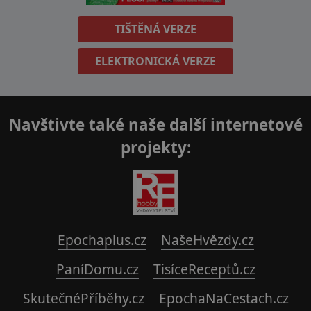
TIŠTĚNÁ VERZE
ELEKTRONICKÁ VERZE
Navštivte také naše další internetové
projekty:
Epochaplus.cz
NašeHvězdy.cz
PaníDomu.cz
TisíceReceptů.cz
SkutečnéPříběhy.cz
EpochaNaCestach.cz