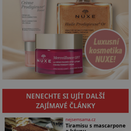
NENECHTE SI UJÍT DALŠÍ
ZAJÍMAVÉ ČLÁNKY
nejsemsama.cz
Tiramisu s mascarpone
a kávou