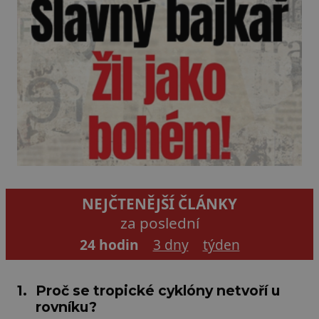
NEJČTENĚJŠÍ ČLÁNKY
za poslední
24 hodin
3 dny
týden
1.
Proč se tropické cyklóny netvoří u
rovníku?