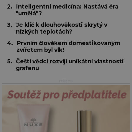
2.
Inteligentní medicína: Nastává éra
"umělá"?
3.
Je klíč k dlouhověkosti skrytý v
nízkých teplotách?
4.
Prvním člověkem domestikovaným
zvířetem byl vlk!
5.
Čeští vědci rozvíjí unikátní vlastnosti
grafenu
reklama