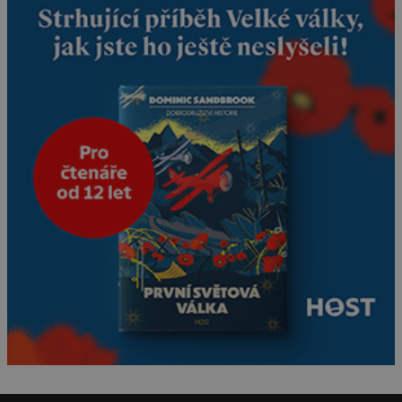
rozumu. Rodiče nás dali
dohromady, Toník byl dobře
zaopatřený mladý muž.
Manželství nám oběma moc
nesvědčilo, brzy jsme zjistili,
že