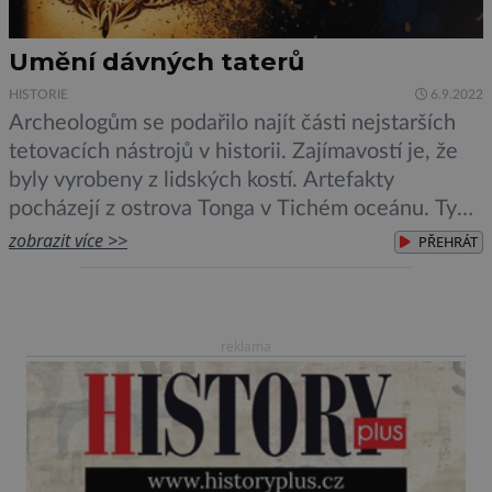
Umění dávných taterů
HISTORIE
6.9.2022
Archeologům se podařilo najít části nejstarších
tetovacích nástrojů v historii. Zajímavostí je, že
byly vyrobeny z lidských kostí. Artefakty
pocházejí z ostrova Tonga v Tichém oceánu. Ty
ale nejsou jediné skutečně staré. Nástroje s
zobrazit více >>
PŘEHRÁT
podobným stářím a ze stejného „materiálu“
používali také američtí indiáni. Hřebeny určené k
tetování byly jednoduché čepele vyrobené z
reklama
naostřených kostí, […]