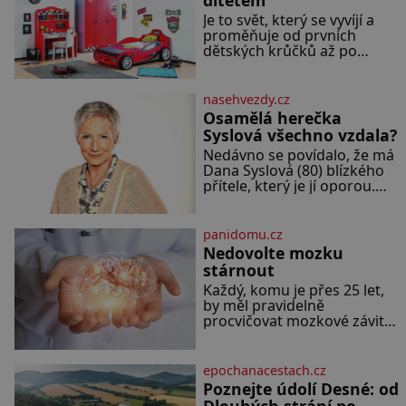
Je to svět, který se vyvíjí a
proměňuje od prvních
dětských krůčků až po
dospívání. Správně navržený
pokoj podporuje bezpečí,
kreativitu, soustředění i
nasehvezdy.cz
odpočinek a reaguje na
Osamělá herečka
každou etapu života a
Syslová všechno vzdala?
specifické potřeby dítěte.
Nedávno se povídalo, že má
Pro nejmenší je klíčová
Dana Syslová (80) blízkého
jednoduchost, měkkost a
přítele, který je jí oporou.
bezpečí, proto by pokoj
Ale je to ještě vůbec pravda?
miminka měl působit
V posledních dnech čím dál
především klidně a útulně.
častěji mluví o svém
Předškolní věk je
panidomu.cz
odchodu. Dohnala ji snad
Nedovolte mozku
samota? Půs
stárnout
Každý, komu je přes 25 let,
by měl pravidelně
procvičovat mozkové závity.
V tomto období se totiž
začíná zhoršovat paměť.
Možná máte problém
epochanacestach.cz
vzpomenout si na jméno
Poznejte údolí Desné: od
kolegy z práce. Nebo marně
Dlouhých strání po