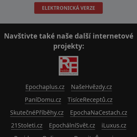
ELEKTRONICKÁ VERZE
Navštivte také naše další internetové
projekty:
Epochaplus.cz
NašeHvězdy.cz
PaníDomu.cz
TisíceReceptů.cz
SkutečnéPříběhy.cz
EpochaNaCestach.cz
21Stoleti.cz
EpochálníSvět.cz
iLuxus.cz