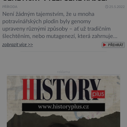
PŘÍRODA
25.5.2022
Není žádným tajemstvím, že u mnoha
potravinářských plodin byly genomy
upraveny různými způsoby – ať už tradičním
šlechtěním, nebo mutagenezí, která zahrnuje
vystavení semen ionizujícímu záření nebo
zobrazit více >>
PŘEHRÁT
chemikáliím. V letošním roce vůbec poprvé
vstoupila na trh odrůda rajčat, která prošla
úpravou genomu s pomocí technologie
reklama
genetických nůžek CRISPR a jež je volně
dostupná veřejnosti. Tzv. Sicilian Rouge High […]