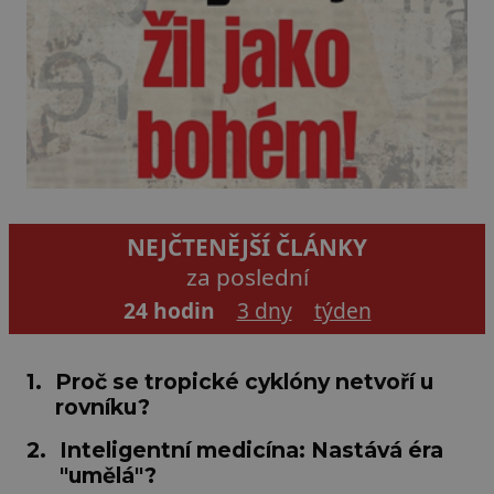
NEJČTENĚJŠÍ ČLÁNKY
za poslední
24 hodin
3 dny
týden
1.
Proč se tropické cyklóny netvoří u
rovníku?
2.
Inteligentní medicína: Nastává éra
"umělá"?