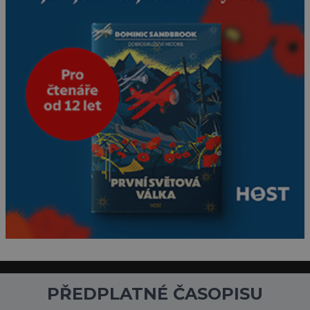
miminka měl působit
především klidně a útulně.
Předškolní věk je
PŘEDPLATNÉ ČASOPISU