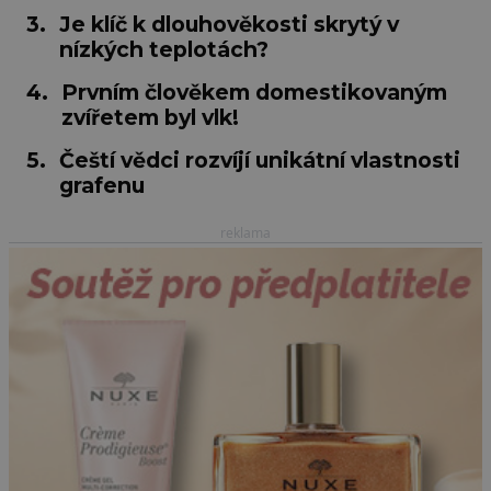
3.
Je klíč k dlouhověkosti skrytý v
nízkých teplotách?
4.
Prvním člověkem domestikovaným
zvířetem byl vlk!
5.
Čeští vědci rozvíjí unikátní vlastnosti
grafenu
reklama