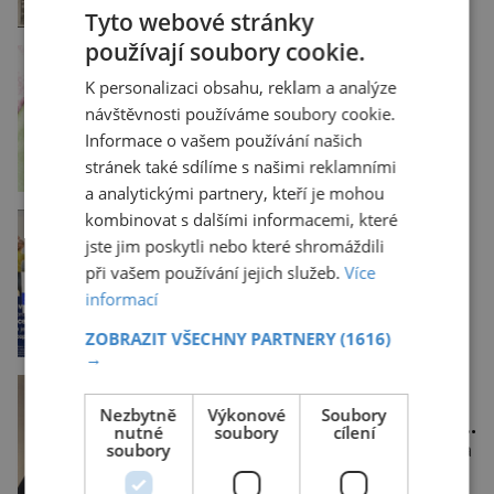
ostrovů. Mnozí skeptici to
Tyto webové stránky
přikládají hlavně snaze dané
používají soubory cookie.
místo zviditelnit a
tisicereceptu.cz
přitáhnout k němu
Čočkový salát se
pozornost záhadám
K personalizaci obsahu, reklam a analýze
šunkou
nakloněných turi
návštěvnosti používáme soubory cookie.
Je lehký, zdravý, a když si k
němu dáte opečený chléb
Informace o vašem používání našich
nebo čerstvou bagetku,
stránek také sdílíme s našimi reklamními
bude chutnat jedna báseň.
a analytickými partnery, kteří je mohou
Suroviny 250 g vaší oblíbené
čočky 150 g cherry rajčátek
iluxus.cz
kombinovat s dalšími informacemi, které
1 velká červená cibule 2 lžíce
Král vín začíná třetí
jste jim poskytli nebo které shromáždili
dekádu
při vašem používání jejich služeb.
Více
Největší český vinařský
informací
projekt Král vín ve svém již
jednadvacátém ročníku
ZOBRAZIT VŠECHNY PARTNERY
(1616)
představil nejlepší domácí
→
vína. Ta vybírala odborná
porota z celkem 1260
historyplus.cz
vzorků od 157 vinařů. Král
Kněz Bohuslav Burian:
Nezbytně
Výkonové
Soubory
vín, který se – i pře
Metody StB byly horší
nutné
soubory
cílení
než gestapácké trýznění
Ponižují ho a mlátí. Do jídla
soubory
mu přidávají drogy,
nenechají ho pořádně