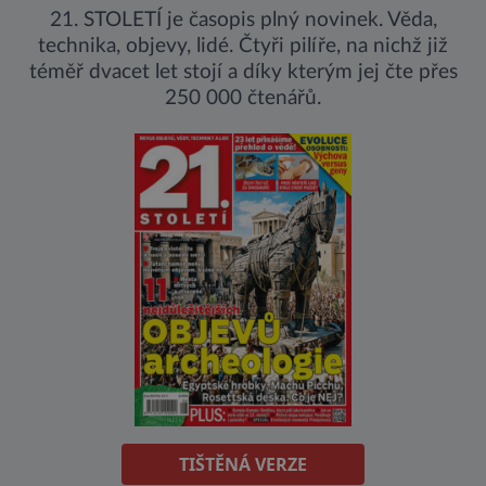
21. STOLETÍ je časopis plný novinek. Věda,
technika, objevy, lidé. Čtyři pilíře, na nichž již
téměř dvacet let stojí a díky kterým jej čte přes
250 000 čtenářů.
TIŠTĚNÁ VERZE