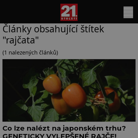
Články obsahující štítek
"rajčata"
(1 nalezených článků)
Co lze nalézt na japonském trhu?
GENETICKY VYLEPŠENÉ RAJČE!