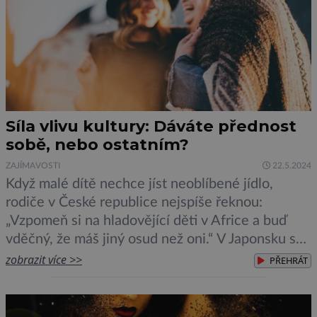
Síla vlivu kultury: Dáváte přednost
sobě, nebo ostatním?
ZAJÍMAVOSTI
22.5.2024
Když malé dítě nechce jíst neoblíbené jídlo,
rodiče v České republice nejspíše řeknou:
„Vzpomeň si na hladovějící děti v Africe a buď
vděčný, že máš jiný osud než oni.“ V Japonsku se
prý říká spíše: „Vzpomeň si na farmáře, který
zobrazit více >>
PŘEHRÁT
tvrdě pracoval, aby rýži vypěstoval. Když ji
nebudeš jíst, bude se cítit špatně, protože jeho
úsilí přijde […]