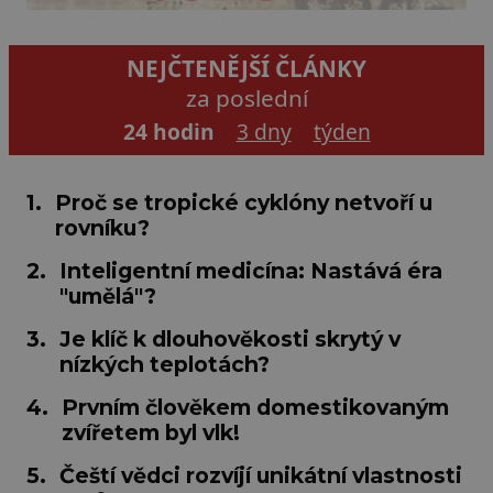
NEJČTENĚJŠÍ ČLÁNKY
za poslední
24 hodin
3 dny
týden
1.
Proč se tropické cyklóny netvoří u
rovníku?
2.
Inteligentní medicína: Nastává éra
"umělá"?
3.
Je klíč k dlouhověkosti skrytý v
nízkých teplotách?
4.
Prvním člověkem domestikovaným
zvířetem byl vlk!
5.
Čeští vědci rozvíjí unikátní vlastnosti