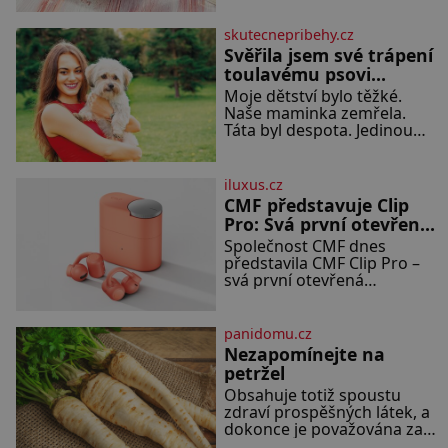
s bílým pískem jako v
rozpálený gril nebo do
Karibiku, ale i divokou
grilovací hliníkové misky
krajinou, také bohatou
skutecnepribehy.cz
narovnejte nasucho kolečka
historií i luxusem.Zjistěte,
Svěřila jsem své trápení
lilku.
toulavému psovi
Bobimu
Moje dětství bylo těžké.
Naše maminka zemřela.
Táta byl despota. Jedinou
mojí spřízněnou duší se stal
toulavý pejsek Bobi. Doma
jsem jako dítě měla peklo.
iluxus.cz
Maminka zemřela, když
CMF představuje Clip
jsem byla ještě malá. Otec
Pro: Svá první otevřená
hodně pil a často dokázal
sluchátka
Společnost CMF dnes
propít skoro celou výplatu.
představila CMF Clip Pro –
Čtyři roky jsem chodila do
svá první otevřená
školy u nás na vesnici. Měli
sluchátka, vytvořená s cílem
mě tam rádi, protože
nabídnout zážitek z
poslechu, který působí
panidomu.cz
stejně přirozeně, jako zní.
Nezapomínejte na
CMF Clip Pro jsou navržena
petržel
pro lid
Obsahuje totiž spoustu
zdraví prospěšných látek, a
dokonce je považována za
tuzemskou superpotravinu.