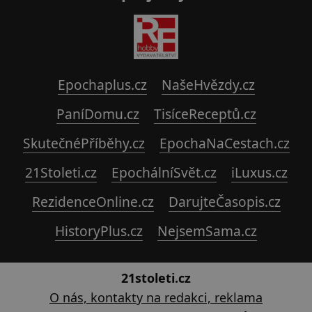
Epochaplus.cz
NašeHvězdy.cz
PaníDomu.cz
TisíceReceptů.cz
SkutečnéPříběhy.cz
EpochaNaCestach.cz
21Stoleti.cz
EpochálníSvět.cz
iLuxus.cz
RezidenceOnline.cz
DarujteČasopis.cz
HistoryPlus.cz
NejsemSama.cz
21stoleti.cz
O nás, kontakty na redakci, reklama