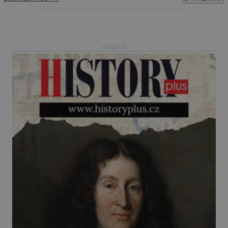
podobným stářím a ze stejného „materiálu“
používali také američtí indiáni. Hřebeny určené k
tetování byly jednoduché čepele vyrobené z
reklama
naostřených kostí, […]