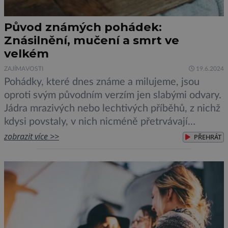
Původ známých pohádek:
Znásilnění, mučení a smrt ve
velkém
ZAJÍMAVOSTI
19.6.2024
Pohádky, které dnes známe a milujeme, jsou
oproti svým původním verzím jen slabými odvary.
Jádra mrazivých nebo lechtivých příběhů, z nichž
kdysi povstaly, v nich nicméně přetrvávají
dodnes. Lidové pohádky bývaly lechtivých
zobrazit více >>
PŘEHRÁT
motivů, vulgarit a jadrného humoru plné.
Vyprávěli si je totiž hlavně dospělí, třeba pro
zpestření dlouhých zimních večerů. K proměně
těchto často velice nekompromisních a […]