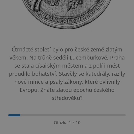
Čtrnácté století bylo pro české země zlatým
věkem. Na trůně seděli Lucemburkové, Praha
se stala císařským městem a z polí i měst
proudilo bohatství. Stavěly se katedrály, razily
nové mince a psaly zákony, které ovlivnily
Evropu. Znáte zlatou epochu českého
středověku?
Otázka
1
z 10