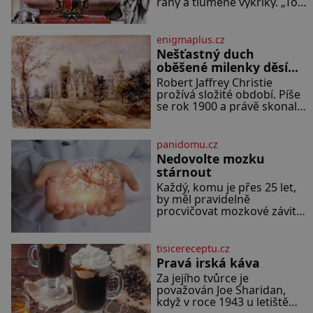
rány a tlumené výkřiky. „To
svého včelstva, vznikne
jistě řádí duch,“ myslí si
jeden z nejdokonalejších
pověrčiví lidé. Ani za dvě
organismů
kopy grošů by se nikdo
enigmaplus.cz
neodvážil podzemní hrobku
Nešťastný duch
otevřít a její poklop tak
oběšené milenky děsí
raději jen skrápí svěcenou
studentky
Robert Jaffrey Christie
vodou. Za několik dní divné
prožívá složité období. Píše
burácení skutečně ustane.
se rok 1900 a právě skonal
Když o mnoho let později
jeho otec, známý továrník
hrobku
William Mellis Christie
(1829–1900). Smutná
panidomu.cz
událost je ale doprovázena
Nedovolte mozku
ohromným dědictvím
stárnout
Každý, komu je přes 25 let,
by měl pravidelně
procvičovat mozkové závity.
V tomto období se totiž
začíná zhoršovat paměť.
Možná máte problém
tisicereceptu.cz
vzpomenout si na jméno
Pravá irská káva
kolegy z práce. Nebo marně
Za jejího tvůrce je
v paměti lovíte název knížky,
považován Joe Sharidan,
kterou jste nedávno
když v roce 1943 u letiště
přečetli. Je to opravdu tak, s