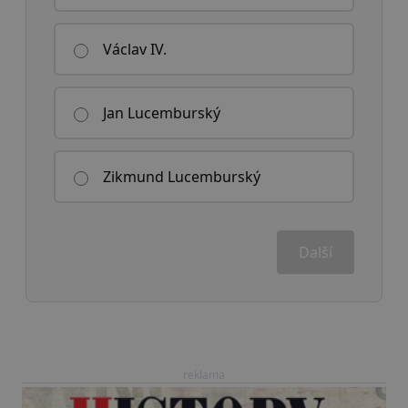
Václav IV.
Jan Lucemburský
Zikmund Lucemburský
Další
reklama