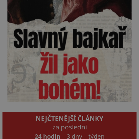
NEJČTENĚJŠÍ ČLÁNKY
za poslední
24 hodin
3 dny
týden