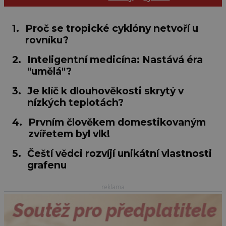
1.
Proč se tropické cyklóny netvoří u
rovníku?
2.
Inteligentní medicína: Nastává éra
"umělá"?
3.
Je klíč k dlouhověkosti skrytý v
nízkých teplotách?
4.
Prvním člověkem domestikovaným
zvířetem byl vlk!
5.
Čeští vědci rozvíjí unikátní vlastnosti
grafenu
reklama