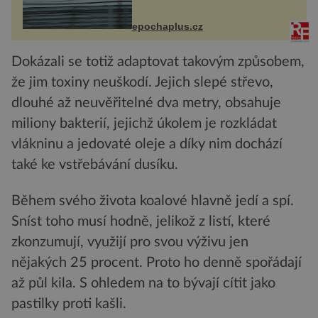
na vlastní kůži, často s trvalými
následky nebo bohužel i ztrátou
života. Dnes nepochopiteln...
epochaplus.cz
Dokázali se totiž adaptovat takovým způsobem,
že jim toxiny neuškodí. Jejich slepé střevo,
dlouhé až neuvěřitelné dva metry, obsahuje
miliony bakterií, jejichž úkolem je rozkládat
vlákninu a jedovaté oleje a díky nim dochází
také ke vstřebávání dusíku.
Během svého života koalové hlavně jedí a spí.
Sníst toho musí hodně, jelikož z listí, které
zkonzumují, využijí pro svou výživu jen
nějakých 25 procent. Proto ho denně spořádají
až půl kila. S ohledem na to bývají cítit jako
pastilky proti kašli.