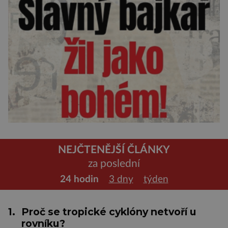
NEJČTENĚJŠÍ ČLÁNKY
za poslední
24 hodin
3 dny
týden
1.
Proč se tropické cyklóny netvoří u
rovníku?