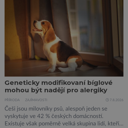
Geneticky modifikovaní bíglové
mohou být nadějí pro alergiky
PŘÍRODA
ZAJÍMAVOSTI
7.8.2026
Češi jsou milovníky psů, alespoň jeden se
vyskytuje ve 42 % českých domácností.
Existuje však poměrně velká skupina lidí, kteří