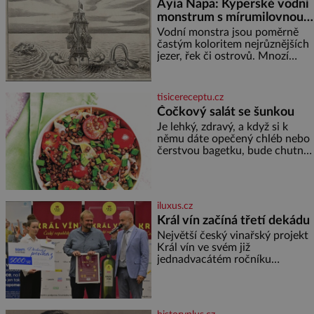
Ayia Napa: Kyperské vodní
monstrum s mírumilovnou
povahou
Vodní monstra jsou poměrně
častým koloritem nejrůznějších
jezer, řek či ostrovů. Mnozí
skeptici to přikládají hlavně
snaze dané místo zviditelnit a
přitáhnout k němu pozornost
tisicereceptu.cz
záhadám nakloněných turi
Čočkový salát se šunkou
Je lehký, zdravý, a když si k
němu dáte opečený chléb nebo
čerstvou bagetku, bude chutnat
jedna báseň. Suroviny 250 g
vaší oblíbené čočky 150 g
cherry rajčátek 1 velká červená
cibule 2 lžíce
iluxus.cz
Král vín začíná třetí dekádu
Největší český vinařský projekt
Král vín ve svém již
jednadvacátém ročníku
představil nejlepší domácí vína.
Ta vybírala odborná porota z
celkem 1260 vzorků od 157
vinařů. Král vín, který se – i pře