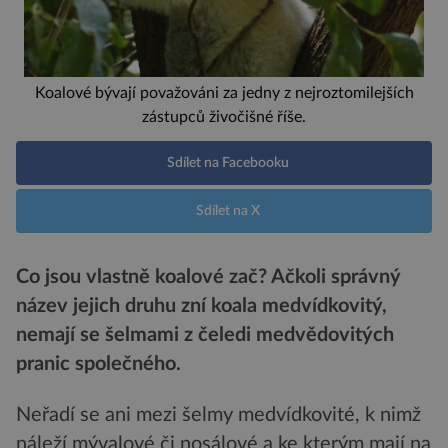
Koalové bývají považováni za jedny z nejroztomilejších
zástupců živočišné říše.
Sdílet na Facebooku
Sdílet na X
Co jsou vlastně koalové zač? Ačkoli správný
název jejich druhu zní koala medvídkovitý,
nemají se šelmami z čeledi medvědovitých
pranic společného.
Neřadí se ani mezi šelmy medvídkovité, k nimž
náleží mývalové či nosálové a ke kterým mají na