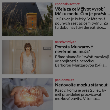
jediného dne můžete
epochalnisvet.cz
nahlédnout do útrob jedné z
Včela za celý život vyrobí
nejvýznamnějších vodních
lžičku medu. Čím je pražský
elektráren v Evropě, vydat se na
med ze střech tak ceněný?
horské hřebeny, projet se na
Její život je krátký. V létě trvá
koloběžce a den zakončit
pouhých šest až osm týdnů. Za
poznáváním památek ve
tu dobu navštíví desetitisíce
Velkých Losinách nebo v
květů, nalétá stovky kilometrů a
termálním
vyrobí přibližně devět gramů
medu – zhruba jednu čajovou
nasehvezdy.cz
lžičku. Sama o sobě se může
Pomsta Munzarové
zdát bezvýznamná. Teprve když
nevěrnému muži?
se spojí s dalšími desítkami tisíc
příslušnic svého včelstva,
Přímo skandální zvěsti zaznívají
vznikne jeden z
ve spojitosti s herečkou
nejdokonalejších organismů
Barborou Munzarovou (54) a
hercem Martinem Trnavským
(56). Munzarová měla být totiž
viděna s jakýmsi sympaťákem, s
panidomu.cz
nímž se velmi družně, až d
Nedovolte mozku stárnout
Každý, komu je přes 25 let, by
měl pravidelně procvičovat
mozkové závity. V tomto
období se totiž začíná
zhoršovat paměť. Možná máte