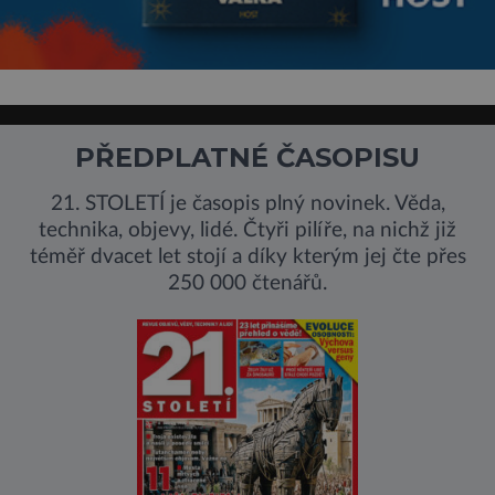
PŘEDPLATNÉ ČASOPISU
21. STOLETÍ je časopis plný novinek. Věda,
technika, objevy, lidé. Čtyři pilíře, na nichž již
téměř dvacet let stojí a díky kterým jej čte přes
250 000 čtenářů.