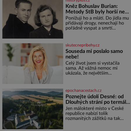
historyplus.cz
Kněz Bohuslav Burian:
Metody StB byly horší než
gestapácké trýznění
Ponižují ho a mlátí. Do jídla mu
přidávají drogy, nenechají ho
pořádně vyspat a smrtí
vyhrožují i jeho nejbližším.
Burian kruté týrání nevydrží a
estébákům podepíše všechno,
skutecnepribehy.cz
co po něm chtějí. Svým
Souseda mi poslalo samo
podpisem jim potvrdí také to, že
nebe!
na něj během výslechů nikdo
nevyvíjel fyzický ani psychický
Celý život jsem si vystačila
nátlak. Syn brněnského řezníka
sama. Až vážná nemoc mi
chce být knězem a
ukázala, že největším
bohatstvím nejsou peníze ani
vlastní byt, ale člověk, který je
ochotný podat pomocnou ruku.
epochanacestach.cz
Vždycky jsem byla spíš
Poznejte údolí Desné: od
samotářka. Nepotřebovala jsem
Dlouhých strání po termální
kolem sebe partu kamarádek
prameny
ani partnera. Stačily mi knihy,
Jen málokteré místo v České
práce a hlavně klid. Hned po
republice nabízí tolik
studiích jsem odešla z rodného
rozmanitých zážitků na tak
města,
malém území jako údolí řeky
Desné v srdci Jeseníků. Během