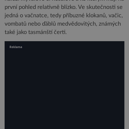
první pohled relativně blízko. Ve skutečnosti se
jedná o vačnatce, tedy příbuzné klokanů, vačic,
vombatů nebo ďáblů medvědovitých, známých
také jako tasmánští čerti.
Reklama