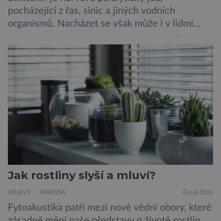
pocházející z řas, sinic a jiných vodních
organismů. Nacházet se však může i v lidmi
konzumovaných mlžích, jako jsou ústřice nebo
slávky. K příznakům otravy patří paralýza
dýchacích cest, dojít však může až k udušení.
Dosud proti tomuto jedu neexistovala
protilátka, nyní ji zřejmě vědci objevili, ovšem
její zdroj je […]
Jak rostliny slyší a mluví?
OBJEVY
PŘÍRODA
6.8.2026
Fytoakustika patří mezi nové vědní obory, které
zásadně mění naše představy o životě rostlin.