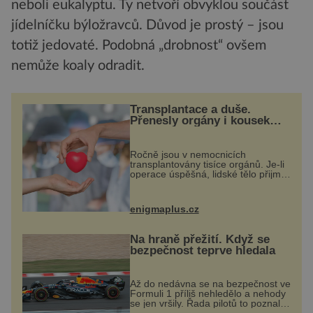
neboli eukalyptu. Ty netvoří obvyklou součást
jídelníčku býložravců. Důvod je prostý – jsou
totiž jedovaté. Podobná „drobnost“ ovšem
nemůže koaly odradit.
Transplantace a duše.
Přenesly orgány i kousek
osobnosti dárce?
Ročně jsou v nemocnicích
transplantovány tisíce orgánů. Je-li
operace úspěšná, lidské tělo přijme
darovaný orgán za své a pacient
může vést plnohodnotný život. Ale
co když při transplantaci
enigmaplus.cz
nepřijímám...
Na hraně přežití. Když se
bezpečnost teprve hledala
Až do nedávna se na bezpečnost ve
Formuli 1 příliš nehledělo a nehody
se jen vršily. Řada pilotů to poznala