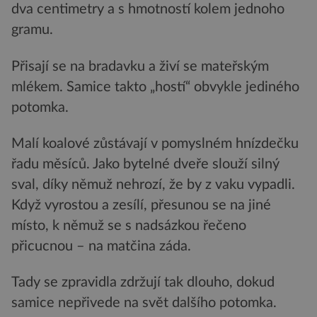
dva centimetry a s hmotností kolem jednoho
gramu.
Přisají se na bradavku a živí se mateřským
mlékem. Samice takto „hostí“ obvykle jediného
potomka.
Malí koalové zůstávají v pomyslném hnízdečku
řadu měsíců. Jako bytelné dveře slouží silný
sval, díky němuž nehrozí, že by z vaku vypadli.
Když vyrostou a zesílí, přesunou se na jiné
místo, k němuž se s nadsázkou řečeno
přicucnou – na matčina záda.
Tady se zpravidla zdržují tak dlouho, dokud
samice nepřivede na svět dalšího potomka.