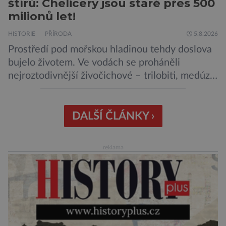
štírů: Chelicery jsou staré přes 500
milionů let!
HISTORIE
PŘÍRODA
5.8.2026
Prostředí pod mořskou hladinou tehdy doslova
bujelo životem. Ve vodách se proháněli
nejroztodivnější živočichové – trilobiti, medúzy
či hlavonožci. V dávném kambriu žil také
prazvláštní stonožce podobný tvor, který měl
zárodky zbraní typických pro dnešní pavouky.
DALŠÍ ČLÁNKY ›
Pavouci, štíři či klíšťata jsou členovci patřící do
skupiny klepítkatců. Vyznačují se takzvanými
reklama
chelicerami, které u nich představují právě […]