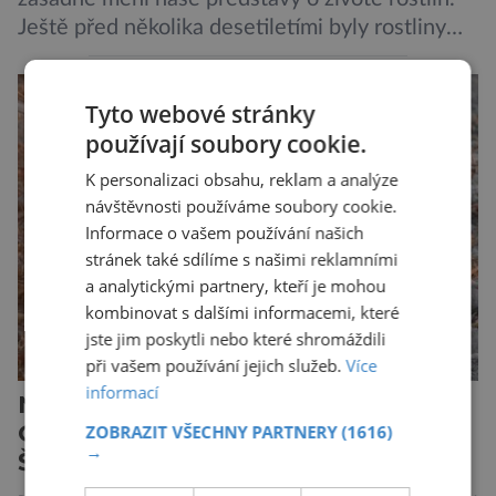
Ještě před několika desetiletími byly rostliny
považovány za tiché a pasivní organismy, které
pouze reagují na změny prostředí. Moderní
Tyto webové stránky
výzkum však ukazuje, že skutečnost je mnohem
používají soubory cookie.
zajímavější. Rostliny totiž dokážou své okolí
vnímat prostřednictvím mechanických podnětů
K personalizaci obsahu, reklam a analýze
a samy také vydávají zvuky […]
návštěvnosti používáme soubory cookie.
Informace o vašem používání našich
stránek také sdílíme s našimi reklamními
a analytickými partnery, kteří je mohou
kombinovat s dalšími informacemi, které
jste jim poskytli nebo které shromáždili
při vašem používání jejich služeb.
Více
informací
Nejodvážnější zvíře podle
Guinnessovy knihy rekordů?
ZOBRAZIT VŠECHNY PARTNERY
(1616)
→
Šelmička s pruhem na hřbetě!