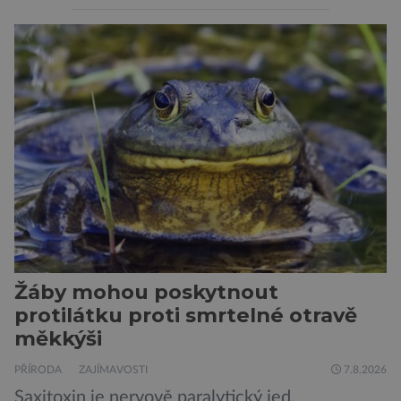
by si psa rádi pořídili, ale nemohou, protože
jsou alergičtí. Jejich imunitní systém
přecitlivěle reaguje na proteiny obsažené v
psích slinách, potu, moči a šupinkách kůže,
zachycených v srsti. Vědci nyní geneticky
upravili psy, aby […]
Žáby mohou poskytnout
protilátku proti smrtelné otravě
měkkýši
PŘÍRODA
ZAJÍMAVOSTI
7.8.2026
Saxitoxin je nervově paralytický jed,