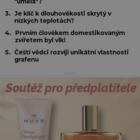
"umělá"?
3.
Je klíč k dlouhověkosti skrytý v
nízkých teplotách?
4.
Prvním člověkem domestikovaným
zvířetem byl vlk!
5.
Čeští vědci rozvíjí unikátní vlastnosti
grafenu
reklama