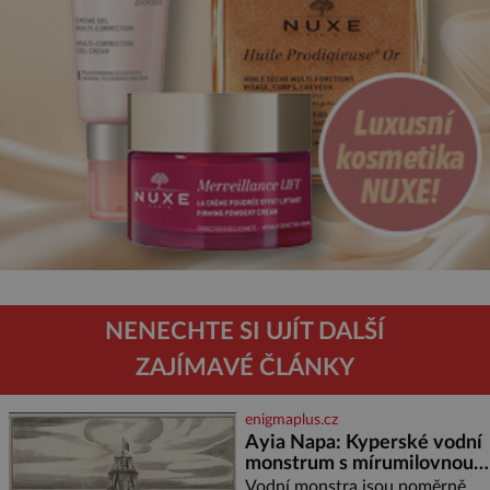
NENECHTE SI UJÍT DALŠÍ
ZAJÍMAVÉ ČLÁNKY
enigmaplus.cz
Ayia Napa: Kyperské vodní
monstrum s mírumilovnou
povahou
Vodní monstra jsou poměrně