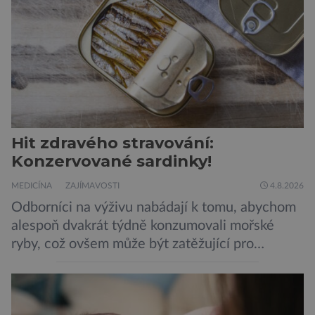
Hit zdravého stravování:
Konzervované sardinky!
MEDICÍNA
ZAJÍMAVOSTI
4.8.2026
Odborníci na výživu nabádají k tomu, abychom
alespoň dvakrát týdně konzumovali mořské
ryby, což ovšem může být zatěžující pro
peněženku. Dobrou zprávou je, že hvězdou
doporučení se nyní staly konzervované
sardinky, které si může dovolit opravdu každý