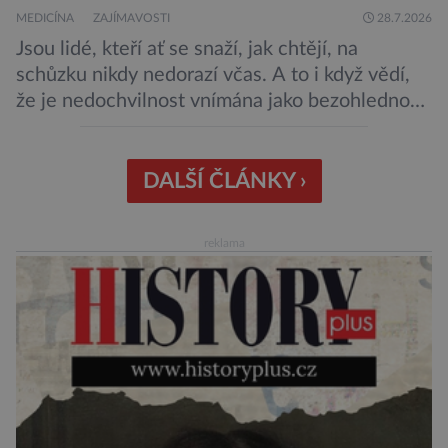
MEDICÍNA
ZAJÍMAVOSTI
28.7.2026
Jsou lidé, kteří ať se snaží, jak chtějí, na
schůzku nikdy nedorazí včas. A to i když vědí,
že je nedochvilnost vnímána jako bezohlednost
či projev nedostatečné úcty k protistraně.
Nejnovější průzkumy ukazují, že za to lidé, kteří
chodí chronicky pozdě, možná úplně nemohou.
DALŠÍ ČLÁNKY ›
Jaké jsou nejčastější příčiny nedochvilnosti? A
dá se s ní bojovat? […]
reklama