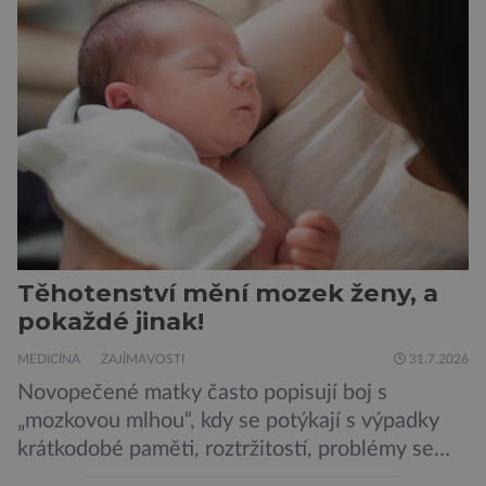
„Místo toho, aby poskytovaly izolované
mononutrienty, jsou rybí konzervy kompletní
potravinou,“ říká nutriční specialista Colin
Robertson a zdůrazňuje […]
Těhotenství mění mozek ženy, a
pokaždé jinak!
MEDICÍNA
ZAJÍMAVOSTI
31.7.2026
Novopečené matky často popisují boj s
„mozkovou mlhou“, kdy se potýkají s výpadky
krátkodobé paměti, roztržitostí, problémy se
vyjádřit či neschopností udržet pozornost. Tyto