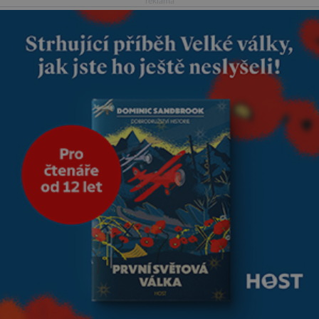
reklama
reaguje na každou etapu života
a specifické potřeby dítěte. Pro
nejmenší je klíčová
jednoduchost, měkkost a
bezpečí, proto by pokoj
miminka měl působit především
klidně a útulně. Předškolní věk
je