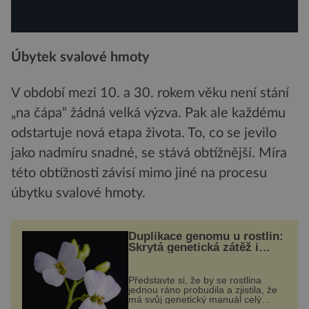
Úbytek svalové hmoty
V období mezi 10. a 30. rokem věku není stání
„na čápa“ žádná velká výzva. Pak ale každému
odstartuje nová etapa života. To, co se jevilo
jako nadmíru snadné, se stává obtížnější. Míra
této obtížnosti závisí mimo jiné na procesu
úbytku svalové hmoty.
Duplikace genomu u rostlin:
Skrytá genetická zátěž i
evoluční výhoda
Představte si, že by se rostlina
jednou ráno probudila a zjistila, že
má svůj genetický manuál celý
dvakrát. Přesně to se občas v