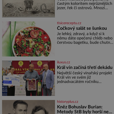
častým koloritem nejrůznějších
jezer, řek či ostrovů. Mnozí
skeptici to přikládají hlavně
snaze dané místo zviditelnit a
přitáhnout k němu pozornost
tisicereceptu.cz
záhadám nakloněných turi
Čočkový salát se šunkou
Je lehký, zdravý, a když si k
němu dáte opečený chléb nebo
čerstvou bagetku, bude chutnat
jedna báseň. Suroviny 250 g
vaší oblíbené čočky 150 g
cherry rajčátek 1 velká červená
cibule 2 lžíce
iluxus.cz
Král vín začíná třetí dekádu
Největší český vinařský projekt
Král vín ve svém již
jednadvacátém ročníku
představil nejlepší domácí vína.
Ta vybírala odborná porota z
celkem 1260 vzorků od 157
vinařů. Král vín, který se – i pře
historyplus.cz
Kněz Bohuslav Burian:
Metody StB byly horší než