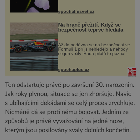
přírodě stane – a podle nového
výzkumu to může být pro druhy
epochalnisvet.cz
vstupenka...
Na hraně přežití. Když se
bezpečnost teprve hledala
Až do nedávna se na bezpečnost ve
Formuli 1 příliš nehledělo a nehody
se jen vršily. Řada pilotů to poznala
na vlastní kůži, často s trvalými
následky nebo bohužel i ztrátou
života. Dnes nepochopiteln...
epochaplus.cz
Ten odstartuje právě po završení 30. narozenin.
Jak roky plynou, situace se jen zhoršuje. Navíc
s ubíhajícími dekádami se celý proces zrychluje.
Nicméně dá se proti němu bojovat. Jedním ze
způsobů je právě vyvažování na jedné noze,
kterým jsou posilovány svaly dolních končetin.