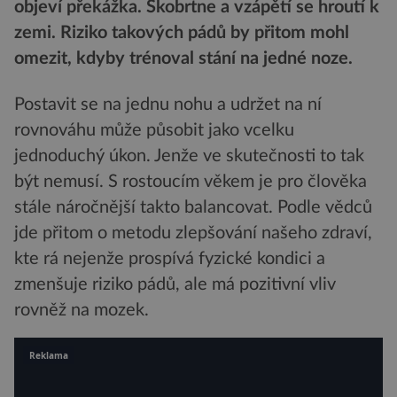
objeví překážka. Škobrtne a vzápětí se hroutí k
zemi. Riziko takových pádů by přitom mohl
omezit, kdyby trénoval stání na jedné noze.
Postavit se na jednu nohu a udržet na ní
rovnováhu může působit jako vcelku
jednoduchý úkon. Jenže ve skutečnosti to tak
být nemusí. S rostoucím věkem je pro člověka
stále náročnější takto balancovat. Podle vědců
jde přitom o metodu zlepšování našeho zdraví,
kte rá nejenže prospívá fyzické kondici a
zmenšuje riziko pádů, ale má pozitivní vliv
rovněž na mozek.
Reklama