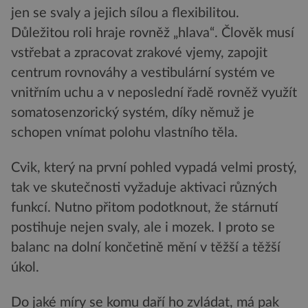
jen se svaly a jejich sílou a flexibilitou.
Důležitou roli hraje rovněž „hlava“. Člověk musí
vstřebat a zpracovat zrakové vjemy, zapojit
centrum rovnováhy a vestibulární systém ve
vnitřním uchu a v neposlední řadě rovněž využít
somatosenzorický systém, díky němuž je
schopen vnímat polohu vlastního těla.
Cvik, který na první pohled vypadá velmi prostý,
tak ve skutečnosti vyžaduje aktivaci různých
funkcí. Nutno přitom podotknout, že stárnutí
postihuje nejen svaly, ale i mozek. I proto se
balanc na dolní končetině mění v těžší a těžší
úkol.
Do jaké míry se komu daří ho zvládat, má pak