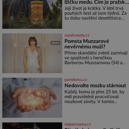
lžičku medu. Čím je pražský
elektráren v Evropě, vydat se na
med ze střech tak ceněný?
horské hřebeny, projet se na
Její život je krátký. V létě trvá
koloběžce a den zakončit
pouhých šest až osm týdnů. Za
poznáváním památek ve
tu dobu navštíví desetitisíce
Velkých Losinách nebo v
květů, nalétá stovky kilometrů a
termálním
vyrobí přibližně devět gramů
medu – zhruba jednu čajovou
nasehvezdy.cz
lžičku. Sama o sobě se může
Pomsta Munzarové
zdát bezvýznamná. Teprve když
nevěrnému muži?
se spojí s dalšími desítkami tisíc
příslušnic svého včelstva,
Přímo skandální zvěsti zaznívají
vznikne jeden z
ve spojitosti s herečkou
nejdokonalejších organismů
Barborou Munzarovou (54) a
hercem Martinem Trnavským
(56). Munzarová měla být totiž
viděna s jakýmsi sympaťákem, s
panidomu.cz
nímž se velmi družně, až d
Nedovolte mozku stárnout
Každý, komu je přes 25 let, by
měl pravidelně procvičovat
mozkové závity. V tomto
období se totiž začíná
zhoršovat paměť. Možná máte
problém vzpomenout si na
jméno kolegy z práce. Nebo
nejsemsama.cz
marně v paměti lovíte název