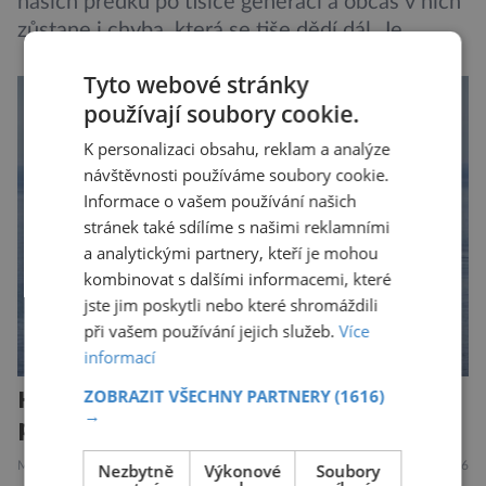
našich předků po tisíce generací a občas v nich
zůstane i chyba, která se tiše dědí dál. Je
nenápadná. Nepůsobí bolest ani únavu. Člověk
Tyto webové stránky
o ní nemusí vědět celý život. Přesto může
používají soubory cookie.
jednou rozhodnout o zdraví jeho dítěte. Právě
to je případ řady dědičných onemocnění,
K personalizaci obsahu, reklam a analýze
například cystické fibrózy, […]
návštěvnosti používáme soubory cookie.
Informace o vašem používání našich
stránek také sdílíme s našimi reklamními
a analytickými partnery, kteří je mohou
kombinovat s dalšími informacemi, které
jste jim poskytli nebo které shromáždili
při vašem používání jejich služeb.
Více
informací
Hantavirus útočí, hrozí nová
ZOBRAZIT VŠECHNY PARTNERY
(1616)
→
pandemie?
MEDICÍNA
ZAJÍMAVOSTI
28.7.2026
Nezbytně
Výkonové
Soubory