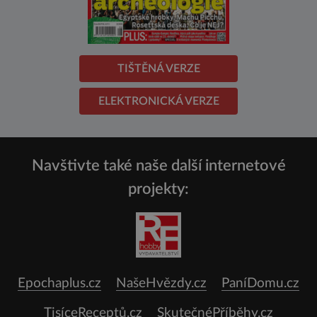
TIŠTĚNÁ VERZE
ELEKTRONICKÁ VERZE
Navštivte také naše další internetové
projekty:
Epochaplus.cz
NašeHvězdy.cz
PaníDomu.cz
TisíceReceptů.cz
SkutečnéPříběhy.cz