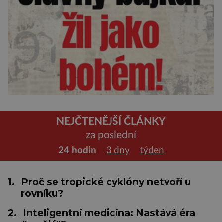
NEJČTENĚJŠÍ ČLÁNKY
za poslední
24 hodin
3 dny
týden
1.
Proč se tropické cyklóny netvoří u
rovníku?
2.
Inteligentní medicína: Nastává éra