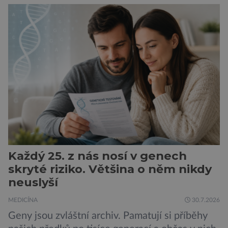
obtíže byly dlouhou dobu připisovány
nedostatku spánku a stresu při péči o
novorozence. Nyní se však ukazuje, že za tím
stojí změny v mozku vyvolané těhotenstvím!
Poporodní mozková mlha, v angličtině […]
Každý 25. z nás nosí v genech
skryté riziko. Většina o něm nikdy
neuslyší
MEDICÍNA
30.7.2026
Geny jsou zvláštní archiv. Pamatují si příběhy