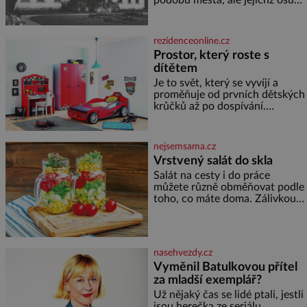
dramaticky přerušila druhá
světová válka. Příběhy rodů
Placzek, Löw-Beer, Fuhrmann,
rezidenceonline.cz
Kohn a Stiassni se stanou
Prostor, který roste s
jednou z hlavních
dítětem
dramaturgických linií festivalu
židovské kultury ŠTETL FEST
Je to svět, který se vyvíjí a
2026. Některé návraty nejsou
proměňuje od prvních dětských
jednoduché. Místa, která si
krůčků až po dospívání.
člověk pamatuje z rodinných
Správně navržený pokoj
vyprávění, už dávno
podporuje bezpečí, kreativitu,
soustředění i odpočinek a
nejsemsama.cz
reaguje na každou etapu života
Vrstvený salát do skla
a specifické potřeby dítěte. Pro
Salát na cesty i do práce
nejmenší je klíčová
můžete různě obměňovat podle
jednoduchost, měkkost a
toho, co máte doma. Zálivkou
bezpečí, proto by pokoj
ho zalijte až těsně před
miminka měl působit především
podáváním, aby zeleninu
klidně a útulně. Předškolní věk
nerozmočila. Na 2 porce
je
potřebujete: ✿ 1/4 ledového
nasehvezdy.cz
nebo jiného salátu (římský salát,
Vyměnil Batulkovou přítel
polníček…) ✿ 1 malá konzerva
za mladší exemplář?
kukuřice ✿ ½ okurky ✿ 2
rajčata Zálivka: ✿ 4 lžíce
Už nějaký čas se lidé ptali, jestli
olivového oleje ✿ 1 lžíci
jsou herečka ze seriálu