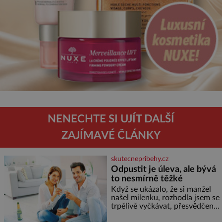
NENECHTE SI UJÍT DALŠÍ
ZAJÍMAVÉ ČLÁNKY
skutecnepribehy.cz
Odpustit je úleva, ale bývá
to nesmírně těžké
Když se ukázalo, že si manžel
našel milenku, rozhodla jsem se
trpělivě vyčkávat, přesvědčena,
že se dříve či později vrátí k