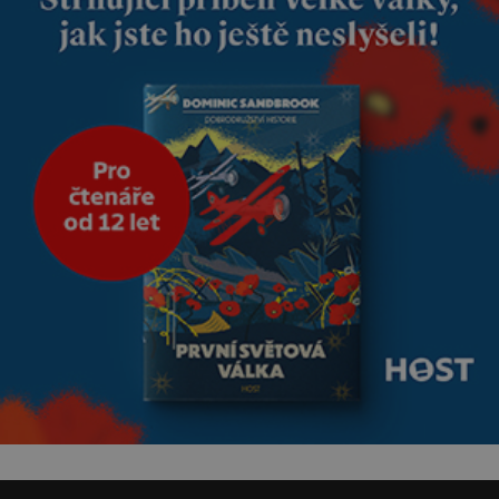
že jsou těla dávných lidí
nesmírně dobře zachovalá,
přičítají odborníci zdejším
klimatickým podmínkám.
Sucho, prosolené písky a
extrémně