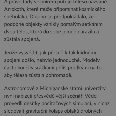
A právě tady vesmírem putuje těleso nazvané
Arrokoth, které může připomínat kosmického
sněhuláka. Dlouho se předpokládalo, že
podobné objekty vznikly pomalým setkáním
dvou těles, která do sebe jemně narazila a
zůstala spojená.
Jenže vysvětlit, jak přesně k tak klidnému
spojení došlo, nebylo jednoduché. Modely
často končily srážkami příliš prudkými na to,
aby tělesa zůstala pohromadě.
Astronomové z Michiganské státní univerzity
nyní nabízejí přesvědčivější
scénář
. Vědci
provedli desítky počítačových simulací, v nichž
sledovali gravitační kolaps oblaků drobných