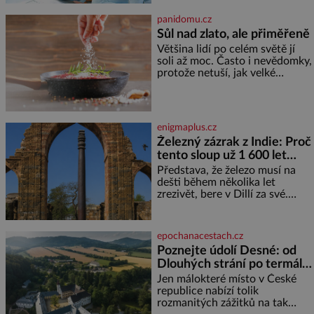
rodině. Možná je to jedna z
nejtěžších věcí na světě. Ale
panidomu.cz
každý, kdo s tím má nějaké
Sůl nad zlato, ale přiměřeně
zkušenosti, se zapřísahá, že
Většina lidí po celém světě jí
pokud odpustíte, znatelně se
soli až moc. Často i nevědomky,
vám uleví. Když se ke mně
protože netuší, jak velké
doneslo, že si manžel pořídil
množství se jí skrývá v
milenku,
průmyslově vyráběných
potravinách, dokonce i těch
sladkých. Sůl je zdravá Ale v
enigmaplus.cz
ani ne třetinovém množství, než
Železný zázrak z Indie: Proč
je pro většinu populace běžné.
tento sloup už 1 600 let
Její základní složky– sodík a
chlór – jsou zásadní pro
nezná rez?
Představa, že železo musí na
správné hospodaření
dešti během několika let
zrezivět, bere v Dillí za své.
Uprostřed komplexu Qutb stojí
více než sedm metrů vysoký
železný sloup, který už přibližně
epochanacestach.cz
1 600 let odolává počasí
Poznejte údolí Desné: od
Dlouhých strání po termální
prameny
Jen málokteré místo v České
republice nabízí tolik
rozmanitých zážitků na tak