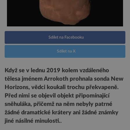
Sdílet na Facebooku
Sdílet na X
Když se v lednu 2019 kolem vzdáleného
tělesa jménem Arrokoth prohnala sonda New
Horizons, vědci koukali trochu překvapeně.
Před nimi se objevil objekt připomínající
sněhuláka, přičemž na něm nebyly patrné
žádné dramatické krátery ani žádné známky
jiné násilné minulosti.
.