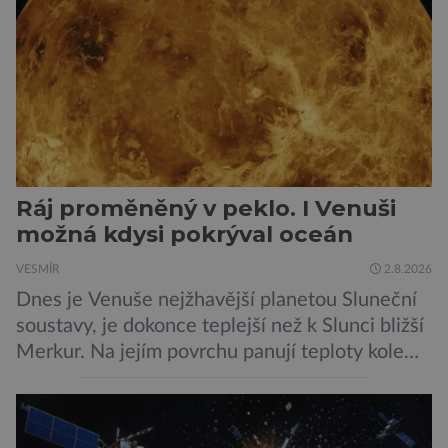
Ráj proměněný v peklo. I Venuši
možná kdysi pokrýval oceán
VESMÍR
2.8.2026
Dnes je Venuše nejžhavější planetou Sluneční
soustavy, je dokonce teplejší než k Slunci bližší
Merkur. Na jejím povrchu panují teploty kolem
464 °C, atmosféra je více než devadesátkrát
hustší než na Zemi a aby toho nebylo málo, z
oblaků se snáší kapky kyseliny sírové. Zkrátka,