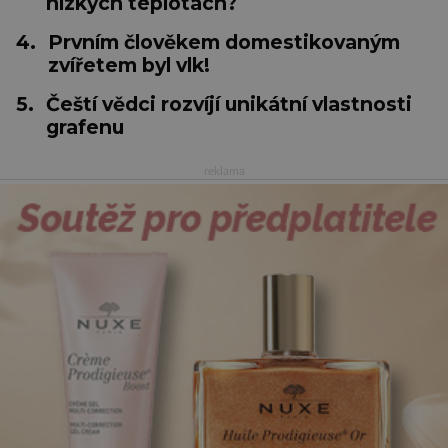
nízkých teplotách?
4.
Prvním člověkem domestikovaným
zvířetem byl vlk!
5.
Čeští vědci rozvíjí unikátní vlastnosti
grafenu
reklama