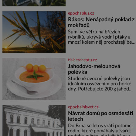
malém území jako údolí řeky
Desné v srdci Jeseníků. Během
jediného dne můžete
epochaplus.cz
nahlédnout do útrob jedné z
Rákos: Nenápadný poklad z
nejvýznamnějších vodních
mokřadů
elektráren v Evropě, vydat se na
horské hřebeny, projet se na
Šumí ve větru na březích
koloběžce a den zakončit
rybníků, ukrývá vodní ptáky a
poznáváním památek ve
mnozí kolem něj procházejí bez
Velkých Losinách nebo v
povšimnutí. Přesto právě rákos
termálním
pomáhal stavět domy, vyrábět
lodě, zapisovat první texty a
tisicereceptu.cz
inspiroval řadu pověstí. Tato
Jahodovo-melounová
skromná, ale užitečná rostlina
polévka
provází člověka už tisíce let.
Většina lidí vnímá rákos jen jako
Studené ovocné polévky jsou
obyčejnou kulisu letního
ideálním osvěžením pro horké
koupání. Stačí se však podívat
dny. Potřebujete 200 g jahod
600 g žlutého melounu 100 ml
sladkého dezertního vína 50 g
cukru krystal 1 lžíci medu 200 g
epochalnisvet.cz
zakysané sm
Návrat domů po osmdesáti
letech
Do Brna se letos vrátí potomci
rodin, které pomáhaly utvářet
podobu města, ale jejichž osudy