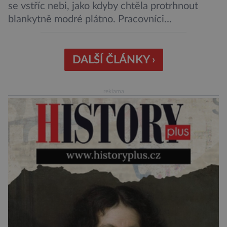
se vstříc nebi, jako kdyby chtěla protrhnout
blankytně modré plátno. Pracovníci
kosmodromu spolu s dalšími odborníky
sledujícími start pomalu ani nedýchají. Vyjde
všechno podle plánu, nebo se něco pokazí?
DALŠÍ ČLÁNKY ›
Ariane 6 – tak se nazývá systém nosných raket
Evropské kosmické agentury (ESA), který má
reklama
sloužit pro účely nejrůznějších vesmírných misí,
[…]