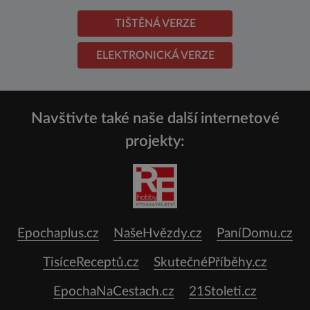
TIŠTĚNÁ VERZE
ELEKTRONICKÁ VERZE
Navštivte také naše další internetové
projekty:
Epochaplus.cz
NašeHvězdy.cz
PaníDomu.cz
TisíceReceptů.cz
SkutečnéPříběhy.cz
EpochaNaCestach.cz
21Stoleti.cz