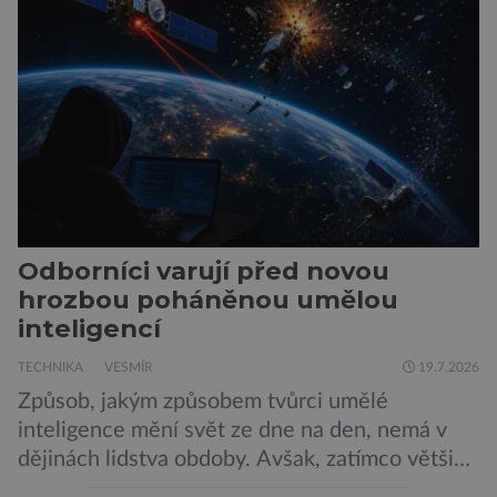
není to prostředí, ve kterém by příčetný člověk
chtěl strávit […]
Odborníci varují před novou
hrozbou poháněnou umělou
inteligencí
TECHNIKA
VESMÍR
19.7.2026
Způsob, jakým způsobem tvůrci umělé
inteligence mění svět ze dne na den, nemá v
dějinách lidstva obdoby. Avšak, zatímco většina
pozornosti se soustředí na chatboty,