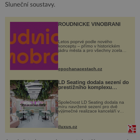
Sluneční soustavy.
ROUDNICKÉ VINOBRANÍ
Letos poprvé podle nového
konceptu – přímo v historickém
jádru města a pro všechny zcela
zdarma. Hlavní program se
odehraje na Karlově a Husově
náměstí. Návštěvníci se mohou těšit
na víno, burčák, pes...
epochanacestach.cz
LD Seating dodala sezení do
prestižního komplexu
MediaCityUK v Salfordu
Společnost LD Seating dodala na
míru navržené sezení pro dvě
výjimečné realizace kanceláří v
areálu MediaCityUK v anglickém
Salfordu – konkrétně do budov Blue
Tower a Orange Tower. Komplex
iluxus.cz
budov Media...