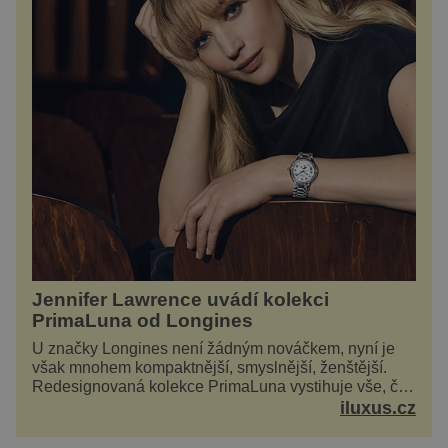
Jennifer Lawrence uvádí kolekci
PrimaLuna od Longines
U značky Longines není žádným nováčkem, nyní je
však mnohem kompaktnější, smyslnější, ženštější.
Redesignovaná kolekce PrimaLuna vystihuje vše, čím
je značka Longines dnes a čím byla i před sto
iluxus.cz
dvacet...