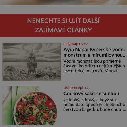
NENECHTE SI UJÍT DALŠÍ
ZAJÍMAVÉ ČLÁNKY
enigmaplus.cz
Ayia Napa: Kyperské vodní
monstrum s mírumilovnou
povahou
Vodní monstra jsou poměrně
častým koloritem nejrůznějších
jezer, řek či ostrovů. Mnozí
skeptici to přikládají hlavně
snaze dané místo zviditelnit a
přitáhnout k němu pozornost
tisicereceptu.cz
záhadám nakloněných turi
Čočkový salát se šunkou
Je lehký, zdravý, a když si k
němu dáte opečený chléb nebo
čerstvou bagetku, bude chutnat
jedna báseň. Suroviny 250 g
vaší oblíbené čočky 150 g
cherry rajčátek 1 velká červená