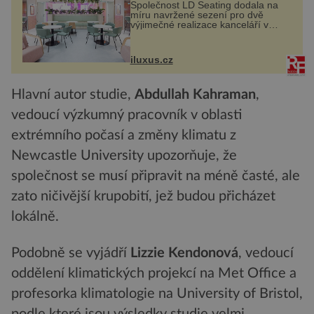
Společnost LD Seating dodala na
míru navržené sezení pro dvě
výjimečné realizace kanceláří v
areálu MediaCityUK v anglickém
Salfordu – konkrétně do budov Blue
Tower a Orange Tower. Komplex
iluxus.cz
budov Media...
Hlavní autor studie,
Abdullah Kahraman
,
vedoucí výzkumný pracovník v oblasti
extrémního počasí a změny klimatu z
Newcastle University upozorňuje, že
společnost se musí připravit na méně časté, ale
zato ničivější krupobití, jež budou přicházet
lokálně.
Podobně se vyjádří
Lizzie Kendonová
, vedoucí
oddělení klimatických projekcí na Met Office a
profesorka klimatologie na University of Bristol,
podle které jsou výsledky studie velmi