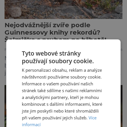
Nejodvážnější zvíře podle
Guinnessovy knihy rekordů?
Šelmička s pruhem na hřbetě!
PŘÍRODA
5.8.2026
Tyto webové stránky
Medojed kapský je lasicovitá šelma, kterou
používají soubory cookie.
bychom velikostí mohli přirovnat k českému
K personalizaci obsahu, reklam a analýze
jezevci. Je extrémně nebojácná, ostatně bývá
návštěvnosti používáme soubory cookie.
označována za nejodvážnější zvíře vůbec. V
Informace o vašem používání našich
této souvislosti je dokonce zapsána do
stránek také sdílíme s našimi reklamními
Guinnessovy knihy rekordů. Navzdory svému
a analytickými partnery, kteří je mohou
názvu nežije pouze v jižní Africe, ale domovem
kombinovat s dalšími informacemi, které
je mu valná část černého kontinentu a
jste jim poskytli nebo které shromáždili
vyskytuje se rovněž v oblastech […]
při vašem používání jejich služeb.
Více
informací