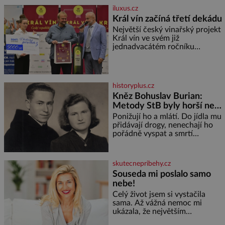
cibule 2 lžíce
iluxus.cz
Král vín začíná třetí dekádu
Největší český vinařský projekt
Král vín ve svém již
jednadvacátém ročníku
představil nejlepší domácí vína.
Ta vybírala odborná porota z
celkem 1260 vzorků od 157
vinařů. Král vín, který se – i pře
historyplus.cz
Kněz Bohuslav Burian:
Metody StB byly horší než
gestapácké trýznění
Ponižují ho a mlátí. Do jídla mu
přidávají drogy, nenechají ho
pořádně vyspat a smrtí
vyhrožují i jeho nejbližším.
Burian kruté týrání nevydrží a
estébákům podepíše všechno,
skutecnepribehy.cz
co po něm chtějí. Svým
Souseda mi poslalo samo
podpisem jim potvrdí také to, že
nebe!
na něj během výslechů nikdo
nevyvíjel fyzický ani psychický
Celý život jsem si vystačila
nátlak. Syn brněnského řezníka
sama. Až vážná nemoc mi
chce být knězem a
ukázala, že největším
bohatstvím nejsou peníze ani