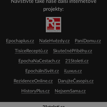
Navštivte také naše další internetové
projekty:
Epochaplus.cz
NašeHvězdy.cz
PaníDomu.cz
TisíceReceptů.cz
SkutečnéPříběhy.cz
EpochaNaCestach.cz
21Stoleti.cz
EpochálníSvět.cz
iLuxus.cz
RezidenceOnline.cz
DarujteČasopis.cz
HistoryPlus.cz
NejsemSama.cz