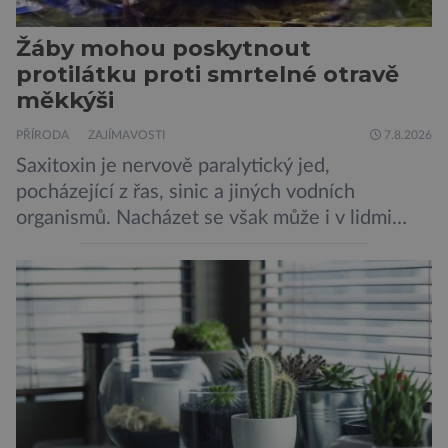
Žáby mohou poskytnout
protilátku proti smrtelné otravě
měkkýši
PŘÍRODA
ZAJÍMAVOSTI
7.8.2026
Saxitoxin je nervově paralytický jed,
pocházející z řas, sinic a jiných vodních
organismů. Nacházet se však může i v lidmi
konzumovaných mlžích, jako jsou ústřice nebo
slávky. K příznakům otravy patří paralýza
dýchacích cest, dojít však může až k udušení.
Dosud proti tomuto jedu neexistovala
protilátka, nyní ji zřejmě vědci objevili, ovšem
její zdroj je […]