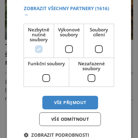
ZOBRAZIT VŠECHNY PARTNERY
(1616)
→
Nezbytně
Výkonové
Soubory
nutné
soubory
cílení
soubory
Tesáky či kleště pavouků nebo
štírů: Chelicery jsou staré přes 500
milionů let!
Funkční soubory
Nezařazené
soubory
HISTORIE
PŘÍRODA
5.8.2026
Prostředí pod mořskou hladinou tehdy doslova
bujelo životem. Ve vodách se proháněli
nejroztodivnější živočichové – trilobiti, medúzy
VŠE PŘIJMOUT
či hlavonožci. V dávném kambriu žil také
prazvláštní stonožce podobný tvor, který měl
VŠE ODMÍTNOUT
zárodky zbraní typických pro dnešní pavouky.
DALŠÍ ČLÁNKY ›
Pavouci, štíři či klíšťata jsou členovci patřící do
ZOBRAZIT PODROBNOSTI