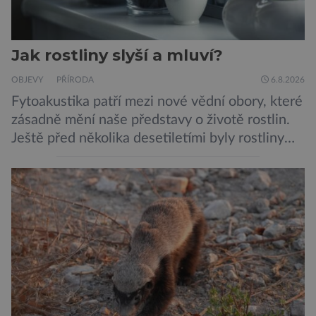
Jak rostliny slyší a mluví?
OBJEVY
PŘÍRODA
6.8.2026
Fytoakustika patří mezi nové vědní obory, které
zásadně mění naše představy o životě rostlin.
Ještě před několika desetiletími byly rostliny
považovány za tiché a pasivní organismy, které
pouze reagují na změny prostředí. Moderní
výzkum však ukazuje, že skutečnost je mnohem
zajímavější. Rostliny totiž dokážou své okolí
vnímat prostřednictvím mechanických podnětů
a samy také vydávají zvuky […]