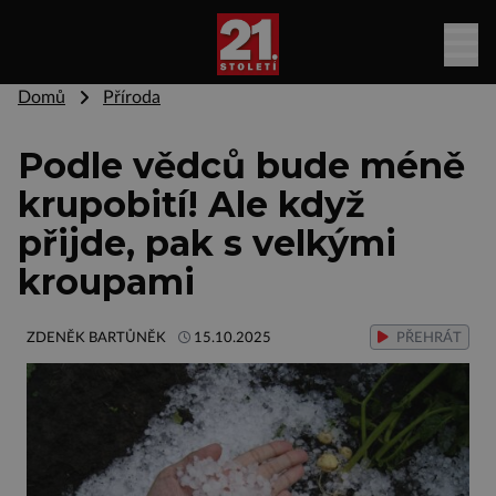
Domů
Příroda
Podle vědců bude méně
krupobití! Ale když
přijde, pak s velkými
kroupami
ZDENĚK BARTŮNĚK
15.10.2025
PŘEHRÁT