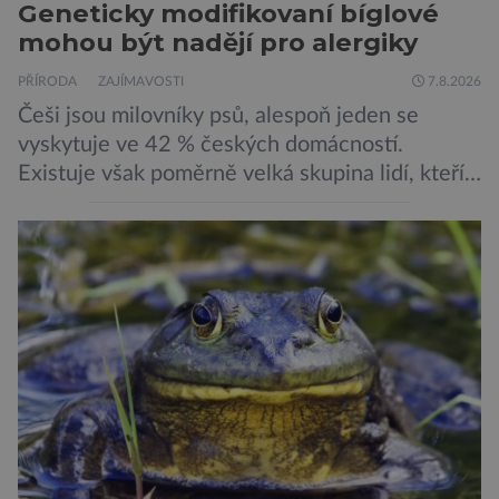
Geneticky modifikovaní bíglové
mohou být nadějí pro alergiky
PŘÍRODA
ZAJÍMAVOSTI
7.8.2026
Češi jsou milovníky psů, alespoň jeden se
vyskytuje ve 42 % českých domácností.
Existuje však poměrně velká skupina lidí, kteří
by si psa rádi pořídili, ale nemohou, protože
jsou alergičtí. Jejich imunitní systém
přecitlivěle reaguje na proteiny obsažené v
psích slinách, potu, moči a šupinkách kůže,
zachycených v srsti. Vědci nyní geneticky
upravili psy, aby […]