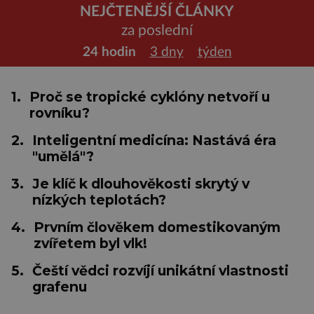
NEJČTENĚJŠÍ ČLÁNKY
za poslední
24 hodin
3 dny
týden
1.
Proč se tropické cyklóny netvoří u
rovníku?
2.
Inteligentní medicína: Nastává éra
"umělá"?
3.
Je klíč k dlouhověkosti skrytý v
nízkých teplotách?
4.
Prvním člověkem domestikovaným
zvířetem byl vlk!
5.
Čeští vědci rozvíjí unikátní vlastnosti
grafenu