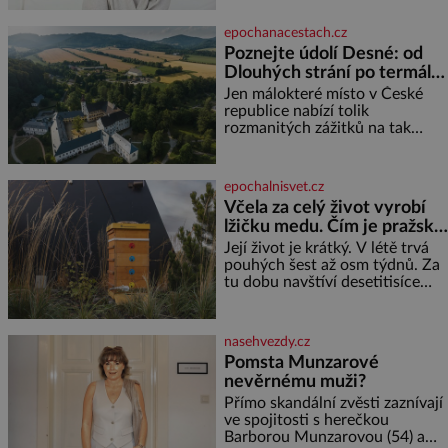
vlastní byt, ale člověk, který je
ochotný podat pomocnou ruku.
epochanacestach.cz
Vždycky jsem byla spíš
Poznejte údolí Desné: od
samotářka. Nepotřebovala jsem
Dlouhých strání po termální
kolem sebe partu kamarádek
prameny
ani partnera. Stačily mi knihy,
Jen málokteré místo v České
práce a hlavně klid. Hned po
republice nabízí tolik
studiích jsem odešla z rodného
rozmanitých zážitků na tak
města,
malém území jako údolí řeky
Desné v srdci Jeseníků. Během
jediného dne můžete
epochalnisvet.cz
nahlédnout do útrob jedné z
Včela za celý život vyrobí
nejvýznamnějších vodních
lžičku medu. Čím je pražský
elektráren v Evropě, vydat se na
med ze střech tak ceněný?
horské hřebeny, projet se na
Její život je krátký. V létě trvá
koloběžce a den zakončit
pouhých šest až osm týdnů. Za
poznáváním památek ve
tu dobu navštíví desetitisíce
Velkých Losinách nebo v
květů, nalétá stovky kilometrů a
termálním
vyrobí přibližně devět gramů
medu – zhruba jednu čajovou
nasehvezdy.cz
lžičku. Sama o sobě se může
Pomsta Munzarové
zdát bezvýznamná. Teprve když
nevěrnému muži?
se spojí s dalšími desítkami tisíc
příslušnic svého včelstva,
Přímo skandální zvěsti zaznívají
vznikne jeden z
ve spojitosti s herečkou
nejdokonalejších organismů
Barborou Munzarovou (54) a