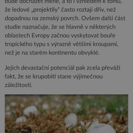
bude docházet méně, a to i vzhledem k tomu,
že ledové „projektily“ často roztají dřív, než
dopadnou na zemský povrch. Ovšem další část
studie naznačuje, že se hlavně v některých
oblastech Evropy začnou vyskytovat bouře
tropického typu s výrazně většími kroupami,
než je na starém kontinentu obvyklé.
Jejich devastační potenciál pak zcela převáží
fakt, že se krupobití stane výjimečnou
záležitostí.