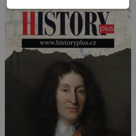
skupiny klepítkatců. Vyznačují se takzvanými
reklama
chelicerami, které u nich představují právě […]