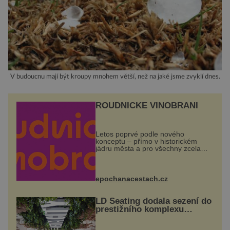
V budoucnu mají být kroupy mnohem větší, než na jaké jsme zvyklí dnes.
ROUDNICKÉ VINOBRANÍ
Letos poprvé podle nového
konceptu – přímo v historickém
jádru města a pro všechny zcela
zdarma. Hlavní program se
odehraje na Karlově a Husově
náměstí. Návštěvníci se mohou těšit
na víno, burčák, pes...
epochanacestach.cz
LD Seating dodala sezení do
prestižního komplexu
MediaCityUK v Salfordu