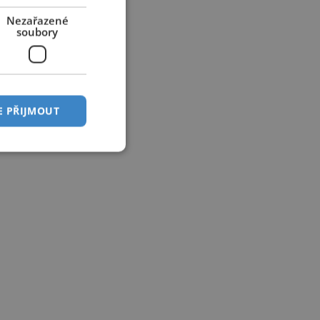
Nezařazené
soubory
E PŘIJMOUT