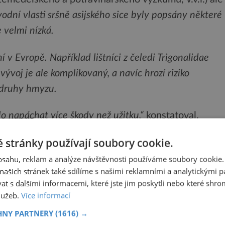
vodní vlasti sršně asijského sice byly popsány některé
e velmi nízká.
v Evropě. Například lištníci z čeledi Trigonalidae
 vývoj je ale komplikovaný, a navíc hrozí riziko
 druhy hmyzu.
o napáchat více škody než užitku,“
konstatoval.
 stránky používají soubory cookie.
obsahu, reklam a analýze návštěvnosti používáme soubory cookie.
ale zatím spíše sporadicky. Ve Francii byla v těle
ašich stránek také sdílíme s našimi reklamními a analytickými par
 s dalšími informacemi, které jste jim poskytli nebo které shro
ho hmyzu – očnatky
Conops vesicularis
. Ta hostitelku
služeb.
Více informací
 úhynu královny a následnému zániku celého
HNY PARTNERY
(1616) →