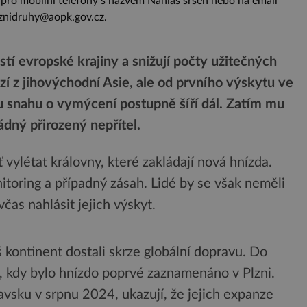
i pro mobilní telefony s názvem Nahlaš sršeň nebo na email
znidruhy@aopk.gov.cz.
ástí evropské krajiny a snižují počty užitečných
zí z jihovýchodní Asie, ale od prvního výskytu ve
u snahu o vymýcení postupně šíří dál. Zatím mu
ádný přirozený nepřítel.
 vylétat královny, které zakládají nová hnízda.
itoring a případný zásah. Lidé by se však neměli
čas nahlásit jejich výskyt.
š kontinent dostali skrze globální dopravu. Do
3, kdy bylo hnízdo poprvé zaznamenáno v Plzni.
avsku v srpnu 2024, ukazují, že jejich expanze