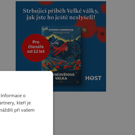
 Informace o
tnery, kteří je
máždili při vašem