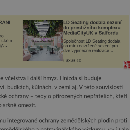
RANÍ
LD Seating dodala sezení
do prestižního komplexu
MediaCityUK v Salfordu
ho
orickém
Společnost LD Seating dodala
ny
na míru navržené sezení pro
ogram
dvě výjimečné realizace
kanceláří v areálu MediaCityUK
vníci
v anglickém Salfordu –
iluxus.cz
burčák,
konkrétně do budov Blue Tower
a Orange Tower. Komplex
budov Media...
e včelstva i další hmyz. Hnízda si buduje
, budkách, kůlnách, v zemi aj. V této souvislosti
ké ochrany – tedy o přirozených nepřátelích, kteří
o sršně omezit.
ýmu integrované ochrany zemědělských plodin proti
mědělského a potravinářského výzkumu, v.v.i.) ale