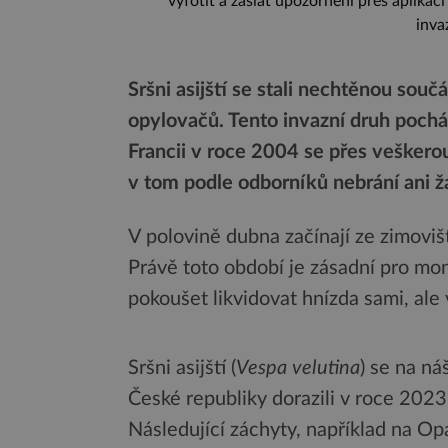
vyfotit a zaslat upozornění přes aplikac
inva
Sršni asijští se stali nechtěnou souč
opylovačů. Tento invazní druh pochá
Francii v roce 2004 se přes veškero
v tom podle odborníků nebrání ani ž
V polovině dubna začínají ze zimovišť
Právě toto období je zásadní pro mon
pokoušet likvidovat hnízda sami, ale v
Sršni asijští (
Vespa velutina
) se na ná
České republiky dorazili v roce 202
Následující záchyty, například na Op