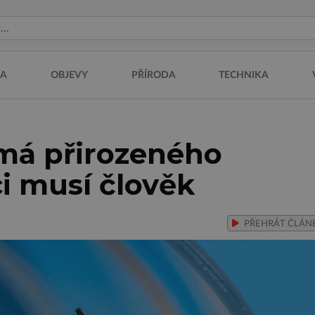
NA
OBJEVY
PŘÍRODA
TECHNIKA
emá přirozeného
i musí člověk
PŘEHRÁT
ČLÁN