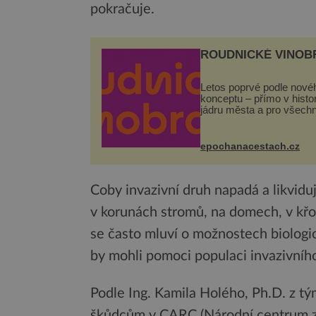
pokračuje.
ROUDNICKÉ VINOB
Letos poprvé podle nové
konceptu – přímo v hist
jádru města a pro všech
zcela zdarma. Hlavní pr
se odehraje na Karlově a
Husově náměstí. Návště
epochanacestach.cz
se mohou těšit na víno, 
pes...
Coby invazivní druh napadá a likviduj
v korunách stromů, na domech, v křoví
se často mluví o možnostech biologic
by mohli pomoci populaci invazivníh
Podle Ing. Kamila Holého, Ph.D. z t
škůdcům v CARC (Národní centrum ze