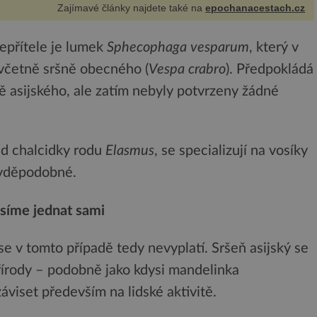
Zajímavé články najdete také na
epochanacestach.cz
epřítele je lumek
Sphecophaga vesparum
, který v
 včetně sršně obecného (
Vespa crabro
). Předpokládá
ně asijského, ale zatím nebyly potvrzeny žádné
lad chalcidky rodu
Elasmus
, se specializují na vosíky
ravděpodobné.
usíme jednat sami
se v tomto případě tedy nevyplatí. Sršeň asijský se
řírody – podobně jako kdysi mandelinka
viset především na lidské aktivitě.