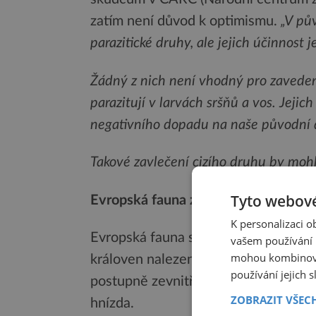
zatím není důvod k optimismu.
„V pů
parazitické druhy, ale jejich účinnost j
Žádný z nich není vhodný pro zavedení 
parazitují v larvách sršňů a vos. Jejich
negativního dopadu na naše původní
Takové zavlečení cizího druhu by mohl
Tyto webové
Evropská fauna zatím jen pozoruje
K personalizaci 
Evropská fauna sice začíná reagovat, 
vašem používání n
mohou kombinovat
královen nalezena larva dvoukřídlé
používání jejich 
postupně zevnitř zahubí, což vede k
ZOBRAZIT VŠEC
hnízda.