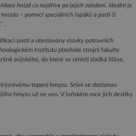
idace hnízd co nejdříve po jejich založení. Ideální je
 hnízda – pomocí speciálních lapáků a pastí či
.“
.
fikací pastí a otestovány stovky potravních
hnologickém Institutu plzeňské strojní fakulty
sršně asijského, do které se umístí sladká šťáva,
 trýznivému topení hmyzu. Sršni se dostanou
ějšího hmyzu už ne ven. V loňském roce jich desítky