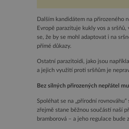
Dalším kandidátem na přirozeného n
Evropě parazituje kukly vos a sršňů,
se, že by se mohl adaptovat i na srš
přímé důkazy.
Ostatní parazitoidi, jako jsou napřík
a jejich využití proti sršňům je nep
Bez silných přirozených nepřátel m
Spoléhat se na „přírodní rovnováhu“ 
zřejmě stane běžnou součástí naší p
bramborová – a jeho regulace bude zá