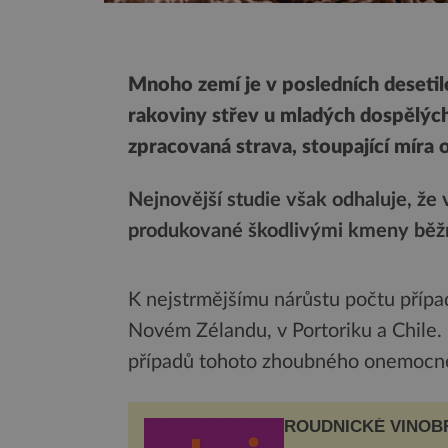
Mnoho zemí je v posledních deseti
rakoviny střev u mladých dospělých
zpracovaná strava, stoupající míra
Nejnovější studie však odhaluje, že 
produkované škodlivými kmeny běžné
K nejstrmějšímu nárůstu počtu případ
Novém Zélandu, v Portoriku a Chile. 
případů tohoto zhoubného onemocně
ROUDNICKÉ VINOB