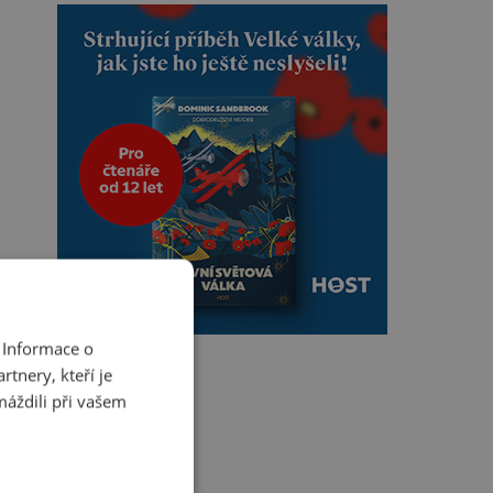
 Informace o
tnery, kteří je
máždili při vašem