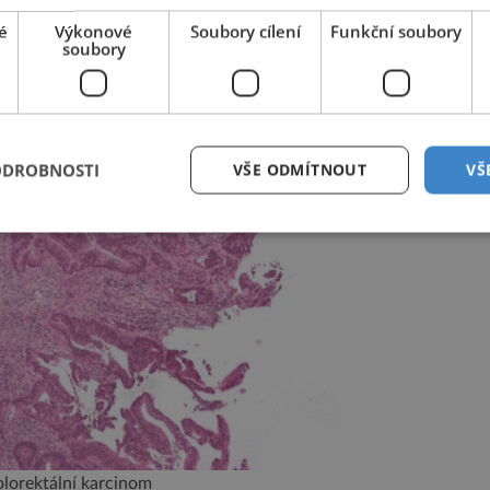
é
Výkonové
Soubory cílení
Funkční soubory
soubory
ODROBNOSTI
VŠE ODMÍTNOUT
VŠ
lorektální karcinom