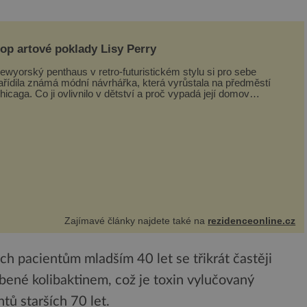
op artové poklady Lisy Perry
ewyorský penthaus v retro-futuristickém stylu si pro sebe
ařídila známá módní návrhářka, která vyrůstala na předměstí
hicaga. Co ji ovlivnilo v dětství a proč vypadá její domov
rávě takto? Interié...
Zajímavé články najdete také na
rezidenceonline.cz
ých pacientům mladším 40 let se třikrát častěji
ené kolibaktinem, což je toxin vylučovaný
tů starších 70 let.