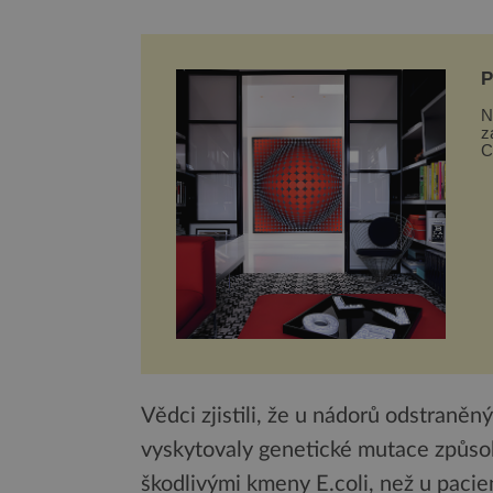
P
N
z
C
p
Vědci zjistili, že u nádorů odstraněn
vyskytovaly genetické mutace způsob
škodlivými kmeny E.coli, než u pacien