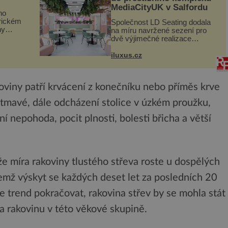
MediaCityUK v Salfordu
ho
orickém
Společnost LD Seating dodala
ny
na míru navržené sezení pro
ogram
dvě výjimečné realizace
kanceláří v areálu MediaCityUK
vníci
v anglickém Salfordu –
iluxus.cz
burčák,
konkrétně do budov Blue Tower
a Orange Tower. Komplex
budov Media...
oviny patří krvácení z konečníku nebo příměs krve
ak tmavé, dále odcházení stolice v úzkém proužku,
ní nepohoda, pocit plnosti, bolesti břicha a větší
že míra rakoviny tlustého střeva roste u dospělých
emž výskyt se každých deset let za posledních 20
 trend pokračovat, rakovina střev by se mohla stát
a rakovinu v této věkové skupině.