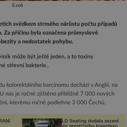
E.coli
letích svědkem strmého nárůstu počtu případů
. Za příčinu byla označena průmyslově
 obezity a nedostatek pohybu.
viník může být ještě jeden, a to toxiny
 střevní bakterie.
.
u kolorektálního karcinomu dochází v Anglii, na
U nás je ročně zjištěno přibližně 7 000 nových
ní, kterému ročně podlehne 3 000 Čechů.
RANÍ
LD Seating dodala sezení
do prestižního komplexu