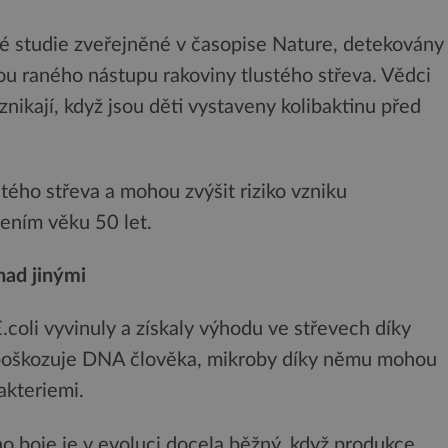
né studie zveřejněné v časopise Nature, detekovány
rou raného nástupu rakoviny tlustého střeva. Vědci
znikají, když jsou děti vystaveny kolibaktinu před
ého střeva a mohou zvýšit riziko vzniku
ením věku 50 let.
nad jinými
coli vyvinuly a získaly výhodu ve střevech díky
n poškozuje DNA člověka, mikroby díky němu mohou
akteriemi.
o boje je v evoluci docela běžný, když produkce