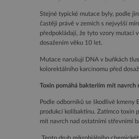
Stejné typické mutace byly, podle ji
častěji právě v zemích s nejvyšší mí
předpokládají, že tyto vzory mutací v
dosažením věku 10 let.
Mutace narušují DNA v buňkách tlust
kolorektálního karcinomu před dosaž
Toxin pomáhá bakteriím mít navrch 
Podle odborníků se škodlivé kmeny E.
produkcí kolibaktinu. Zatímco toxi
mít navrch nad ostatními střevními b
„Tento druh mikrobiálního chemickéh