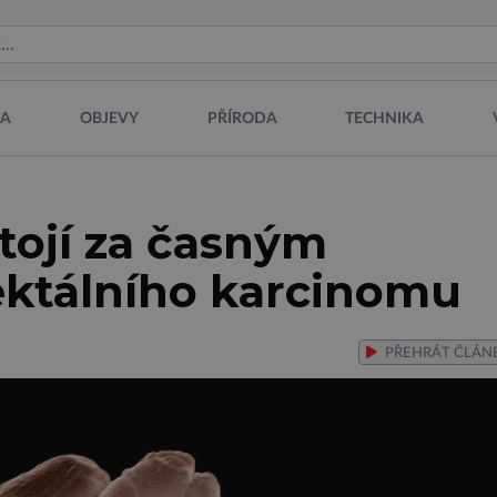
NA
OBJEVY
PŘÍRODA
TECHNIKA
 stojí za časným
ktálního karcinomu
PŘEHRÁT
ČLÁN