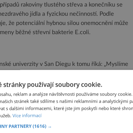
 případů rakoviny tlustého střeva a konečníku se
nezdravého jídla a fyzickou nečinností. Podle
zuje, že potenciální hybnou silou onemocnění může
kmeny běžné střevní bakterie E.coli.
nské univerzity v San Diegu k tomu říká: „Myslíme
erá následně zvyšuje riziko rozvoje kolorektálního
rozumět trendu analyzoval mezinárodní tým pod
 stránky používají soubory cookie.
verzity v San Diegu DNA z 981 kolorektálních
obsahu, reklam a analýze návštěvnosti používáme soubory cookie.
 Ameriky, Jižní Ameriky, Asie a Evropy.
ašich stránek také sdílíme s našimi reklamními a analytickými par
 s dalšími informacemi, které jste jim poskytli nebo které shro
služeb.
Více informací
starších pacientů, 132 od mladších, u kterých šlo o
ástupem.
HNY PARTNERY
(1616) →