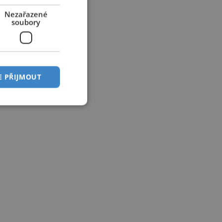
Nezařazené
soubory
E PŘIJMOUT