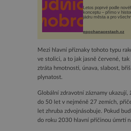
Letos poprvé podle nové
konceptu – přímo v hist
jádru města a pro všech
zcela zdarma. Hlavní pr
se odehraje na Karlově a
Husově náměstí. Návště
epochanacestach.cz
se mohou těšit na víno, 
pes...
Mezi hlavní příznaky tohoto typu rak
ve stolici, a to jak jasně červené, t
ztráta hmotnosti, únava, slabost, břiš
plynatost.
Globální zdravotní záznamy ukazují, 
do 50 let v nejméně 27 zemích, přič
let zhruba zdvojnásobuje. Pokud bude
do roku 2030 hlavní příčinou úmrtí n