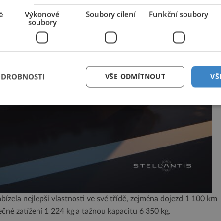
é
Výkonové
Soubory cílení
Funkční soubory
soubory
ODROBNOSTI
VŠE ODMÍTNOUT
VŠ
ízela nejlepší vlastnosti ve své třídě, zejména dojezd 1 100 km
čné zatížení 1 224 kg a tažnou kapacitu 6 350 kg.