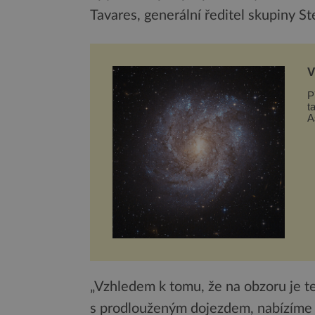
Tavares, generální ředitel skupiny Ste
V
t
P
t
A
g
„Vzhledem k tomu, že na obzoru je 
s prodlouženým dojezdem, nabízíme z