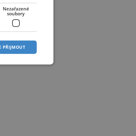
Nezařazené
soubory
E PŘIJMOUT