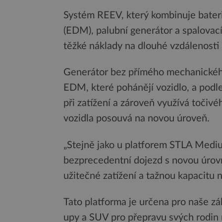
Systém REEV, který kombinuje bateri
(EDM), palubní generátor a spalovac
těžké náklady na dlouhé vzdálenosti 
Generátor bez přímého mechanického
EDM, které pohánějí vozidlo, a podle 
při zatížení a zároveň využívá toči
vozidla posouvá na novou úroveň.
„Stejně jako u platforem STLA Med
bezprecedentní dojezd s novou úrovn
užitečné zatížení a tažnou kapacitu n
Tato platforma je určena pro naše zák
upy a SUV pro přepravu svých rodin n