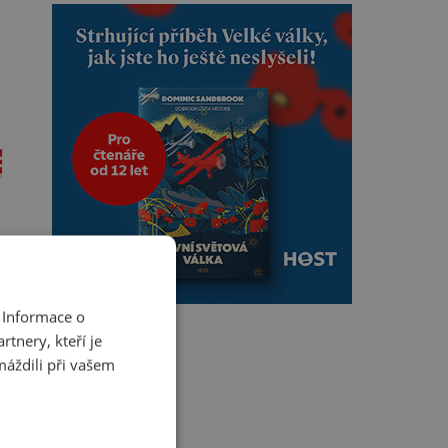
 Informace o
tnery, kteří je
máždili při vašem