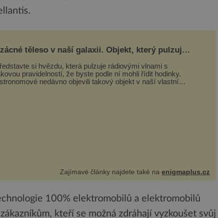
llantis.
zácné těleso v naší galaxii. Objekt, který pulzuje
ak jasně, že mění astronomii
ředstavte si hvězdu, která pulzuje rádiovými vlnami s
akovou pravidelností, že byste podle ní mohli řídit hodinky.
stronomové nedávno objevili takový objekt v naší vlastní
alaxii, ale jeho chování...
Zajímavé články najdete také na
enigmaplus.cz
technologie 100% elektromobilů a elektromobilů
ákazníkům, kteří se možná zdráhají vyzkoušet svůj