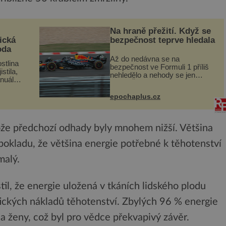
Na hraně přežití. Když se
ická
bezpečnost teprve hledala
oda
Až do nedávna se na
stlina
bezpečnost ve Formuli 1 příliš
stila,
nehledělo a nehody se jen
nuál
vršily. Řada pilotů to poznala na
se
vlastní kůži, často s trvalými
a podle
epochaplus.cz
následky nebo bohužel i ztrátou
e být
života. Dnes nepochopiteln...
tože předchozí odhady byly mnohem nižší. Většina
pokladu, že většina energie potřebné k těhotenství
malý.
il, že energie uložená v tkáních lidského plodu
tických nákladů těhotenství. Zbylých 96 % energie
a ženy, což byl pro vědce překvapivý závěr.