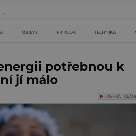
NA
OBJEVY
PŘÍRODA
TECHNIKA
 energii potřebnou k
ní jí málo
PŘEHRÁT
ČLÁN