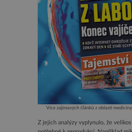
Více zajímavých článků z oblasti medicíny
Z jejich analýzy vyplynulo, že veliko
potřebné k reprodukci. Například mikr