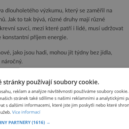
a dlouholetého výzkumu, který se zaměřil na
ů. Jak to tak bývá, různé druhy mají různé
revní savci, mezi které patří i lidé, musí udržovat
e konstantní příjem energie.
vé, jako jsou hadi, mohou jít týdny bez jídla,
 náročný.
 energetických nákladů na reprodukci u desítek
 stránky používají soubory cookie.
 pochopitelně ukázal, že samice nejenže musí živit
obsahu, reklam a analýze návštěvnosti používáme soubory cookie.
odatečnou energii svým potomkům.
ašich stránek také sdílíme s našimi reklamními a analytickými par
 s dalšími informacemi, které jste jim poskytli nebo které shro
 reprodukcí, zjistil, že pro mnoho druhů neexistují
služeb.
Více informací
u zaplnit.
HNY PARTNERY
(1616) →