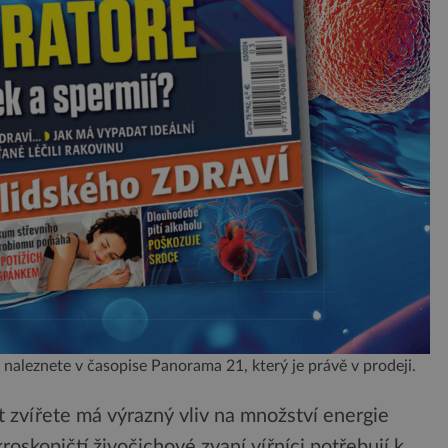
 naleznete v časopise Panorama 21, který je právě v prodeji.
st zvířete má výrazný vliv na množství energie
oskopičtí živočichové zvaní vířníci potřebují k