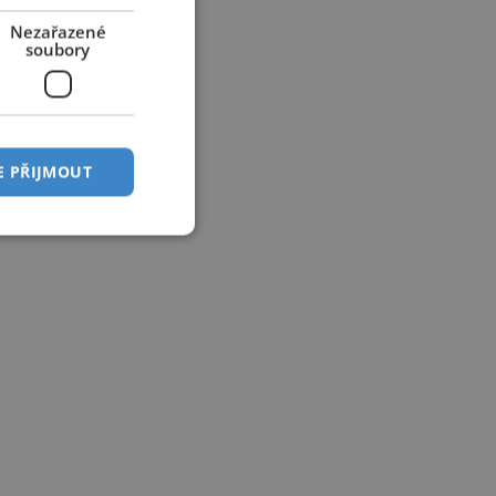
Nezařazené
soubory
E PŘIJMOUT