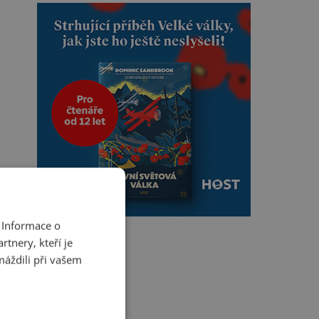
 Informace o
tnery, kteří je
máždili při vašem