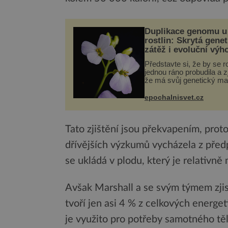
Duplikace genomu u
rostlin: Skrytá genet
zátěž i evoluční výh
Představte si, že by se ro
jednou ráno probudila a zji
že má svůj genetický ma
celý dvakrát. Přesně to 
občas v přírodě stane – 
epochalnisvet.cz
nového výzkumu to můž
pro druhy vstupenka...
Tato zjištění jsou překvapením, pro
dřívějších výzkumů vycházela z před
se ukládá v plodu, který je relativně 
Avšak Marshall a se svým týmem zjist
tvoří jen asi 4 % z celkových energe
je využito pro potřeby samotného těl