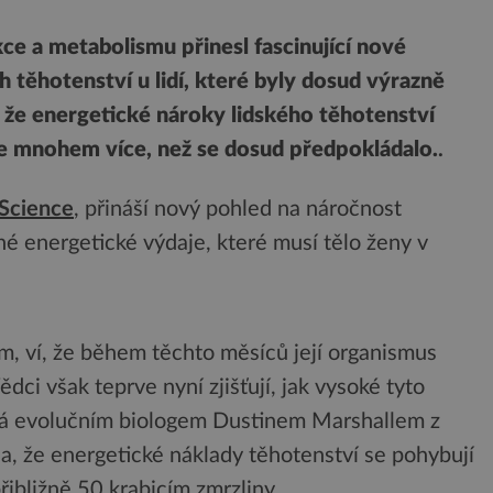
e a metabolismu přinesl fascinující nové
 těhotenství u lidí, které byly dosud výrazně
 že energetické nároky lidského těhotenství
 je mnohem více, než se dosud předpokládalo.
.
 Science
, přináší nový pohled na náročnost
é energetické výdaje, které musí tělo ženy v
m, ví, že během těchto měsíců její organismus
ci však teprve nyní zjišťují, jak vysoké tyto
 evolučním biologem Dustinem Marshallem z
la, že energetické náklady těhotenství se pohybují
řibližně 50 krabicím zmrzliny.