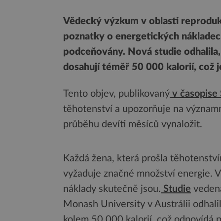
Vědecký výzkum v oblasti reprodukc
poznatky o energetických nákladech
podceňovány. Nová studie odhalila,
dosahují téměř 50 000 kalorií, což
Tento objev, publikovaný
v časopise
těhotenství a upozorňuje na významn
průběhu devíti měsíců vynaložit.
Každá žena, která prošla těhotenství
vyžaduje značné množství energie. Věd
náklady skutečně jsou.
Studie
vedená
Monash University v Austrálii odhali
kolem 50 000 kalorií, což odpovídá p