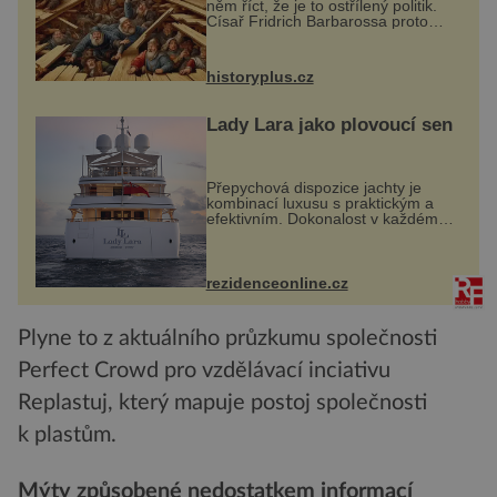
něm říct, že je to ostřílený politik.
Císař Fridrich Barbarossa proto
posílá svého syna a dědice
Jindřicha VI. do Erfurtu, aby se stal
prostředníkem při řešení sporu m...
historyplus.cz
Lady Lara jako plovoucí sen
Přepychová dispozice jachty je
kombinací luxusu s praktickým a
efektivním. Dokonalost v každém
detailu představuje značka Fendi
Casa, kterou byly vybaveny její
paluby. Monacký přístav nabízí
každoročn...
rezidenceonline.cz
Plyne to z aktuálního průzkumu společnosti
Perfect Crowd pro vzdělávací inciativu
Replastuj, který mapuje postoj společnosti
k plastům.
Mýty způsobené nedostatkem informací