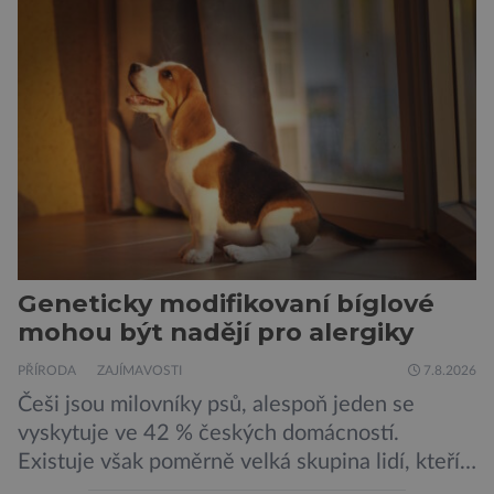
mohl pomoci v boji proti bakteriím odolným
vůči antibiotikům, současně však otevírá nové
otázky biologické bezpečnosti. Výzkumníci ze
Stanfordovy univerzity a Arc Institute […]
Geneticky modifikovaní bíglové
mohou být nadějí pro alergiky
PŘÍRODA
ZAJÍMAVOSTI
7.8.2026
Češi jsou milovníky psů, alespoň jeden se
vyskytuje ve 42 % českých domácností.
Existuje však poměrně velká skupina lidí, kteří
by si psa rádi pořídili, ale nemohou, protože