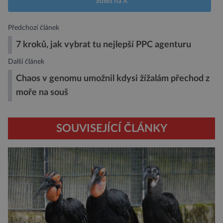
Sdílet na X
Předchozí článek
7 kroků, jak vybrat tu nejlepší PPC agenturu
Další článek
Chaos v genomu umožnil kdysi žížalám přechod z
moře na souš
SOUVISEJÍCÍ ČLÁNKY