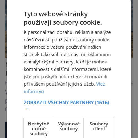
Tyto webové stránky
používají soubory cookie.
K personalizaci obsahu, reklam a analýze
návštěvnosti používáme soubory cookie.
Informace o vašem používání našich
stránek také sdílíme s našimi reklamními
a analytickými partnery, kteří je mohou
Menší hospodářství jako útočiště
kombinovat s dalšími informacemi, které
pro ptáky
jste jim poskytli nebo které shromáždili
při vašem používání jejich služeb.
Více
PŘÍRODA
10.8.2026
informací
Vznik velkých ploch obdělávané půdy změnil v
průběhu let tvář naší krajiny. Připravil ji o její
ZOBRAZIT VŠECHNY PARTNERY
(1616)
→
mozaikovitost a mnohé živočichy o útočiště, jež
nacházeli v remízkách, alejích či na mezích.
Nezbytně
Výkonové
Soubory
Tato homogenizace v zemědělství měla za
nutné
soubory
cílení
následek úbytek biodiverzity. Do jaké míry
soubory