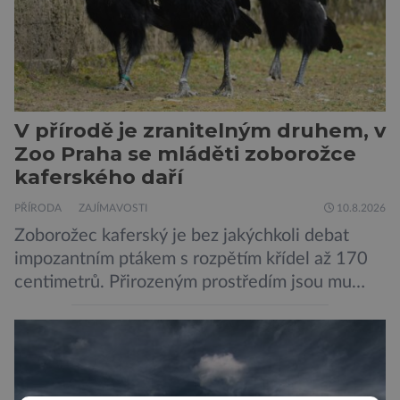
V přírodě je zranitelným druhem, v
Zoo Praha se mláděti zoborožce
kaferského daří
PŘÍRODA
ZAJÍMAVOSTI
10.8.2026
Zoborožec kaferský je bez jakýchkoli debat
impozantním ptákem s rozpětím křídel až 170
centimetrů. Přirozeným prostředím jsou mu
africké savany, kterými si zpravidla vykračuje –
drží se totiž spíše při zemi. Nicméně v přírodě
je tento druh na úbytě, patří ke zranitelným
živočichům. V zoo ve stověžaté metropoli se
zoborožci kaferští objevili již před více […]