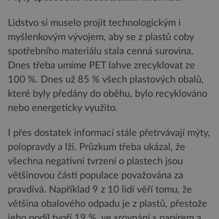
Lidstvo si muselo projít technologickým i
myšlenkovým vývojem, aby se z plastů coby
spotřebního materiálu stala cenná surovina.
Dnes třeba umíme PET lahve zrecyklovat ze
100 %. Dnes už 85 % všech plastových obalů,
které byly předány do oběhu, bylo recyklováno
nebo energeticky využito.
I přes dostatek informací stále přetrvávají mýty,
polopravdy a lži. Průzkum třeba ukázal, že
všechna negativní tvrzení o plastech jsou
většinovou částí populace považována za
pravdivá. Například 9 z 10 lidí věří tomu, že
většina obalového odpadu je z plastů, přestože
jeho podíl tvoří 19 %, ve srovnání s papírem a