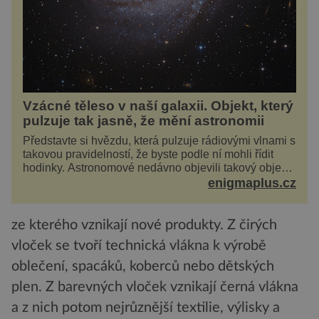
Vzácné těleso v naší galaxii. Objekt, který
pulzuje tak jasně, že mění astronomii
Představte si hvězdu, která pulzuje rádiovými vlnami s
takovou pravidelností, že byste podle ní mohli řídit
hodinky. Astronomové nedávno objevili takový objekt
v naší vlastní galaxii, ale jeho chování...
enigmaplus.cz
ze kterého vznikají nové produkty. Z čirých
vloček se tvoří technická vlákna k výrobě
oblečení, spacáků, koberců nebo dětských
plen. Z barevných vloček vznikají černá vlákna
a z nich potom nejrůznější textilie, výlisky a