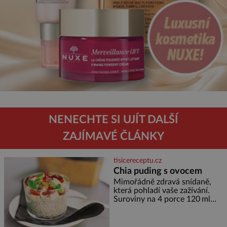
NENECHTE SI UJÍT DALŠÍ
ZAJÍMAVÉ ČLÁNKY
tisicereceptu.cz
Chia puding s ovocem
Mimořádně zdravá snídaně,
která pohladí vaše zažívání.
Suroviny na 4 porce 120 ml
kokosového mléka 30 g chia
semínek 1 lžíce medu Postup
Do misky či přímo do skleniček