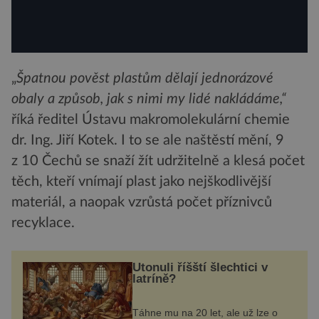
„
Špatnou pověst plastům dělají jednorázové
obaly a způsob, jak s nimi my lidé nakládáme,“
říká ředitel Ústavu makromolekulární chemie
dr. Ing. Jiří Kotek. I to se ale naštěstí mění, 9
z 10 Čechů se snaží žít udržitelně a klesá počet
těch, kteří vnímají plast jako nejškodlivější
materiál, a naopak vzrůstá počet příznivců
recyklace.
Utonuli říšští šlechtici v
latríně?
Táhne mu na 20 let, ale už lze o