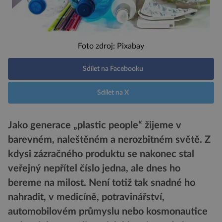
Foto zdroj: Pixabay
Sdílet na Facebooku
Sdílet na X
Jako generace „plastic people“ žijeme v
barevném, naleštěném a nerozbitném světě. Z
kdysi zázračného produktu se nakonec stal
veřejný nepřítel číslo jedna, ale dnes ho
bereme na milost. Není totiž tak snadné ho
nahradit, v medicíně, potravinářství,
automobilovém průmyslu nebo kosmonautice