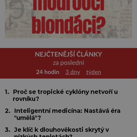
NEJČTENĚJŠÍ ČLÁNKY
za poslední
24 hodin
3 dny
týden
1.
Proč se tropické cyklóny netvoří u
rovníku?
2.
Inteligentní medicína: Nastává éra
"umělá"?
3.
Je klíč k dlouhověkosti skrytý v
nízkých teplotách?