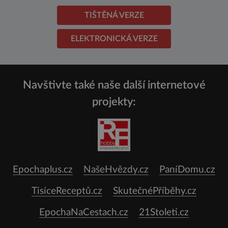
TIŠTĚNÁ VERZE
ELEKTRONICKÁ VERZE
Navštivte také naše další internetové
projekty:
Epochaplus.cz
NašeHvězdy.cz
PaníDomu.cz
TisíceReceptů.cz
SkutečnéPříběhy.cz
EpochaNaCestach.cz
21Stoleti.cz