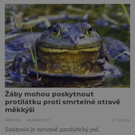
jsou alergičtí. Jejich imunitní systém
přecitlivěle reaguje na proteiny obsažené v
psích slinách, potu, moči a šupinkách kůže,
zachycených v srsti. Vědci nyní geneticky
upravili psy, aby […]
Žáby mohou poskytnout
protilátku proti smrtelné otravě
měkkýši
PŘÍRODA
ZAJÍMAVOSTI
7.8.2026
Saxitoxin je nervově paralytický jed,