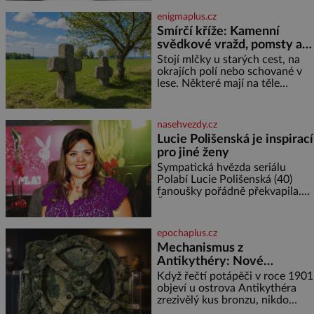
nasypeme chia semí
enigmaplus.cz
Smírčí kříže: Kamenní
svědkové vražd, pomsty a
dávných vin
Stojí mlčky u starých cest, na
okrajích polí nebo schované v
lese. Některé mají na těle
vytesaný meč, jiné sekeru, v
dalším případě jde jen o prostý
kříž. Na první pohled vypadají
nasehvezdy.cz
jako zapomenuté nábo
Lucie Polišenská je inspirací
pro jiné ženy
Sympatická hvězda seriálu
Polabí Lucie Polišenská (40)
fanoušky pořádně překvapila.
Žena, která je známa svou
přirozeností a na okázalou
módu si příliš nepotrpí, se
epochaplus.cz
vůbec poprvé postavila před
Mechanismus z
objekti
Antikythéry: Nové
výzkumy odhalují další
Když řečtí potápěči v roce 1901
překvapení o starověkém
objeví u ostrova Antikythéra
zrezivělý kus bronzu, nikdo
počítači
netuší, že drží v rukou jeden z