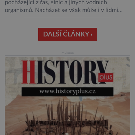
pocházející z řas, sinic a jiných vodních
organismů. Nacházet se však může i v lidmi
konzumovaných mlžích, jako jsou ústřice nebo
slávky. K příznakům otravy patří paralýza
dýchacích cest, dojít však může až k udušení.
DALŠÍ ČLÁNKY ›
Dosud proti tomuto jedu neexistovala
protilátka, nyní ji zřejmě vědci objevili, ovšem
reklama
její zdroj je […]