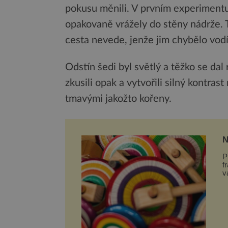
pokusu měnili. V prvním experimentu
opakovaně vrážely do stěny nádrže. 
cesta nevede, jenže jim chybělo vodí
Odstín šedi byl světlý a těžko se dal 
zkusili opak a vytvořili silný kontra
tmavými jakožto kořeny.
N
N
P
f
v
H