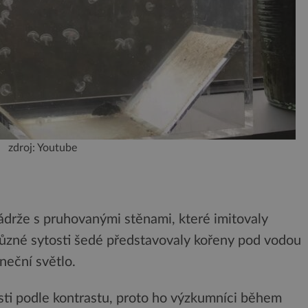
zdroj: Youtube
nádrže s pruhovanými stěnami, které imitovaly
ůzné sytosti šedé představovaly kořeny pod vodou
neční světlo.
ti podle kontrastu, proto ho výzkumníci během