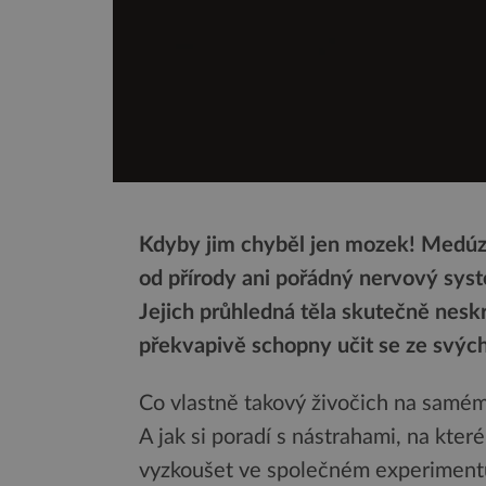
Kdyby jim chyběl jen mozek! Medúz
od přírody ani pořádný nervový sys
Jejich průhledná těla skutečně neskr
překvapivě schopny učit se ze svýc
Co vlastně takový živočich na samé
A jak si poradí s nástrahami, na kter
vyzkoušet ve společném experimentu