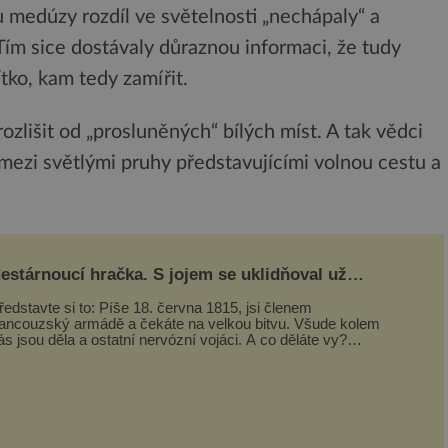
 medúzy rozdíl ve světelnosti „nechápaly“ a
Tím sice dostávaly důraznou informaci, že tudy
tko, kam tedy zamířit.
rozlišit od „prosluněných“ bílých míst. A tak vědci
st mezi světlými pruhy představujícími volnou cestu a
estárnoucí hračka. S jojem se uklidňoval už
apoleon I. Bonaparte
ředstavte si to: Píše 18. června 1815, jsi členem
rancouzský armádě a čekáte na velkou bitvu. Všude kolem
ás jsou děla a ostatní nervózní vojáci. A co děláte vy?
rajete si… s jojem! Zdá se v...