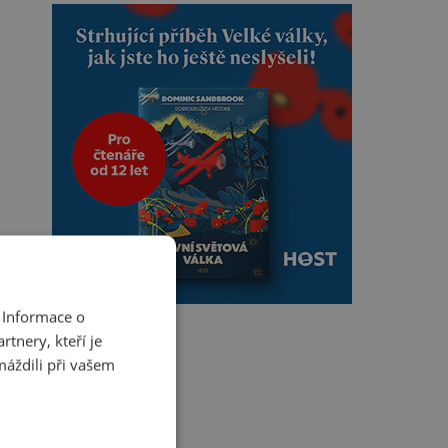
 Informace o
tnery, kteří je
máždili při vašem