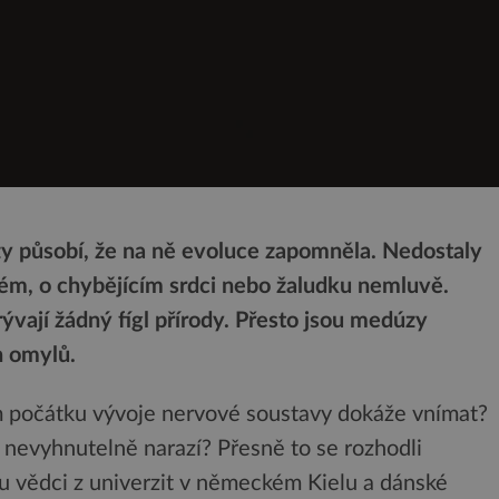
y působí, že na ně evoluce zapomněla. Nedostaly
tém, o chybějícím srdci nebo žaludku nemluvě.
ývají žádný fígl přírody. Přesto jsou medúzy
h omylů.
m počátku vývoje nervové soustavy dokáže vnímat?
é nevyhnutelně narazí? Přesně to se rozhodli
 vědci z univerzit v německém Kielu a dánské