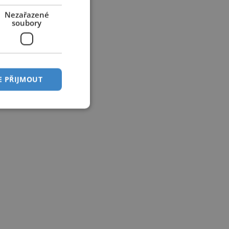
Nezařazené
soubory
E PŘIJMOUT