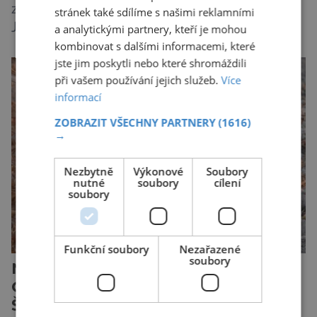
zásadně mění naše představy o životě rostlin.
stránek také sdílíme s našimi reklamními
Ještě před několika desetiletími byly rostliny
a analytickými partnery, kteří je mohou
kombinovat s dalšími informacemi, které
považovány za tiché a pasivní organismy, které
jste jim poskytli nebo které shromáždili
pouze reagují na změny prostředí. Moderní
při vašem používání jejich služeb.
Více
výzkum však ukazuje, že skutečnost je mnohem
informací
zajímavější. Rostliny totiž dokážou své okolí
vnímat prostřednictvím mechanických podnětů
ZOBRAZIT VŠECHNY PARTNERY
(1616)
→
a samy také vydávají zvuky […]
Nezbytně
Výkonové
Soubory
nutné
soubory
cílení
soubory
Funkční soubory
Nezařazené
soubory
Nejodvážnější zvíře podle
Guinnessovy knihy rekordů?
Šelmička s pruhem na hřbetě!