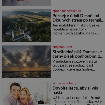
zhoršovat paměť. Možná máte
problém vzpomenout si na
jméno kolegy z práce. Nebo
epochanacestach.cz
marně v paměti lovíte název
Poznejte údolí Desné: od
knížky, kterou jste nedávno
Dlouhých strání po termální
přečetli. Je to opravdu tak, s
věkem jako kdyby se paměť
prameny
Jen málokteré místo v České
rozhodla stávkovat. Cvičte
republice nabízí tolik
rozmanitých zážitků na tak
malém území jako údolí řeky
Desné v srdci Jeseníků. Během
jediného dne můžete
enigmaplus.cz
nahlédnout do útrob jedné z
Strašidelná pláž Dumas: Je
nejvýznamnějších vodních
černý písek podhoubím, ze
elektráren v Evropě, vydat se na
kterého roste zlo?
horské hřebeny, projet se na
V indickém svazovém státu
koloběžce a den zakončit
Gudžarát se nachází část
poznáváním památek ve
pobřeží, které má hodně
Velkých Losinách nebo v
temnou pověst. Jistě k tomu
termálním
přispívá i černý písek této pláže.
Proč má pláž takové netypické
skutecnepribehy.cz
zbarvení? Nakolik jsou pravd
Dovolte lásce, aby si vás
našla
Už jsem ani nedoufala, že mě
něco tak krásného potká. Až v