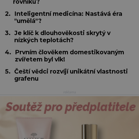
rovníku?
2.
Inteligentní medicína: Nastává éra
"umělá"?
3.
Je klíč k dlouhověkosti skrytý v
nízkých teplotách?
4.
Prvním člověkem domestikovaným
zvířetem byl vlk!
5.
Čeští vědci rozvíjí unikátní vlastnosti
grafenu
reklama