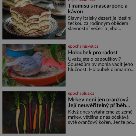
Tiramisu s mascarpone a
kávou
Slavný italský dezert je ideální
tečkou za rodinným obědem i
slavnostní večeří a jeho
příprava je jednodušší, než se
může zdát. Ingredience pro 4
osoby: 250 g mascarpone 3
epochalnisvet.cz
vejce 80 g cukru 200 g
Holoubek pro radost
cukrářských piškotů 250 ml
Uvažujete o papouškovi?
silné kávy 2 lžíce amaretta
Sousedům by mohla vadit jeho
kakao na posypání Postup:
hlučnost. Holoubek diamantový
Oddělte žloutky od bílků.
komunikuje téměř
Žloutky vyšlehejte s cukrem do
neslyšitelným pípáním, je
světlé pěny a postupně do nich
roztomilý a hodí se i pro
vmíchejte mascarpone, aby
chovatele začátečníky. Jedná
vznikl hladký
epochaplus.cz
se o nenáročného klidného
Mrkev není jen oranžová.
ptáčka, který většinu dne jen
Její neuvěřitelný příběh
posedává. Hodně času tráví na
zemi, kde sbírá zbytky semínek
začíná fialovou barvou
Když dnes vytáhneme ze země
Jeho domovinou je prakticky
mrkev, většina z nás očekává
celá Austrálie s výjimkou
sytě oranžový kořen. Jenže po
pobřežní oblasti.
většinu své historie je mrkev
všechno možné, jen ne