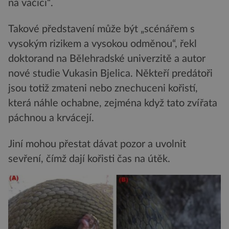
na vačici“.
Takové představení může být „scénářem s
vysokým rizikem a vysokou odměnou“, řekl
doktorand na Bělehradské univerzitě a autor
nové studie Vukasin Bjelica. Někteří predátoři
jsou totiž zmateni nebo znechuceni kořistí,
která náhle ochabne, zejména když tato zvířata
páchnou a krvácejí.
Jiní mohou přestat dávat pozor a uvolnit
sevření, čímž dají kořisti čas na útěk.