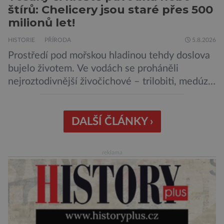
štírů: Chelicery jsou staré přes 500
milionů let!
HISTORIE
PŘÍRODA
5.8.2026
Prostředí pod mořskou hladinou tehdy doslova
bujelo životem. Ve vodách se proháněli
nejroztodivnější živočichové – trilobiti, medúzy
či hlavonožci. V dávném kambriu žil také
prazvláštní stonožce podobný tvor, který měl
zárodky zbraní typických pro dnešní pavouky.
DALŠÍ ČLÁNKY ›
Pavouci, štíři či klíšťata jsou členovci patřící do
skupiny klepítkatců. Vyznačují se takzvanými
reklama
chelicerami, které u nich představují právě […]