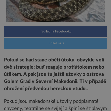
Sdílet na Facebooku
Sdílet na X
Pokud se had stane obětí útoku, obvykle volí
dvě strategie; buď reaguje protiútokem nebo
útěkem. A pak jsou tu ještě užovky z ostrova
Golem Grad v Severní Makedonii. Ti v případě
ohrožení předvedou hereckou etudu.
.
Pokud jsou makedonské užovky podplamaté
chyceny, teatrálně se svíjejí a špiní se štiplavým