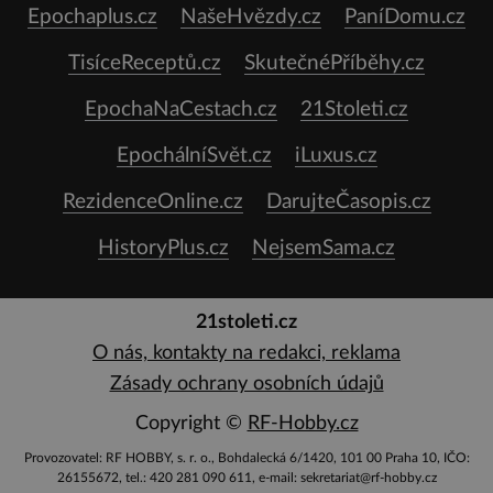
Epochaplus.cz
NašeHvězdy.cz
PaníDomu.cz
TisíceReceptů.cz
SkutečnéPříběhy.cz
EpochaNaCestach.cz
21Stoleti.cz
EpochálníSvět.cz
iLuxus.cz
RezidenceOnline.cz
DarujteČasopis.cz
HistoryPlus.cz
NejsemSama.cz
21stoleti.cz
O nás, kontakty na redakci, reklama
Zásady ochrany osobních údajů
Copyright ©
RF-Hobby.cz
Provozovatel: RF HOBBY, s. r. o., Bohdalecká 6/1420, 101 00 Praha 10, IČO:
26155672, tel.: 420 281 090 611, e-mail: sekretariat@rf-hobby.cz