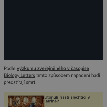
Podle
výzkumu zveřejněného v časopise
Biology Letters
tímto způsobem napadení hadi
předstírají smrt.
Utonuli říšští šlechtici v
latríně?