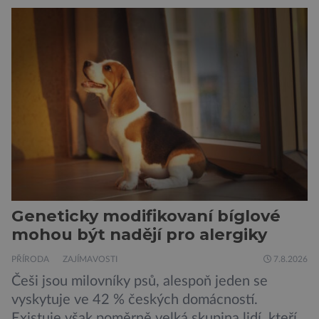
Geneticky modifikovaní bíglové
mohou být nadějí pro alergiky
PŘÍRODA
ZAJÍMAVOSTI
7.8.2026
Češi jsou milovníky psů, alespoň jeden se
vyskytuje ve 42 % českých domácností.
Existuje však poměrně velká skupina lidí, kteří