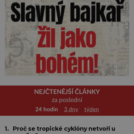
NEJČTENĚJŠÍ ČLÁNKY
za poslední
24 hodin
3 dny
týden
1.
Proč se tropické cyklóny netvoří u