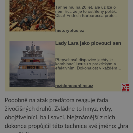
Táhne mu na 20 let, ale už lze o
něm říct, že je to ostřílený politik.
Císař Fridrich Barbarossa proto
posílá svého syna a dědice
Jindřicha VI. do Erfurtu, aby se stal
prostředníkem při řešení sporu m...
historyplus.cz
Lady Lara jako plovoucí sen
Přepychová dispozice jachty je
kombinací luxusu s praktickým a
efektivním. Dokonalost v každém
detailu představuje značka Fendi
Casa, kterou byly vybaveny její
paluby. Monacký přístav nabízí
každoročn...
rezidenceonline.cz
Podobně na atak predátora reaguje řada
živočišných druhů. Zvládne to hmyz, ryby,
obojživelníci, ba i savci. Nejznámější z nich
dokonce propůjčil této technice své jméno: „hra