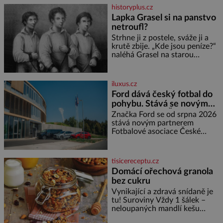
oranžová. Je fialová, žlutá, bílá,
historyplus.cz
někdy dokonce téměř černá. Až
Lapka Grasel si na panstvo
díky stovkám let pečlivého
netroufl?
šlechtění se z ní stává zelenina,
bez které si českou zahradu ani
Strhne ji z postele, sváže ji a
nedokážeme představit. Její
krutě zbije. „Kde jsou peníze?“
příběh je
naléhá Grasel na starou
švadlenku. Když mu to
neprozradí – ostatně ani
nemůže, protože žádné nemá,
iluxus.cz
spokojí se lupič s několika
Ford dává český fotbal do
měďáky a štůčky látky. Zraněná
pohybu. Stává se novým
žena pár dní nato umírá. Je to
partnerem FAČR
muž nebývale krutý. Jeho činy
Značka Ford se od srpna 2026
budí hrůzu ještě dlouho po jeho
stává novým partnerem
smrti
Fotbalové asociace České
republiky. V rámci tříleté
spolupráce zajistí mobilitu
asociace, reprezentačních týmů
tisicereceptu.cz
i českého fotbalu v regionech.
Domácí ořechová granola
Partner
bez cukru
Vynikající a zdravá snídaně je
tu! Suroviny Vždy 1 šálek –
neloupaných mandlí kešu
ořechů vlašských ořechů