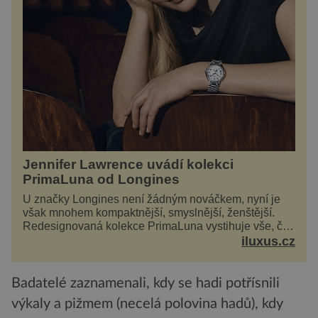
Jennifer Lawrence uvádí kolekci
PrimaLuna od Longines
U značky Longines není žádným nováčkem, nyní je
však mnohem kompaktnější, smyslnější, ženštější.
Redesignovaná kolekce PrimaLuna vystihuje vše, čím
je značka Longines dnes a čím byla i před sto
iluxus.cz
dvacet...
Badatelé zaznamenali, kdy se hadi potřísnili
výkaly a pižmem (necelá polovina hadů), kdy