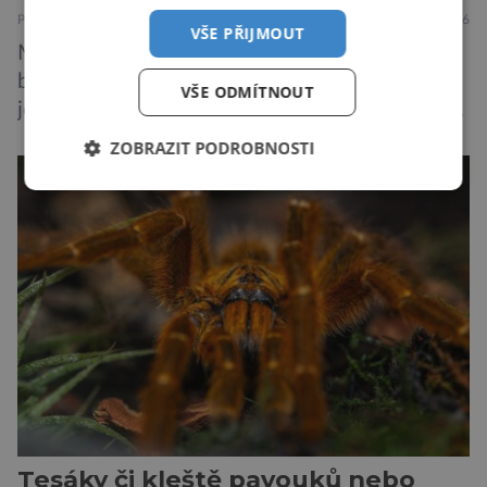
PŘÍRODA
5.8.2026
VŠE PŘIJMOUT
Medojed kapský je lasicovitá šelma, kterou
bychom velikostí mohli přirovnat k českému
VŠE ODMÍTNOUT
jezevci. Je extrémně nebojácná, ostatně bývá
označována za nejodvážnější zvíře vůbec. V
ZOBRAZIT PODROBNOSTI
této souvislosti je dokonce zapsána do
Guinnessovy knihy rekordů. Navzdory svému
názvu nežije pouze v jižní Africe, ale domovem
je mu valná část černého kontinentu a
vyskytuje se rovněž v oblastech […]
Tesáky či kleště pavouků nebo