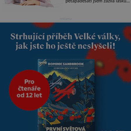
pětapadesáti jsem zažila lásku
na první pohled. Poprvé jsem se
vdávala, když mi bylo dvacet.
Oba jsme byli mladí a byl to tak
reklama
říkajíc sňatek z rozumu. Rodiče
nás dali dohromady, Toník byl
dobře zaopatřený mladý muž.
Manželství nám oběma moc
nesvědčilo, brzy jsme zjistili, že