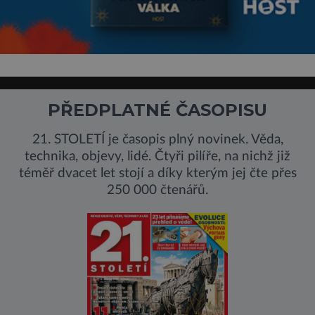
PŘEDPLATNÉ ČASOPISU
21. STOLETÍ je časopis plný novinek. Věda,
technika, objevy, lidé. Čtyři pilíře, na nichž již
téměř dvacet let stojí a díky kterým jej čte přes
250 000 čtenářů.