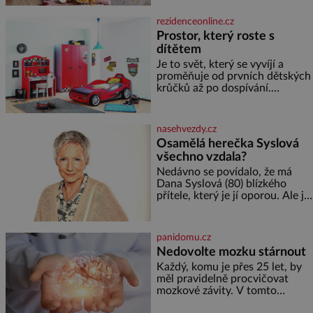
slunečnicových semínek
semínek dýně rozinek 3 šálky
rezidenceonline.cz
ovesných vloček 1 lžíce mlet
Prostor, který roste s
dítětem
Je to svět, který se vyvíjí a
proměňuje od prvních dětských
krůčků až po dospívání.
Správně navržený pokoj
podporuje bezpečí, kreativitu,
soustředění i odpočinek a
nasehvezdy.cz
reaguje na každou etapu života
Osamělá herečka Syslová
a specifické potřeby dítěte. Pro
všechno vzdala?
nejmenší je klíčová
jednoduchost, měkkost a
Nedávno se povídalo, že má
bezpečí, proto by pokoj
Dana Syslová (80) blízkého
miminka měl působit především
přítele, který je jí oporou. Ale je
klidně a útulně. Předškolní věk
to ještě vůbec pravda? V
je
posledních dnech čím dál
častěji mluví o svém odchodu.
panidomu.cz
Dohnala ji snad samota? Půs
Nedovolte mozku stárnout
Každý, komu je přes 25 let, by
měl pravidelně procvičovat
mozkové závity. V tomto
období se totiž začíná