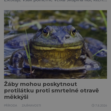
by si psa rádi pořídili, ale nemohou, protože
jsou alergičtí. Jejich imunitní systém
přecitlivěle reaguje na proteiny obsažené v
psích slinách, potu, moči a šupinkách kůže,
zachycených v srsti. Vědci nyní geneticky
upravili psy, aby […]
Žáby mohou poskytnout
protilátku proti smrtelné otravě
měkkýši
PŘÍRODA
ZAJÍMAVOSTI
7.8.2026