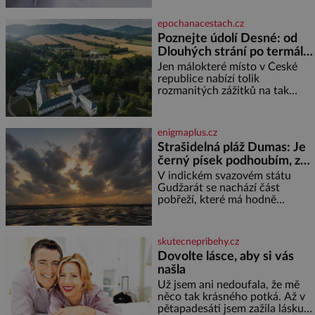
problém vzpomenout si na
jméno kolegy z práce. Nebo
epochanacestach.cz
marně v paměti lovíte název
Poznejte údolí Desné: od
knížky, kterou jste nedávno
Dlouhých strání po termální
přečetli. Je to opravdu tak, s
věkem jako kdyby se paměť
prameny
Jen málokteré místo v České
rozhodla stávkovat. Cvičte
republice nabízí tolik
rozmanitých zážitků na tak
malém území jako údolí řeky
Desné v srdci Jeseníků. Během
jediného dne můžete
enigmaplus.cz
nahlédnout do útrob jedné z
Strašidelná pláž Dumas: Je
nejvýznamnějších vodních
černý písek podhoubím, ze
elektráren v Evropě, vydat se na
kterého roste zlo?
horské hřebeny, projet se na
V indickém svazovém státu
koloběžce a den zakončit
Gudžarát se nachází část
poznáváním památek ve
pobřeží, které má hodně
Velkých Losinách nebo v
temnou pověst. Jistě k tomu
termálním
přispívá i černý písek této pláže.
Proč má pláž takové netypické
skutecnepribehy.cz
zbarvení? Nakolik jsou pravd
Dovolte lásce, aby si vás
našla
Už jsem ani nedoufala, že mě
něco tak krásného potká. Až v
pětapadesáti jsem zažila lásku