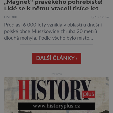
„Magnet“ pravěkého pohřebiště!
Lidé se k němu vraceli tisíce let
HISTORIE
13.7.2026
Před asi 6 000 lety vznikla v oblasti u dnešní
polské obce Muszkowice zhruba 20 metrů
dlouhá mohyla. Podle všeho bylo místo
vnímáno jako posvátné tisíce let. Experti tak
soudí z dalších, o dost mladších kruhových
mohyl, které se nacházejí v ose té starší. Na
DALŠÍ ČLÁNKY ›
archeologických pracích se podíleli experti ze
Západočeské univerzity v Plzni, […]
reklama