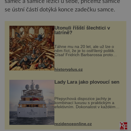
samec a samice ležící u sebe, přičemž samice
se ústní částí dotýká konce zadečku samce.
Utonuli říšští šlechtici v
latríně?
Táhne mu na 20 let, ale už lze o
něm říct, že je to ostřílený politik.
Císař Fridrich Barbarossa proto
posílá svého syna a dědice
Jindřicha VI. do Erfurtu, aby se stal
prostředníkem při řešení sporu m...
historyplus.cz
Lady Lara jako plovoucí sen
Přepychová dispozice jachty je
kombinací luxusu s praktickým a
efektivním. Dokonalost v každém
detailu představuje značka Fendi
Casa, kterou byly vybaveny její
paluby. Monacký přístav nabízí
každoročn...
rezidenceonline.cz