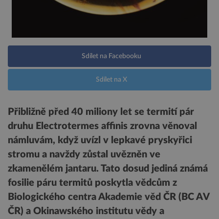
Sdílet na Facebooku
Sdílet na X
Přibližně před 40 miliony let se termití pár
druhu Electrotermes affinis zrovna věnoval
námluvám, když uvízl v lepkavé pryskyřici
stromu a navždy zůstal uvězněn ve
zkamenělém jantaru. Tato dosud jediná známá
fosilie páru termitů poskytla vědcům z
Biologického centra Akademie věd ČR (BC AV
ČR) a Okinawského institutu vědy a