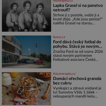
historyplus.cz
někdy dokonce téměř černá. Až
Lapka Grasel si na panstvo
díky stovkám let pečlivého
netroufl?
šlechtění se z ní stává zelenina,
bez které si českou zahradu ani
Strhne ji z postele, sváže ji a
nedokážeme představit. Její
krutě zbije. „Kde jsou peníze?“
příběh je
naléhá Grasel na starou
švadlenku. Když mu to
neprozradí – ostatně ani
nemůže, protože žádné nemá,
iluxus.cz
spokojí se lupič s několika
Ford dává český fotbal do
měďáky a štůčky látky. Zraněná
pohybu. Stává se novým
žena pár dní nato umírá. Je to
partnerem FAČR
muž nebývale krutý. Jeho činy
Značka Ford se od srpna 2026
budí hrůzu ještě dlouho po jeho
stává novým partnerem
smrti
Fotbalové asociace České
republiky. V rámci tříleté
spolupráce zajistí mobilitu
asociace, reprezentačních týmů
tisicereceptu.cz
i českého fotbalu v regionech.
Domácí ořechová granola
Partner
bez cukru
Vynikající a zdravá snídaně je
tu! Suroviny Vždy 1 šálek –
neloupaných mandlí kešu
ořechů vlašských ořechů
slunečnicových semínek