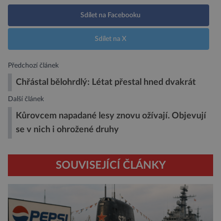
Sdílet na Facebooku
Sdílet na X
Předchozí článek
Chřástal bělohrdlý: Létat přestal hned dvakrát
Další článek
Kůrovcem napadané lesy znovu ožívají. Objevují
se v nich i ohrožené druhy
SOUVISEJÍCÍ ČLÁNKY