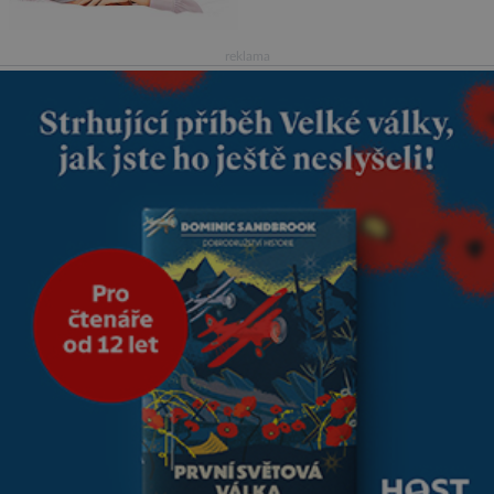
na první pohled. Poprvé jsem se
vdávala, když mi bylo dvacet.
Oba jsme byli mladí a byl to tak
reklama
říkajíc sňatek z rozumu. Rodiče
nás dali dohromady, Toník byl
dobře zaopatřený mladý muž.
Manželství nám oběma moc
nesvědčilo, brzy jsme zjistili, že