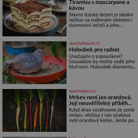
Tiramisu s mascarpone a
kávou
Slavný italský dezert je ideální
tečkou za rodinným obědem i
slavnostní večeří a jeho
příprava je jednodušší, než se
může zdát. Ingredience pro 4
osoby: 250 g mascarpone 3
epochalnisvet.cz
vejce 80 g cukru 200 g
Holoubek pro radost
cukrářských piškotů 250 ml
Uvažujete o papouškovi?
silné kávy 2 lžíce amaretta
Sousedům by mohla vadit jeho
kakao na posypání Postup:
hlučnost. Holoubek diamantový
Oddělte žloutky od bílků.
komunikuje téměř
Žloutky vyšlehejte s cukrem do
neslyšitelným pípáním, je
světlé pěny a postupně do nich
roztomilý a hodí se i pro
vmíchejte mascarpone, aby
chovatele začátečníky. Jedná
vznikl hladký
epochaplus.cz
se o nenáročného klidného
Mrkev není jen oranžová.
ptáčka, který většinu dne jen
Její neuvěřitelný příběh
posedává. Hodně času tráví na
zemi, kde sbírá zbytky semínek
začíná fialovou barvou
Když dnes vytáhneme ze země
Jeho domovinou je prakticky
mrkev, většina z nás očekává
celá Austrálie s výjimkou
sytě oranžový kořen. Jenže po
pobřežní oblasti.
většinu své historie je mrkev
všechno možné, jen ne
oranžová. Je fialová, žlutá, bílá,