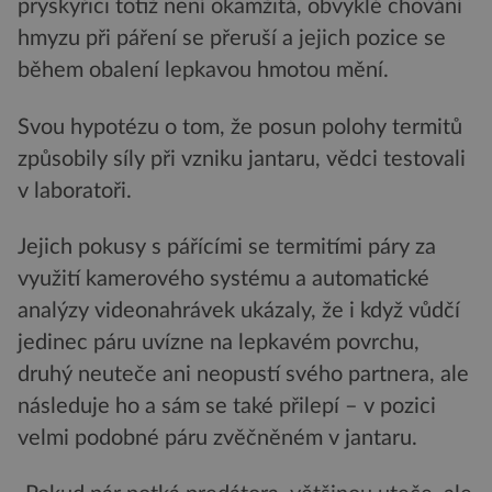
pryskyřici totiž není okamžitá, obvyklé chování
hmyzu při páření se přeruší a jejich pozice se
během obalení lepkavou hmotou mění.
Svou hypotézu o tom, že posun polohy termitů
způsobily síly při vzniku jantaru, vědci testovali
v laboratoři.
Jejich pokusy s pářícími se termitími páry za
využití kamerového systému a automatické
analýzy videonahrávek ukázaly, že i když vůdčí
jedinec páru uvízne na lepkavém povrchu,
druhý neuteče ani neopustí svého partnera, ale
následuje ho a sám se také přilepí – v pozici
velmi podobné páru zvěčněném v jantaru.