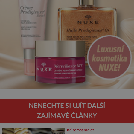
NENECHTE SI UJÍT DALŠÍ
ZAJÍMAVÉ ČLÁNKY
nejsemsama.cz