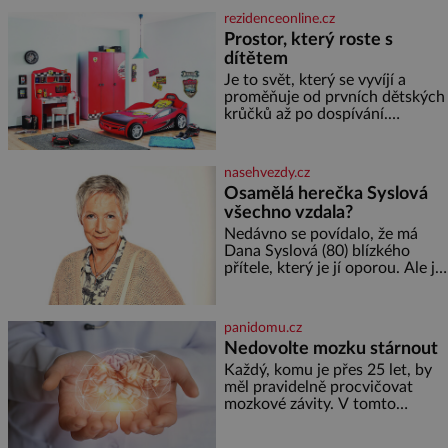
semínek dýně rozinek 3 šálky
rezidenceonline.cz
ovesných vloček 1 lžíce mlet
Prostor, který roste s
dítětem
Je to svět, který se vyvíjí a
proměňuje od prvních dětských
krůčků až po dospívání.
Správně navržený pokoj
podporuje bezpečí, kreativitu,
soustředění i odpočinek a
nasehvezdy.cz
reaguje na každou etapu života
Osamělá herečka Syslová
a specifické potřeby dítěte. Pro
všechno vzdala?
nejmenší je klíčová
jednoduchost, měkkost a
Nedávno se povídalo, že má
bezpečí, proto by pokoj
Dana Syslová (80) blízkého
miminka měl působit především
přítele, který je jí oporou. Ale je
klidně a útulně. Předškolní věk
to ještě vůbec pravda? V
je
posledních dnech čím dál
častěji mluví o svém odchodu.
panidomu.cz
Dohnala ji snad samota? Půs
Nedovolte mozku stárnout
Každý, komu je přes 25 let, by
měl pravidelně procvičovat
mozkové závity. V tomto
období se totiž začíná
zhoršovat paměť. Možná máte