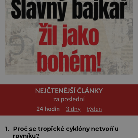
NEJČTENĚJŠÍ ČLÁNKY
za poslední
24 hodin
3 dny
týden
1.
Proč se tropické cyklóny netvoří u
rovníku?