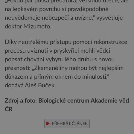
„Pokud pár potká predátora, většinou uteče, ale
na lepkavém povrchu si pravděpodobně
neuvědomuje nebezpečí a uvízne,“ vysvětluje
doktor Mizumoto.
Díky neotřelému přístupu pomocí rekonstrukce
procesu uvíznutí v pryskyřici mohli vědci
popsat chování vyhynulého druhu s novou
přesností: „Zkameněliny mohou být nejlepším
důkazem a přímým oknem do minulosti,“
dodává Aleš Buček.
Zdroj a foto: Biologické centrum Akademie věd
ČR
PŘEHRÁT ČLÁNEK