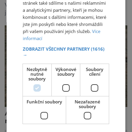
stránek také sdílíme s našimi reklamními
Výbuch atomové bomby v Hirošimě i pozdější
a analytickými partnery, kteří je mohou
jaderné katastrofy způsobené člověkem sice
kombinovat s dalšími informacemi, které
ukázaly, že silné dávky ionizace zabíjejí a že
jste jim poskytli nebo které shromáždili
slabší a dlouhodobé záření poškozuje DNA.
při vašem používání jejich služeb.
Více
Přesto není stále zcela jasné, nakolik se mutace
informací
vzniklé ozářením přenášejí na potomstvo. Před
ZOBRAZIT VŠECHNY PARTNERY
(1616)
pěti lety, těsně před 35. výročím výbuchu
→
Černobylské jaderné elektrárny, […]
Nezbytně
Výkonové
Soubory
nutné
soubory
cílení
soubory
Funkční soubory
Nezařazené
soubory
Archeologové odkryli pozůstatky
místa nacistické zvůle na Moravě
HISTORIE
22.7.2026