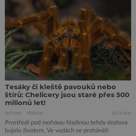
vojáků v permanentní pohotovosti. A pak je tu
Donald Kendall, generální ředitel společnosti
PepsiCo, který se v květnu roku 1989 stává
admirálem flotily, jež čítá sedmnáct […]
Tesáky či kleště pavouků nebo
štírů: Chelicery jsou staré přes 500
milionů let!
HISTORIE
PŘÍRODA
5.8.2026
Prostředí pod mořskou hladinou tehdy doslova
bujelo životem. Ve vodách se proháněli