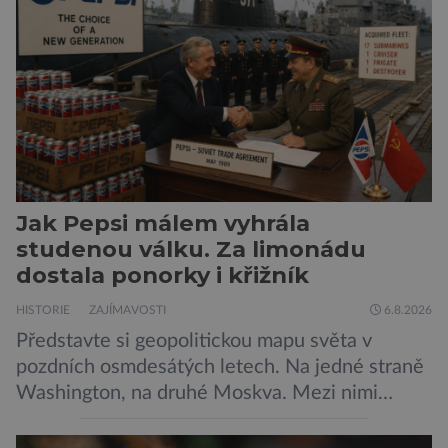
Jak Pepsi málem vyhrála
studenou válku. Za limonádu
dostala ponorky i křižník
HISTORIE
ZAJÍMAVOSTI
6.8.2026
Představte si geopolitickou mapu světa v
pozdních osmdesátých letech. Na jedné straně
Washington, na druhé Moskva. Mezi nimi
jaderný arzenál schopný zničit planetu
padesátkrát dokola, železná opona a miliony