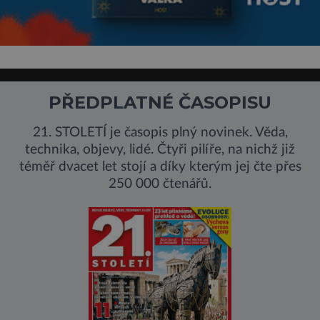
PŘEDPLATNÉ ČASOPISU
21. STOLETÍ je časopis plný novinek. Věda,
technika, objevy, lidé. Čtyři pilíře, na nichž již
téměř dvacet let stojí a díky kterým jej čte přes
250 000 čtenářů.