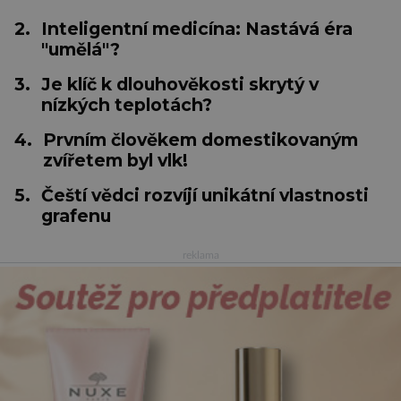
2.
Inteligentní medicína: Nastává éra
"umělá"?
3.
Je klíč k dlouhověkosti skrytý v
nízkých teplotách?
4.
Prvním člověkem domestikovaným
zvířetem byl vlk!
5.
Čeští vědci rozvíjí unikátní vlastnosti
grafenu
reklama