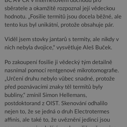
BC AV ČR v internetovém obchodu pro
sběratele a okamžitě rozpoznal její vědeckou
hodnotu. „Fosilie termitů jsou docela běžné, ale
tento kus byl unikátní, protože obsahuje pár.
Viděl jsem stovky jantarů s termity, ale nikdy v
nich nebyla dvojice,“ vysvětluje Aleš Buček.
Po zakoupení fosilie ji vědecký tým detailně
nasnímal pomocí rentgenové mikrotomografie.
„Určení druhu nebylo vůbec snadné, protože
před poznávacími znaky těl termitů byly
bubliny,“ zmínil Simon Hellemans,
postdoktorand z OIST. Skenování odhalilo
nejen to, že se jedná o druh Electrotermes
affinis, ale také to, že uvěznění jedinci jsou