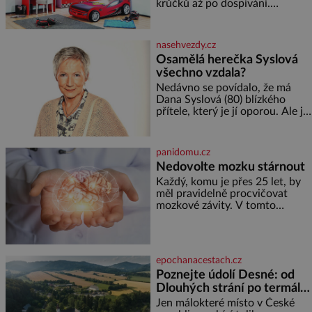
krůčků až po dospívání.
Správně navržený pokoj
podporuje bezpečí, kreativitu,
soustředění i odpočinek a
nasehvezdy.cz
reaguje na každou etapu života
Osamělá herečka Syslová
a specifické potřeby dítěte. Pro
všechno vzdala?
nejmenší je klíčová
jednoduchost, měkkost a
Nedávno se povídalo, že má
bezpečí, proto by pokoj
Dana Syslová (80) blízkého
miminka měl působit především
přítele, který je jí oporou. Ale je
klidně a útulně. Předškolní věk
to ještě vůbec pravda? V
je
posledních dnech čím dál
častěji mluví o svém odchodu.
panidomu.cz
Dohnala ji snad samota? Půs
Nedovolte mozku stárnout
Každý, komu je přes 25 let, by
měl pravidelně procvičovat
mozkové závity. V tomto
období se totiž začíná
zhoršovat paměť. Možná máte
problém vzpomenout si na
jméno kolegy z práce. Nebo
epochanacestach.cz
marně v paměti lovíte název
Poznejte údolí Desné: od
knížky, kterou jste nedávno
Dlouhých strání po termální
přečetli. Je to opravdu tak, s
věkem jako kdyby se paměť
prameny
Jen málokteré místo v České