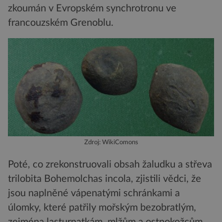
zkoumán v Evropském synchrotronu ve
francouzském Grenoblu.
Zdroj: WikiComons
Poté, co zrekonstruovali obsah žaludku a střeva
trilobita Bohemolchas incola, zjistili vědci, že
jsou naplněné vápenatými schránkami a
úlomky, které patřily mořským bezobratlým,
zejména lasturnatkám, mlžům a ostnokožcům.