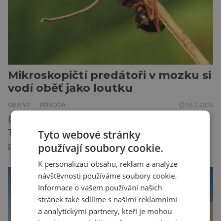
a samy také vydávají zvuky […]
Mikroskopičtí predátoři v mozku si
vodí oběť jako loutku
OBJEVY
PŘÍRODA
16.7.2026
Připomíná to námět apokalyptického seriálu
Tyto webové stránky
The Last of Us. A skoro mrazí při představě, že
používají soubory cookie.
podobné horory probíhají v přírodě běžně – s
tím rozdílem, že nejde pouze o infekce
K personalizaci obsahu, reklam a analýze
parazitickou houbou a že predátor dokáže
návštěvnosti používáme soubory cookie.
ovládat jen vývojově nesrovnatelně jednodušší
Informace o vašem používání našich
živočichy, než je člověk. Najít skutečné zombie
stránek také sdílíme s našimi reklamními
není nic nemožného ani v naší přírodě. Stačí […]
a analytickými partnery, kteří je mohou