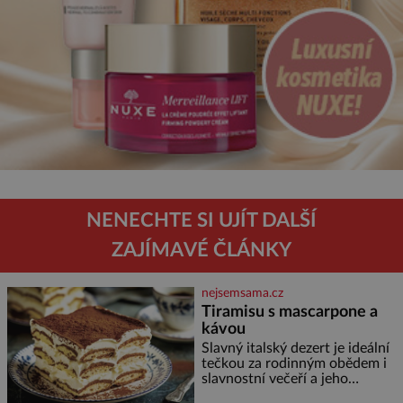
NENECHTE SI UJÍT DALŠÍ
ZAJÍMAVÉ ČLÁNKY
nejsemsama.cz
Tiramisu s mascarpone a
kávou
Slavný italský dezert je ideální
tečkou za rodinným obědem i
slavnostní večeří a jeho
příprava je jednodušší, než se