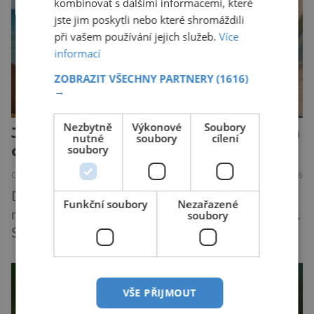
kombinovat s dalšími informacemi, které
jste jim poskytli nebo které shromáždili
při vašem používání jejich služeb.
Více
informací
ZOBRAZIT VŠECHNY PARTNERY
(1616)
→
Nezbytně
Výkonové
Soubory
Jižní Korea udává směr v inovacích
nutné
soubory
cílení
ochrany proti slunci
soubory
OBJEVY
ZAJÍMAVOSTI
30.6.2026
Dříve bylo na opalovací krémy nahlíženo jako
Funkční soubory
Nezařazené
na něco, co člověk použije na dovolené u moře.
soubory
S oteplujícím se klimatem a znečištěním
ovzduší začínají vědci o opalovacích krémech
přemýšlet jinak, jako o přípravcích denní
potřeby, které by mohly kůži ochránit před
VŠE PŘIJMOUT
mnoha nepříznivými vlivy prostředí. A Jižní