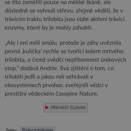
se tito zaměřili pouze na měkké tkáně, ale
důsledně se vyhnuli střevu, zřejmě věděli, že v
trávicím traktu trilobita jsou stále aktivní trávicí
enzymy, které by je mohly zahubit.
„Ale i oni měli smůlu, protože je záhy uvěznila
pevná ‚kulička‘ rychle se tvořící kolem mrtvého
trilobita, o čemž svědčí nepřítomnost únikových
stop,“ dodává Andrle. Svá zjištění o tom, co
trilobiti jedli a jakou roli sehrávali v
ekosystémech prvohor, zveřejnili vědci v
prestižní vědeckém časopise Nature.
PŘEHRÁT ČLÁNEK
Paleontologie
Štítky: