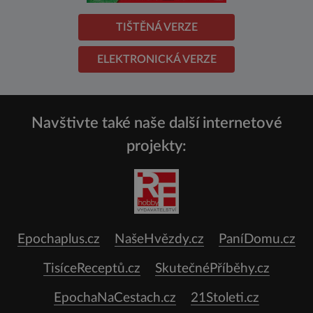
TIŠTĚNÁ VERZE
ELEKTRONICKÁ VERZE
Navštivte také naše další internetové
projekty:
Epochaplus.cz
NašeHvězdy.cz
PaníDomu.cz
TisíceReceptů.cz
SkutečnéPříběhy.cz
EpochaNaCestach.cz
21Stoleti.cz