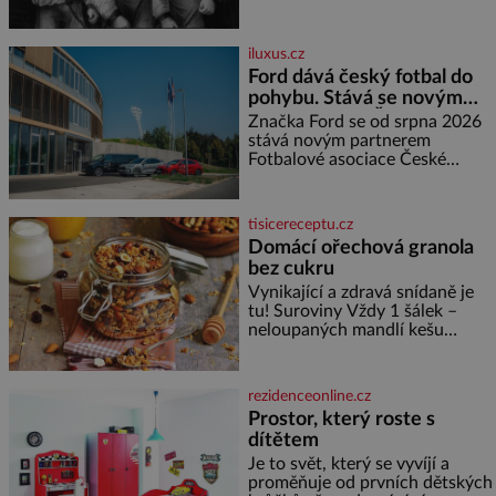
švadlenku. Když mu to
neprozradí – ostatně ani
nemůže, protože žádné nemá,
iluxus.cz
spokojí se lupič s několika
Ford dává český fotbal do
měďáky a štůčky látky. Zraněná
pohybu. Stává se novým
žena pár dní nato umírá. Je to
partnerem FAČR
muž nebývale krutý. Jeho činy
Značka Ford se od srpna 2026
budí hrůzu ještě dlouho po jeho
stává novým partnerem
smrti
Fotbalové asociace České
republiky. V rámci tříleté
spolupráce zajistí mobilitu
asociace, reprezentačních týmů
tisicereceptu.cz
i českého fotbalu v regionech.
Domácí ořechová granola
Partner
bez cukru
Vynikající a zdravá snídaně je
tu! Suroviny Vždy 1 šálek –
neloupaných mandlí kešu
ořechů vlašských ořechů
slunečnicových semínek
semínek dýně rozinek 3 šálky
rezidenceonline.cz
ovesných vloček 1 lžíce mlet
Prostor, který roste s
dítětem
Je to svět, který se vyvíjí a
proměňuje od prvních dětských