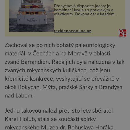
Přepychová dispozice jachty je
kombinací luxusu s praktickým a
efektivním. Dokonalost v každém
detailu představuje značka Fendi
Casa, kterou byly vybaveny její
paluby. Monacký přístav nabízí
každoročn...
rezidenceonline.cz
Zachoval se po nich bohatý paleontologický
materiál, v Čechách a na Moravě v oblasti
zvané Barrandien. Řada jich byla nalezena v tak
zvaných rokycanských kuličkách, což jsou
křemičité konkrece, vyskytující se převážně v
okolí Rokycan, Mýta, pražské Šárky a Brandýsa
nad Labem.
Jednu takovou nalezl před sto lety sběratel
Karel Holub, stala se součástí sbírky
rokycanského Muzea dr. Bohuslava Horáka.