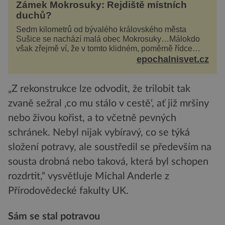
Zámek Mokrosuky: Rejdiště místních
duchů?
Sedm kilometrů od bývalého královského města
Sušice se nachází malá obec Mokrosuky…Málokdo
však zřejmě ví, že v tomto klidném, poměrně řídce
navštěvovaném koutu vesnické Šumavy se nachází
epochalnisvet.cz
několi...
„Z rekonstrukce lze odvodit, že trilobit tak
zvaně sežral ‚co mu stálo v cestě‘, ať již mršiny
nebo živou kořist, a to včetně pevných
schránek. Nebyl nijak vybíravý, co se týká
složení potravy, ale soustředil se především na
sousta drobná nebo taková, která byl schopen
rozdrtit,“ vysvětluje Michal Anderle z
Přírodovědecké fakulty UK.
Sám se stal potravou