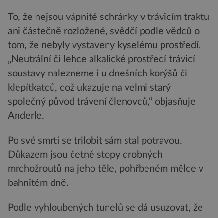
To, že nejsou vápnité schránky v trávicím traktu
ani částečně rozložené, svědčí podle vědců o
tom, že nebyly vystaveny kyselému prostředí.
„Neutrální či lehce alkalické prostředí trávicí
soustavy nalezneme i u dnešních korýšů či
klepítkatců, což ukazuje na velmi starý
společný původ trávení členovců,“ objasňuje
Anderle.
Po své smrti se trilobit sám stal potravou.
Důkazem jsou četné stopy drobných
mrchožroutů na jeho těle, pohřbeném mělce v
bahnitém dně.
Podle vyhloubených tunelů se dá usuzovat, že