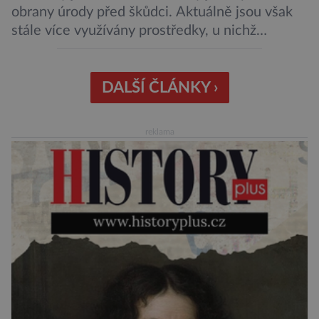
obrany úrody před škůdci. Aktuálně jsou však
stále více využívány prostředky, u nichž
nehrozí, že budou mít negativní vliv na životní
prostředí či potraviny. Říká se jim biologická
ochrana. Onu biologickou ochranu představují
DALŠÍ ČLÁNKY ›
například parazitické vosičky, které bývají
úspěšně aplikovány proti některým druhům
reklama
hmyzu. Takové vosičky jsou dosti malé, […]