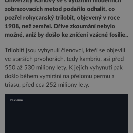
Univerzity Karlovy se s využitím moderních
zobrazovacích metod podařilo odhalit, co
pozřel rokycanský trilobit, objevený v roce
1908, než zemřel. Dříve zkoumání nebylo
možné, aniž by došlo ke zničení vzácné fosilie.
.
Trilobiti jsou vyhynulí členovci, kteří se objevili
ve starších prvohorách, tedy kambriu, asi před
550 až 530 miliony lety. K jejich vyhynutí pak
došlo během vymírání na přelomu permu a
triasu, před cca 252 miliony lety.
Reklama