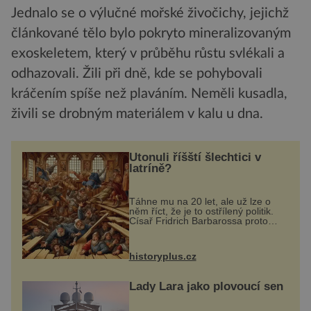
Jednalo se o výlučné mořské živočichy, jejichž
článkované tělo bylo pokryto mineralizovaným
exoskeletem, který v průběhu růstu svlékali a
odhazovali. Žili při dně, kde se pohybovali
kráčením spíše než plaváním. Neměli kusadla,
živili se drobným materiálem v kalu u dna.
Utonuli říšští šlechtici v
latríně?
Táhne mu na 20 let, ale už lze o
něm říct, že je to ostřílený politik.
Císař Fridrich Barbarossa proto
posílá svého syna a dědice
Jindřicha VI. do Erfurtu, aby se stal
prostředníkem při řešení sporu m...
historyplus.cz
Lady Lara jako plovoucí sen