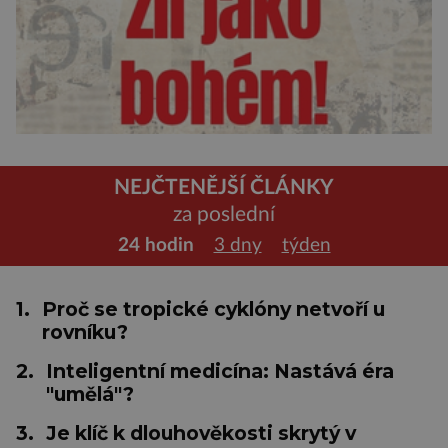
NEJČTENĚJŠÍ ČLÁNKY
za poslední
24 hodin
3 dny
týden
1.
Proč se tropické cyklóny netvoří u
rovníku?
2.
Inteligentní medicína: Nastává éra
"umělá"?
3.
Je klíč k dlouhověkosti skrytý v