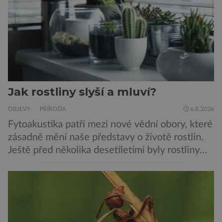
Jak rostliny slyší a mluví?
OBJEVY
PŘÍRODA
6.8.2026
Fytoakustika patří mezi nové vědní obory, které
zásadně mění naše představy o životě rostlin.
Ještě před několika desetiletími byly rostliny
považovány za tiché a pasivní organismy, které
pouze reagují na změny prostředí. Moderní
výzkum však ukazuje, že skutečnost je mnohem
zajímavější. Rostliny totiž dokážou své okolí
vnímat prostřednictvím mechanických podnětů