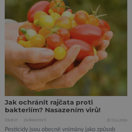
mysleli. Vědci z Biologického centra Akademie
věd ČR sledovali pohyb candátů v jihočeské
nádrži Římov […]
Jak ochránit rajčata proti
bakteriím? Nasazením virů!
OBJEVY
ZAJÍMAVOSTI
15.6.2026
Pesticidy jsou obecně vnímány jako způsob