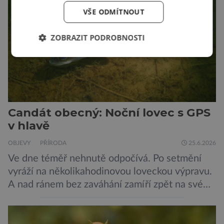
Korea se v tomto ujímá vedení… „Jako
VŠE ODMÍTNOUT
výzkumníci […]
ZOBRAZIT PODROBNOSTI
Candát obecný: Noční lovec s GPS
v hlavě
OBJEVY
PŘÍRODA
25.6.2026
Ve dne téměř nehnutě odpočívá. Po setmění
vyráží na několikahodinovou loveckou výpravu.
A nad ránem bez zaváhání zamíří zpět na své
oblíbené místo. Nový výzkum českých vědců
ukazuje, že candát obecný má mnohem lepší
orientační schopnosti, než si biologové dosud