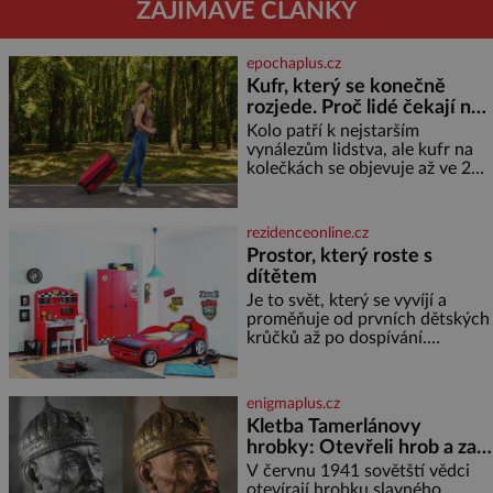
ZAJÍMAVÉ ČLÁNKY
epochaplus.cz
Kufr, který se konečně
rozjede. Proč lidé čekají na
kolečka téměř pět tisíc let?
Kolo patří k nejstarším
vynálezům lidstva, ale kufr na
kolečkách se objevuje až ve 20.
století. Po tisíce let lidé vláčejí
těžká zavazadla v rukou, na
zádech nebo je nakládají na
rezidenceonline.cz
povozy. Stačí přitom jediný
Prostor, který roste s
nápad, připevnit ke kufru
dítětem
kolečka. Jenže právě ten nikdo
dlouho nedostane. Až jednou se
Je to svět, který se vyvíjí a
na letišti ozve věta, která změní
proměňuje od prvních dětských
krůčků až po dospívání.
Správně navržený pokoj
podporuje bezpečí, kreativitu,
soustředění i odpočinek a
enigmaplus.cz
reaguje na každou etapu života
Kletba Tamerlánovy
a specifické potřeby dítěte. Pro
hrobky: Otevřeli hrob a za
nejmenší je klíčová
dva dny začala invaze do
jednoduchost, měkkost a
V červnu 1941 sovětští vědci
bezpečí, proto by pokoj
SSSR. Náhoda, nebo
otevírají hrobku slavného