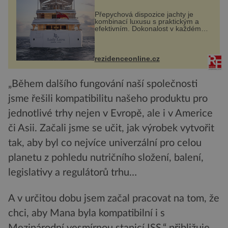
Přepychová dispozice jachty je
kombinací luxusu s praktickým a
efektivním. Dokonalost v každém
detailu představuje značka Fendi
Casa, kterou byly vybaveny její
paluby. Monacký přístav nabízí
každoročn...
rezidenceonline.cz
„Během dalšího fungování naší společnosti
jsme řešili kompatibilitu našeho produktu pro
jednotlivé trhy nejen v Evropě, ale i v Americe
či Asii. Začali jsme se učit, jak výrobek vytvořit
tak, aby byl co nejvíce univerzální pro celou
planetu z pohledu nutričního složení, balení,
legislativy a regulátorů trhu…
A v určitou dobu jsem začal pracovat na tom, že
chci, aby Mana byla kompatibilní i s
Mezinárodní vesmírnou stanicí ISS,“ přibližuje