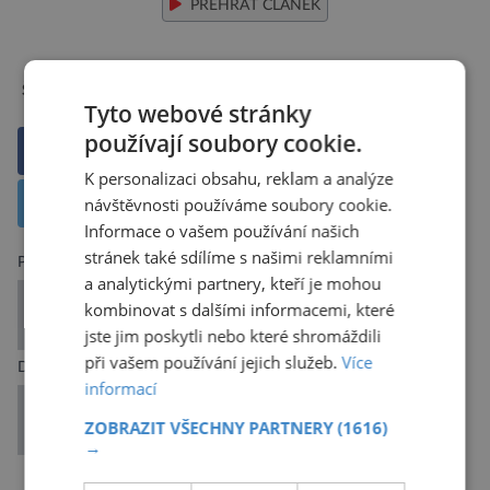
PŘEHRÁT ČLÁNEK
NASA
Space
Štítky:
Tyto webové stránky
používají soubory cookie.
Sdílet na Facebooku
K personalizaci obsahu, reklam a analýze
návštěvnosti používáme soubory cookie.
Sdílet na X
Informace o vašem používání našich
stránek také sdílíme s našimi reklamními
Předchozí článek
a analytickými partnery, kteří je mohou
Rusko touží po vlastní vesmírné stanici. Bez
kombinovat s dalšími informacemi, které
komplikací se to nejspíš neobejde…
jste jim poskytli nebo které shromáždili
při vašem používání jejich služeb.
Více
Další článek
informací
Kosmická pavučina: astronomové mapují divoký
ZOBRAZIT VŠECHNY PARTNERY
(1616)
vznik hvězd v mlhovině Tarantule
→