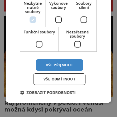
Nezbytně
Výkonové
Soubory
SOUVISEJÍCÍ ČLÁNKY
nutné
soubory
cílení
soubory
Funkční soubory
Nezařazené
soubory
VŠE PŘIJMOUT
VŠE ODMÍTNOUT
ZOBRAZIT PODROBNOSTI
Ráj proměněný v peklo. I Venuši
možná kdysi pokrýval oceán