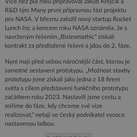
Více než půl roku připravoval Jakub Krejčík a
R&D tým Many první přípravnou fázi projektu
pro NASA. V březnu založil nový startup Rocket
Lunch Inc a koncem roku NASA oznámila, že s
navrženým řešením „Bistromathic“ získali
kontrakt za předložené řešení a jdou do 2. fáze.
Nyní mají před sebou náročnější část, kterou je
samotné sestavení prototypu. „Možnost stavby
prototypu jsme získali jako jedna z 18 firem
světa s cílem představení funkčního prototypu
začátkem roku 2023. Nastavili jsme cestu a
míříme do fáze, kdy chceme své vize
realizovat,“ netají se český podnikatel vysoce
nastavenou laťkou.