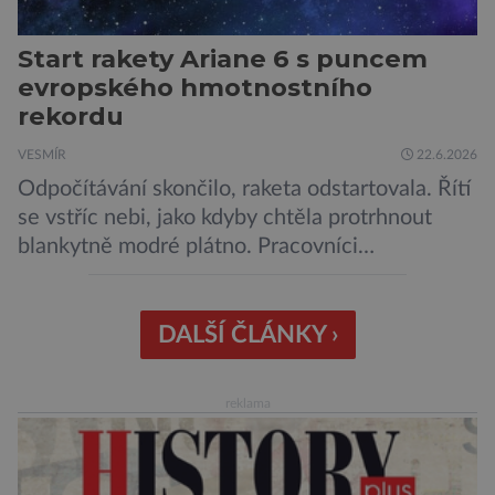
Start rakety Ariane 6 s puncem
evropského hmotnostního
rekordu
VESMÍR
22.6.2026
Odpočítávání skončilo, raketa odstartovala. Řítí
se vstříc nebi, jako kdyby chtěla protrhnout
blankytně modré plátno. Pracovníci
kosmodromu spolu s dalšími odborníky
sledujícími start pomalu ani nedýchají. Vyjde
všechno podle plánu, nebo se něco pokazí?
DALŠÍ ČLÁNKY ›
Ariane 6 – tak se nazývá systém nosných raket
Evropské kosmické agentury (ESA), který má
reklama
sloužit pro účely nejrůznějších vesmírných misí,
[…]