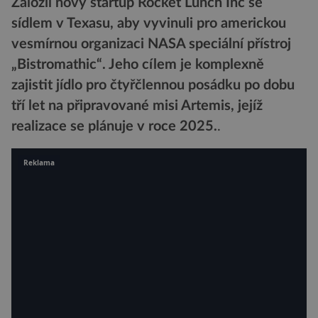
Založil nový startup Rocket Lunch Inc se
sídlem v Texasu, aby vyvinuli pro americkou
vesmírnou organizaci NASA speciální přístroj
„Bistromathic“. Jeho cílem je komplexně
zajistit jídlo pro čtyřčlennou posádku po dobu
tří let na připravované misi Artemis, jejíž
realizace se plánuje v roce 2025.
.
Reklama