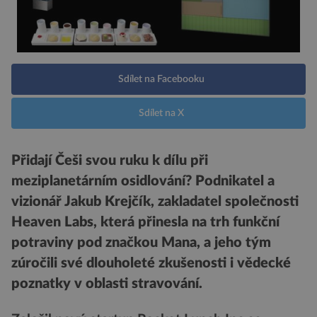
Sdílet na Facebooku
Sdílet na X
Přidají Češi svou ruku k dílu při
meziplanetárním osidlování? Podnikatel a
vizionář Jakub Krejčík, zakladatel společnosti
Heaven Labs, která přinesla na trh funkční
potraviny pod značkou Mana, a jeho tým
zúročili své dlouholeté zkušenosti i vědecké
poznatky v oblasti stravování.