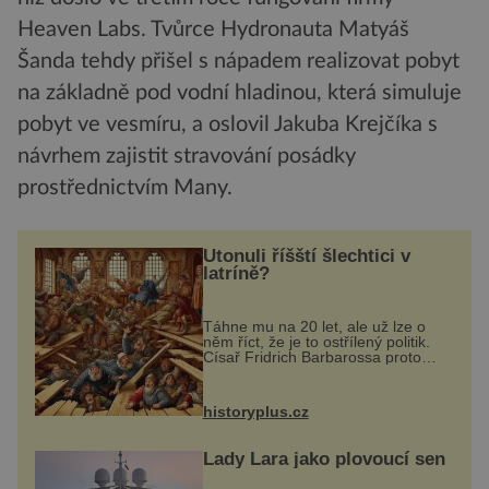
Heaven Labs. Tvůrce Hydronauta Matyáš
Šanda tehdy přišel s nápadem realizovat pobyt
na základně pod vodní hladinou, která simuluje
pobyt ve vesmíru, a oslovil Jakuba Krejčíka s
návrhem zajistit stravování posádky
prostřednictvím Many.
Utonuli říšští šlechtici v
latríně?
Táhne mu na 20 let, ale už lze o
něm říct, že je to ostřílený politik.
Císař Fridrich Barbarossa proto
posílá svého syna a dědice
Jindřicha VI. do Erfurtu, aby se stal
prostředníkem při řešení sporu m...
historyplus.cz
Lady Lara jako plovoucí sen