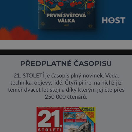
PŘEDPLATNÉ ČASOPISU
21. STOLETÍ je časopis plný novinek. Věda,
technika, objevy, lidé. Čtyři pilíře, na nichž již
téměř dvacet let stojí a díky kterým jej čte přes
250 000 čtenářů.