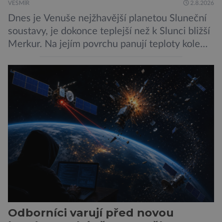
VESMÍR
2.8.2026
Dnes je Venuše nejžhavější planetou Sluneční
soustavy, je dokonce teplejší než k Slunci bližší
Merkur. Na jejím povrchu panují teploty kolem
464 °C, atmosféra je více než devadesátkrát
hustší než na Zemi a aby toho nebylo málo, z
oblaků se snáší kapky kyseliny sírové. Zkrátka,
není to prostředí, ve kterém by příčetný člověk
chtěl strávit […]
Odborníci varují před novou