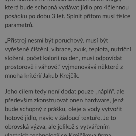
která bude schopná vydávat jídlo pro 4člennou
posádku po dobu 3 let. Splnit přitom musí tisíce
parametrů.
„Přístroj nesmí být poruchový, musí být
vyřešené čištění, vibrace, zvuk, teplota, nutriční
složení, počet kalorií na den, musí odpovídat
prostorově i váhově,“ vyjmenovává některé z
mnoha kritérií Jakub Krejčík.
Jeho cílem tedy není dodat pouze „náplň“, ale
především zkonstruovat onen hardware, jenž
bude schopný z prášku, oleje a vody vytvořit
hotové jídlo, navíc v žádoucí textuře. Je to
obrovská výzva, ale jelikož s vytvářením
vlastních technologií se Krejčíkova firma