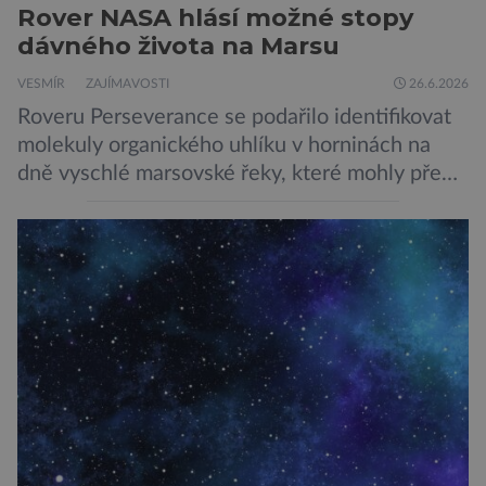
Rover NASA hlásí možné stopy
dávného života na Marsu
VESMÍR
ZAJÍMAVOSTI
26.6.2026
Roveru Perseverance se podařilo identifikovat
molekuly organického uhlíku v horninách na
dně vyschlé marsovské řeky, které mohly před
miliardami let vzniknout působením vody.
Svědčí snad o dávném životě na planetě?
Měření provedená přístrojem Sherloc,
umístěném na roveru Perseverance,
identifikovala organický uhlík v jílovcích z
výchozů, což jsou vyhaslé podzemní lávové
proudy vystupující na povrch, sopky […]