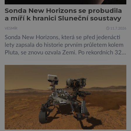
Sonda New Horizons se probudila
a míří k hranici Sluneční soustavy
VESMÍR
11.7.2026
Sonda New Horizons, která se před jedenácti
lety zapsala do historie prvním průletem kolem
Pluta, se znovu ozvala Zemi. Po rekordních 321
dnech v hibernačním režimu se ve vzdálenosti
9,5 miliardy kilometrů od Země probrala a
podle NASA je ve výtečném stavu. Nyní ji čeká
další etapa její mise, jejíž ambicí je přinést
dosud nejpodrobnější […]