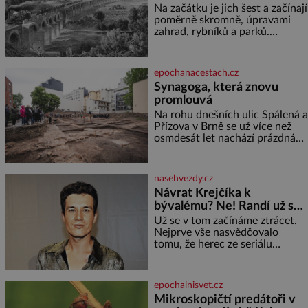
je ho desetkrát méně), a
samouci
Na začátku je jich šest a začínají
kyselinu listovou. Ale
poměrně skromně, úpravami
zahrad, rybníků a parků.
Postupně si ale troufnou i na
stavbu železnic. Během 40 let
vybudují na území monarchie
epochanacestach.cz
třetinu všech tratí, tedy asi
Synagoga, která znovu
3500 kilometrů! Ohromně na
promlouvá
tom zbohatnou… Podnikavého
ducha zdědí bratři Kleinové po
Na rohu dnešních ulic Spálená a
otci Johannovi (1756–1835),
Přízova v Brně se už více než
který má malý statek na
osmdesát let nachází prázdná
Jesenicku
parcela. Jen málokdo z
kolemjdoucích tuší, že právě
zde stála jedna z největších
nasehvezdy.cz
synagog v českých zemích –
Návrat Krejčíka k
monumentální stavba, která
bývalému? Ne! Randí už s
byla po desetiletí symbolem
jiným!
sebevědomé a prosperující
Už se v tom začínáme ztrácet.
židovské komunity. Brněnská
Nejprve vše nasvědčovalo
Velká synagoga byla slavnostně
tomu, že herec ze seriálu
otevřena v roce
Kamarádi, Daniel Krejčík (32),
se po krachu manželství s
ředitelem školy Jiřím
epochalnisvet.cz
Vymětalem (43) vrátí ke svému
Mikroskopičtí predátoři v
bývalému p