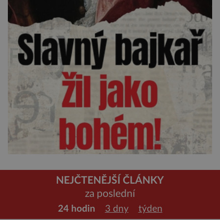
NEJČTENĚJŠÍ ČLÁNKY
za poslední
24 hodin
3 dny
týden