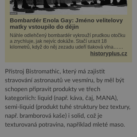
Bombardér Enola Gay: Jméno velitelovy
matky vstoupilo do dějin
Náhle odlehčený bombardér vykrouží prudkou otočku
a zrychluje, jak nejvíc dokáže. Stačí urazit 18
kilometrů, když do něj zezadu udeří tlaková vlna…
Americké rozhodnutí svrhnout ničivou jadernou
historyplus.cz
bombu ...
Přístroj Bistromathic, který má zajistit
stravování astronautů ve vesmíru, by měl být
schopen připravit produkty ve třech
kategoriích: liquid (např. káva, čaj, MANA),
semi-liquid (produkt tuhé struktury bez textury,
např. bramborová kaše) i solid, což je
texturovaná potravina, například mleté maso.