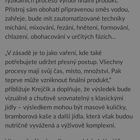
fyzikálních procesů vyrobí finální produkt.
Přístroj sám obohatí připravenou směs vodou,
zahřeje, bude mít zautomatizované techniky
míchání, mixování, řezání, hnětení, formování,
chlazení, obohacování v určitých fázích…
„V zásadě je to jako vaření, kde také
potřebujete udržet přesný postup. Všechny
procesy mají svůj čas, místo, množství. Pak
teprve může vzniknout finální produkt,“
přibližuje Krejčík a doplňuje, že výsledek bude
vizuálně a chuťově srovnatelný s klasickými
jídly – výsledkem mohou být masové kuličky,
bramborová kaše a další jídla, která však budou
nutričně vyvážená a výživově komplexní.