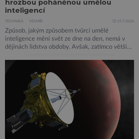
hrozbou poháněnou umělou
inteligencí
TECHNIKA
VESMÍR
19.7.2026
Způsob, jakým způsobem tvůrci umělé
inteligence mění svět ze dne na den, nemá v
dějinách lidstva obdoby. Avšak, zatímco většina
pozornosti se soustředí na chatboty,
generování obrázků nebo automatizaci práce,
bezpečnostní experti upozorňují na mnohem
méně nápadné riziko. Podle některých
odborníků by už během příštích dvou let mohly
pokročilé systémy AI výrazně usnadnit
kybernetické útoky […]