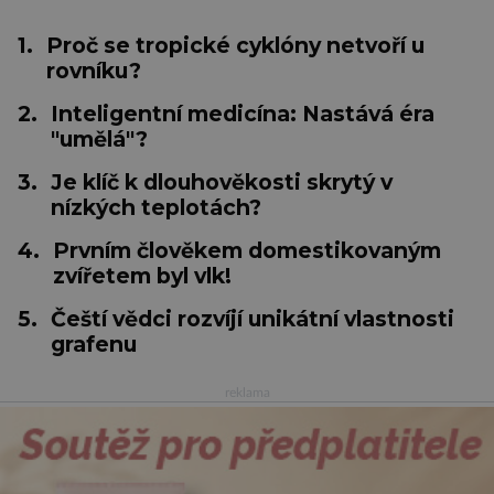
1.
Proč se tropické cyklóny netvoří u
rovníku?
2.
Inteligentní medicína: Nastává éra
"umělá"?
3.
Je klíč k dlouhověkosti skrytý v
nízkých teplotách?
4.
Prvním člověkem domestikovaným
zvířetem byl vlk!
5.
Čeští vědci rozvíjí unikátní vlastnosti
grafenu
reklama