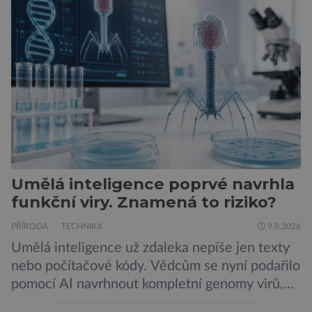
Umělá inteligence poprvé navrhla
funkční viry. Znamená to riziko?
PŘÍRODA
TECHNIKA
9.8.2026
Umělá inteligence už zdaleka nepíše jen texty
nebo počítačové kódy. Vědcům se nyní podařilo
pomocí AI navrhnout kompletní genomy virů,
které následně v laboratoři skutečně ožily.