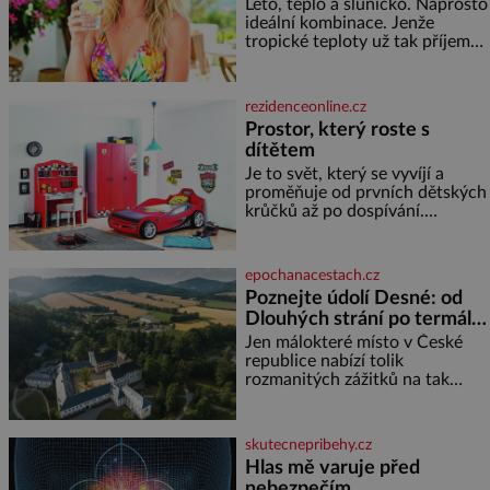
Léto, teplo a sluníčko. Naprosto
ideální kombinace. Jenže
tropické teploty už tak příjemné
nejsou. Víte, jakými potravinami
se můžete rychle ochladit? K
dyž se nám tropy zaryjí pod
rezidenceonline.cz
kůži, hledáme úlevu v bazénu
Prostor, který roste s
nebo pomocí klimatizace. Jenže
dítětem
ne vždycky můžeme být v jejich
blízkosti. Nemusíte však zoufat.
Je to svět, který se vyvíjí a
Pokud budete mít promyšlený
proměňuje od prvních dětských
jídelníček, žadné pařáky si na
krůčků až po dospívání.
vás
Správně navržený pokoj
podporuje bezpečí, kreativitu,
soustředění i odpočinek a
epochanacestach.cz
reaguje na každou etapu života
Poznejte údolí Desné: od
a specifické potřeby dítěte. Pro
Dlouhých strání po termální
nejmenší je klíčová
prameny
jednoduchost, měkkost a
Jen málokteré místo v České
bezpečí, proto by pokoj
republice nabízí tolik
miminka měl působit především
rozmanitých zážitků na tak
klidně a útulně. Předškolní věk
malém území jako údolí řeky
je
Desné v srdci Jeseníků. Během
jediného dne můžete
skutecnepribehy.cz
nahlédnout do útrob jedné z
Hlas mě varuje před
nejvýznamnějších vodních
nebezpečím