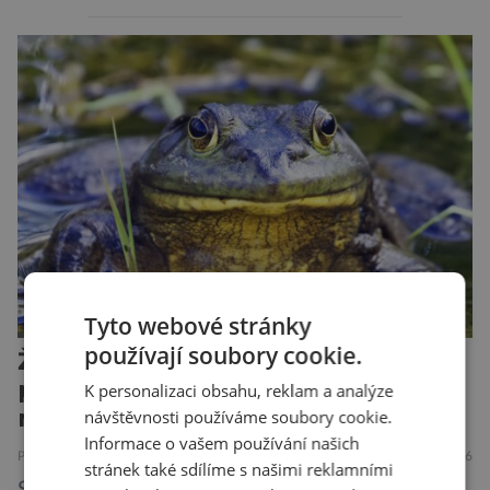
by si psa rádi pořídili, ale nemohou, protože
jsou alergičtí. Jejich imunitní systém
přecitlivěle reaguje na proteiny obsažené v
psích slinách, potu, moči a šupinkách kůže,
zachycených v srsti. Vědci nyní geneticky
upravili psy, aby […]
Tyto webové stránky
používají soubory cookie.
Žáby mohou poskytnout
protilátku proti smrtelné otravě
K personalizaci obsahu, reklam a analýze
měkkýši
návštěvnosti používáme soubory cookie.
Informace o vašem používání našich
PŘÍRODA
ZAJÍMAVOSTI
7.8.2026
stránek také sdílíme s našimi reklamními