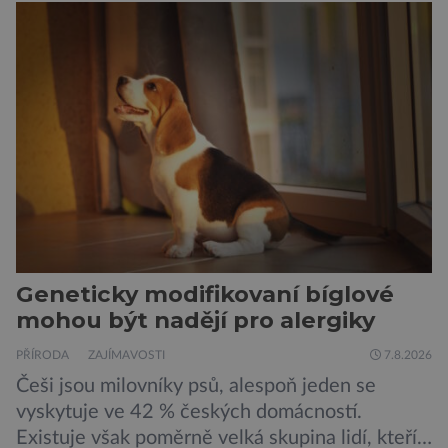
Takový postup není samoúčelný, protože by
mohl pomoci v boji proti bakteriím odolným
vůči antibiotikům, současně však otevírá nové
otázky biologické bezpečnosti. Výzkumníci ze
Stanfordovy univerzity a Arc Institute […]
Geneticky modifikovaní bíglové
mohou být nadějí pro alergiky
PŘÍRODA
ZAJÍMAVOSTI
7.8.2026
Češi jsou milovníky psů, alespoň jeden se
vyskytuje ve 42 % českých domácností.
Existuje však poměrně velká skupina lidí, kteří