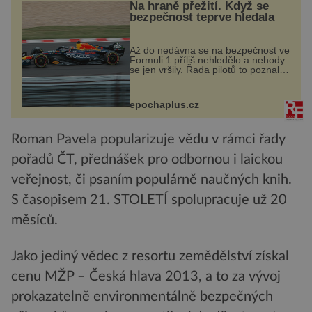
Na hraně přežití. Když se
bezpečnost teprve hledala
Až do nedávna se na bezpečnost ve
Formuli 1 příliš nehledělo a nehody
se jen vršily. Řada pilotů to poznala
na vlastní kůži, často s trvalými
následky nebo bohužel i ztrátou
života. Dnes nepochopiteln...
epochaplus.cz
Roman Pavela popularizuje vědu v rámci řady
pořadů ČT, přednášek pro odbornou i laickou
veřejnost, či psaním populárně naučných knih.
S časopisem 21. STOLETÍ spolupracuje už 20
měsíců.
Jako jediný vědec z resortu zemědělství získal
cenu MŽP – Česká hlava 2013, a to za vývoj
prokazatelně environmentálně bezpečných