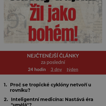
NEJČTENĚJŠÍ ČLÁNKY
za poslední
24 hodin
3 dny
týden
1.
Proč se tropické cyklóny netvoří u
rovníku?
2.
Inteligentní medicína: Nastává éra
"umělá"?