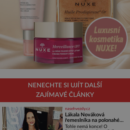
NENECHTE SI UJÍT DALŠÍ
ZAJÍMAVÉ ČLÁNKY
nasehvezdy.cz
Lákala Nováková
řemeslníka na polonahé
tělo!
Tohle nemá konce! O