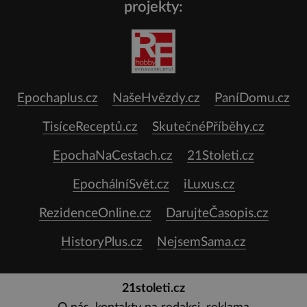
projekty:
Epochaplus.cz
NašeHvězdy.cz
PaníDomu.cz
TisíceReceptů.cz
SkutečnéPříběhy.cz
EpochaNaCestach.cz
21Stoleti.cz
EpochálníSvět.cz
iLuxus.cz
RezidenceOnline.cz
DarujteČasopis.cz
HistoryPlus.cz
NejsemSama.cz
21stoleti.cz