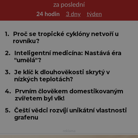
za poslední
24 hodin
3 dny
týden
1.
Proč se tropické cyklóny netvoří u
rovníku?
2.
Inteligentní medicína: Nastává éra
"umělá"?
3.
Je klíč k dlouhověkosti skrytý v
nízkých teplotách?
4.
Prvním člověkem domestikovaným
zvířetem byl vlk!
5.
Čeští vědci rozvíjí unikátní vlastnosti
grafenu
reklama