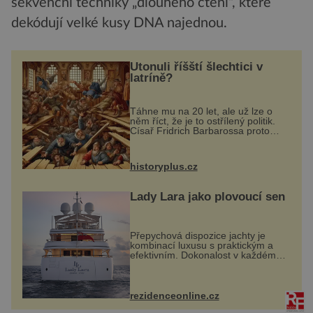
sekvenční techniky „dlouhého čtení“, které
dekódují velké kusy DNA najednou.
Utonuli říšští šlechtici v
latríně?
Táhne mu na 20 let, ale už lze o
něm říct, že je to ostřílený politik.
Císař Fridrich Barbarossa proto
posílá svého syna a dědice
Jindřicha VI. do Erfurtu, aby se stal
prostředníkem při řešení sporu m...
historyplus.cz
Lady Lara jako plovoucí sen
Přepychová dispozice jachty je
kombinací luxusu s praktickým a
efektivním. Dokonalost v každém
detailu představuje značka Fendi
Casa, kterou byly vybaveny její
paluby. Monacký přístav nabízí
každoročn...
rezidenceonline.cz