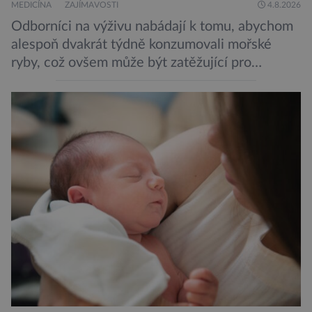
MEDICÍNA
ZAJÍMAVOSTI
4.8.2026
Odborníci na výživu nabádají k tomu, abychom
alespoň dvakrát týdně konzumovali mořské
ryby, což ovšem může být zatěžující pro
peněženku. Dobrou zprávou je, že hvězdou
doporučení se nyní staly konzervované
sardinky, které si může dovolit opravdu každý
„Místo toho, aby poskytovaly izolované
mononutrienty, jsou rybí konzervy kompletní
potravinou,“ říká nutriční specialista Colin
Robertson a zdůrazňuje […]