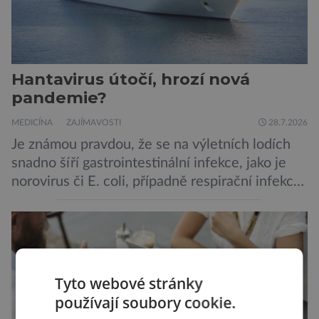
Hantavirus útočí, hrozí nová
pandemie?
MEDICÍNA
ZAJÍMAVOSTI
28.7.2026
Je známou pravdou, že se na výletních lodích
snadno šíří gastrointestinální infekce, jako je
norovirus či E. coli, případně respirační infekce,
jak tomu bylo na počátku pandemie covidu.
Ovšem slyšet o prvním ohnisku hantaviru na
výletní lodi bylo znepokojivé i pro odborníky.
Zdá se, že nebezpečí bylo prozatím zažehnáno.
Máme se bát nové pandemie? Hantavirus […]
Tyto webové stránky
používají soubory cookie.