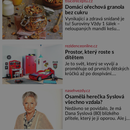
tisicereceptu.cz
i českého fotbalu v regionech.
Domácí ořechová granola
Partner
bez cukru
Vynikající a zdravá snídaně je
tu! Suroviny Vždy 1 šálek –
neloupaných mandlí kešu
ořechů vlašských ořechů
slunečnicových semínek
semínek dýně rozinek 3 šálky
rezidenceonline.cz
ovesných vloček 1 lžíce mlet
Prostor, který roste s
dítětem
Je to svět, který se vyvíjí a
proměňuje od prvních dětských
krůčků až po dospívání.
Správně navržený pokoj
podporuje bezpečí, kreativitu,
soustředění i odpočinek a
nasehvezdy.cz
reaguje na každou etapu života
Osamělá herečka Syslová
a specifické potřeby dítěte. Pro
všechno vzdala?
nejmenší je klíčová
jednoduchost, měkkost a
Nedávno se povídalo, že má
bezpečí, proto by pokoj
Dana Syslová (80) blízkého
miminka měl působit především
přítele, který je jí oporou. Ale je
klidně a útulně. Předškolní věk
to ještě vůbec pravda? V
je
posledních dnech čím dál