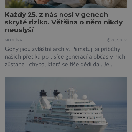
Každý 25. z nás nosí v genech
skryté riziko. Většina o něm nikdy
neuslyší
MEDICÍNA
30.7.2026
Geny jsou zvláštní archiv. Pamatují si příběhy
našich předků po tisíce generací a občas v nich
zůstane i chyba, která se tiše dědí dál. Je
nenápadná. Nepůsobí bolest ani únavu. Člověk
o ní nemusí vědět celý život. Přesto může
jednou rozhodnout o zdraví jeho dítěte. Právě
to je případ řady dědičných onemocnění,
například cystické fibrózy, […]