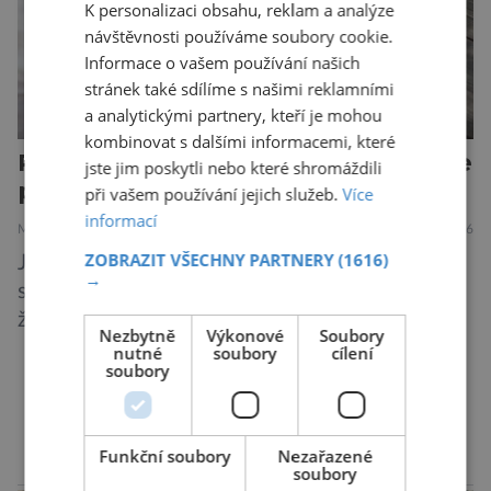
K personalizaci obsahu, reklam a analýze
návštěvnosti používáme soubory cookie.
Informace o vašem používání našich
stránek také sdílíme s našimi reklamními
a analytickými partnery, kteří je mohou
kombinovat s dalšími informacemi, které
Proč někteří lidé stále chodí všude
jste jim poskytli nebo které shromáždili
pozdě!
při vašem používání jejich služeb.
Více
informací
MEDICÍNA
ZAJÍMAVOSTI
28.7.2026
ZOBRAZIT VŠECHNY PARTNERY
(1616)
Jsou lidé, kteří ať se snaží, jak chtějí, na
→
schůzku nikdy nedorazí včas. A to i když vědí,
že je nedochvilnost vnímána jako bezohlednost
Nezbytně
Výkonové
Soubory
či projev nedostatečné úcty k protistraně.
nutné
soubory
cílení
soubory
Nejnovější průzkumy ukazují, že za to lidé, kteří
chodí chronicky pozdě, možná úplně nemohou.
DALŠÍ ČLÁNKY ›
Jaké jsou nejčastější příčiny nedochvilnosti? A
Funkční soubory
Nezařazené
dá se s ní bojovat? […]
soubory
reklama