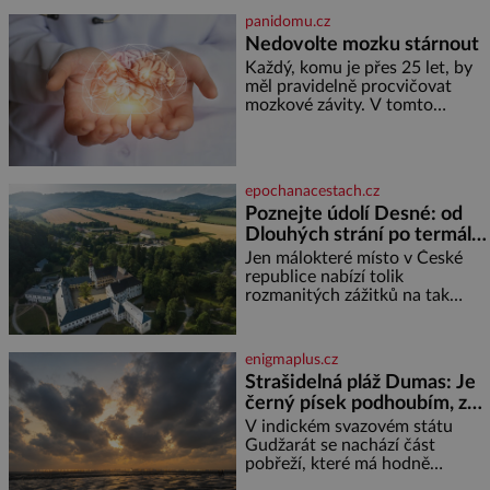
častěji mluví o svém odchodu.
panidomu.cz
Dohnala ji snad samota? Půs
Nedovolte mozku stárnout
Každý, komu je přes 25 let, by
měl pravidelně procvičovat
mozkové závity. V tomto
období se totiž začíná
zhoršovat paměť. Možná máte
problém vzpomenout si na
jméno kolegy z práce. Nebo
epochanacestach.cz
marně v paměti lovíte název
Poznejte údolí Desné: od
knížky, kterou jste nedávno
Dlouhých strání po termální
přečetli. Je to opravdu tak, s
věkem jako kdyby se paměť
prameny
Jen málokteré místo v České
rozhodla stávkovat. Cvičte
republice nabízí tolik
rozmanitých zážitků na tak
malém území jako údolí řeky
Desné v srdci Jeseníků. Během
jediného dne můžete
enigmaplus.cz
nahlédnout do útrob jedné z
Strašidelná pláž Dumas: Je
nejvýznamnějších vodních
černý písek podhoubím, ze
elektráren v Evropě, vydat se na
kterého roste zlo?
horské hřebeny, projet se na
V indickém svazovém státu
koloběžce a den zakončit
Gudžarát se nachází část
poznáváním památek ve
pobřeží, které má hodně
Velkých Losinách nebo v
temnou pověst. Jistě k tomu