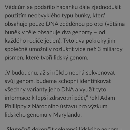
Vědcům se podařilo hádanku dále zjednodušit
použitím neobvyklého typu buňky, která
obsahuje pouze DNA zděděnou po otci (většina
buněk v těle obsahuje dva genomy – od
každého rodiče jeden). Tyto dva pokroky jim
společně umožnily rozluštit více než 3 miliardy
písmen, které tvoří lidský genom.
„V budoucnu, až si někdo nechá sekvenovat
svůj genom, budeme schopni identifikovat
všechny varianty jeho DNA a využít tyto
informace k lepší zdravotní péči,“ řekl Adam
Phillippy z Národního ústavu pro výzkum
lidského genomu v Marylandu.
„Skutečně dokončit sekvenci lidského genomu