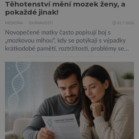
Těhotenství mění mozek ženy, a
pokaždé jinak!
MEDICÍNA
ZAJÍMAVOSTI
31.7.2026
Novopečené matky často popisují boj s
„mozkovou mlhou“, kdy se potýkají s výpadky
krátkodobé paměti, roztržitostí, problémy se
vyjádřit či neschopností udržet pozornost. Tyto
obtíže byly dlouhou dobu připisovány
nedostatku spánku a stresu při péči o
novorozence. Nyní se však ukazuje, že za tím
stojí změny v mozku vyvolané těhotenstvím!
Poporodní mozková mlha, v angličtině […]