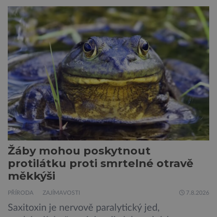
jsou alergičtí. Jejich imunitní systém
přecitlivěle reaguje na proteiny obsažené v
psích slinách, potu, moči a šupinkách kůže,
zachycených v srsti. Vědci nyní geneticky
upravili psy, aby […]
Žáby mohou poskytnout
protilátku proti smrtelné otravě
měkkýši
PŘÍRODA
ZAJÍMAVOSTI
7.8.2026
Saxitoxin je nervově paralytický jed,