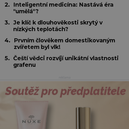
2.
Inteligentní medicína: Nastává éra
"umělá"?
3.
Je klíč k dlouhověkosti skrytý v
nízkých teplotách?
4.
Prvním člověkem domestikovaným
zvířetem byl vlk!
5.
Čeští vědci rozvíjí unikátní vlastnosti
grafenu
reklama