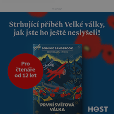
vdávala, když mi bylo dvacet.
Oba jsme byli mladí a byl to tak
reklama
říkajíc sňatek z rozumu. Rodiče
nás dali dohromady, Toník byl
dobře zaopatřený mladý muž.
Manželství nám oběma moc
nesvědčilo, brzy jsme zjistili, že