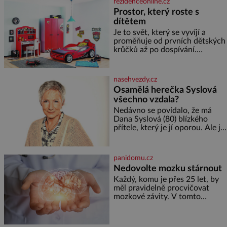
rezidenceonline.cz
ovesných vloček 1 lžíce mlet
Prostor, který roste s
dítětem
Je to svět, který se vyvíjí a
proměňuje od prvních dětských
krůčků až po dospívání.
Správně navržený pokoj
podporuje bezpečí, kreativitu,
soustředění i odpočinek a
nasehvezdy.cz
reaguje na každou etapu života
Osamělá herečka Syslová
a specifické potřeby dítěte. Pro
všechno vzdala?
nejmenší je klíčová
jednoduchost, měkkost a
Nedávno se povídalo, že má
bezpečí, proto by pokoj
Dana Syslová (80) blízkého
miminka měl působit především
přítele, který je jí oporou. Ale je
klidně a útulně. Předškolní věk
to ještě vůbec pravda? V
je
posledních dnech čím dál
častěji mluví o svém odchodu.
panidomu.cz
Dohnala ji snad samota? Půs
Nedovolte mozku stárnout
Každý, komu je přes 25 let, by
měl pravidelně procvičovat
mozkové závity. V tomto
období se totiž začíná
zhoršovat paměť. Možná máte
problém vzpomenout si na