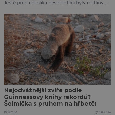
Ještě před několika desetiletími byly rostliny
považovány za tiché a pasivní organismy, které
pouze reagují na změny prostředí. Moderní
výzkum však ukazuje, že skutečnost je mnohem
zajímavější. Rostliny totiž dokážou své okolí
vnímat prostřednictvím mechanických podnětů
a samy také vydávají zvuky […]
Nejodvážnější zvíře podle
Guinnessovy knihy rekordů?
Šelmička s pruhem na hřbetě!
PŘÍRODA
5.8.2026