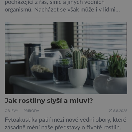
pocházející z řas, sinic a jiných vodních
organismů. Nacházet se však může i v lidmi
konzumovaných mlžích, jako jsou ústřice nebo
slávky. K příznakům otravy patří paralýza
dýchacích cest, dojít však může až k udušení.
Dosud proti tomuto jedu neexistovala
protilátka, nyní ji zřejmě vědci objevili, ovšem
její zdroj je […]
Jak rostliny slyší a mluví?
OBJEVY
PŘÍRODA
6.8.2026
Fytoakustika patří mezi nové vědní obory, které
zásadně mění naše představy o životě rostlin.