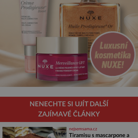
NENECHTE SI UJÍT DALŠÍ
ZAJÍMAVÉ ČLÁNKY
nejsemsama.cz
Tiramisu s mascarpone a