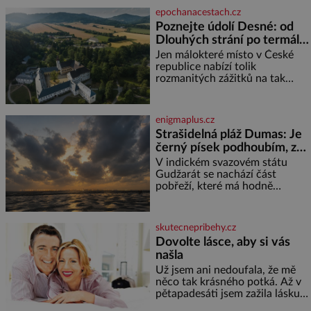
jméno kolegy z práce. Nebo
epochanacestach.cz
marně v paměti lovíte název
Poznejte údolí Desné: od
knížky, kterou jste nedávno
Dlouhých strání po termální
přečetli. Je to opravdu tak, s
věkem jako kdyby se paměť
prameny
Jen málokteré místo v České
rozhodla stávkovat. Cvičte
republice nabízí tolik
rozmanitých zážitků na tak
malém území jako údolí řeky
Desné v srdci Jeseníků. Během
jediného dne můžete
enigmaplus.cz
nahlédnout do útrob jedné z
Strašidelná pláž Dumas: Je
nejvýznamnějších vodních
černý písek podhoubím, ze
elektráren v Evropě, vydat se na
kterého roste zlo?
horské hřebeny, projet se na
V indickém svazovém státu
koloběžce a den zakončit
Gudžarát se nachází část
poznáváním památek ve
pobřeží, které má hodně
Velkých Losinách nebo v
temnou pověst. Jistě k tomu
termálním
přispívá i černý písek této pláže.
Proč má pláž takové netypické
skutecnepribehy.cz
zbarvení? Nakolik jsou pravd
Dovolte lásce, aby si vás
našla
Už jsem ani nedoufala, že mě
něco tak krásného potká. Až v
pětapadesáti jsem zažila lásku
na první pohled. Poprvé jsem se