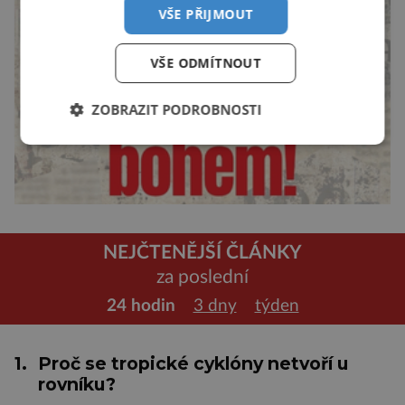
VŠE PŘIJMOUT
VŠE ODMÍTNOUT
ZOBRAZIT PODROBNOSTI
NEJČTENĚJŠÍ ČLÁNKY
za poslední
24 hodin
3 dny
týden
1.
Proč se tropické cyklóny netvoří u
rovníku?