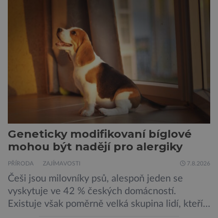
Geneticky modifikovaní bíglové
mohou být nadějí pro alergiky
PŘÍRODA
ZAJÍMAVOSTI
7.8.2026
Češi jsou milovníky psů, alespoň jeden se
vyskytuje ve 42 % českých domácností.
Existuje však poměrně velká skupina lidí, kteří
by si psa rádi pořídili, ale nemohou, protože