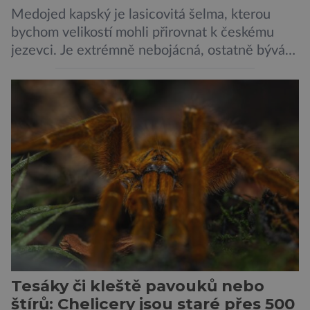
Medojed kapský je lasicovitá šelma, kterou
bychom velikostí mohli přirovnat k českému
jezevci. Je extrémně nebojácná, ostatně bývá
označována za nejodvážnější zvíře vůbec. V
této souvislosti je dokonce zapsána do
Guinnessovy knihy rekordů. Navzdory svému
názvu nežije pouze v jižní Africe, ale domovem
je mu valná část černého kontinentu a
vyskytuje se rovněž v oblastech […]
Tesáky či kleště pavouků nebo
štírů: Chelicery jsou staré přes 500