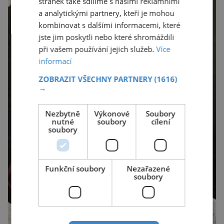
stránek také sdílíme s našimi reklamními
a analytickými partnery, kteří je mohou
kombinovat s dalšími informacemi, které
jste jim poskytli nebo které shromáždili
při vašem používání jejich služeb.
Více
informací
ZOBRAZIT VŠECHNY PARTNERY
(1616)
→
Nezbytně
Výkonové
Soubory
nutné
soubory
cílení
soubory
Funkční soubory
Nezařazené
soubory