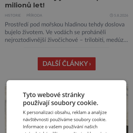
milionů let!
HISTORIE
PŘÍRODA
5.8.2026
Prostředí pod mořskou hladinou tehdy doslova
bujelo životem. Ve vodách se proháněli
nejroztodivnější živočichové – trilobiti, medúzy
či hlavonožci. V dávném kambriu žil také
prazvláštní stonožce podobný tvor, který měl
zárodky zbraní typických pro dnešní pavouky.
DALŠÍ ČLÁNKY ›
Pavouci, štíři či klíšťata jsou členovci patřící do
skupiny klepítkatců. Vyznačují se takzvanými
reklama
chelicerami, které u nich představují právě […]
Tyto webové stránky
používají soubory cookie.
K personalizaci obsahu, reklam a analýze
návštěvnosti používáme soubory cookie.
Informace o vašem používání našich