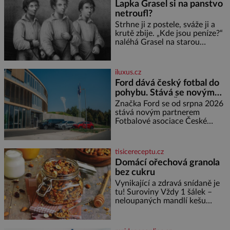
Lapka Grasel si na panstvo
díky stovkám let pečlivého
netroufl?
šlechtění se z ní stává zelenina,
bez které si českou zahradu ani
Strhne ji z postele, sváže ji a
nedokážeme představit. Její
krutě zbije. „Kde jsou peníze?“
příběh je
naléhá Grasel na starou
švadlenku. Když mu to
neprozradí – ostatně ani
nemůže, protože žádné nemá,
iluxus.cz
spokojí se lupič s několika
Ford dává český fotbal do
měďáky a štůčky látky. Zraněná
pohybu. Stává se novým
žena pár dní nato umírá. Je to
partnerem FAČR
muž nebývale krutý. Jeho činy
Značka Ford se od srpna 2026
budí hrůzu ještě dlouho po jeho
stává novým partnerem
smrti
Fotbalové asociace České
republiky. V rámci tříleté
spolupráce zajistí mobilitu
asociace, reprezentačních týmů
tisicereceptu.cz
i českého fotbalu v regionech.
Domácí ořechová granola
Partner
bez cukru
Vynikající a zdravá snídaně je
tu! Suroviny Vždy 1 šálek –
neloupaných mandlí kešu
ořechů vlašských ořechů
slunečnicových semínek
semínek dýně rozinek 3 šálky