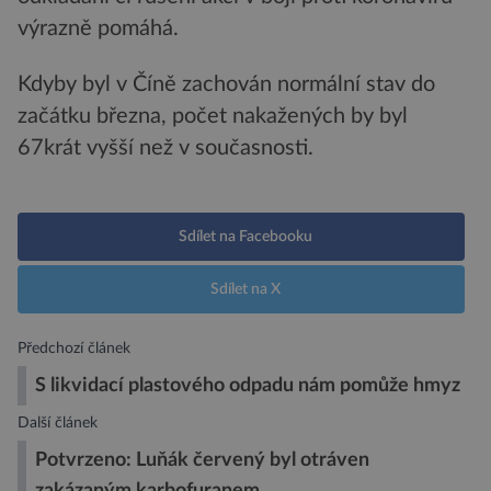
výrazně pomáhá.
Kdyby byl v Číně zachován normální stav do
začátku března, počet nakažených by byl
67krát vyšší než v současnosti.
Sdílet na Facebooku
Sdílet na X
Předchozí článek
S likvidací plastového odpadu nám pomůže hmyz
Další článek
Potvrzeno: Luňák červený byl otráven
zakázaným karbofuranem