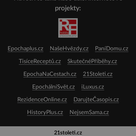
projekty:
Epochaplus.cz
NašeHvězdy.cz
PaníDomu.cz
TisíceReceptů.cz
SkutečnéPříběhy.cz
EpochaNaCestach.cz
21Stoleti.cz
EpochálníSvět.cz
iLuxus.cz
RezidenceOnline.cz
DarujteČasopis.cz
HistoryPlus.cz
NejsemSama.cz
21stoleti.cz