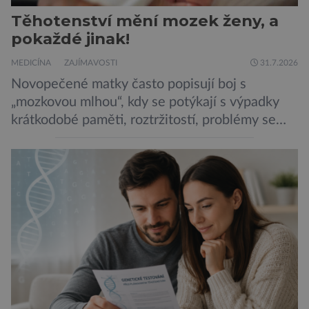
Těhotenství mění mozek ženy, a
pokaždé jinak!
MEDICÍNA
ZAJÍMAVOSTI
31.7.2026
Novopečené matky často popisují boj s
„mozkovou mlhou“, kdy se potýkají s výpadky
krátkodobé paměti, roztržitostí, problémy se
vyjádřit či neschopností udržet pozornost. Tyto
obtíže byly dlouhou dobu připisovány
nedostatku spánku a stresu při péči o
novorozence. Nyní se však ukazuje, že za tím
stojí změny v mozku vyvolané těhotenstvím!
Poporodní mozková mlha, v angličtině […]