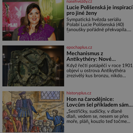
nasehvezdy.cz
jako zapomenuté nábo
Lucie Polišenská je inspirací
pro jiné ženy
Sympatická hvězda seriálu
Polabí Lucie Polišenská (40)
fanoušky pořádně překvapila.
Žena, která je známa svou
přirozeností a na okázalou
módu si příliš nepotrpí, se
epochaplus.cz
vůbec poprvé postavila před
Mechanismus z
objekti
Antikythéry: Nové
výzkumy odhalují další
Když řečtí potápěči v roce 1901
překvapení o starověkém
objeví u ostrova Antikythéra
zrezivělý kus bronzu, nikdo
počítači
netuší, že drží v rukou jeden z
nejúžasnějších vynálezů
starověku. Až moderní
historyplus.cz
rentgenové tomografy odhalí
Hon na čarodějnice:
desítky ozubených kol ukrytých
Lovcům šel příkladem sám
uvnitř. Mechanismus z
král
Antikythéry je dnes považován
„Sestřičky, sudičky, v dlaně
za nejstarší známý analogový
dlaň, vedem se, nesem se přes
počítač na světě. Přesto ani po
moře, pláň, kouzlo teď točme
více než sto letech výzkumu
kol a kol.“ Čarodějnice na scéně
deklamují a diváci v hledišti