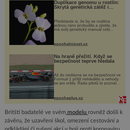
Duplikace genomu u rostlin:
Skrytá genetická zátěž i
evoluční výhoda
Představte si, že by se rostlina
jednou ráno probudila a zjistila, že
má svůj genetický manuál celý
dvakrát. Přesně to se občas v
přírodě stane – a podle nového
výzkumu to může být pro druhy
epochalnisvet.cz
vstupenka...
Na hraně přežití. Když se
bezpečnost teprve hledala
Až do nedávna se na bezpečnost ve
Formuli 1 příliš nehledělo a nehody
se jen vršily. Řada pilotů to poznala
na vlastní kůži, často s trvalými
následky nebo bohužel i ztrátou
života. Dnes nepochopiteln...
epochaplus.cz
Britští badatelé ve svém
modelu
rovněž došli k
závěru, že uzavření škol, omezení cestování a
odkládání či rušení akcí v boji proti koronaviru