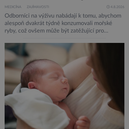
MEDICÍNA
ZAJÍMAVOSTI
4.8.2026
Odborníci na výživu nabádají k tomu, abychom
alespoň dvakrát týdně konzumovali mořské
ryby, což ovšem může být zatěžující pro
peněženku. Dobrou zprávou je, že hvězdou
doporučení se nyní staly konzervované
sardinky, které si může dovolit opravdu každý
„Místo toho, aby poskytovaly izolované
mononutrienty, jsou rybí konzervy kompletní
potravinou,“ říká nutriční specialista Colin
Robertson a zdůrazňuje […]