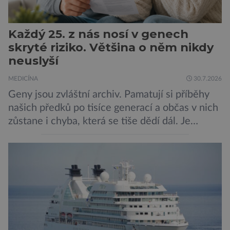
Každý 25. z nás nosí v genech
skryté riziko. Většina o něm nikdy
neuslyší
MEDICÍNA
30.7.2026
Geny jsou zvláštní archiv. Pamatují si příběhy
našich předků po tisíce generací a občas v nich
zůstane i chyba, která se tiše dědí dál. Je
nenápadná. Nepůsobí bolest ani únavu. Člověk
o ní nemusí vědět celý život. Přesto může
jednou rozhodnout o zdraví jeho dítěte. Právě
to je případ řady dědičných onemocnění,
například cystické fibrózy, […]