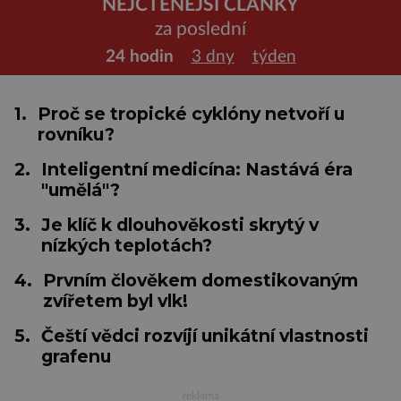
NEJČTENĚJŠÍ ČLÁNKY
za poslední
24 hodin
3 dny
týden
1.
Proč se tropické cyklóny netvoří u
rovníku?
2.
Inteligentní medicína: Nastává éra
"umělá"?
3.
Je klíč k dlouhověkosti skrytý v
nízkých teplotách?
4.
Prvním člověkem domestikovaným
zvířetem byl vlk!
5.
Čeští vědci rozvíjí unikátní vlastnosti
grafenu
reklama