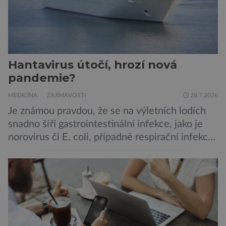
Hantavirus útočí, hrozí nová
pandemie?
MEDICÍNA
ZAJÍMAVOSTI
28.7.2026
Je známou pravdou, že se na výletních lodích
snadno šíří gastrointestinální infekce, jako je
norovirus či E. coli, případně respirační infekce,
jak tomu bylo na počátku pandemie covidu.
Ovšem slyšet o prvním ohnisku hantaviru na
výletní lodi bylo znepokojivé i pro odborníky.
Zdá se, že nebezpečí bylo prozatím zažehnáno.
Máme se bát nové pandemie? Hantavirus […]