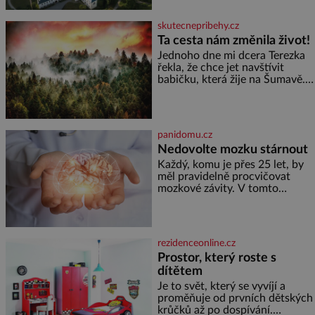
Desné v srdci Jeseníků. Během
jediného dne můžete
skutecnepribehy.cz
nahlédnout do útrob jedné z
Ta cesta nám změnila život!
nejvýznamnějších vodních
Jednoho dne mi dcera Terezka
elektráren v Evropě, vydat se na
řekla, že chce jet navštívit
horské hřebeny, projet se na
babičku, která žije na Šumavě.
koloběžce a den zakončit
Zarazilo mě to. Nikoho
poznáváním památek ve
takového jsme v naší rodině
Velkých Losinách nebo v
neměli. Naše pětiletá dcera
termálním
Terezka měla vždycky divokou
panidomu.cz
fantazii. Už odmalička milovala
Nedovolte mozku stárnout
svět pohádek. Každou chvilku
mi říkala, že se jí zdálo o
Každý, komu je přes 25 let, by
jednorožcích, krásných
měl pravidelně procvičovat
princeznách, statečných
mozkové závity. V tomto
rytířích a létajících dracích.
období se totiž začíná
zhoršovat paměť. Možná máte
problém vzpomenout si na
jméno kolegy z práce. Nebo
rezidenceonline.cz
marně v paměti lovíte název
Prostor, který roste s
knížky, kterou jste nedávno
dítětem
přečetli. Je to opravdu tak, s
věkem jako kdyby se paměť
Je to svět, který se vyvíjí a
rozhodla stávkovat. Cvičte
proměňuje od prvních dětských
krůčků až po dospívání.