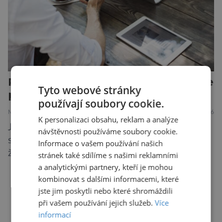
Proč někteří lidé stále chodí všude
Tyto webové stránky
pozdě!
používají soubory cookie.
MEDICÍNA
ZAJÍMAVOSTI
28.7.2026
K personalizaci obsahu, reklam a analýze
Jsou lidé, kteří ať se snaží, jak chtějí, na
návštěvnosti používáme soubory cookie.
schůzku nikdy nedorazí včas. A to i když vědí,
Informace o vašem používání našich
že je nedochvilnost vnímána jako bezohlednost
stránek také sdílíme s našimi reklamními
či projev nedostatečné úcty k protistraně.
a analytickými partnery, kteří je mohou
Nejnovější průzkumy ukazují, že za to lidé, kteří
kombinovat s dalšími informacemi, které
jste jim poskytli nebo které shromáždili
chodí chronicky pozdě, možná úplně nemohou.
DALŠÍ ČLÁNKY ›
při vašem používání jejich služeb.
Více
Jaké jsou nejčastější příčiny nedochvilnosti? A
informací
dá se s ní bojovat? […]