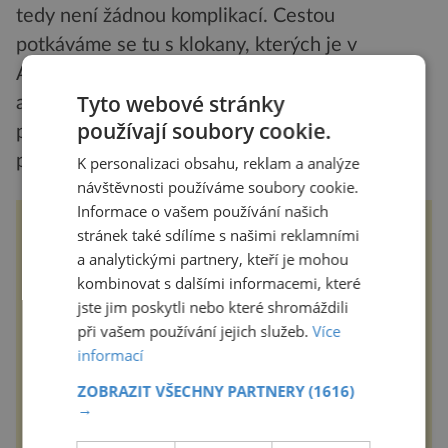
tedy není žádnou komplikací. Cestou
potkáváme se tu s klokany, kterých je v
Austrálii dokonce dvakrát víc než lidí, i tak je
Tyto webové stránky
ale pro nás, Středoevropany, skupinka volně
používají soubory cookie.
pobíhajících klokanů poměrně nevšedním
pohledem.
K personalizaci obsahu, reklam a analýze
návštěvnosti používáme soubory cookie.
Informace o vašem používání našich
ZÁBOŘSKÁ POUŤ 2025
stránek také sdílíme s našimi reklamními
a analytickými partnery, kteří je mohou
Tradiční Zábořská pouť, která se
kombinovat s dalšími informacemi, které
koná v neděli 7.9.2025 od 11:00
jste jim poskytli nebo které shromáždili
hod. u kostela v Záboří, části obce
Kly u Mělníka. V programu
při vašem používání jejich služeb.
Více
naleznete komentovanou prohlídku
kostela, dobovou hudbu, řemesla,
informací
atrakce...
epochanacestach.cz
ZOBRAZIT VŠECHNY PARTNERY
(1616)
→
Zrod Oktoberfestu. Jak
královská svatba
odstartovala největší pivní