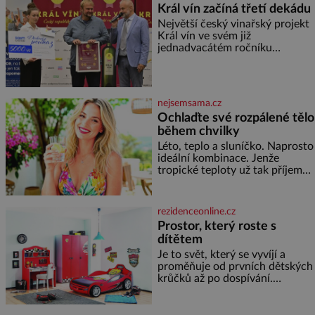
nedokáže žádná z asijských říší,
Král vín začíná třetí dekádu
co nedokážou Němci – to
Největší český vinařský projekt
dokáže český král. Nebo že by
Král vín ve svém již
ne? Mongolové od roku 1223
jednadvacátém ročníku
postupují podél Kaspického a
představil nejlepší domácí vína.
Azovského moře,
Ta vybírala odborná porota z
celkem 1260 vzorků od 157
vinařů. Král vín, který se – i pře
nejsemsama.cz
Ochlaďte své rozpálené tělo
během chvilky
Léto, teplo a sluníčko. Naprosto
ideální kombinace. Jenže
tropické teploty už tak příjemné
nejsou. Víte, jakými potravinami
se můžete rychle ochladit? K
dyž se nám tropy zaryjí pod
rezidenceonline.cz
kůži, hledáme úlevu v bazénu
Prostor, který roste s
nebo pomocí klimatizace. Jenže
dítětem
ne vždycky můžeme být v jejich
blízkosti. Nemusíte však zoufat.
Je to svět, který se vyvíjí a
Pokud budete mít promyšlený
proměňuje od prvních dětských
jídelníček, žadné pařáky si na
krůčků až po dospívání.
vás
Správně navržený pokoj
podporuje bezpečí, kreativitu,
soustředění i odpočinek a