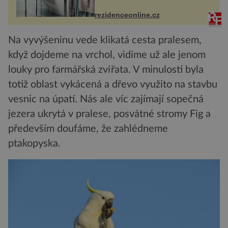
ručníky, osušky a koberečky –
mohou jako mávnutím kouzelného
rezidenceonline.cz
proutku...
Na vyvýšeninu vede klikatá cesta pralesem,
když dojdeme na vrchol, vidíme už ale jenom
louky pro farmářská zvířata. V minulosti byla
totiž oblast vykácená a dřevo využito na stavbu
vesnic na úpatí. Nás ale víc zajímají sopečná
jezera ukrytá v pralese, posvátné stromy Fig a
především doufáme, že zahlédneme
ptakopyska.