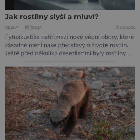
Jak rostliny slyší a mluví?
OBJEVY
PŘÍRODA
6.8.2026
Fytoakustika patří mezi nové vědní obory, které
zásadně mění naše představy o životě rostlin.
Ještě před několika desetiletími byly rostliny
považovány za tiché a pasivní organismy, které
pouze reagují na změny prostředí. Moderní
výzkum však ukazuje, že skutečnost je mnohem
zajímavější. Rostliny totiž dokážou své okolí
vnímat prostřednictvím mechanických podnětů
a samy také vydávají zvuky […]