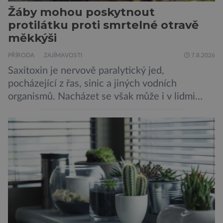
Žáby mohou poskytnout
protilátku proti smrtelné otravě
měkkýši
PŘÍRODA
ZAJÍMAVOSTI
7.8.2026
Saxitoxin je nervově paralytický jed,
pocházející z řas, sinic a jiných vodních
organismů. Nacházet se však může i v lidmi
konzumovaných mlžích, jako jsou ústřice nebo
slávky. K příznakům otravy patří paralýza
dýchacích cest, dojít však může až k udušení.
Dosud proti tomuto jedu neexistovala
protilátka, nyní ji zřejmě vědci objevili, ovšem
její zdroj je […]