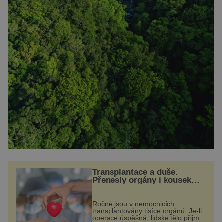
Transplantace a duše.
Přenesly orgány i kousek
osobnosti dárce?
Ročně jsou v nemocnicích
transplantovány tisíce orgánů. Je-li
operace úspěšná, lidské tělo přijme