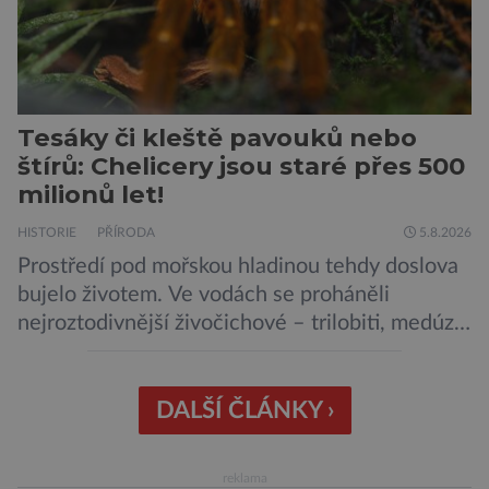
Tesáky či kleště pavouků nebo
štírů: Chelicery jsou staré přes 500
milionů let!
HISTORIE
PŘÍRODA
5.8.2026
Prostředí pod mořskou hladinou tehdy doslova
bujelo životem. Ve vodách se proháněli
nejroztodivnější živočichové – trilobiti, medúzy
či hlavonožci. V dávném kambriu žil také
prazvláštní stonožce podobný tvor, který měl
zárodky zbraní typických pro dnešní pavouky.
DALŠÍ ČLÁNKY ›
Pavouci, štíři či klíšťata jsou členovci patřící do
skupiny klepítkatců. Vyznačují se takzvanými
reklama