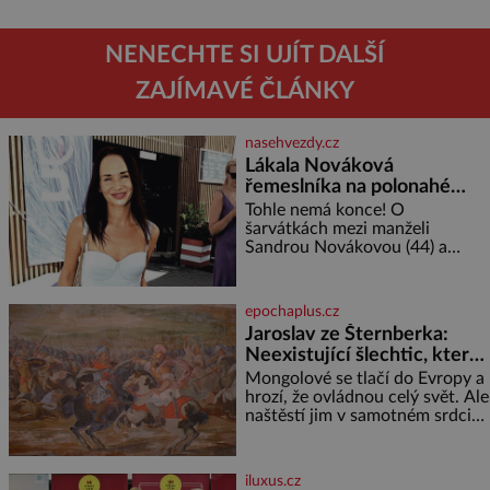
NENECHTE SI UJÍT DALŠÍ
ZAJÍMAVÉ ČLÁNKY
nasehvezdy.cz
Lákala Nováková
řemeslníka na polonahé
tělo!
Tohle nemá konce! O
šarvátkách mezi manželi
Sandrou Novákovou (44) a
Vojtěchem Moravcem (39) se
toho napsalo už hodně. Ale kdo
by doufal, že horká zem u
epochaplus.cz
herečky ze seriálu Ulice a
Jaroslav ze Šternberka:
režiséra vychladne,
Neexistující šlechtic, který
z Moravy vyžene Mongoly
Mongolové se tlačí do Evropy a
hrozí, že ovládnou celý svět. Ale
naštěstí jim v samotném srdci
Evropy stojí v cestě malé, ale
silné království, které dokáže
dobyvatelské hordy zastavit. Co
iluxus.cz