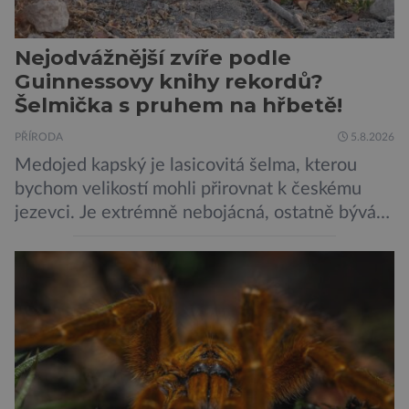
Nejodvážnější zvíře podle
Guinnessovy knihy rekordů?
Šelmička s pruhem na hřbetě!
PŘÍRODA
5.8.2026
Medojed kapský je lasicovitá šelma, kterou
bychom velikostí mohli přirovnat k českému
jezevci. Je extrémně nebojácná, ostatně bývá
označována za nejodvážnější zvíře vůbec. V
této souvislosti je dokonce zapsána do
Guinnessovy knihy rekordů. Navzdory svému
názvu nežije pouze v jižní Africe, ale domovem
je mu valná část černého kontinentu a
vyskytuje se rovněž v oblastech […]