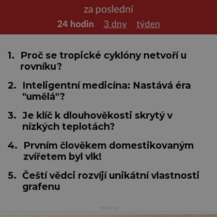
za poslední
24 hodin
3 dny
týden
1.
Proč se tropické cyklóny netvoří u
rovníku?
2.
Inteligentní medicína: Nastává éra
"umělá"?
3.
Je klíč k dlouhověkosti skrytý v
nízkých teplotách?
4.
Prvním člověkem domestikovaným
zvířetem byl vlk!
5.
Čeští vědci rozvíjí unikátní vlastnosti
grafenu
reklama