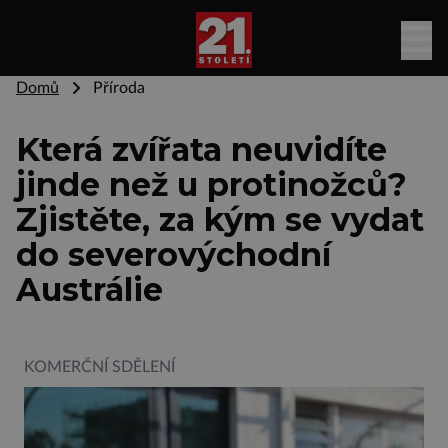
Domů
Příroda
Která zvířata neuvidíte
jinde než u protinožců?
Zjistěte, za kým se vydat
do severovýchodní
Austrálie
KOMERČNÍ SDĚLENÍ