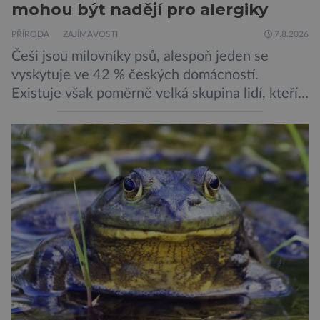
mohou být nadějí pro alergiky
PŘÍRODA
ZAJÍMAVOSTI
7.8.2026
Češi jsou milovníky psů, alespoň jeden se
vyskytuje ve 42 % českých domácností.
Existuje však poměrně velká skupina lidí, kteří
by si psa rádi pořídili, ale nemohou, protože
jsou alergičtí. Jejich imunitní systém
přecitlivěle reaguje na proteiny obsažené v
psích slinách, potu, moči a šupinkách kůže,
zachycených v srsti. Vědci nyní geneticky
upravili psy, aby […]