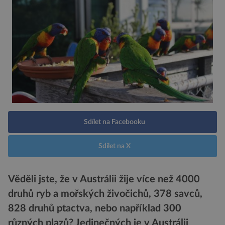
Sdílet na Facebooku
Sdílet na X
Věděli jste, že v Austrálii žije více než 4000
druhů ryb a mořských živočichů, 378 savců,
828 druhů ptactva, nebo například 300
různých plazů? Jedinečných je v Austrálii