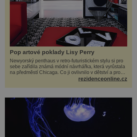
Pop artové poklady Lisy Perry
Newyorský penthaus v retro-futuristickém stylu si pro
sebe zařídila známá módní návrhářka, která vyrůstala
na předměstí Chicaga. Co ji ovlivnilo v dětství a proč
vypadá její domov právě takto? Interié...
rezidenceonline.cz