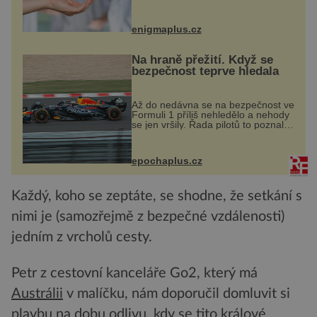
darovaný orgán za své a pacient
může vést plnohodnotný život. Ale
co když při transplantaci
enigmaplus.cz
nepřijímám...
Na hraně přežití. Když se
bezpečnost teprve hledala
Až do nedávna se na bezpečnost ve
Formuli 1 příliš nehledělo a nehody
se jen vršily. Řada pilotů to poznala
na vlastní kůži, často s trvalými
následky nebo bohužel i ztrátou
života. Dnes nepochopiteln...
epochaplus.cz
Každý, koho se zeptáte, se shodne, že setkání s
nimi je (samozřejmě z bezpečné vzdálenosti)
jedním z vrcholů cesty.
Petr z cestovní kanceláře Go2, který má
Austrálii
v malíčku, nám doporučil domluvit si
plavbu na dobu odlivu, kdy se tito králové