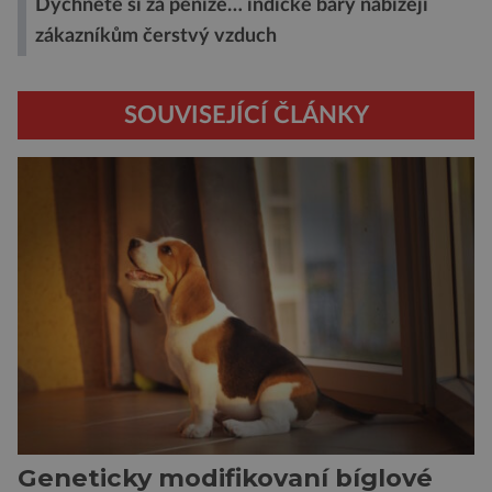
Dýchněte si za peníze… indické bary nabízejí
zákazníkům čerstvý vzduch
SOUVISEJÍCÍ ČLÁNKY
Geneticky modifikovaní bíglové