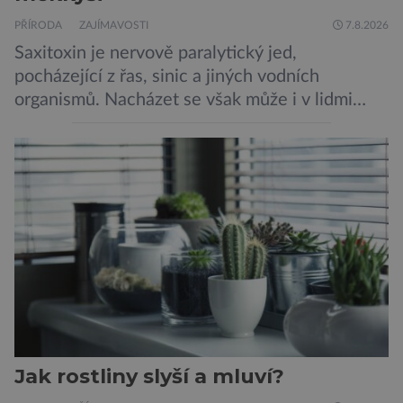
PŘÍRODA
ZAJÍMAVOSTI
7.8.2026
Saxitoxin je nervově paralytický jed,
pocházející z řas, sinic a jiných vodních
organismů. Nacházet se však může i v lidmi
konzumovaných mlžích, jako jsou ústřice nebo
slávky. K příznakům otravy patří paralýza
dýchacích cest, dojít však může až k udušení.
Dosud proti tomuto jedu neexistovala
protilátka, nyní ji zřejmě vědci objevili, ovšem
její zdroj je […]
Jak rostliny slyší a mluví?