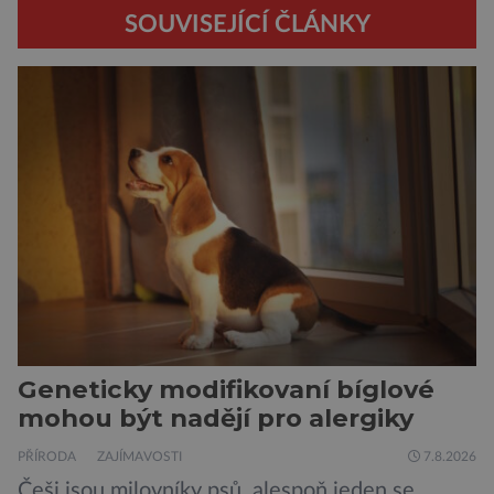
SOUVISEJÍCÍ ČLÁNKY
Geneticky modifikovaní bíglové
mohou být nadějí pro alergiky
PŘÍRODA
ZAJÍMAVOSTI
7.8.2026
Češi jsou milovníky psů, alespoň jeden se