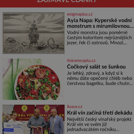
ZAJÍMAVÉ ČLÁNKY
enigmaplus.cz
Ayia Napa: Kyperské vodní
monstrum s mírumilovnou
povahou
Vodní monstra jsou poměrně
častým koloritem nejrůznějších
jezer, řek či ostrovů. Mnozí
skeptici to přikládají hlavně
snaze dané místo zviditelnit a
přitáhnout k němu pozornost
tisicereceptu.cz
záhadám nakloněných turi
Čočkový salát se šunkou
Je lehký, zdravý, a když si k
němu dáte opečený chléb nebo
čerstvou bagetku, bude chutnat
jedna báseň. Suroviny 250 g
vaší oblíbené čočky 150 g
cherry rajčátek 1 velká červená
cibule 2 lžíce
iluxus.cz
Král vín začíná třetí dekádu
Největší český vinařský projekt
Král vín ve svém již
jednadvacátém ročníku