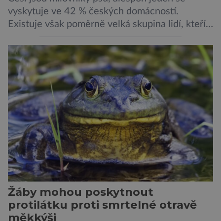
vyskytuje ve 42 % českých domácností.
Existuje však poměrně velká skupina lidí, kteří
by si psa rádi pořídili, ale nemohou, protože
jsou alergičtí. Jejich imunitní systém
přecitlivěle reaguje na proteiny obsažené v
psích slinách, potu, moči a šupinkách kůže,
zachycených v srsti. Vědci nyní geneticky
upravili psy, aby […]
Žáby mohou poskytnout
protilátku proti smrtelné otravě
měkkýši