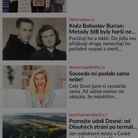
představil nejlepší domácí vína.
Ta vybírala odborná porota z
celkem 1260 vzorků od 157
vinařů. Král vín, který se – i pře
historyplus.cz
Kněz Bohuslav Burian:
Metody StB byly horší než
gestapácké trýznění
Ponižují ho a mlátí. Do jídla mu
přidávají drogy, nenechají ho
pořádně vyspat a smrtí
vyhrožují i jeho nejbližším.
Burian kruté týrání nevydrží a
estébákům podepíše všechno,
skutecnepribehy.cz
co po něm chtějí. Svým
Souseda mi poslalo samo
podpisem jim potvrdí také to, že
nebe!
na něj během výslechů nikdo
nevyvíjel fyzický ani psychický
Celý život jsem si vystačila
nátlak. Syn brněnského řezníka
sama. Až vážná nemoc mi
chce být knězem a
ukázala, že největším
bohatstvím nejsou peníze ani
vlastní byt, ale člověk, který je
ochotný podat pomocnou ruku.
epochanacestach.cz
Vždycky jsem byla spíš
Poznejte údolí Desné: od
samotářka. Nepotřebovala jsem
Dlouhých strání po termální
kolem sebe partu kamarádek
prameny
ani partnera. Stačily mi knihy,
Jen málokteré místo v České