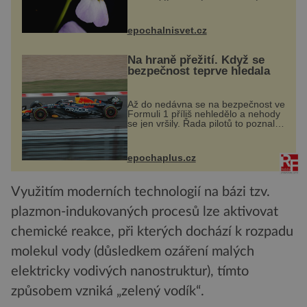
dvakrát. Přesně to se občas v
přírodě stane – a podle nového
výzkumu to může být pro druhy
epochalnisvet.cz
vstupenka...
Na hraně přežití. Když se
bezpečnost teprve hledala
Až do nedávna se na bezpečnost ve
Formuli 1 příliš nehledělo a nehody
se jen vršily. Řada pilotů to poznala
na vlastní kůži, často s trvalými
následky nebo bohužel i ztrátou
života. Dnes nepochopiteln...
epochaplus.cz
Využitím moderních technologií na bázi tzv.
plazmon-indukovaných procesů lze aktivovat
chemické reakce, při kterých dochází k rozpadu
molekul vody (důsledkem ozáření malých
elektricky vodivých nanostruktur), tímto
způsobem vzniká „zelený vodík“.