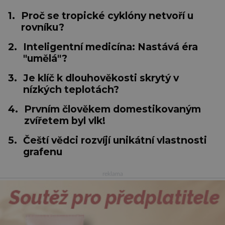
1.
Proč se tropické cyklóny netvoří u
rovníku?
2.
Inteligentní medicína: Nastává éra
"umělá"?
3.
Je klíč k dlouhověkosti skrytý v
nízkých teplotách?
4.
Prvním člověkem domestikovaným
zvířetem byl vlk!
5.
Čeští vědci rozvíjí unikátní vlastnosti
grafenu
reklama