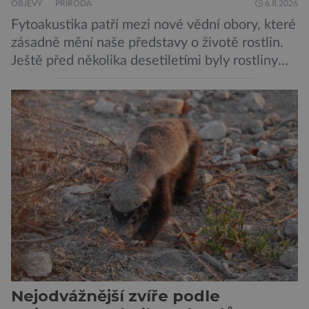
OBJEVY
PŘÍRODA
6.8.2026
Fytoakustika patří mezi nové vědní obory, které
zásadně mění naše představy o životě rostlin.
Ještě před několika desetiletími byly rostliny
považovány za tiché a pasivní organismy, které
pouze reagují na změny prostředí. Moderní
výzkum však ukazuje, že skutečnost je mnohem
zajímavější. Rostliny totiž dokážou své okolí
vnímat prostřednictvím mechanických podnětů
a samy také vydávají zvuky […]
Nejodvážnější zvíře podle