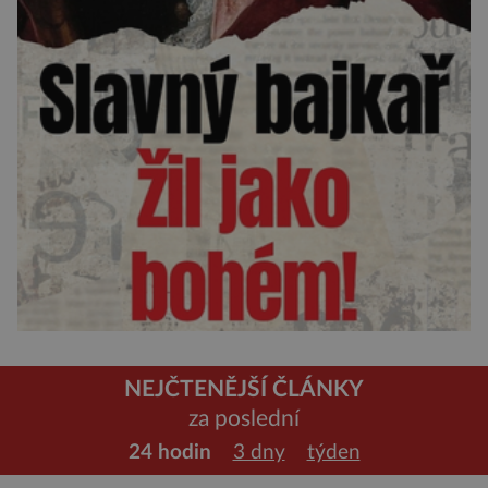
NEJČTENĚJŠÍ ČLÁNKY
za poslední
24 hodin
3 dny
týden