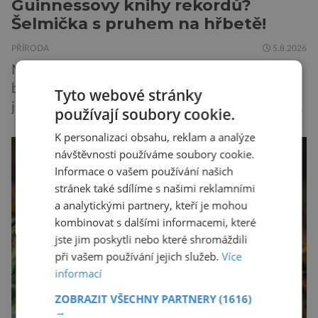
Guinnessovy knihy rekordů?
Šelmička s pruhem na hřbetě!
PŘÍRODA
5.8.2026
Medojed kapský je lasicovitá šelma, kterou
bychom velikostí mohli přirovnat k českému
Tyto webové stránky
jezevci. Je extrémně nebojácná, ostatně bývá
používají soubory cookie.
označována za nejodvážnější zvíře vůbec. V
K personalizaci obsahu, reklam a analýze
této souvislosti je dokonce zapsána do
návštěvnosti používáme soubory cookie.
Guinnessovy knihy rekordů. Navzdory svému
Informace o vašem používání našich
názvu nežije pouze v jižní Africe, ale domovem
stránek také sdílíme s našimi reklamními
je mu valná část černého kontinentu a
a analytickými partnery, kteří je mohou
vyskytuje se rovněž v oblastech […]
kombinovat s dalšími informacemi, které
jste jim poskytli nebo které shromáždili
při vašem používání jejich služeb.
Více
informací
ZOBRAZIT VŠECHNY PARTNERY
(1616)
→