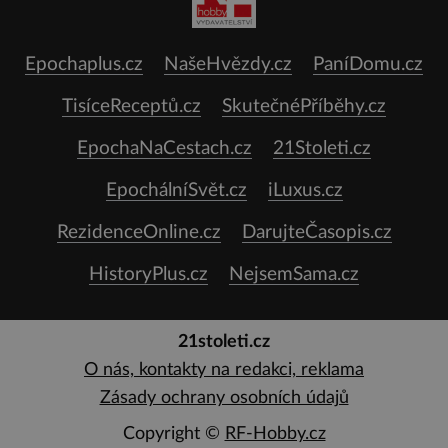
Epochaplus.cz
NašeHvězdy.cz
PaníDomu.cz
TisíceReceptů.cz
SkutečnéPříběhy.cz
EpochaNaCestach.cz
21Stoleti.cz
EpochálníSvět.cz
iLuxus.cz
RezidenceOnline.cz
DarujteČasopis.cz
HistoryPlus.cz
NejsemSama.cz
21stoleti.cz
O nás, kontakty na redakci, reklama
Zásady ochrany osobních údajů
Copyright ©
RF-Hobby.cz