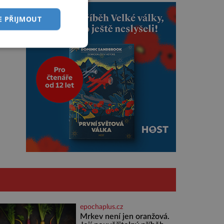
E PŘIJMOUT
epochaplus.cz
Mrkev není jen oranžová.