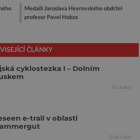
cného
Medaili Jaroslava Heyrovského obdržel
profesor Pavel Hobza
VISEJÍCÍ ČLÁNKY
ská cyklostezka I – Dolním
uskem
1.8.2022
seen e-trail v oblasti
kammergut
20.7.2022