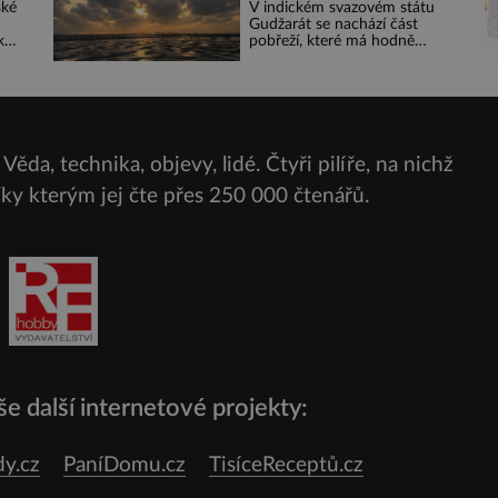
podhoubím, ze kterého
ské
V indickém svazovém státu
roste zlo?
Gudžarát se nachází část
k
pobřeží, které má hodně
eky
temnou pověst. Jistě k tomu
přispívá i černý písek této
ete
pláže. Proč má pláž takové
é z
netypické zbarvení? Nakolik
jsou pravd
 se
 se
Věda, technika, objevy, lidé. Čtyři pilíře, na nichž
čit
díky kterým jej čte přes
250 000 čtenářů.
e další internetové projekty:
y.cz
PaníDomu.cz
TisíceReceptů.cz