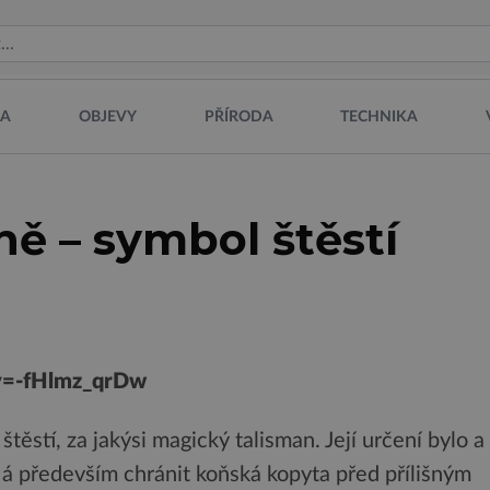
NA
OBJEVY
PŘÍRODA
TECHNIKA
ě – symbol štěstí
v=-fHlmz_qrDw
ěstí, za jakýsi magický talisman. Její určení bylo a
Má především chránit koňská kopyta před přílišným