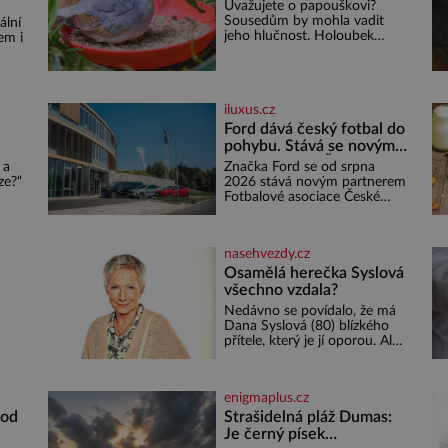
Uvažujete o papouškovi?
Sousedům by mohla vadit
ální
jeho hlučnost. Holoubek
em i
diamantový komunikuje
téměř neslyšitelným pípáním,
ž se
je roztomilý a hodí se i pro
o 4
chovatele začátečníky. Jedná
iluxus.cz
se o nenáročného klidného
ptáčka, který většinu dne jen
Ford dává český fotbal do
posedává. Hodně času tráví
pohybu. Stává se novým
na zemi, kde sbírá zbytky
:
partnerem FAČR
 a
Značka Ford se od srpna
semínek Jeho domovinou je
ze?“
2026 stává novým partnerem
prakticky celá Austrálie s
em
Fotbalové asociace České
výjimkou pobřežní oblasti.
ě do
republiky. V rámci tříleté
e,
spolupráce zajistí mobilitu
emá,
asociace, reprezentačních
nasehvezdy.cz
týmů i českého fotbalu v
regionech. Partner
Osamělá herečka Syslová
o
všechno vzdala?
Nedávno se povídalo, že má
u
Dana Syslová (80) blízkého
i
přítele, který je jí oporou. Ale
ený
je to ještě vůbec pravda? V
posledních dnech čím dál
častěji mluví o svém
enigmaplus.cz
odchodu. Dohnala ji snad
samota? Půs
 od
Strašidelná pláž Dumas:
 Pro
Je černý písek