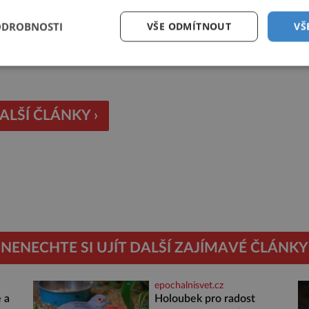
ODROBNOSTI
VŠE ODMÍTNOUT
VŠ
ALŠÍ ČLÁNKY ›
NENECHTE SI UJÍT DALŠÍ ZAJÍMAVÉ ČLÁNKY
epochalnisvet.cz
 a
Holoubek pro radost