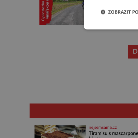
ZOBRAZIT P
D
nejsemsama.cz
Tiramisu s mascarpone