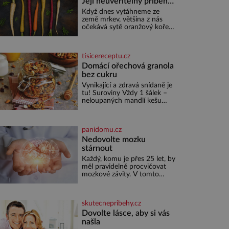
Její neuvěřitelný příběh
začíná fialovou barvou
Když dnes vytáhneme ze
země mrkev, většina z nás
očekává sytě oranžový kořen.
Jenže po většinu své historie
je mrkev všechno možné, jen
ne oranžová. Je fialová, žlutá,
tisicereceptu.cz
bílá, někdy dokonce téměř
černá. Až díky stovkám let
Domácí ořechová granola
pečlivého šlechtění se z ní
bez cukru
stává zelenina, bez které si
Vynikající a zdravá snídaně je
českou zahradu ani
tu! Suroviny Vždy 1 šálek –
nedokážeme představit. Její
neloupaných mandlí kešu
příběh je
ořechů vlašských ořechů
slunečnicových semínek
semínek dýně rozinek 3 šálky
panidomu.cz
ovesných vloček 1 lžíce mlet
Nedovolte mozku
stárnout
Každý, komu je přes 25 let, by
měl pravidelně procvičovat
mozkové závity. V tomto
období se totiž začíná
zhoršovat paměť. Možná
máte problém vzpomenout si
skutecnepribehy.cz
na jméno kolegy z práce.
Nebo marně v paměti lovíte
Dovolte lásce, aby si vás
název knížky, kterou jste
našla
nedávno přečetli. Je to