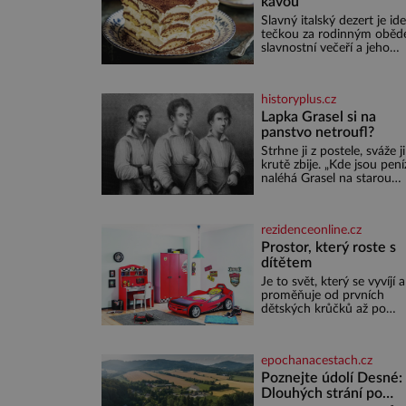
kávou
Slavný italský dezert je ide
tečkou za rodinným oběd
slavnostní večeří a jeho
příprava je jednodušší, ne
může zdát. Ingredience pr
osoby: 250 g mascarpone 3
historyplus.cz
vejce 80 g cukru 200 g
cukrářských piškotů 250 ml
Lapka Grasel si na
silné kávy 2 lžíce amaretta
panstvo netroufl?
kakao na posypání Postup
Strhne ji z postele, sváže ji
Oddělte žloutky od bílků.
krutě zbije. „Kde jsou pení
Žloutky vyšlehejte s cukr
naléhá Grasel na starou
do světlé pěny a postupn
švadlenku. Když mu to
nich vmíchejte mascarpon
neprozradí – ostatně ani
aby vznikl hladký
nemůže, protože žádné n
rezidenceonline.cz
spokojí se lupič s několika
měďáky a štůčky látky.
Prostor, který roste s
Zraněná žena pár dní nat
dítětem
umírá. Je to muž nebývale
Je to svět, který se vyvíjí a
krutý. Jeho činy budí hrůz
proměňuje od prvních
ještě dlouho po jeho smrt
dětských krůčků až po
dospívání. Správně navrž
pokoj podporuje bezpečí,
kreativitu, soustředění i
epochanacestach.cz
odpočinek a reaguje na
každou etapu života a
Poznejte údolí Desné:
specifické potřeby dítěte.
Dlouhých strání po
nejmenší je klíčová