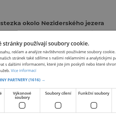
stezka okolo Neziderského jezera
11.7.2022
 stránky používají soubory cookie.
obsahu, reklam a analýze návštěvnosti používáme soubory cookie.
ašich stránek také sdílíme s našimi reklamními a analytickými par
iesroute II
 s dalšími informacemi, které jste jim poskytli nebo které shro
služeb.
Více informací
10.7.2022
HNY PARTNERY
(1616) →
é
Výkonové
Soubory cílení
Funkční soubory
soubory
stezka štýrskou vinařskou oblastí
30.5.2022