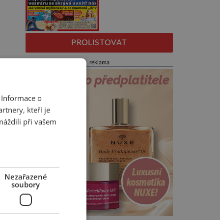
PROLISTOVAT
reklama
 Informace o
tnery, kteří je
máždili při vašem
Nezařazené
soubory