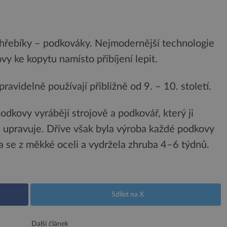
 hřebíky – podkováky. Nejmodernější technologie
y ke kopytu namísto přibíjení lepit.
videlně používají přibližně od 9. – 10. století.
odkovy vyrábějí strojově a podkovář, který ji
ze upravuje. Dříve však byla výroba každé podkovy
ěla se z měkké oceli a vydržela zhruba 4–6 týdnů.
Sdílet na X
Další článek