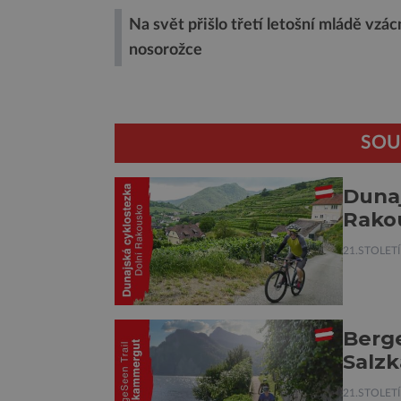
Na svět přišlo třetí letošní mládě vzá
nosorožce
SOU
Dunaj
Rako
21.STOLETÍ
Berge
Salz
21.STOLETÍ