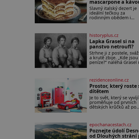
mascarpone a kávo
Slavný italský dezert je
ideální tečkou za
rodinným obědem i
slavnostní večeří a jeho
příprava je jednodušší,
se může zdát. Ingredie
historyplus.cz
pro 4 osoby: 250 g
mascarpone 3 vejce 80 g
Lapka Grasel si na
cukru 200 g cukrářských
panstvo netroufl?
piškotů 250 ml silné kávy 2
Strhne ji z postele, sváž
lžíce amaretta kakao na
a krutě zbije. „Kde jsou
posypání Postup: Oddě
peníze?“ naléhá Grasel
žloutky od bílků. Žlout
starou švadlenku. Kdy
vyšlehejte s cukrem do
to neprozradí – ostatně
světlé pěny a postupně
nemůže, protože žádné
nich vmíchejte
rezidenceonline.cz
nemá, spokojí se lupič 
mascarpone, aby vznikl
několika měďáky a štůč
Prostor, který roste 
hladký
látky. Zraněná žena pár
dítětem
nato umírá. Je to muž
Je to svět, který se vyvíjí
nebývale krutý. Jeho či
proměňuje od prvních
budí hrůzu ještě dlouh
dětských krůčků až po
po jeho smrti
dospívání. Správně
navržený pokoj podpor
bezpečí, kreativitu,
epochanacestach.cz
soustředění i odpočine
reaguje na každou eta
Poznejte údolí Desn
života a specifické potř
od Dlouhých strání