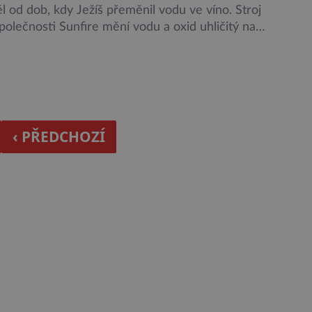
l od dob, kdy Ježíš přeměnil vodu ve víno. Stroj
olečnosti Sunfire mění vodu a oxid uhličitý na
paliva na bázi ropy. A nejen to, umí z vody vyrobit
 petrolej. Stroj funguje na principu Fischer-Tropschovy
ěhem které jsou pod velkým tlakem oxid […]
‹ PŘEDCHOZÍ