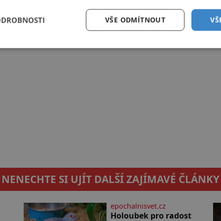
ODROBNOSTI
VŠE ODMÍTNOUT
VŠ
NENECHTE SI UJÍT DALŠÍ ZAJÍMAVÉ ČLÁNKY
epochalnisvet.cz
Holoubek pro radost