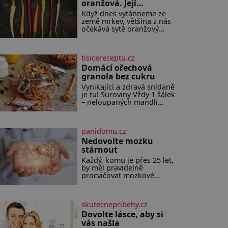
oranžová. Její
neuvěřitelný příběh
Když dnes vytáhneme ze
začíná fialovou barvou
země mrkev, většina z nás
očekává sytě oranžový
kořen. Jenže po většinu
své historie je mrkev
všechno možné, jen ne
tisicereceptu.cz
oranžová. Je fialová, žlutá,
bílá, někdy dokonce téměř
Domácí ořechová
černá. Až díky stovkám let
granola bez cukru
pečlivého šlechtění se z ní
Vynikající a zdravá snídaně
stává zelenina, bez které si
je tu! Suroviny Vždy 1 šálek
českou zahradu ani
– neloupaných mandlí
nedokážeme představit.
kešu ořechů vlašských
Její příběh je
ořechů slunečnicových
semínek semínek dýně
panidomu.cz
rozinek 3 šálky ovesných
vloček 1 lžíce mlet
Nedovolte mozku
stárnout
Každý, komu je přes 25 let,
by měl pravidelně
procvičovat mozkové
závity. V tomto období se
totiž začíná zhoršovat
paměť. Možná máte
skutecnepribehy.cz
problém vzpomenout si na
jméno kolegy z práce.
Dovolte lásce, aby si
Nebo marně v paměti
vás našla