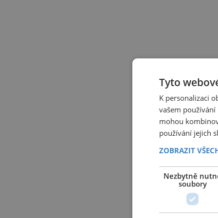
Tyto webové
K personalizaci 
vašem používání n
mohou kombinovat
používání jejich 
ZOBRAZIT VŠEC
Nezbytně nutn
soubory