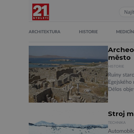
ARCHITEKTURA
HISTORIE
MEDICÍ
Archeo
město
HISTORIE
Ruiny star
Egejského 
Délos objev
budovy. Ne
V období a
náboženské
Stroj 
několika b
TECHNIKA
Automobilo