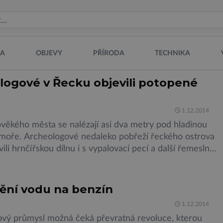
NA
OBJEVY
PŘÍRODA
TECHNIKA
logové v Řecku objevili potopené
1.12.2014
ověkého města se nalézají asi dva metry pod hladinou
moře. Archeologové nedaleko pobřeží řeckého ostrova
ili hrnčířskou dílnu i s vypalovací pecí a další řemeslné
velký řecký ostrov je součástí souostroví Kyklady.
ntiky byl Délos centrem obchodu a střediskem
ho života. Podle řecké mytologie byl ostrov rodištěm
mění vodu na benzín
ohů. Nejvýznamnějším z nich […]
1.12.2014
vý průmysl možná čeká převratná revoluce, kterou