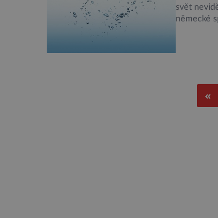
svět nevidě
německé sp
syntetická 
například i
syntézy, b
«