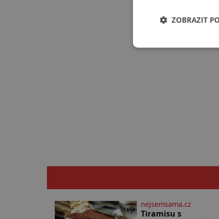
ZOBRAZIT P
nejsemsama.cz
Tiramisu s