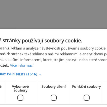
 stránky používají soubory cookie.
obsahu, reklam a analýze návštěvnosti používáme soubory cookie.
ašich stránek také sdílíme s našimi reklamními a analytickými par
 s dalšími informacemi, které jste jim poskytli nebo které shro
služeb.
Více informací
HNY PARTNERY
(1616) →
é
Výkonové
Soubory cílení
Funkční soubory
soubory