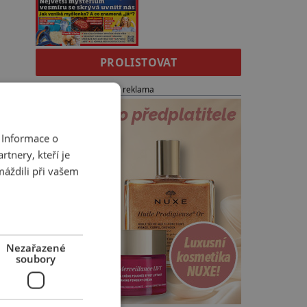
PROLISTOVAT
reklama
 Informace o
tnery, kteří je
máždili při vašem
Nezařazené
soubory