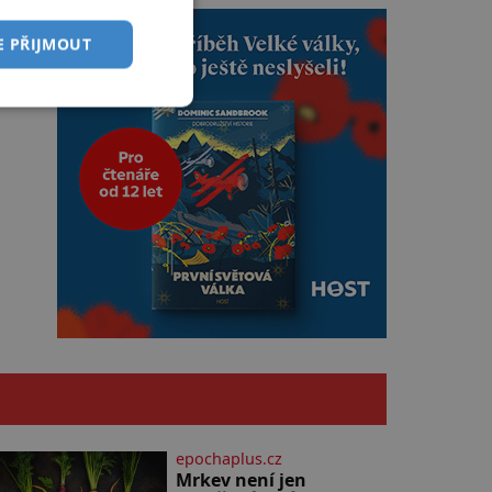
E PŘIJMOUT
epochaplus.cz
Mrkev není jen