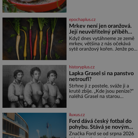
komunikuje téměř
Žloutky vyšlehejte s cukrem do
neslyšitelným pípáním, je
světlé pěny a postupně do nich
roztomilý a hodí se i pro
vmíchejte mascarpone, aby
chovatele začátečníky. Jedná
vznikl hladký
epochaplus.cz
se o nenáročného klidného
Mrkev není jen oranžová.
ptáčka, který většinu dne jen
Její neuvěřitelný příběh
posedává. Hodně času tráví na
zemi, kde sbírá zbytky semínek
začíná fialovou barvou
Když dnes vytáhneme ze země
Jeho domovinou je prakticky
mrkev, většina z nás očekává
celá Austrálie s výjimkou
sytě oranžový kořen. Jenže po
pobřežní oblasti.
většinu své historie je mrkev
všechno možné, jen ne
oranžová. Je fialová, žlutá, bílá,
historyplus.cz
někdy dokonce téměř černá. Až
Lapka Grasel si na panstvo
díky stovkám let pečlivého
netroufl?
šlechtění se z ní stává zelenina,
bez které si českou zahradu ani
Strhne ji z postele, sváže ji a
nedokážeme představit. Její
krutě zbije. „Kde jsou peníze?“
příběh je
naléhá Grasel na starou
švadlenku. Když mu to
neprozradí – ostatně ani
nemůže, protože žádné nemá,
iluxus.cz
spokojí se lupič s několika
Ford dává český fotbal do
měďáky a štůčky látky. Zraněná
pohybu. Stává se novým
žena pár dní nato umírá. Je to
partnerem FAČR
muž nebývale krutý. Jeho činy
Značka Ford se od srpna 2026