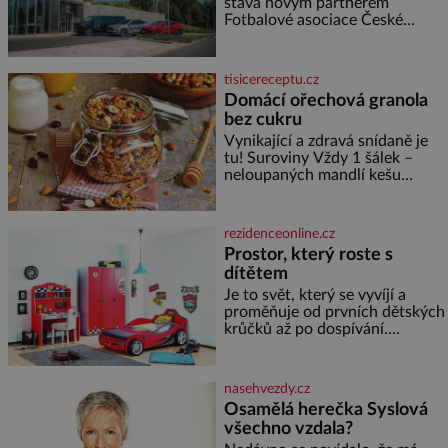
budí hrůzu ještě dlouho po jeho
stává novým partnerem
smrti
Fotbalové asociace České
republiky. V rámci tříleté
spolupráce zajistí mobilitu
asociace, reprezentačních týmů
tisicereceptu.cz
i českého fotbalu v regionech.
Domácí ořechová granola
Partner
bez cukru
Vynikající a zdravá snídaně je
tu! Suroviny Vždy 1 šálek –
neloupaných mandlí kešu
ořechů vlašských ořechů
slunečnicových semínek
semínek dýně rozinek 3 šálky
rezidenceonline.cz
ovesných vloček 1 lžíce mlet
Prostor, který roste s
dítětem
Je to svět, který se vyvíjí a
proměňuje od prvních dětských
krůčků až po dospívání.
Správně navržený pokoj
podporuje bezpečí, kreativitu,
soustředění i odpočinek a
nasehvezdy.cz
reaguje na každou etapu života
Osamělá herečka Syslová
a specifické potřeby dítěte. Pro
všechno vzdala?
nejmenší je klíčová