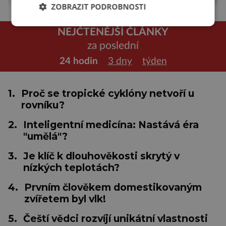
ZOBRAZIT PODROBNOSTI
NEJČTENĚJŠÍ ČLÁNKY
za poslední
24 hodin
3 dny
týden
1.
Proč se tropické cyklóny netvoří u
rovníku?
2.
Inteligentní medicína: Nastává éra
"umělá"?
3.
Je klíč k dlouhověkosti skrytý v
nízkých teplotách?
4.
Prvním člověkem domestikovaným
zvířetem byl vlk!
5.
Čeští vědci rozvíjí unikátní vlastnosti