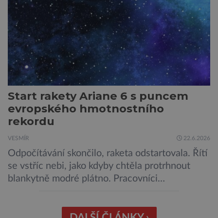
výchozů, což jsou vyhaslé podzemní lávové
proudy vystupující na povrch, sopky […]
Start rakety Ariane 6 s puncem
evropského hmotnostního
rekordu
VESMÍR
22.6.2026
Odpočítávání skončilo, raketa odstartovala. Řítí
se vstříc nebi, jako kdyby chtěla protrhnout
blankytně modré plátno. Pracovníci
kosmodromu spolu s dalšími odborníky
sledujícími start pomalu ani nedýchají. Vyjde
všechno podle plánu, nebo se něco pokazí?
DALŠÍ ČLÁNKY ›