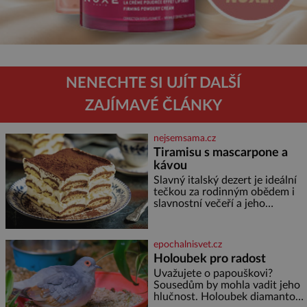
NENECHTE SI UJÍT DALŠÍ
ZAJÍMAVÉ ČLÁNKY
nejsemsama.cz
Tiramisu s mascarpone a
kávou
Slavný italský dezert je ideální
tečkou za rodinným obědem i
slavnostní večeří a jeho
příprava je jednodušší, než se
může zdát. Ingredience pro 4
osoby: 250 g mascarpone 3
epochalnisvet.cz
vejce 80 g cukru 200 g
Holoubek pro radost
cukrářských piškotů 250 ml
Uvažujete o papouškovi?
silné kávy 2 lžíce amaretta
Sousedům by mohla vadit jeho
kakao na posypání Postup:
hlučnost. Holoubek diamantový
Oddělte žloutky od bílků.