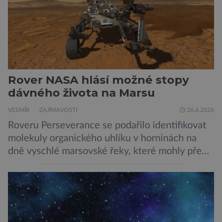
dosud nejpodrobnější […]
Rover NASA hlásí možné stopy
dávného života na Marsu
VESMÍR
ZAJÍMAVOSTI
26.6.2026
Roveru Perseverance se podařilo identifikovat
molekuly organického uhlíku v horninách na
dně vyschlé marsovské řeky, které mohly před
miliardami let vzniknout působením vody.
Svědčí snad o dávném životě na planetě?
Měření provedená přístrojem Sherloc,
umístěném na roveru Perseverance,
identifikovala organický uhlík v jílovcích z