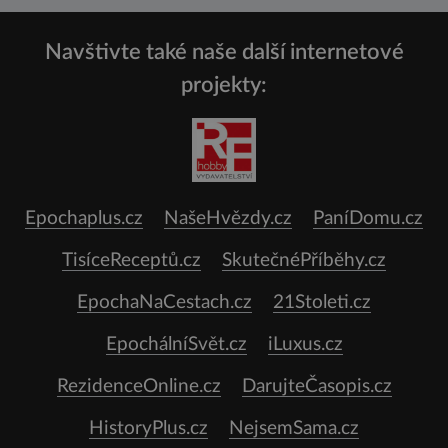
Navštivte také naše další internetové
projekty:
Epochaplus.cz
NašeHvězdy.cz
PaníDomu.cz
TisíceReceptů.cz
SkutečnéPříběhy.cz
EpochaNaCestach.cz
21Stoleti.cz
EpochálníSvět.cz
iLuxus.cz
RezidenceOnline.cz
DarujteČasopis.cz
HistoryPlus.cz
NejsemSama.cz