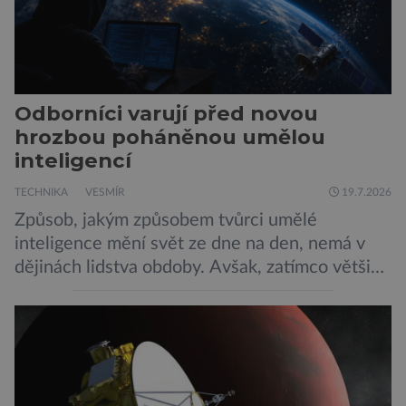
Odborníci varují před novou
hrozbou poháněnou umělou
inteligencí
TECHNIKA
VESMÍR
19.7.2026
Způsob, jakým způsobem tvůrci umělé
inteligence mění svět ze dne na den, nemá v
dějinách lidstva obdoby. Avšak, zatímco většina
pozornosti se soustředí na chatboty,
generování obrázků nebo automatizaci práce,
bezpečnostní experti upozorňují na mnohem
méně nápadné riziko. Podle některých
odborníků by už během příštích dvou let mohly