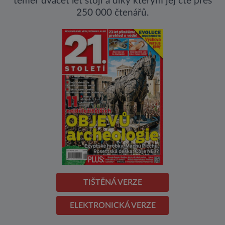
téměř dvacet let stojí a díky kterým jej čte přes
250 000 čtenářů.
TIŠTĚNÁ VERZE
ELEKTRONICKÁ VERZE