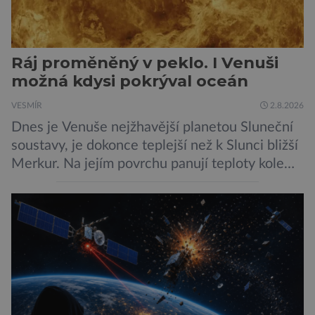
Ráj proměněný v peklo. I Venuši
možná kdysi pokrýval oceán
VESMÍR
2.8.2026
Dnes je Venuše nejžhavější planetou Sluneční
soustavy, je dokonce teplejší než k Slunci bližší
Merkur. Na jejím povrchu panují teploty kolem
464 °C, atmosféra je více než devadesátkrát
hustší než na Zemi a aby toho nebylo málo, z
oblaků se snáší kapky kyseliny sírové. Zkrátka,
není to prostředí, ve kterém by příčetný člověk
chtěl strávit […]