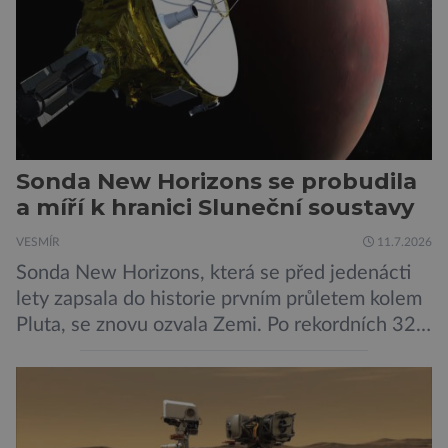
pokročilé systémy AI výrazně usnadnit
kybernetické útoky […]
Sonda New Horizons se probudila
a míří k hranici Sluneční soustavy
VESMÍR
11.7.2026
Sonda New Horizons, která se před jedenácti
lety zapsala do historie prvním průletem kolem
Pluta, se znovu ozvala Zemi. Po rekordních 321
dnech v hibernačním režimu se ve vzdálenosti
9,5 miliardy kilometrů od Země probrala a
podle NASA je ve výtečném stavu. Nyní ji čeká
další etapa její mise, jejíž ambicí je přinést