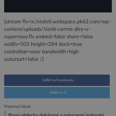
[stream flv=x:/stoleti.webspace.pk62.com/wp-
content/uploads/Vznik-cerrne-diry-u-
supernovy.flv embed=false share=false
width=505 height=284 dock=true
controlbar=over bandwidth=high
autostart=false /]
Sdílet na Facebooku
Sdílet na X
Předchozí článek
První vědecky dokázaný a potvrzený jedovatý