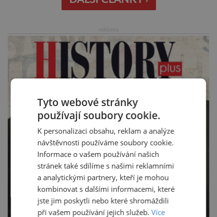
Ariane 6 – tak se nazývá systém nosných raket
Evropské kosmické agentury (ESA), který má
reklama
sloužit pro účely nejrůznějších vesmírných misí,
[…]
Tyto webové stránky
používají soubory cookie.
K personalizaci obsahu, reklam a analýze
návštěvnosti používáme soubory cookie.
Informace o vašem používání našich
stránek také sdílíme s našimi reklamními
a analytickými partnery, kteří je mohou
kombinovat s dalšími informacemi, které
jste jim poskytli nebo které shromáždili
při vašem používání jejich služeb.
Více