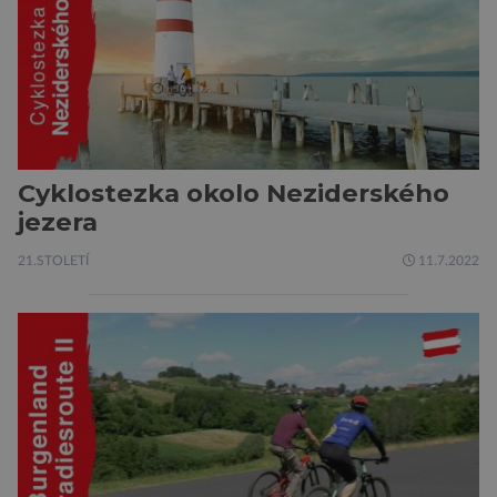
Cyklostezka okolo Neziderského
jezera
21.STOLETÍ
11.7.2022