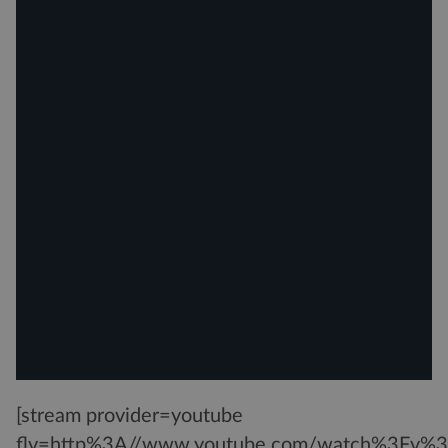
[stream provider=youtube
flv=http%3A//www.youtube.com/watch%3Fv%3