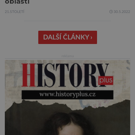
oblastí
21.STOLETÍ
30.5.2022
DALŠÍ ČLÁNKY ›
reklama