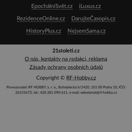
EpochálníSvět.cz
iLuxus.cz
RezidenceOnline.cz
DarujteČasopis.cz
HistoryPlus.cz
NejsemSama.cz
21stoleti.cz
O nás, kontakty na redakci, reklama
Zásady ochrany osobních údajů
Copyright ©
RF-Hobby.cz
Provozovatel: RF HOBBY, s. r. o., Bohdalecká 6/1420, 101 00 Praha 10, IČO:
26155672, tel.: 420 281 090 611, e-mail: sekretariat@rf-hobby.cz