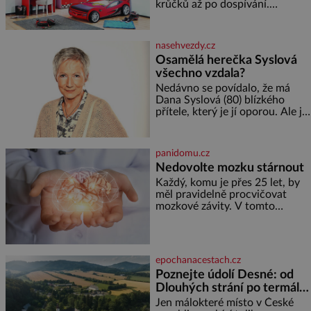
krůčků až po dospívání.
Správně navržený pokoj
podporuje bezpečí, kreativitu,
soustředění i odpočinek a
nasehvezdy.cz
reaguje na každou etapu života
Osamělá herečka Syslová
a specifické potřeby dítěte. Pro
všechno vzdala?
nejmenší je klíčová
jednoduchost, měkkost a
Nedávno se povídalo, že má
bezpečí, proto by pokoj
Dana Syslová (80) blízkého
miminka měl působit především
přítele, který je jí oporou. Ale je
klidně a útulně. Předškolní věk
to ještě vůbec pravda? V
je
posledních dnech čím dál
častěji mluví o svém odchodu.
panidomu.cz
Dohnala ji snad samota? Půs
Nedovolte mozku stárnout
Každý, komu je přes 25 let, by
měl pravidelně procvičovat
mozkové závity. V tomto
období se totiž začíná
zhoršovat paměť. Možná máte
problém vzpomenout si na
jméno kolegy z práce. Nebo
epochanacestach.cz
marně v paměti lovíte název
Poznejte údolí Desné: od
knížky, kterou jste nedávno
Dlouhých strání po termální
přečetli. Je to opravdu tak, s
věkem jako kdyby se paměť
prameny
Jen málokteré místo v České