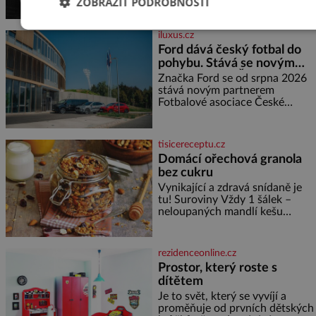
ZOBRAZIT PODROBNOSTI
švadlenku. Když mu to
neprozradí – ostatně ani
nemůže, protože žádné nemá,
iluxus.cz
spokojí se lupič s několika
Ford dává český fotbal do
měďáky a štůčky látky. Zraněná
pohybu. Stává se novým
žena pár dní nato umírá. Je to
partnerem FAČR
muž nebývale krutý. Jeho činy
Značka Ford se od srpna 2026
budí hrůzu ještě dlouho po jeho
stává novým partnerem
smrti
Fotbalové asociace České
republiky. V rámci tříleté
spolupráce zajistí mobilitu
asociace, reprezentačních týmů
tisicereceptu.cz
i českého fotbalu v regionech.
Domácí ořechová granola
Partner
bez cukru
Vynikající a zdravá snídaně je
tu! Suroviny Vždy 1 šálek –
neloupaných mandlí kešu
ořechů vlašských ořechů
slunečnicových semínek
semínek dýně rozinek 3 šálky
rezidenceonline.cz
ovesných vloček 1 lžíce mlet
Prostor, který roste s
dítětem
Je to svět, který se vyvíjí a
proměňuje od prvních dětských