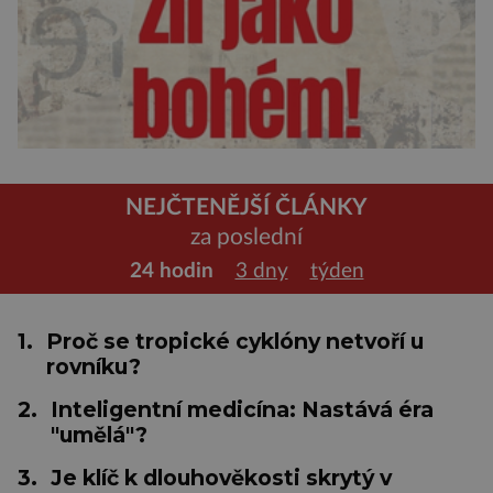
NEJČTENĚJŠÍ ČLÁNKY
za poslední
24 hodin
3 dny
týden
1.
Proč se tropické cyklóny netvoří u
rovníku?
2.
Inteligentní medicína: Nastává éra
"umělá"?
3.
Je klíč k dlouhověkosti skrytý v