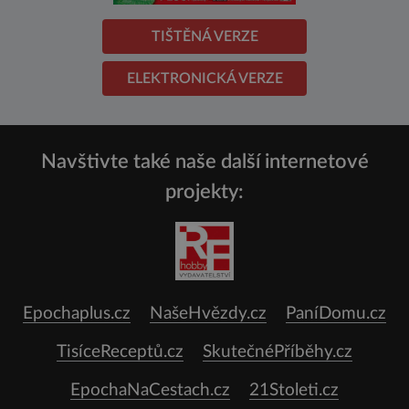
TIŠTĚNÁ VERZE
ELEKTRONICKÁ VERZE
Navštivte také naše další internetové
projekty:
Epochaplus.cz
NašeHvězdy.cz
PaníDomu.cz
TisíceReceptů.cz
SkutečnéPříběhy.cz
EpochaNaCestach.cz
21Stoleti.cz