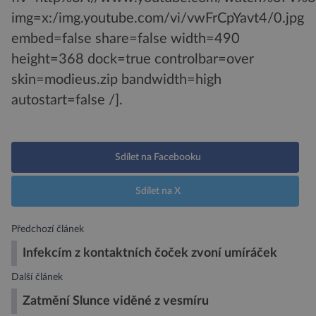
img=x:/img.youtube.com/vi/vwFrCpYavt4/0.jpg
embed=false share=false width=490
height=368 dock=true controlbar=over
skin=modieus.zip bandwidth=high
autostart=false /].
Sdílet na Facebooku
Sdílet na X
Předchozí článek
Infekcím z kontaktních čoček zvoní umíráček
Další článek
Zatmění Slunce viděné z vesmíru