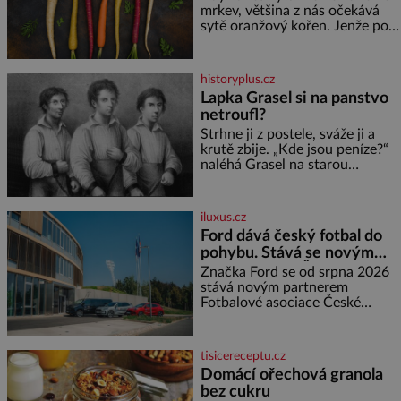
Jeho domovinou je prakticky
mrkev, většina z nás očekává
celá Austrálie s výjimkou
sytě oranžový kořen. Jenže po
pobřežní oblasti.
většinu své historie je mrkev
všechno možné, jen ne
oranžová. Je fialová, žlutá, bílá,
historyplus.cz
někdy dokonce téměř černá. Až
Lapka Grasel si na panstvo
díky stovkám let pečlivého
netroufl?
šlechtění se z ní stává zelenina,
bez které si českou zahradu ani
Strhne ji z postele, sváže ji a
nedokážeme představit. Její
krutě zbije. „Kde jsou peníze?“
příběh je
naléhá Grasel na starou
švadlenku. Když mu to
neprozradí – ostatně ani
nemůže, protože žádné nemá,
iluxus.cz
spokojí se lupič s několika
Ford dává český fotbal do
měďáky a štůčky látky. Zraněná
pohybu. Stává se novým
žena pár dní nato umírá. Je to
partnerem FAČR
muž nebývale krutý. Jeho činy
Značka Ford se od srpna 2026
budí hrůzu ještě dlouho po jeho
stává novým partnerem
smrti
Fotbalové asociace České
republiky. V rámci tříleté
spolupráce zajistí mobilitu
asociace, reprezentačních týmů
tisicereceptu.cz
i českého fotbalu v regionech.
Domácí ořechová granola
Partner
bez cukru