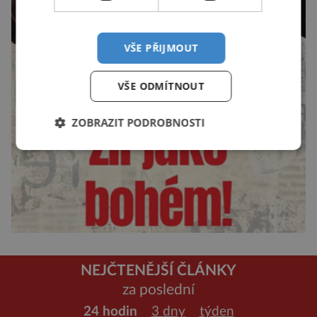
VŠE PŘIJMOUT
VŠE ODMÍTNOUT
ZOBRAZIT PODROBNOSTI
NEJČTENĚJŠÍ ČLÁNKY
za poslední
24 hodin
3 dny
týden