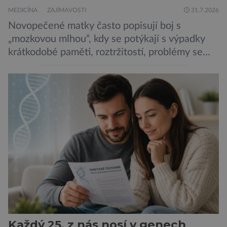
MEDICÍNA
ZAJÍMAVOSTI
31.7.2026
Novopečené matky často popisují boj s
„mozkovou mlhou“, kdy se potýkají s výpadky
krátkodobé paměti, roztržitostí, problémy se
vyjádřit či neschopností udržet pozornost. Tyto
obtíže byly dlouhou dobu připisovány
nedostatku spánku a stresu při péči o
novorozence. Nyní se však ukazuje, že za tím
stojí změny v mozku vyvolané těhotenstvím!
Poporodní mozková mlha, v angličtině […]
Každý 25. z nás nosí v genech