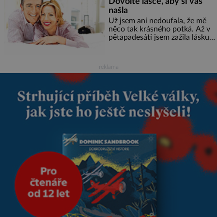
Dovolte lásce, aby si vás
našla
Už jsem ani nedoufala, že mě
něco tak krásného potká. Až v
pětapadesáti jsem zažila lásku
na první pohled. Poprvé jsem se
vdávala, když mi bylo dvacet.
Oba jsme byli mladí a byl to tak
reklama
říkajíc sňatek z rozumu. Rodiče
nás dali dohromady, Toník byl
dobře zaopatřený mladý muž.
Manželství nám oběma moc
nesvědčilo, brzy jsme zjistili, že