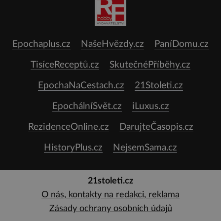
Epochaplus.cz
NašeHvězdy.cz
PaníDomu.cz
TisíceReceptů.cz
SkutečnéPříběhy.cz
EpochaNaCestach.cz
21Stoleti.cz
EpochálníSvět.cz
iLuxus.cz
RezidenceOnline.cz
DarujteČasopis.cz
HistoryPlus.cz
NejsemSama.cz
21stoleti.cz
O nás, kontakty na redakci, reklama
Zásady ochrany osobních údajů