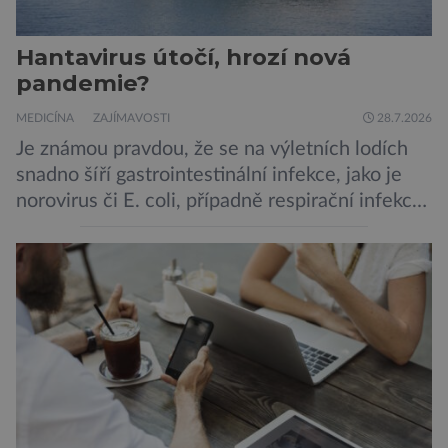
Hantavirus útočí, hrozí nová
pandemie?
MEDICÍNA
ZAJÍMAVOSTI
28.7.2026
Je známou pravdou, že se na výletních lodích
snadno šíří gastrointestinální infekce, jako je
norovirus či E. coli, případně respirační infekce,
jak tomu bylo na počátku pandemie covidu.
Ovšem slyšet o prvním ohnisku hantaviru na
výletní lodi bylo znepokojivé i pro odborníky.
Zdá se, že nebezpečí bylo prozatím zažehnáno.
Máme se bát nové pandemie? Hantavirus […]