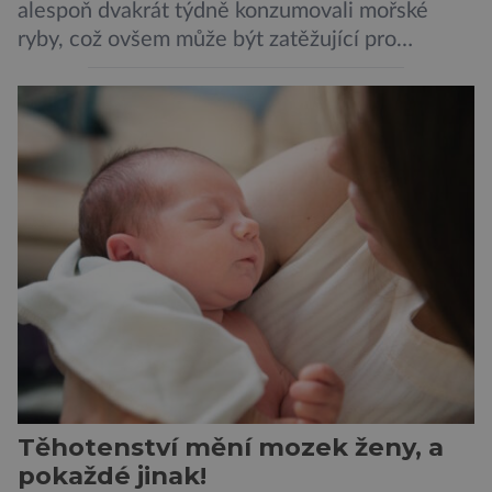
alespoň dvakrát týdně konzumovali mořské
ryby, což ovšem může být zatěžující pro
peněženku. Dobrou zprávou je, že hvězdou
doporučení se nyní staly konzervované
sardinky, které si může dovolit opravdu každý
„Místo toho, aby poskytovaly izolované
mononutrienty, jsou rybí konzervy kompletní
potravinou,“ říká nutriční specialista Colin
Robertson a zdůrazňuje […]
Těhotenství mění mozek ženy, a
pokaždé jinak!