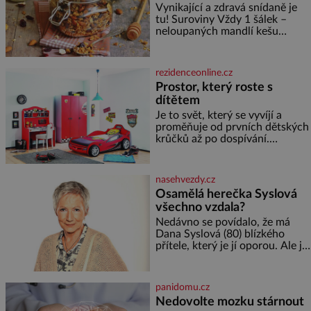
Vynikající a zdravá snídaně je
tu! Suroviny Vždy 1 šálek –
neloupaných mandlí kešu
ořechů vlašských ořechů
slunečnicových semínek
semínek dýně rozinek 3 šálky
rezidenceonline.cz
ovesných vloček 1 lžíce mlet
Prostor, který roste s
dítětem
Je to svět, který se vyvíjí a
proměňuje od prvních dětských
krůčků až po dospívání.
Správně navržený pokoj
podporuje bezpečí, kreativitu,
soustředění i odpočinek a
nasehvezdy.cz
reaguje na každou etapu života
Osamělá herečka Syslová
a specifické potřeby dítěte. Pro
všechno vzdala?
nejmenší je klíčová
jednoduchost, měkkost a
Nedávno se povídalo, že má
bezpečí, proto by pokoj
Dana Syslová (80) blízkého
miminka měl působit především
přítele, který je jí oporou. Ale je
klidně a útulně. Předškolní věk
to ještě vůbec pravda? V
je
posledních dnech čím dál
častěji mluví o svém odchodu.
panidomu.cz
Dohnala ji snad samota? Půs
Nedovolte mozku stárnout