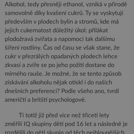
Alkohol, tedy přesněji ethanol, vzniká v přírodě
samovolně díky kvašení cukrů. Ty se vyskytují
především v plodech bylin a stromů, kde má
jejich cukernatost důležitý úkol: přilákat
plodožravá zvířata a napomoci tak dalšímu
šíření rostliny. Čas od času se však stane, že
cukr v přezrálých opadaných plodech lehce
zkvasí a zvíře se po jeho požití dostane do
mírného rauše. Je možné, že se tento způsob
získávání alkoholu nějak otiskl i do našich
dnešních preferencí? Podle všeho ano, tvrdí
američtí a britští psychologové.
Ti totiž již před více než třiceti lety
změřili IQ skupiny dětí pod 16 let a následně je
rozdělili do pěti skupin od těch nejhloupějších