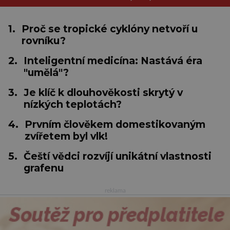
1.
Proč se tropické cyklóny netvoří u
rovníku?
2.
Inteligentní medicína: Nastává éra
"umělá"?
3.
Je klíč k dlouhověkosti skrytý v
nízkých teplotách?
4.
Prvním člověkem domestikovaným
zvířetem byl vlk!
5.
Čeští vědci rozvíjí unikátní vlastnosti
grafenu
reklama