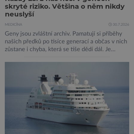
skryté riziko. Většina o něm nikdy
neuslyší
MEDICÍNA
30.7.2026
Geny jsou zvláštní archiv. Pamatují si příběhy
našich předků po tisíce generací a občas v nich
zůstane i chyba, která se tiše dědí dál. Je
nenápadná. Nepůsobí bolest ani únavu. Člověk
o ní nemusí vědět celý život. Přesto může
jednou rozhodnout o zdraví jeho dítěte. Právě
to je případ řady dědičných onemocnění,
například cystické fibrózy, […]