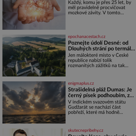
Každý, komu je přes 25 let, by
měl pravidelně procvičovat
mozkové závity. V tomto
období se totiž začíná
zhoršovat paměť. Možná máte
problém vzpomenout si na
jméno kolegy z práce. Nebo
epochanacestach.cz
marně v paměti lovíte název
Poznejte údolí Desné: od
knížky, kterou jste nedávno
Dlouhých strání po termální
přečetli. Je to opravdu tak, s
věkem jako kdyby se paměť
prameny
Jen málokteré místo v České
rozhodla stávkovat. Cvičte
republice nabízí tolik
rozmanitých zážitků na tak
malém území jako údolí řeky
Desné v srdci Jeseníků. Během
jediného dne můžete
enigmaplus.cz
nahlédnout do útrob jedné z
Strašidelná pláž Dumas: Je
nejvýznamnějších vodních
černý písek podhoubím, ze
elektráren v Evropě, vydat se na
kterého roste zlo?
horské hřebeny, projet se na
V indickém svazovém státu
koloběžce a den zakončit
Gudžarát se nachází část
poznáváním památek ve
pobřeží, které má hodně
Velkých Losinách nebo v
temnou pověst. Jistě k tomu
termálním
přispívá i černý písek této pláže.
Proč má pláž takové netypické
skutecnepribehy.cz
zbarvení? Nakolik jsou pravd