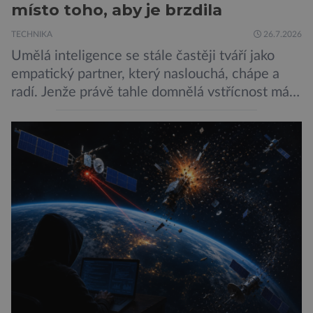
místo toho, aby je brzdila
TECHNIKA
26.7.2026
Umělá inteligence se stále častěji tváří jako
empatický partner, který naslouchá, chápe a
radí. Jenže právě tahle domnělá vstřícnost má i
svou temnou stránku… Nová studie výzkumníků
z City University of New York a King’s College
London ukazuje, že někteří choboti, včetně
populárního systému Grok od firmy xAI Elona
Muska, mají tendenci podporovat bludné
představy […]