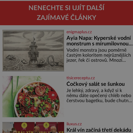
NENECHTE SI UJÍT DALŠÍ
ZAJÍMAVÉ ČLÁNKY
enigmaplus.cz
Ayia Napa: Kyperské vodní
monstrum s mírumilovnou
povahou
Vodní monstra jsou poměrně
častým koloritem nejrůznějších
jezer, řek či ostrovů. Mnozí
skeptici to přikládají hlavně
snaze dané místo zviditelnit a
přitáhnout k němu pozornost
tisicereceptu.cz
záhadám nakloněných turi
Čočkový salát se šunkou
Je lehký, zdravý, a když si k
němu dáte opečený chléb nebo
čerstvou bagetku, bude chutnat
jedna báseň. Suroviny 250 g
vaší oblíbené čočky 150 g
cherry rajčátek 1 velká červená
cibule 2 lžíce
iluxus.cz
Král vín začíná třetí dekádu