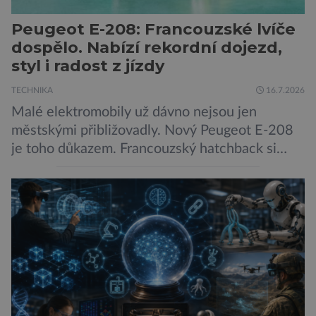
Peugeot E-208: Francouzské lvíče
dospělo. Nabízí rekordní dojezd,
styl i radost z jízdy
TECHNIKA
16.7.2026
Malé elektromobily už dávno nejsou jen
městskými přibližovadly. Nový Peugeot E-208
je toho důkazem. Francouzský hatchback si
zachoval svůj atraktivní design, přidal delší
dojezd a modernější technologie, ale hlavně
ukazuje, že i kompaktní elektromobil může být
autem, se kterým bez obav vyrazíte za hranice
města Peugeot se u modelu 208 trefil do
černého už […]