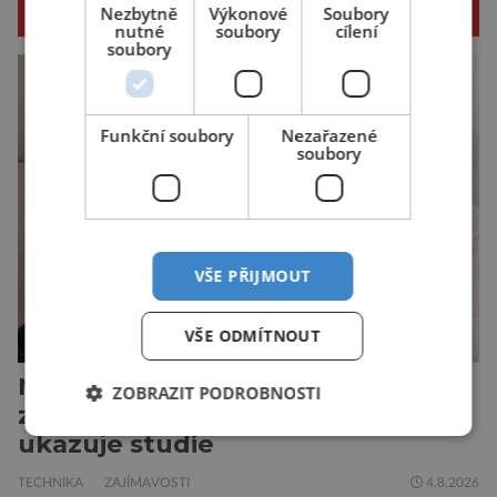
SOUVISEJÍCÍ ČLÁNKY
Nezbytně
Výkonové
Soubory
nutné
soubory
cílení
soubory
Funkční soubory
Nezařazené
soubory
VŠE PŘIJMOUT
VŠE ODMÍTNOUT
Nadměrný čas strávený online
ZOBRAZIT PODROBNOSTI
zvyšuje stres a zhoršuje náladu,
ukazuje studie
TECHNIKA
ZAJÍMAVOSTI
4.8.2026