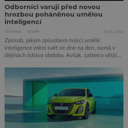
Odborníci varují před novou
hrozbou poháněnou umělou
inteligencí
TECHNIKA
VESMÍR
19.7.2026
Způsob, jakým způsobem tvůrci umělé
inteligence mění svět ze dne na den, nemá v
dějinách lidstva obdoby. Avšak, zatímco většina
pozornosti se soustředí na chatboty,
generování obrázků nebo automatizaci práce,
bezpečnostní experti upozorňují na mnohem
méně nápadné riziko. Podle některých
odborníků by už během příštích dvou let mohly
pokročilé systémy AI výrazně usnadnit
kybernetické útoky […]