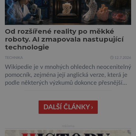
Od rozšířené reality po měkké
roboty. AI zmapovala nastupující
technologie
TECHNIKA
12.7.2026
Wikipedie je v mnohých ohledech neocenitelný
pomocník, zejména její anglická verze, která je
podle některých výzkumů dokonce přesnější
než slavná Encyclopedia Britannica. Nyní se
internetová studna znalostí proměnila v
křišťálovou kouli, ze které umělá inteligence
DALŠÍ ČLÁNKY ›
věštila, které technologie v dohledné
budoucnosti nejvíce zasáhnou naši společnost.
reklama
Za vším stojí australští výzkumníci, kteří pomocí