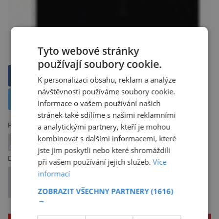
Tyto webové stránky
používají soubory cookie.
Sdílet na Facebooku
K personalizaci obsahu, reklam a analýze
návštěvnosti používáme soubory cookie.
Sdílet na X
Informace o vašem používání našich
stránek také sdílíme s našimi reklamními
a analytickými partnery, kteří je mohou
Předchozí článek
kombinovat s dalšími informacemi, které
Rakovině děložního čípku se dá předejít
jste jim poskytli nebo které shromáždili
Další článek
při vašem používání jejich služeb.
Více
informací
Přepíšeme učebnice: Matriarchát byl jen fikcí a
sošky venuší pomůckou šamanů?
ZOBRAZIT VŠECHNY PARTNERY
(1616)
→