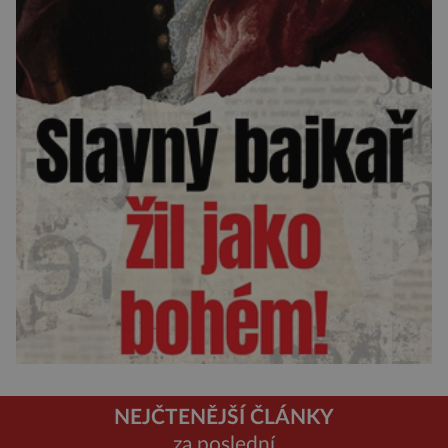
NEJČTENĚJŠÍ ČLÁNKY
za poslední