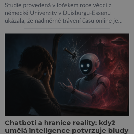
Studie provedená v loňském roce vědci z
německé Univerzity v Duisburgu-Essenu
ukázala, že nadměrné trávení času online je
spojeno s vyšší úrovní stresu, horší náladou a
vede k zanedbávání dalších aktivit. Zúčastnilo
se jí 900 dospělých Němců, kteří uvedli, že se v
posledním roce alespoň jednou zapojili do hraní
her, sledování pornografie, sledování sociálních
sítí […]
Chatboti a hranice reality: když
umělá inteligence potvrzuje bludy