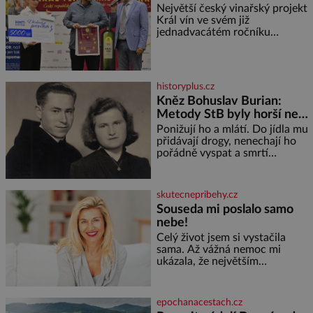
Největší český vinařský projekt
Král vín ve svém již
jednadvacátém ročníku
představil nejlepší domácí vína.
Ta vybírala odborná porota z
celkem 1260 vzorků od 157
vinařů. Král vín, který se – i pře
historyplus.cz
Kněz Bohuslav Burian:
Metody StB byly horší než
gestapácké trýznění
Ponižují ho a mlátí. Do jídla mu
přidávají drogy, nenechají ho
pořádně vyspat a smrtí
vyhrožují i jeho nejbližším.
Burian kruté týrání nevydrží a
estébákům podepíše všechno,
skutecnepribehy.cz
co po něm chtějí. Svým
Souseda mi poslalo samo
podpisem jim potvrdí také to, že
nebe!
na něj během výslechů nikdo
nevyvíjel fyzický ani psychický
Celý život jsem si vystačila
nátlak. Syn brněnského řezníka
sama. Až vážná nemoc mi
chce být knězem a
ukázala, že největším
bohatstvím nejsou peníze ani
vlastní byt, ale člověk, který je
ochotný podat pomocnou ruku.
epochanacestach.cz
Vždycky jsem byla spíš