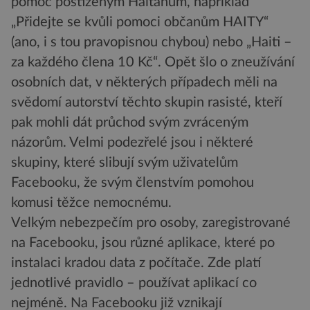
pomoc postiženým Haiťanům, například
„Přidejte se kvůli pomoci občanům HAITY“
(ano, i s tou pravopisnou chybou) nebo „Haiti –
za každého člena 10 Kč“. Opět šlo o zneužívání
osobních dat, v některých případech měli na
svědomí autorství těchto skupin rasisté, kteří
pak mohli dát průchod svým zvráceným
názorům. Velmi podezřelé jsou i některé
skupiny, které slibují svým uživatelům
Facebooku, že svým členstvím pomohou
komusi těžce nemocnému.
Velkým nebezpečím pro osoby, zaregistrované
na Facebooku, jsou různé aplikace, které po
instalaci kradou data z počítače. Zde platí
jednotlivé pravidlo – používat aplikací co
nejméně. Na Facebooku již vznikají