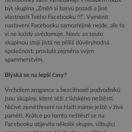
nevědomky sami vyhledávají. Příkladem může
být skupina „Změň si barvu pozadí a jiné
vlastností Tvého Facebooku !!!“. Vyměnit
nastavení Facebooku samozřejmě nejde, ale to
si ne každý uvědomuje. Navíc za touto
skupinou stojí jistá ne příliš důvěryhodná
společnost, proslulá zejména svým
spammerstvím.
Blýská se na lepší časy?
Vrcholem arogance a bezcitnosti podvodníků
jsou skupiny, které těží z lidského neštěstí.
Ničivé zemětřesení na Haiti máme ještě v živé
paměti. Krátce po tomto neštěstí se na
Facebooku objevilo několik skupin, slibující