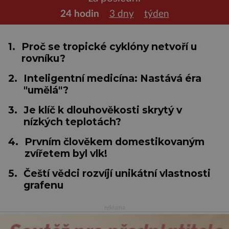
24 hodin
3 dny
týden
1.
Proč se tropické cyklóny netvoří u
rovníku?
2.
Inteligentní medicína: Nastává éra
"umělá"?
3.
Je klíč k dlouhověkosti skrytý v
nízkých teplotách?
4.
Prvním člověkem domestikovaným
zvířetem byl vlk!
5.
Čeští vědci rozvíjí unikátní vlastnosti
grafenu
reklama