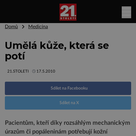
Domů
Medicína
Umělá kůže, která se
potí
21.STOLETI
17.5.2010
Sdílet na Facebooku
Sdílet na X
Pacientům, kteří díky rozsáhlým mechanickým
úrazům či popáleninám potřebují kožní