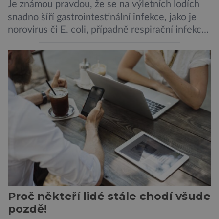
Je známou pravdou, že se na výletních lodích
snadno šíří gastrointestinální infekce, jako je
norovirus či E. coli, případně respirační infekce,
jak tomu bylo na počátku pandemie covidu.
Ovšem slyšet o prvním ohnisku hantaviru na
výletní lodi bylo znepokojivé i pro odborníky.
Zdá se, že nebezpečí bylo prozatím zažehnáno.
Máme se bát nové pandemie? Hantavirus […]
Proč někteří lidé stále chodí všude
pozdě!