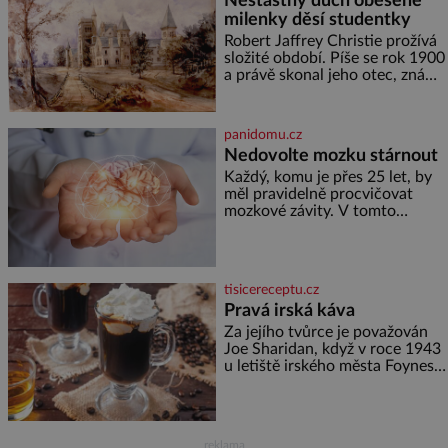
Nešťastný duch oběšené
raději jen skrápí svěcenou
milenky děsí studentky
vodou. Za několik dní divné
burácení skutečně ustane. Když
Robert Jaffrey Christie prožívá
o mnoho let později hrobku
složité období. Píše se rok 1900
a právě skonal jeho otec, známý
továrník William Mellis Christie
(1829–1900). Smutná událost je
ale doprovázena ohromným
panidomu.cz
dědictvím
Nedovolte mozku stárnout
Každý, komu je přes 25 let, by
měl pravidelně procvičovat
mozkové závity. V tomto
období se totiž začíná
zhoršovat paměť. Možná máte
problém vzpomenout si na
jméno kolegy z práce. Nebo
tisicereceptu.cz
marně v paměti lovíte název
Pravá irská káva
knížky, kterou jste nedávno
přečetli. Je to opravdu tak, s
Za jejího tvůrce je považován
věkem jako kdyby se paměť
Joe Sharidan, když v roce 1943
rozhodla stávkovat. Cvičte
u letiště irského města Foynes
obsluhoval Američany, kteří
kvůli špatnému počasí nemohli
pokračovat v cestě. Povzbudil
je tehdy kávou,
reklama