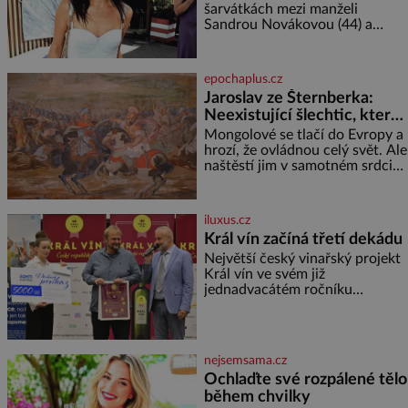
šarvátkách mezi manželi
Sandrou Novákovou (44) a
Vojtěchem Moravcem (39) se
toho napsalo už hodně. Ale kdo
by doufal, že horká zem u
epochaplus.cz
herečky ze seriálu Ulice a
Jaroslav ze Šternberka:
režiséra vychladne,
Neexistující šlechtic, který
z Moravy vyžene Mongoly
Mongolové se tlačí do Evropy a
hrozí, že ovládnou celý svět. Ale
naštěstí jim v samotném srdci
Evropy stojí v cestě malé, ale
silné království, které dokáže
dobyvatelské hordy zastavit. Co
iluxus.cz
nedokáže žádná z asijských říší,
Král vín začíná třetí dekádu
co nedokážou Němci – to
Největší český vinařský projekt
dokáže český král. Nebo že by
Král vín ve svém již
ne? Mongolové od roku 1223
jednadvacátém ročníku
postupují podél Kaspického a
představil nejlepší domácí vína.
Azovského moře,
Ta vybírala odborná porota z
celkem 1260 vzorků od 157
vinařů. Král vín, který se – i pře
nejsemsama.cz
Ochlaďte své rozpálené tělo
během chvilky