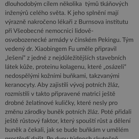
dlouhodobým cílem několika týmů tkáňových
inženýrů celého světa. K jeho splnění mají
výrazně nakročeno lékaři z Burnsova institutu
při Všeobecné nemocnici lidově-
osvobozenecké armády v čínském Pekingu. Tým
vedený dr. Xiaobingem Fu uměle připravil
„lešení“ z jedné z nejdůležitějších stavebních
látek kůže, proteinu kolagenu, které „osázeli“
nedospělými kožními buňkami, takzvanými
keranocyty. Aby zajistili vývoj potních žláz,
rozmístili v takto připravené matrici ještě
drobné želatinové kuličky, které nesly pro
změnu zárodky buněk potních žláz. Poté přidali
ještě růstový faktor, který spouští růst a dělení
buněk a čekali, jak se bude buňkám v umělém