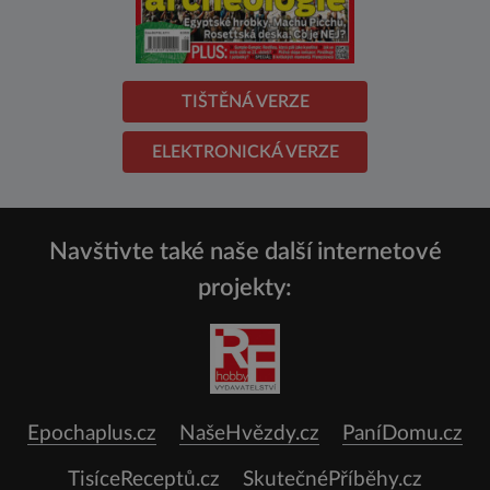
TIŠTĚNÁ VERZE
ELEKTRONICKÁ VERZE
Navštivte také naše další internetové
projekty:
Epochaplus.cz
NašeHvězdy.cz
PaníDomu.cz
TisíceReceptů.cz
SkutečnéPříběhy.cz