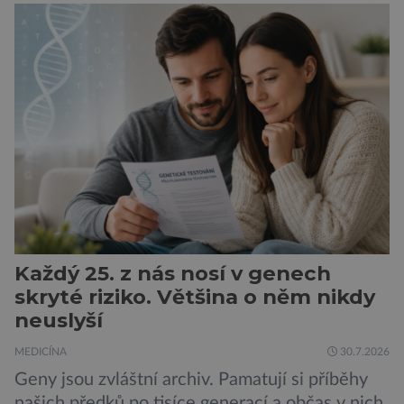
obtíže byly dlouhou dobu připisovány
nedostatku spánku a stresu při péči o
novorozence. Nyní se však ukazuje, že za tím
stojí změny v mozku vyvolané těhotenstvím!
Poporodní mozková mlha, v angličtině […]
Každý 25. z nás nosí v genech
skryté riziko. Většina o něm nikdy
neuslyší
MEDICÍNA
30.7.2026
Geny jsou zvláštní archiv. Pamatují si příběhy
našich předků po tisíce generací a občas v nich