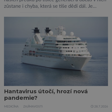
zůstane i chyba, která se tiše dědí dál. Je
nenápadná. Nepůsobí bolest ani únavu. Člověk
o ní nemusí vědět celý život. Přesto může
jednou rozhodnout o zdraví jeho dítěte. Právě
to je případ řady dědičných onemocnění,
například cystické fibrózy, […]
Hantavirus útočí, hrozí nová
pandemie?
MEDICÍNA
ZAJÍMAVOSTI
28.7.2026