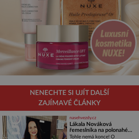
NENECHTE SI UJÍT DALŠÍ
ZAJÍMAVÉ ČLÁNKY
nasehvezdy.cz
Lákala Nováková
řemeslníka na polonahé
tělo!
Tohle nemá konce! O