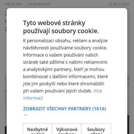
MEDICÍNA
ZAJÍMAVOSTI
28.7.2026
Jsou lidé, kteří ať se snaží, jak chtějí, na
schůzku nikdy nedorazí včas. A to i když vědí,
Tyto webové stránky
že je nedochvilnost vnímána jako bezohlednost
používají soubory cookie.
či projev nedostatečné úcty k protistraně.
K personalizaci obsahu, reklam a analýze
Nejnovější průzkumy ukazují, že za to lidé, kteří
návštěvnosti používáme soubory cookie.
chodí chronicky pozdě, možná úplně nemohou.
DALŠÍ ČLÁNKY ›
Informace o vašem používání našich
Jaké jsou nejčastější příčiny nedochvilnosti? A
stránek také sdílíme s našimi reklamními
dá se s ní bojovat? […]
a analytickými partnery, kteří je mohou
reklama
kombinovat s dalšími informacemi, které
jste jim poskytli nebo které shromáždili
při vašem používání jejich služeb.
Více
informací
ZOBRAZIT VŠECHNY PARTNERY
(1616)
→
Nezbytně
Výkonové
Soubory