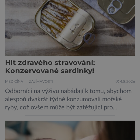
Hit zdravého stravování:
Konzervované sardinky!
MEDICÍNA
ZAJÍMAVOSTI
4.8.2026
Odborníci na výživu nabádají k tomu, abychom
alespoň dvakrát týdně konzumovali mořské
ryby, což ovšem může být zatěžující pro
peněženku. Dobrou zprávou je, že hvězdou
doporučení se nyní staly konzervované
sardinky, které si může dovolit opravdu každý
„Místo toho, aby poskytovaly izolované