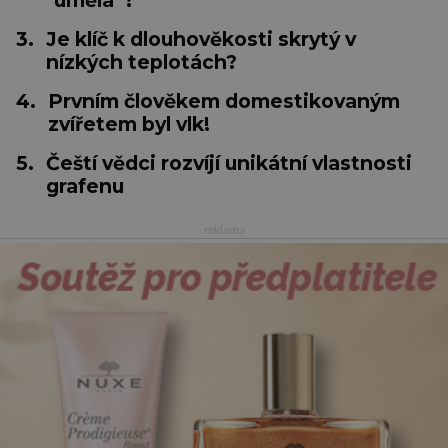
"umělá"?
3.
Je klíč k dlouhověkosti skrytý v
nízkých teplotách?
4.
Prvním člověkem domestikovaným
zvířetem byl vlk!
5.
Čeští vědci rozvíjí unikátní vlastnosti
grafenu
reklama