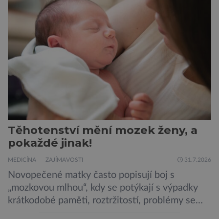
mononutrienty, jsou rybí konzervy kompletní
potravinou,“ říká nutriční specialista Colin
Robertson a zdůrazňuje […]
Těhotenství mění mozek ženy, a
pokaždé jinak!
MEDICÍNA
ZAJÍMAVOSTI
31.7.2026
Novopečené matky často popisují boj s
„mozkovou mlhou“, kdy se potýkají s výpadky
krátkodobé paměti, roztržitostí, problémy se
vyjádřit či neschopností udržet pozornost. Tyto