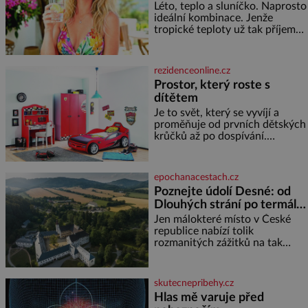
Léto, teplo a sluníčko. Naprosto
ideální kombinace. Jenže
tropické teploty už tak příjemné
nejsou. Víte, jakými potravinami
se můžete rychle ochladit? K
dyž se nám tropy zaryjí pod
rezidenceonline.cz
kůži, hledáme úlevu v bazénu
Prostor, který roste s
nebo pomocí klimatizace. Jenže
dítětem
ne vždycky můžeme být v jejich
blízkosti. Nemusíte však zoufat.
Je to svět, který se vyvíjí a
Pokud budete mít promyšlený
proměňuje od prvních dětských
jídelníček, žadné pařáky si na
krůčků až po dospívání.
vás
Správně navržený pokoj
podporuje bezpečí, kreativitu,
soustředění i odpočinek a
epochanacestach.cz
reaguje na každou etapu života
Poznejte údolí Desné: od
a specifické potřeby dítěte. Pro
Dlouhých strání po termální
nejmenší je klíčová
prameny
jednoduchost, měkkost a
Jen málokteré místo v České
bezpečí, proto by pokoj
republice nabízí tolik
miminka měl působit především
rozmanitých zážitků na tak
klidně a útulně. Předškolní věk
malém území jako údolí řeky
je
Desné v srdci Jeseníků. Během
jediného dne můžete
skutecnepribehy.cz
nahlédnout do útrob jedné z
Hlas mě varuje před
nejvýznamnějších vodních