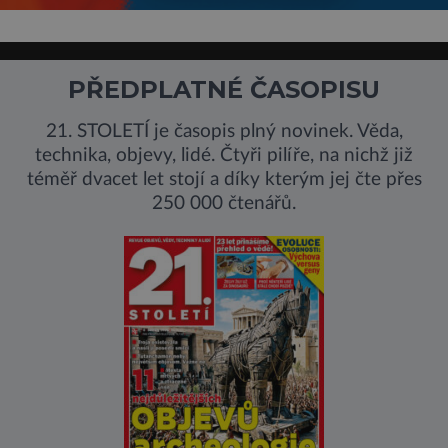
PŘEDPLATNÉ ČASOPISU
21. STOLETÍ je časopis plný novinek. Věda,
technika, objevy, lidé. Čtyři pilíře, na nichž již
téměř dvacet let stojí a díky kterým jej čte přes
250 000 čtenářů.