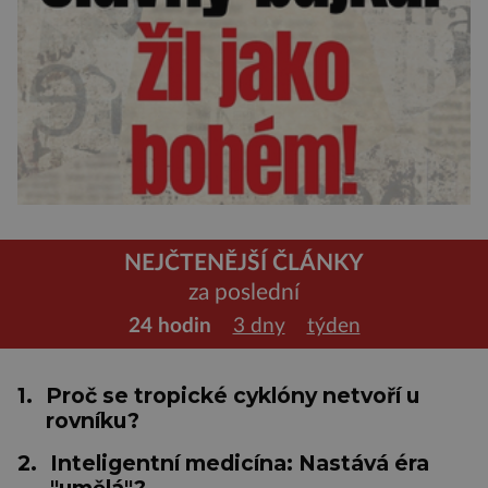
NEJČTENĚJŠÍ ČLÁNKY
za poslední
24 hodin
3 dny
týden
1.
Proč se tropické cyklóny netvoří u
rovníku?
2.
Inteligentní medicína: Nastává éra