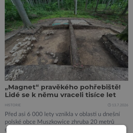
1400 Romů a Sintů, kteří byli v táboře
internováni, v něm vydechli naposledy. Jiné
čekal transport do […]
„Magnet“ pravěkého pohřebiště!
Lidé se k němu vraceli tisíce let
HISTORIE
13.7.2026
Před asi 6 000 lety vznikla v oblasti u dnešní
polské obce Muszkowice zhruba 20 metrů
dlouhá mohyla. Podle všeho bylo místo