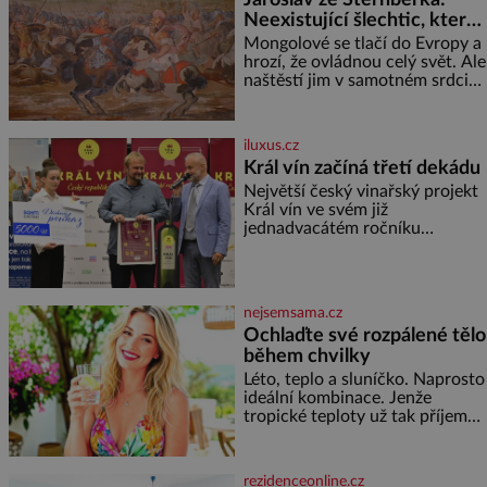
režiséra vychladne,
Neexistující šlechtic, který
z Moravy vyžene Mongoly
Mongolové se tlačí do Evropy a
hrozí, že ovládnou celý svět. Ale
naštěstí jim v samotném srdci
Evropy stojí v cestě malé, ale
silné království, které dokáže
dobyvatelské hordy zastavit. Co
iluxus.cz
nedokáže žádná z asijských říší,
Král vín začíná třetí dekádu
co nedokážou Němci – to
Největší český vinařský projekt
dokáže český král. Nebo že by
Král vín ve svém již
ne? Mongolové od roku 1223
jednadvacátém ročníku
postupují podél Kaspického a
představil nejlepší domácí vína.
Azovského moře,
Ta vybírala odborná porota z
celkem 1260 vzorků od 157
vinařů. Král vín, který se – i pře
nejsemsama.cz
Ochlaďte své rozpálené tělo
během chvilky
Léto, teplo a sluníčko. Naprosto
ideální kombinace. Jenže
tropické teploty už tak příjemné
nejsou. Víte, jakými potravinami
se můžete rychle ochladit? K
dyž se nám tropy zaryjí pod
rezidenceonline.cz