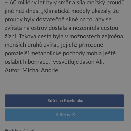
– 60 milióny let byly směr a síla mořský proudů
jiné než dnes. „Klimatické modely ukázaly, že
proudy byly dostatečně silné na to, aby se
zvířata na ostrov dostala a nezemřela cestou
žízní. Taková cesta byla v možnostech zejména
menších druhů zvířat, jejichž přirozeně
pomalejší metabolické pochody mohla ještě
oslabit hibernace,“ vysvětluje Jason Ali.
Autor: Michal Andrle
Sdílet na Facebooku
Sdílet na X
Předchozí článek