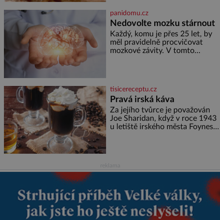
(1829–1900). Smutná událost je
ale doprovázena ohromným
panidomu.cz
dědictvím
Nedovolte mozku stárnout
Každý, komu je přes 25 let, by
měl pravidelně procvičovat
mozkové závity. V tomto
období se totiž začíná
zhoršovat paměť. Možná máte
problém vzpomenout si na
jméno kolegy z práce. Nebo
tisicereceptu.cz
marně v paměti lovíte název
Pravá irská káva
knížky, kterou jste nedávno
přečetli. Je to opravdu tak, s
Za jejího tvůrce je považován
věkem jako kdyby se paměť
Joe Sharidan, když v roce 1943
rozhodla stávkovat. Cvičte
u letiště irského města Foynes
obsluhoval Američany, kteří
kvůli špatnému počasí nemohli
pokračovat v cestě. Povzbudil
je tehdy kávou,
reklama