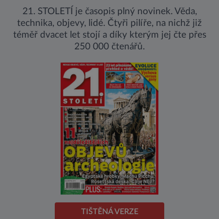
21. STOLETÍ je časopis plný novinek. Věda,
technika, objevy, lidé. Čtyři pilíře, na nichž již
téměř dvacet let stojí a díky kterým jej čte přes
250 000 čtenářů.
TIŠTĚNÁ VERZE