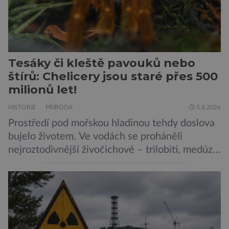
Tesáky či kleště pavouků nebo
štírů: Chelicery jsou staré přes 500
milionů let!
HISTORIE
PŘÍRODA
5.8.2026
Prostředí pod mořskou hladinou tehdy doslova
bujelo životem. Ve vodách se proháněli
nejroztodivnější živočichové – trilobiti, medúzy
či hlavonožci. V dávném kambriu žil také
prazvláštní stonožce podobný tvor, který měl
zárodky zbraní typických pro dnešní pavouky.
Pavouci, štíři či klíšťata jsou členovci patřící do
skupiny klepítkatců. Vyznačují se takzvanými