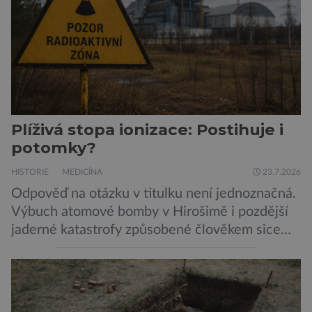
chelicerami, které u nich představují právě […]
Plíživá stopa ionizace: Postihuje i
potomky?
HISTORIE
MEDICÍNA
23.7.2026
Odpověď na otázku v titulku není jednoznačná.
Výbuch atomové bomby v Hirošimě i pozdější
jaderné katastrofy způsobené člověkem sice
ukázaly, že silné dávky ionizace zabíjejí a že
slabší a dlouhodobé záření poškozuje DNA.
Přesto není stále zcela jasné, nakolik se mutace
vzniklé ozářením přenášejí na potomstvo. Před