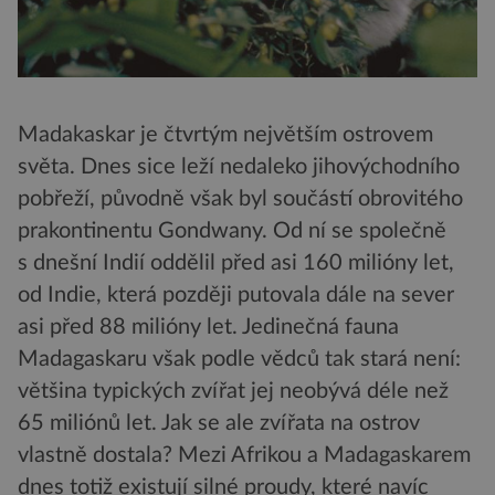
Madakaskar je čtvrtým největším ostrovem
světa. Dnes sice leží nedaleko jihovýchodního
pobřeží, původně však byl součástí obrovitého
prakontinentu Gondwany. Od ní se společně
s dnešní Indií oddělil před asi 160 milióny let,
od Indie, která později putovala dále na sever
asi před 88 milióny let. Jedinečná fauna
Madagaskaru však podle vědců tak stará není:
většina typických zvířat jej neobývá déle než
65 miliónů let. Jak se ale zvířata na ostrov
vlastně dostala? Mezi Afrikou a Madagaskarem
dnes totiž existují silné proudy, které navíc