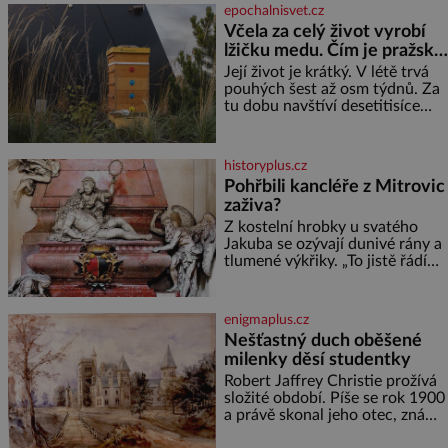
mzdová účetní a konec měsíce
epochalnisvet.cz
je pro mě vždy velice psychicky
Včela za celý život vyrobí
náročným obdobím. Od té
lžičku medu. Čím je pražský
chvíle, co máme vnoučata, mi
med ze střech tak ceněný?
dcera čím dál častěji volá o
Její život je krátký. V létě trvá
pomoc, co se hlídání týče. Dalo
pouhých šest až osm týdnů. Za
by se
tu dobu navštíví desetitisíce
květů, nalétá stovky kilometrů a
vyrobí přibližně devět gramů
medu – zhruba jednu čajovou
historyplus.cz
lžičku. Sama o sobě se může
Pohřbili kancléře z Mitrovic
zdát bezvýznamná. Teprve když
zaživa?
se spojí s dalšími desítkami tisíc
příslušnic svého včelstva,
Z kostelní hrobky u svatého
vznikne jeden z
Jakuba se ozývají dunivé rány a
nejdokonalejších organismů
tlumené výkřiky. „To jistě řádí
duch,“ myslí si pověrčiví lidé.
Ani za dvě kopy grošů by se
nikdo neodvážil podzemní
enigmaplus.cz
hrobku otevřít a její poklop tak
Nešťastný duch oběšené
raději jen skrápí svěcenou
milenky děsí studentky
vodou. Za několik dní divné
burácení skutečně ustane. Když
Robert Jaffrey Christie prožívá
o mnoho let později hrobku
složité období. Píše se rok 1900
a právě skonal jeho otec, známý
továrník William Mellis Christie