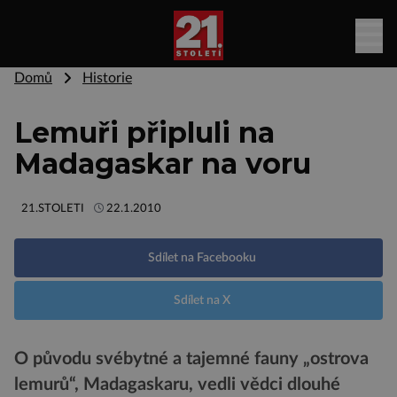
Domů
Historie
Lemuři připluli na
Madagaskar na voru
21.STOLETI
22.1.2010
Sdílet na Facebooku
Sdílet na X
O původu svébytné a tajemné fauny „ostrova
lemurů“, Madagaskaru, vedli vědci dlouhé