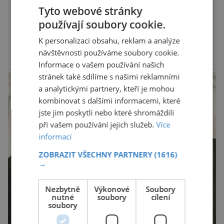
vnímáno jako posvátné tisíce let. Experti tak
Tyto webové stránky
soudí z dalších, o dost mladších kruhových
používají soubory cookie.
mohyl, které se nacházejí v ose té starší. Na
DALŠÍ ČLÁNKY ›
K personalizaci obsahu, reklam a analýze
archeologických pracích se podíleli experti ze
návštěvnosti používáme soubory cookie.
Západočeské univerzity v Plzni, […]
Informace o vašem používání našich
reklama
stránek také sdílíme s našimi reklamními
a analytickými partnery, kteří je mohou
kombinovat s dalšími informacemi, které
jste jim poskytli nebo které shromáždili
při vašem používání jejich služeb.
Více
informací
ZOBRAZIT VŠECHNY PARTNERY
(1616)
→
Nezbytně
Výkonové
Soubory
nutné
soubory
cílení
soubory