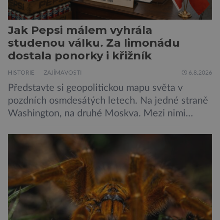
Jak Pepsi málem vyhrála
studenou válku. Za limonádu
dostala ponorky i křižník
HISTORIE
ZAJÍMAVOSTI
6.8.2026
Představte si geopolitickou mapu světa v
pozdních osmdesátých letech. Na jedné straně
Washington, na druhé Moskva. Mezi nimi
jaderný arzenál schopný zničit planetu
padesátkrát dokola, železná opona a miliony
vojáků v permanentní pohotovosti. A pak je tu
Donald Kendall, generální ředitel společnosti
PepsiCo, který se v květnu roku 1989 stává
admirálem flotily, jež čítá sedmnáct […]