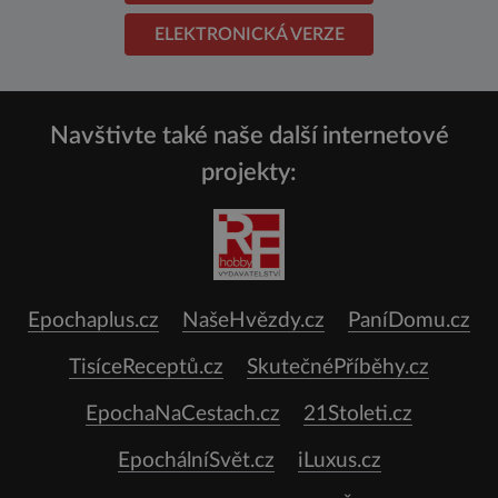
ELEKTRONICKÁ VERZE
Navštivte také naše další internetové
projekty:
Epochaplus.cz
NašeHvězdy.cz
PaníDomu.cz
TisíceReceptů.cz
SkutečnéPříběhy.cz
EpochaNaCestach.cz
21Stoleti.cz
EpochálníSvět.cz
iLuxus.cz