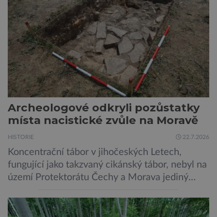
pěti lety, těsně před 35. výročím výbuchu
Černobylské jaderné elektrárny, […]
Archeologové odkryli pozůstatky
místa nacistické zvůle na Moravě
HISTORIE
22.7.2026
Koncentrační tábor v jihočeských Letech,
fungující jako takzvaný cikánský tábor, nebyl na
území Protektorátu Čechy a Morava jediný
takový. Další se nacházel na Moravě, konkrétně
v Hodoníně u Kunštátu. Jeho pozůstatky byly
nedávno odkrývány archeology. Někteří z asi