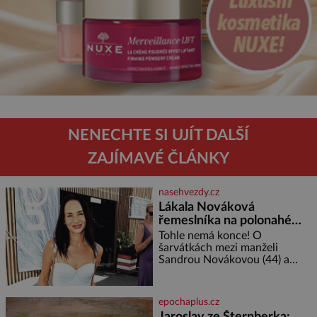
NENECHTE SI UJÍT DALŠÍ
ZAJÍMAVÉ ČLÁNKY
nasehvezdy.cz
Lákala Nováková
řemeslníka na polonahé
tělo!
Tohle nemá konce! O
šarvátkách mezi manželi
Sandrou Novákovou (44) a
Vojtěchem Moravcem (39) se
toho napsalo už hodně. Ale kdo
by doufal, že horká zem u
epochaplus.cz
herečky ze seriálu Ulice a
Jaroslav ze Šternberka: