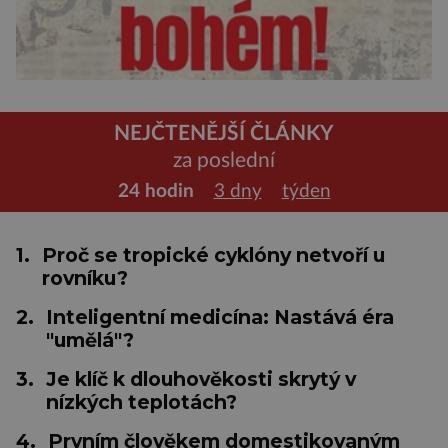
NEJČTENĚJŠÍ ČLÁNKY
za poslední
24 hodin
3 dny
týden
1.
Proč se tropické cyklóny netvoří u
rovníku?
2.
Inteligentní medicína: Nastává éra
"umělá"?
3.
Je klíč k dlouhověkosti skrytý v
nízkých teplotách?
4.
Prvním člověkem domestikovaným