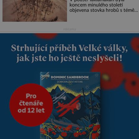
koncem minulého století
objevena stovka hrobů s téměř
netknutými mumiemi. Všichni
mrtví byli pohřbeni s úctou a
četnými milodary. Asi nejvíc
reklama
přitom vědce zaujal hrob
tříměsíčního chlapečka s
modrou filcovou čapkou, z níž
se draly blonďaté vlásky. Fakt,
že jsou těla dávných lidí
nesmírně dobře zachovalá,
přičítají odborníci zdejším
klimatickým podmínkám.
Sucho, prosolené písky a
extrémně