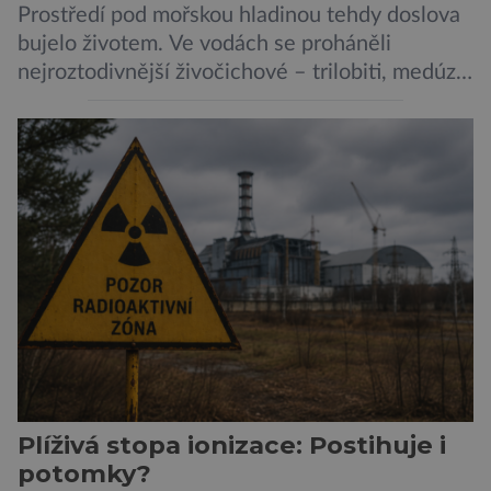
Prostředí pod mořskou hladinou tehdy doslova
bujelo životem. Ve vodách se proháněli
nejroztodivnější živočichové – trilobiti, medúzy
či hlavonožci. V dávném kambriu žil také
prazvláštní stonožce podobný tvor, který měl
zárodky zbraní typických pro dnešní pavouky.
Pavouci, štíři či klíšťata jsou členovci patřící do
skupiny klepítkatců. Vyznačují se takzvanými
chelicerami, které u nich představují právě […]
Plíživá stopa ionizace: Postihuje i
potomky?