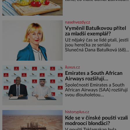
ho zalijte až těsně před
miminka měl působit především
podáváním, aby zeleninu
klidně a útulně. Předškolní věk
nerozmočila. Na 2 porce
je
potřebujete: ✿ 1/4 ledového
nasehvezdy.cz
nebo jiného salátu (římský salát,
Vyměnil Batulkovou přítel
polníček…) ✿ 1 malá konzerva
za mladší exemplář?
kukuřice ✿ ½ okurky ✿ 2
rajčata Zálivka: ✿ 4 lžíce
Už nějaký čas se lidé ptali, jestli
olivového oleje ✿ 1 lžíci
jsou herečka ze seriálu
citronové šťávy ✿ ½ stroužku
Slunečná Dana Batulková (68) a
její partner, režisér Ondřej Zajíc
(56), ještě vůbec spolu. Herečka
od sebe přítele od samého
iluxus.cz
začátku odhán
Emirates a South African
Airways rozšiřují
partnerství. Cestujícím
Společnosti Emirates a South
nově zpřístupní dalších
African Airways (SAA) rozšiřují
svou dlouholetou
devět destinací v jižní a
codesharovou spolupráci. Nová
střední Africe
reciproční dohoda zpřístupní
cestujícím devět dalších
historyplus.cz
destinací v jižní a střední Africe
Kde se v čínské poušti vzali
a u
modroocí blonďáci?
V poušti Taklamakan byla