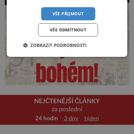
VŠE PŘIJMOUT
VŠE ODMÍTNOUT
ZOBRAZIT PODROBNOSTI
NEJČTENĚJŠÍ ČLÁNKY
za poslední
24 hodin
3 dny
týden