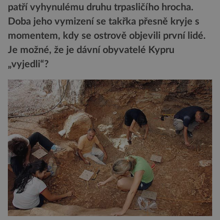
patří vyhynulému druhu trpasličího hrocha.
Doba jeho vymizení se takřka přesně kryje s
momentem, kdy se ostrově objevili první lidé.
Je možné, že je dávní obyvatelé Kypru
„vyjedli“?