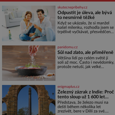
skutecnepribehy.cz
Odpustit je úleva, ale bývá
to nesmírně těžké
Když se ukázalo, že si manžel
našel milenku, rozhodla jsem se
trpělivě vyčkávat, přesvědčena,
že se dříve či později vrátí k
rodině. Možná je to jedna z
nejtěžších věcí na světě. Ale
panidomu.cz
každý, kdo s tím má nějaké
Sůl nad zlato, ale přiměřeně
zkušenosti, se zapřísahá, že
Většina lidí po celém světě jí
pokud odpustíte, znatelně se
soli až moc. Často i nevědomky,
vám uleví. Když se ke mně
protože netuší, jak velké
doneslo, že si manžel pořídil
množství se jí skrývá v
milenku,
průmyslově vyráběných
potravinách, dokonce i těch
sladkých. Sůl je zdravá Ale v
enigmaplus.cz
ani ne třetinovém množství, než
Železný zázrak z Indie: Proč
je pro většinu populace běžné.
tento sloup už 1 600 let
Její základní složky– sodík a
chlór – jsou zásadní pro
nezná rez?
Představa, že železo musí na
správné hospodaření
dešti během několika let
zrezivět, bere v Dillí za své.