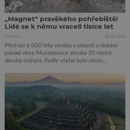
„Magnet“ pravěkého pohřebiště!
Lidé se k němu vraceli tisíce let
HISTORIE
13.7.2026
Před asi 6 000 lety vznikla v oblasti u dnešní
polské obce Muszkowice zhruba 20 metrů
dlouhá mohyla. Podle všeho bylo místo
vnímáno jako posvátné tisíce let. Experti tak
soudí z dalších, o dost mladších kruhových
mohyl, které se nacházejí v ose té starší. Na
archeologických pracích se podíleli experti ze
Západočeské univerzity v Plzni, […]