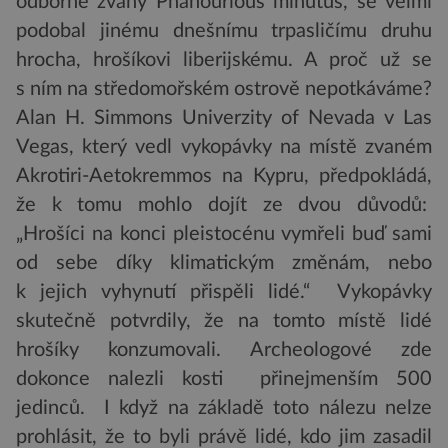
odborně zvaný Phanourious minutus, se velmi
podobal jinému dnešnímu trpasličímu druhu
hrocha, hrošíkovi liberijskému. A proč už se
s ním na středomořském ostrově nepotkáváme?
Alan H. Simmons Univerzity of Nevada v Las
Vegas, který vedl vykopávky na místě zvaném
Akrotiri-Aetokremmos na Kypru, předpokládá,
že k tomu mohlo dojít ze dvou důvodů:
„Hrošíci na konci pleistocénu vymřeli buď sami
od sebe díky klimatickým změnám, nebo
k jejich vyhynutí přispěli lidé.“ Vykopávky
skutečně potvrdily, že na tomto místě lidé
hrošíky konzumovali. Archeologové zde
dokonce nalezli kosti přinejmenším 500
jedinců. I když na základě toto nálezu nelze
prohlásit, že to byli právě lidé, kdo jim zasadil