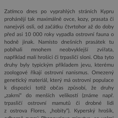
Zatímco dnes po vyprahlých stráních Kypru
prohánějí tak maximálně ovce, kozy, prasata či
nanejvýš osli, od začátku čtvrtohor až do doby
před asi 10 000 roky vypadla ostrovní fauna o
hodně jinak. Namísto dnešních prasátek tu
pobíhali mnohem neobvyklejší zvířata,
například malí hrošíci či trpasličí sloni. Oba tyto
druhy byly typickým příkladem jevu, kterému
zoologové říkají ostrovní nanismus. Omezený
genetický materiál, který má ostrovní populace
k dispozici totiž občas způsobí, že druhy
„zakrní“ do menších velikostí (známe např.
trpasličí ostrovní mamutů či drobné lidi
z ostrova Flores, „hobity“). Kyperský hrošík,