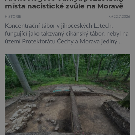
místa nacistické zvůle na Moravě
HISTORIE
22.7.2026
Koncentrační tábor v jihočeských Letech,
fungující jako takzvaný cikánský tábor, nebyl na
území Protektorátu Čechy a Morava jediný
takový. Další se nacházel na Moravě, konkrétně
v Hodoníně u Kunštátu. Jeho pozůstatky byly
nedávno odkrývány archeology. Někteří z asi
1400 Romů a Sintů, kteří byli v táboře
internováni, v něm vydechli naposledy. Jiné
čekal transport do […]