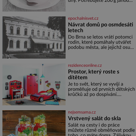
dny. Potřebujete 200 g jahod
600 g žlutého melounu 100 ml
sladkého dezertního vína 50 g
cukru krystal 1 lžíci medu 200 g
epochalnisvet.cz
zakysané sm
Návrat domů po osmdesáti
letech
Do Brna se letos vrátí potomci
rodin, které pomáhaly utvářet
podobu města, ale jejichž osudy
dramaticky přerušila druhá
světová válka. Příběhy rodů
Placzek, Löw-Beer, Fuhrmann,
rezidenceonline.cz
Kohn a Stiassni se stanou
Prostor, který roste s
jednou z hlavních
dítětem
dramaturgických linií festivalu
židovské kultury ŠTETL FEST
Je to svět, který se vyvíjí a
2026. Některé návraty nejsou
proměňuje od prvních dětských
jednoduché. Místa, která si
krůčků až po dospívání.
člověk pamatuje z rodinných
Správně navržený pokoj
vyprávění, už dávno
podporuje bezpečí, kreativitu,
soustředění i odpočinek a
nejsemsama.cz
reaguje na každou etapu života
Vrstvený salát do skla
a specifické potřeby dítěte. Pro
Salát na cesty i do práce
nejmenší je klíčová
můžete různě obměňovat podle
jednoduchost, měkkost a
toho, co máte doma. Zálivkou
bezpečí, proto by pokoj