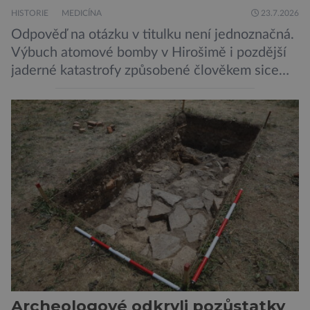
HISTORIE
MEDICÍNA
23.7.2026
Odpověď na otázku v titulku není jednoznačná.
Výbuch atomové bomby v Hirošimě i pozdější
jaderné katastrofy způsobené člověkem sice
ukázaly, že silné dávky ionizace zabíjejí a že
slabší a dlouhodobé záření poškozuje DNA.
Přesto není stále zcela jasné, nakolik se mutace
vzniklé ozářením přenášejí na potomstvo. Před
pěti lety, těsně před 35. výročím výbuchu
Černobylské jaderné elektrárny, […]
Archeologové odkryli pozůstatky