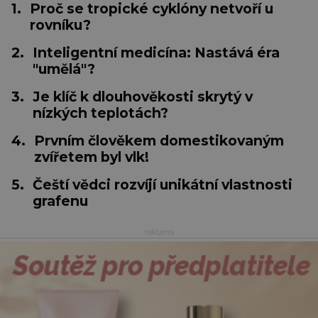
1.
Proč se tropické cyklóny netvoří u
rovníku?
2.
Inteligentní medicína: Nastává éra
"umělá"?
3.
Je klíč k dlouhověkosti skrytý v
nízkých teplotách?
4.
Prvním člověkem domestikovaným
zvířetem byl vlk!
5.
Čeští vědci rozvíjí unikátní vlastnosti
grafenu
reklama