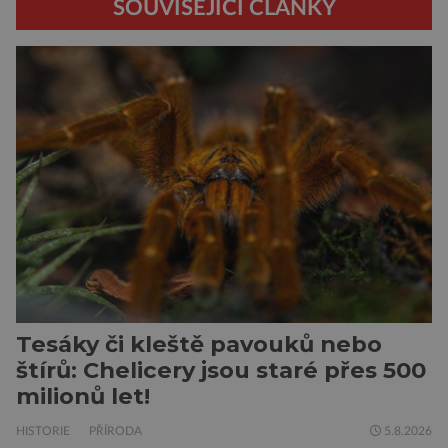
SOUVISEJÍCÍ ČLÁNKY
Tesáky či kleště pavouků nebo
štírů: Chelicery jsou staré přes 500
milionů let!
HISTORIE
PŘÍRODA
5.8.2026