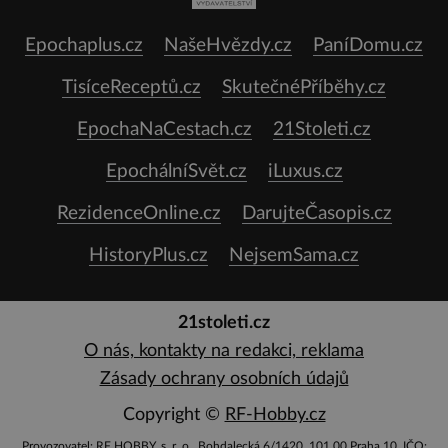
Epochaplus.cz
NašeHvězdy.cz
PaníDomu.cz
TisíceReceptů.cz
SkutečnéPříběhy.cz
EpochaNaCestach.cz
21Stoleti.cz
EpochálníSvět.cz
iLuxus.cz
RezidenceOnline.cz
DarujteČasopis.cz
HistoryPlus.cz
NejsemSama.cz
21stoleti.cz
O nás, kontakty na redakci, reklama
Zásady ochrany osobních údajů
Copyright ©
RF-Hobby.cz
Provozovatel: RF HOBBY, s. r. o., Bohdalecká 6/1420, 101 00 Praha 10, IČO: