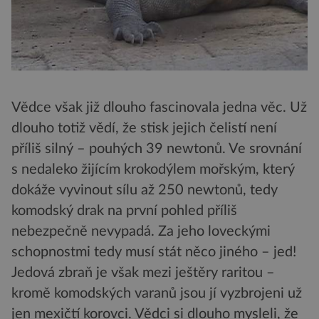
Vědce však již dlouho fascinovala jedna věc. Už
dlouho totiž vědí, že stisk jejich čelistí není
příliš silný – pouhých 39 newtonů. Ve srovnání
s nedaleko žijícím krokodýlem mořským, který
dokáže vyvinout sílu až 250 newtonů, tedy
komodský drak na první pohled příliš
nebezpečně nevypadá. Za jeho loveckými
schopnostmi tedy musí stát něco jiného – jed!
Jedová zbraň je však mezi ještěry raritou –
kromě komodských varanů jsou jí vyzbrojeni už
jen mexičtí korovci. Vědci si dlouho mysleli, že