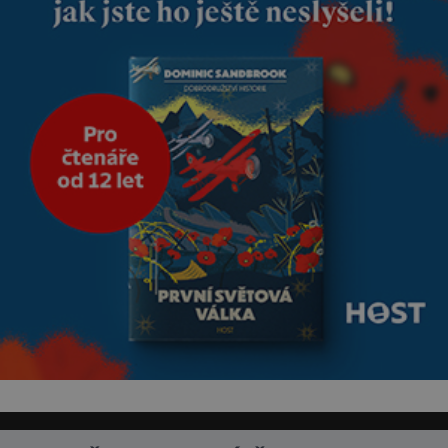
nesmírně dobře zachovalá,
přičítají odborníci zdejším
klimatickým podmínkám.
Sucho, prosolené písky a
extrémně