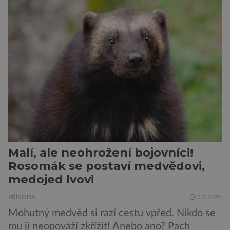
vačnatci, vyskytující se dnes již výhradně na
ostrově Tasmánie, si však takovou nálepku
vůbec nezaslouží. Fakticky se totiž spíše než o
zákeřné a nebezpečné vzteklouny jedná o
plaché živočichy. Velikostně […]
Malí, ale neohrožení bojovníci!
Rosomák se postaví medvědovi,
medojed lvovi
PŘÍRODA
3.8.2026
Mohutný medvěd si razí cestu vpřed. Nikdo se
mu ji neopováží zkřížit! Anebo ano? Pach