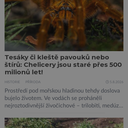
vyskytuje se rovněž v oblastech […]
Tesáky či kleště pavouků nebo
štírů: Chelicery jsou staré přes 500
milionů let!
HISTORIE
PŘÍRODA
5.8.2026
Prostředí pod mořskou hladinou tehdy doslova
bujelo životem. Ve vodách se proháněli
nejroztodivnější živočichové – trilobiti, medúzy
či hlavonožci. V dávném kambriu žil také
prazvláštní stonožce podobný tvor, který měl
zárodky zbraní typických pro dnešní pavouky.