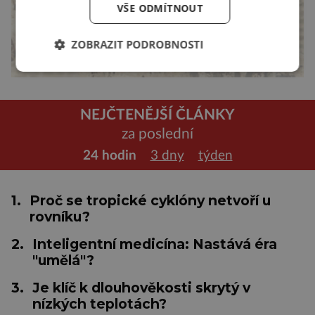
VŠE ODMÍTNOUT
ZOBRAZIT PODROBNOSTI
NEJČTENĚJŠÍ ČLÁNKY
za poslední
24 hodin
3 dny
týden
1.
Proč se tropické cyklóny netvoří u
rovníku?
2.
Inteligentní medicína: Nastává éra
"umělá"?
3.
Je klíč k dlouhověkosti skrytý v
nízkých teplotách?