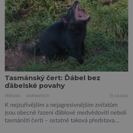
Pavouci, štíři či klíšťata jsou členovci patřící do
skupiny klepítkatců. Vyznačují se takzvanými
chelicerami, které u nich představují právě […]
Tasmánský čert: Ďábel bez
ďábelské povahy
PŘÍRODA
ZAJÍMAVOSTI
3.8.2026
K nejzuřivějším a nejagresivnějším zvířatům
jsou obecně řazeni ďáblové medvědovití neboli
tasmánští čerti – ostatně taková představa
vyplývá i z jejich názvu. Tito největší draví