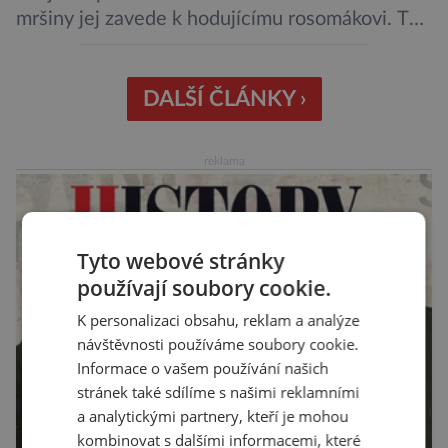
mršiny jej zavede k hodujícímu rosomákovi. Ten
se ale před ním nechystá ustoupit. Ačkoli
velikostní rozdíl mezi nimi je značný, statečná
„lasice“ je odhodlána bránit svou kořist.
DALŠÍ ČLÁNKY ›
Nedosahují nijak impozantní velikosti, jde spíše
o menší šelmy. Svou houževnatostí, bojovností
reklama
a […]
Tyto webové stránky
používají soubory cookie.
K personalizaci obsahu, reklam a analýze
návštěvnosti používáme soubory cookie.
Informace o vašem používání našich
stránek také sdílíme s našimi reklamními
a analytickými partnery, kteří je mohou
kombinovat s dalšími informacemi, které