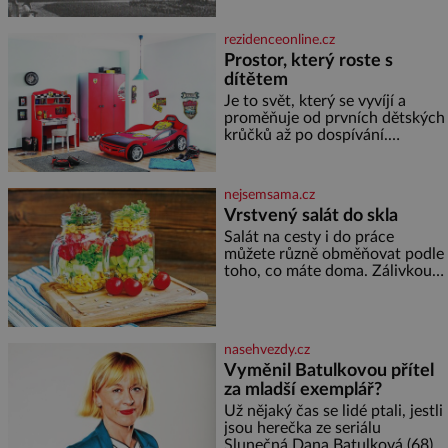
světová válka. Příběhy rodů
Placzek, Löw-Beer, Fuhrmann,
rezidenceonline.cz
Kohn a Stiassni se stanou
Prostor, který roste s
jednou z hlavních
dítětem
dramaturgických linií festivalu
židovské kultury ŠTETL FEST
Je to svět, který se vyvíjí a
2026. Některé návraty nejsou
proměňuje od prvních dětských
jednoduché. Místa, která si
krůčků až po dospívání.
člověk pamatuje z rodinných
Správně navržený pokoj
vyprávění, už dávno
podporuje bezpečí, kreativitu,
soustředění i odpočinek a
nejsemsama.cz
reaguje na každou etapu života
Vrstvený salát do skla
a specifické potřeby dítěte. Pro
Salát na cesty i do práce
nejmenší je klíčová
můžete různě obměňovat podle
jednoduchost, měkkost a
toho, co máte doma. Zálivkou
bezpečí, proto by pokoj
ho zalijte až těsně před
miminka měl působit především
podáváním, aby zeleninu
klidně a útulně. Předškolní věk
nerozmočila. Na 2 porce
je
potřebujete: ✿ 1/4 ledového
nasehvezdy.cz
nebo jiného salátu (římský salát,
Vyměnil Batulkovou přítel
polníček…) ✿ 1 malá konzerva
za mladší exemplář?
kukuřice ✿ ½ okurky ✿ 2
rajčata Zálivka: ✿ 4 lžíce
Už nějaký čas se lidé ptali, jestli
olivového oleje ✿ 1 lžíci
jsou herečka ze seriálu
citronové šťávy ✿ ½ stroužku
Slunečná Dana Batulková (68) a