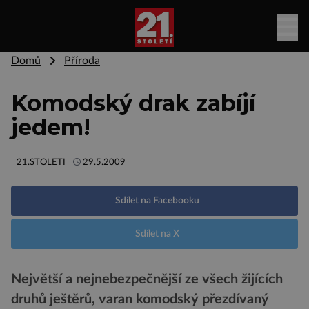
Domů
Příroda
Komodský drak zabíjí
jedem!
21.STOLETI
29.5.2009
Sdílet na Facebooku
Sdílet na X
Největší a nejnebezpečnější ze všech žijících
druhů ještěrů, varan komodský přezdívaný