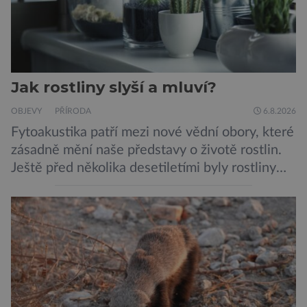
Jak rostliny slyší a mluví?
OBJEVY
PŘÍRODA
6.8.2026
Fytoakustika patří mezi nové vědní obory, které
zásadně mění naše představy o životě rostlin.
Ještě před několika desetiletími byly rostliny
považovány za tiché a pasivní organismy, které
pouze reagují na změny prostředí. Moderní
výzkum však ukazuje, že skutečnost je mnohem
zajímavější. Rostliny totiž dokážou své okolí
vnímat prostřednictvím mechanických podnětů
a samy také vydávají zvuky […]