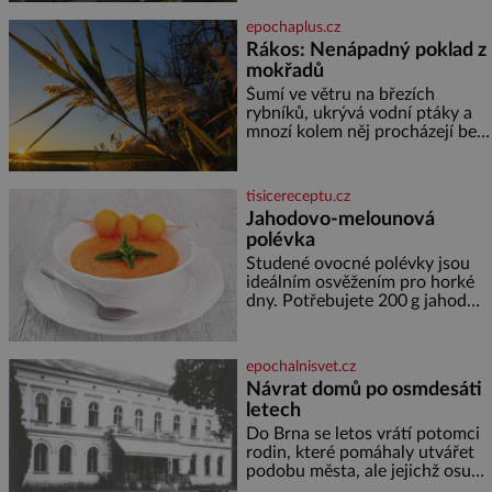
jediného dne můžete
epochaplus.cz
nahlédnout do útrob jedné z
Rákos: Nenápadný poklad z
nejvýznamnějších vodních
mokřadů
elektráren v Evropě, vydat se na
horské hřebeny, projet se na
Šumí ve větru na březích
koloběžce a den zakončit
rybníků, ukrývá vodní ptáky a
poznáváním památek ve
mnozí kolem něj procházejí bez
Velkých Losinách nebo v
povšimnutí. Přesto právě rákos
termálním
pomáhal stavět domy, vyrábět
lodě, zapisovat první texty a
tisicereceptu.cz
inspiroval řadu pověstí. Tato
Jahodovo-melounová
skromná, ale užitečná rostlina
polévka
provází člověka už tisíce let.
Většina lidí vnímá rákos jen jako
Studené ovocné polévky jsou
obyčejnou kulisu letního
ideálním osvěžením pro horké
koupání. Stačí se však podívat
dny. Potřebujete 200 g jahod
600 g žlutého melounu 100 ml
sladkého dezertního vína 50 g
cukru krystal 1 lžíci medu 200 g
epochalnisvet.cz
zakysané sm
Návrat domů po osmdesáti
letech
Do Brna se letos vrátí potomci
rodin, které pomáhaly utvářet
podobu města, ale jejichž osudy
dramaticky přerušila druhá