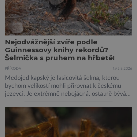
Nejodvážnější zvíře podle
Guinnessovy knihy rekordů?
Šelmička s pruhem na hřbetě!
PŘÍRODA
5.8.2026
Medojed kapský je lasicovitá šelma, kterou
bychom velikostí mohli přirovnat k českému
jezevci. Je extrémně nebojácná, ostatně bývá
označována za nejodvážnější zvíře vůbec. V
této souvislosti je dokonce zapsána do
Guinnessovy knihy rekordů. Navzdory svému
názvu nežije pouze v jižní Africe, ale domovem
je mu valná část černého kontinentu a