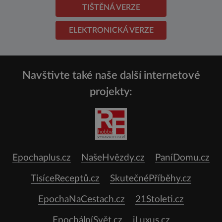
TIŠTĚNÁ VERZE
ELEKTRONICKÁ VERZE
Navštivte také naše další internetové
projekty:
Epochaplus.cz
NašeHvězdy.cz
PaníDomu.cz
TisíceReceptů.cz
SkutečnéPříběhy.cz
EpochaNaCestach.cz
21Stoleti.cz
EpochálníSvět.cz
iLuxus.cz