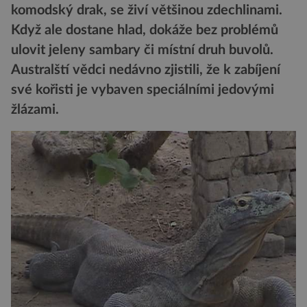
komodský drak, se živí většinou zdechlinami.
Když ale dostane hlad, dokáže bez problémů
ulovit jeleny sambary či místní druh buvolů.
Australští vědci nedávno zjistili, že k zabíjení
své kořisti je vybaven speciálními jedovými
žlázami.