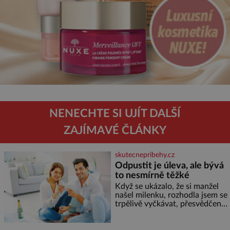
NENECHTE SI UJÍT DALŠÍ
ZAJÍMAVÉ ČLÁNKY
skutecnepribehy.cz
Odpustit je úleva, ale bývá
to nesmírně těžké
Když se ukázalo, že si manžel
našel milenku, rozhodla jsem se
trpělivě vyčkávat, přesvědčena,
že se dříve či později vrátí k
rodině. Možná je to jedna z
nejtěžších věcí na světě. Ale