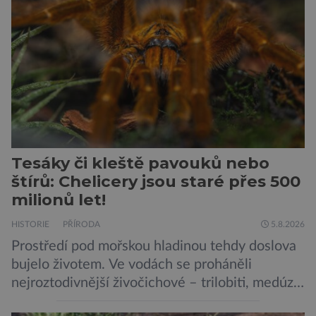
je mu valná část černého kontinentu a
vyskytuje se rovněž v oblastech […]
Tesáky či kleště pavouků nebo
štírů: Chelicery jsou staré přes 500
milionů let!
HISTORIE
PŘÍRODA
5.8.2026
Prostředí pod mořskou hladinou tehdy doslova
bujelo životem. Ve vodách se proháněli
nejroztodivnější živočichové – trilobiti, medúzy
či hlavonožci. V dávném kambriu žil také