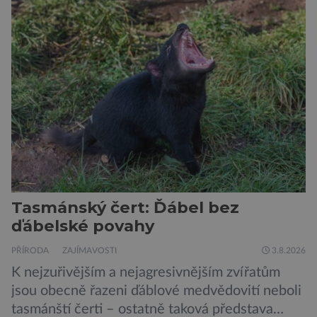
prazvláštní stonožce podobný tvor, který měl
zárodky zbraní typických pro dnešní pavouky.
Pavouci, štíři či klíšťata jsou členovci patřící do
skupiny klepítkatců. Vyznačují se takzvanými
chelicerami, které u nich představují právě […]
Tasmánský čert: Ďábel bez
ďábelské povahy
PŘÍRODA
ZAJÍMAVOSTI
3.8.2026
K nejzuřivějším a nejagresivnějším zvířatům
jsou obecně řazeni ďáblové medvědovití neboli
tasmánští čerti – ostatně taková představa