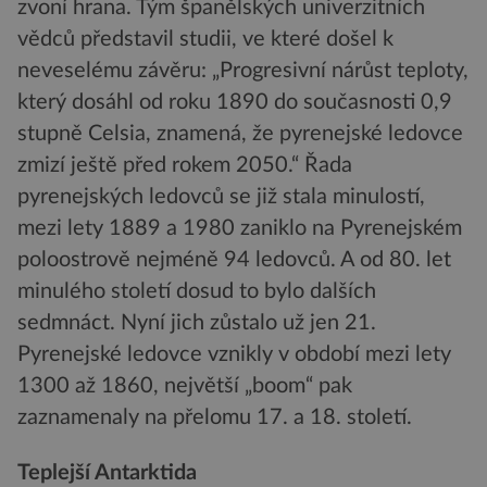
zvoní hrana. Tým španělských univerzitních
vědců představil studii, ve které došel k
neveselému závěru: „Progresivní nárůst teploty,
který dosáhl od roku 1890 do současnosti 0,9
stupně Celsia, znamená, že pyrenejské ledovce
zmizí ještě před rokem 2050.“ Řada
pyrenejských ledovců se již stala minulostí,
mezi lety 1889 a 1980 zaniklo na Pyrenejském
poloostrově nejméně 94 ledovců. A od 80. let
minulého století dosud to bylo dalších
sedmnáct. Nyní jich zůstalo už jen 21.
Pyrenejské ledovce vznikly v období mezi lety
1300 až 1860, největší „boom“ pak
zaznamenaly na přelomu 17. a 18. století.
Teplejší Antarktida