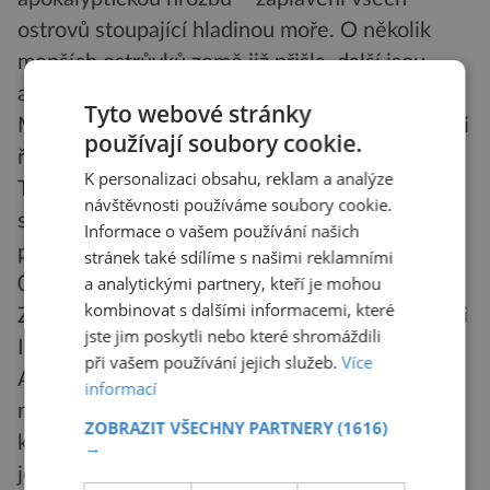
ostrovů stoupající hladinou moře. O několik
menších ostrůvků země již přišla, další jsou
akutně ohrožené.
Tyto webové stránky
Místní vláda si je problému vědoma a hodlá jej i
používají soubory cookie.
řešit. Od roku 2002 již některé obyvatele
K personalizaci obsahu, reklam a analýze
Tuvalu přijímá Nový Zéland. Ovšem připravují
návštěvnosti používáme soubory cookie.
se i katastrofické scénáře, které počítají s
Informace o vašem používání našich
přestěhováním celé tuvalské populace (cca 11
stránek také sdílíme s našimi reklamními
a analytickými partnery, kteří je mohou
000 lidí) jinam. Zde se mluví zejména o Novém
kombinovat s dalšími informacemi, které
Zélandu nebo Austrálii. Tuvalský premiér Apisai
jste jim poskytli nebo které shromáždili
Ielemia již v srpnu loňského roku tajně navštívil
při vašem používání jejich služeb.
Více
Austrálii. Jeho cesta se však nakonec neutajila,
informací
nicméně obě strany odmítly průběh setkání
ZOBRAZIT VŠECHNY PARTNERY
(1616)
komentovat. Podle samotných obyvatel Tuvalu
→
je téměř jisté, že jejich předseda vlády jednal v