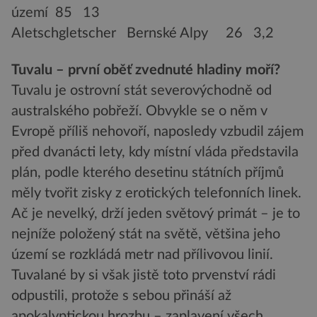
území 85 13
Aletschgletscher Bernské Alpy 26 3,2
Tuvalu – první oběť zvednuté hladiny moří?
Tuvalu je ostrovní stát severovýchodně od
australského pobřeží. Obvykle se o něm v
Evropě příliš nehovoří, naposledy vzbudil zájem
před dvanácti lety, kdy místní vláda představila
plán, podle kterého desetinu státních příjmů
měly tvořit zisky z erotických telefonních linek.
Ač je nevelký, drží jeden světový primát – je to
nejníže položený stát na světě, většina jeho
území se rozkládá metr nad přílivovou linií.
Tuvalané by si však jistě toto prvenství rádi
odpustili, protože s sebou přináší až
apokalyptickou hrozbu – zaplavení všech