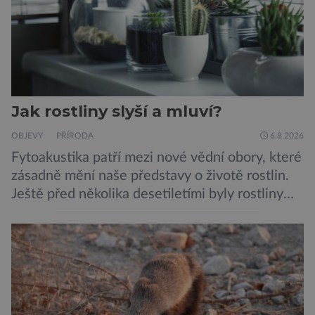
Jak rostliny slyší a mluví?
OBJEVY
PŘÍRODA
6.8.2026
Fytoakustika patří mezi nové vědní obory, které
zásadně mění naše představy o životě rostlin.
Ještě před několika desetiletími byly rostliny
považovány za tiché a pasivní organismy, které
pouze reagují na změny prostředí. Moderní
výzkum však ukazuje, že skutečnost je mnohem
zajímavější. Rostliny totiž dokážou své okolí
vnímat prostřednictvím mechanických podnětů
a samy také vydávají zvuky […]