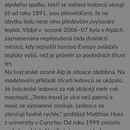
alpského spolku, kteří se měření ledovců věnují
již od roku 1891, jsou přesvědčeni, že na
úbytku ledu nese vinu především zvyšování
teplot. Vždyť v sezoně 2006–07 byla v Alpách
zaznamenána nepřerušená řada dvanácti
měsíců, kdy nejvyšší horstvo Evropy ovládaly
teploty vyšší, než je průměr za posledních třicet
let.
Na švýcarské straně Alp je situace obdobná. Na
modelovém příkladě třiceti ledovců se ukázalo,
že švýcarské ledovce za rok ztrácejí metr své
mocnosti. „Tento trend je více než patrný a
navíc se významně zesiluje. Ledovce se
ztenčují hodně rychle,“ prohlásil Matthias Huss
z univerzity v Curychu. Od roku 1999 zmizelo