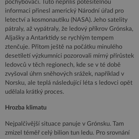
pochybovači. Tuto nepříliš potěšitelnou
informaci přinesl americký Národní úřad pro
letectví a kosmonautiku (NASA). Jeho satelity
pátraly, až vypátraly, že ledový příkrov Grónska,
Aljašky a Antarktidy se rychlým tempem
ztenčuje. Přitom ještě na počátku minulého
desetiletí výzkumníci pozorovali mírný přírůstek
ledovců v těch regionech, kde se v té době
zvyšoval úhrn sněhových srážek, například v
Norsku, ale teplá následující léta s ledovci opět
udělala krátký proces.
Hrozba klimatu
Nejpalčivější situace panuje v Grónsku. Tam
zmizel téměř celý bilion tun ledu. Pro srovnání