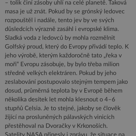
– tolik činí zásoby uhlí na celé planetě. Taková
masa je už znát. Pokud by se grónský ledovec
rozpouštěl i nadále, tento jev by ve svých
důsledcích výrazně zasáhl i evropské klima.
Sladká voda z ledovců by mohla rozmělnit
Golfský proud, který do Evropy přivádí teplo. K
jeho výrobě, kterým každoročně tato „řeka v
moři“ Evropu zásobuje, by bylo třeba milion
středně velkých elektráren. Pokud by jeho
zeslabování postupovalo stejným tempem jako
dosud, průměrná teplota by v Evropě během
několika desítek let mohla klesnout o 4–6
stupňů Celsia. Je to stejné, jakoby se člověk
žijící na prosluněných pálavských vinicích
přestěhoval na Dvoračky v Krkonoších.
Satelity NASA přinesly i zprávu, že situace na