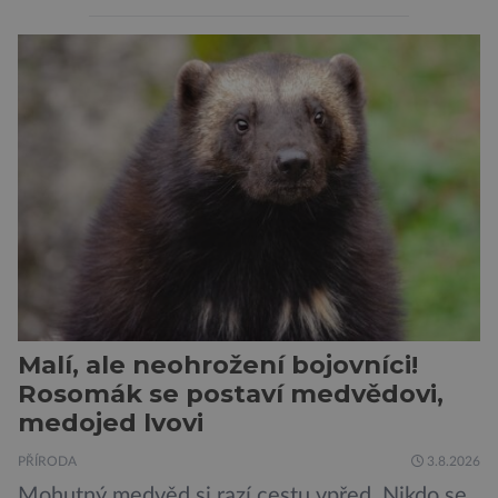
vyplývá i z jejich názvu. Tito největší draví
vačnatci, vyskytující se dnes již výhradně na
ostrově Tasmánie, si však takovou nálepku
vůbec nezaslouží. Fakticky se totiž spíše než o
zákeřné a nebezpečné vzteklouny jedná o
plaché živočichy. Velikostně […]
Malí, ale neohrožení bojovníci!
Rosomák se postaví medvědovi,
medojed lvovi
PŘÍRODA
3.8.2026
Mohutný medvěd si razí cestu vpřed. Nikdo se