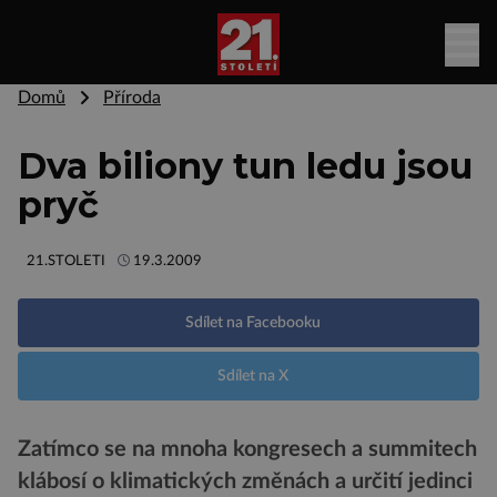
Domů
Příroda
Dva biliony tun ledu jsou
pryč
21.STOLETI
19.3.2009
Sdílet na Facebooku
Sdílet na X
Zatímco se na mnoha kongresech a summitech
klábosí o klimatických změnách a určití jedinci