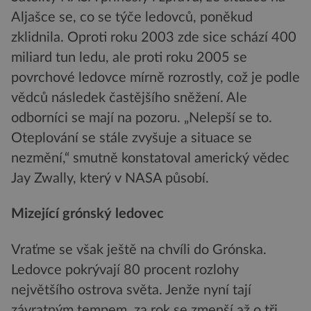
Aljašce se, co se týče ledovců, poněkud
zklidnila. Oproti roku 2003 zde sice schází 400
miliard tun ledu, ale proti roku 2005 se
povrchové ledovce mírně rozrostly, což je podle
vědců následek častějšího sněžení. Ale
odborníci se mají na pozoru. „Nelepší se to.
Oteplování se stále zvyšuje a situace se
nezmění,“ smutně konstatoval americký vědec
Jay Zwally, který v NASA působí.
Mizející grónský ledovec
Vraťme se však ještě na chvíli do Grónska.
Ledovce pokrývají 80 procent rozlohy
největšího ostrova světa. Jenže nyní tají
závratným tempem, za rok se zmenší až o tři