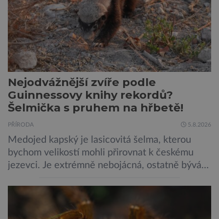
Nejodvážnější zvíře podle
Guinnessovy knihy rekordů?
Šelmička s pruhem na hřbetě!
PŘÍRODA
5.8.2026
Medojed kapský je lasicovitá šelma, kterou
bychom velikostí mohli přirovnat k českému
jezevci. Je extrémně nebojácná, ostatně bývá
označována za nejodvážnější zvíře vůbec. V
této souvislosti je dokonce zapsána do
Guinnessovy knihy rekordů. Navzdory svému
názvu nežije pouze v jižní Africe, ale domovem