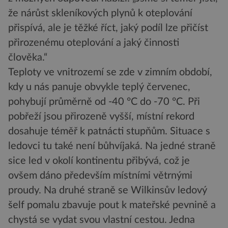
že nárůst skleníkových plynů k oteplování
přispívá, ale je těžké říct, jaký podíl lze přičíst
přirozenému oteplování a jaký činnosti
člověka.“
Teploty ve vnitrozemí se zde v zimním období,
kdy u nás panuje obvykle teplý červenec,
pohybují průměrně od -40 °C do -70 °C. Při
pobřeží jsou přirozeně vyšší, místní rekord
dosahuje téměř k patnácti stupňům. Situace s
ledovci tu také není bůhvíjaká. Na jedné straně
sice led v okolí kontinentu přibývá, což je
ovšem dáno především místními větrnými
proudy. Na druhé straně se Wilkinsův ledový
šelf pomalu zbavuje pout k mateřské pevnině a
chystá se vydat svou vlastní cestou. Jedna