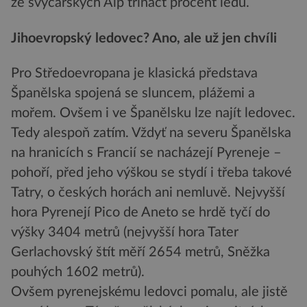
ze švýcarských Alp třináct procent ledu.
Jihoevropský ledovec? Ano, ale už jen chvíli
Pro Středoevropana je klasická představa
Španělska spojená se sluncem, plážemi a
mořem. Ovšem i ve Španělsku lze najít ledovec.
Tedy alespoň zatím. Vždyť na severu Španělska
na hranicích s Francií se nacházejí Pyreneje –
pohoří, před jeho výškou se stydí i třeba takové
Tatry, o českých horách ani nemluvě. Nejvyšší
hora Pyrenejí Pico de Aneto se hrdě tyčí do
výšky 3404 metrů (nejvyšší hora Tater
Gerlachovský štít měří 2654 metrů, Sněžka
pouhých 1602 metrů).
Ovšem pyrenejskému ledovci pomalu, ale jistě