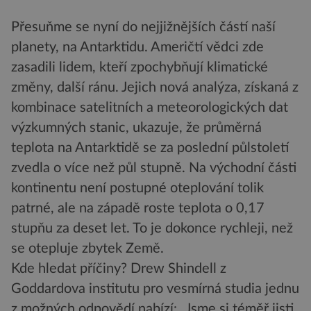
Přesuňme se nyní do nejjižnějších částí naší
planety, na Antarktidu. Američtí vědci zde
zasadili lidem, kteří zpochybňují klimatické
změny, další ránu. Jejich nová analýza, získaná z
kombinace satelitních a meteorologických dat
výzkumných stanic, ukazuje, že průměrná
teplota na Antarktidě se za poslední půlstoletí
zvedla o více než půl stupně. Na východní části
kontinentu není postupné oteplování tolik
patrné, ale na západě roste teplota o 0,17
stupňu za deset let. To je dokonce rychleji, než
se otepluje zbytek Země.
Kde hledat příčiny? Drew Shindell z
Goddardova institutu pro vesmírná studia jednu
z možných odpovědí nabízí: „Jsme si téměř jisti,