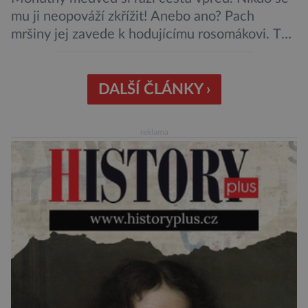
mu ji neopováží zkřížit! Anebo ano? Pach
mršiny jej zavede k hodujícímu rosomákovi. Ten
se ale před ním nechystá ustoupit. Ačkoli
velikostní rozdíl mezi nimi je značný, statečná
„lasice“ je odhodlána bránit svou kořist.
DALŠÍ ČLÁNKY ›
Nedosahují nijak impozantní velikosti, jde spíše
o menší šelmy. Svou houževnatostí, bojovností
reklama
a […]