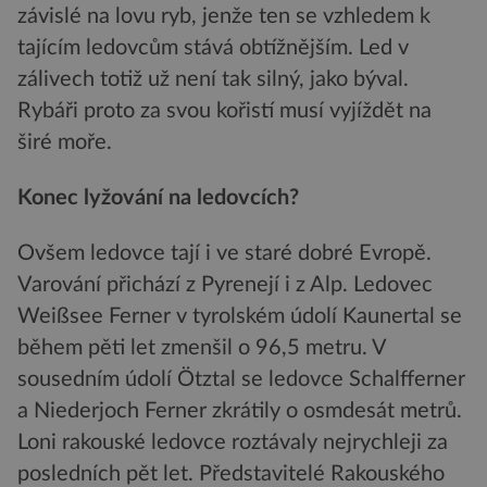
závislé na lovu ryb, jenže ten se vzhledem k
tajícím ledovcům stává obtížnějším. Led v
zálivech totiž už není tak silný, jako býval.
Rybáři proto za svou kořistí musí vyjíždět na
širé moře.
Konec lyžování na ledovcích?
Ovšem ledovce tají i ve staré dobré Evropě.
Varování přichází z Pyrenejí i z Alp. Ledovec
Weißsee Ferner v tyrolském údolí Kaunertal se
během pěti let zmenšil o 96,5 metru. V
sousedním údolí Ötztal se ledovce Schalfferner
a Niederjoch Ferner zkrátily o osmdesát metrů.
Loni rakouské ledovce roztávaly nejrychleji za
posledních pět let. Představitelé Rakouského