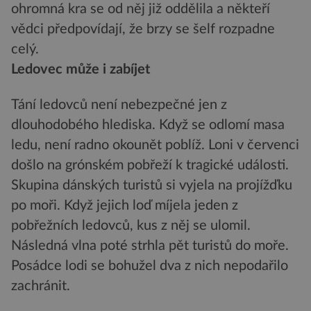
ohromná kra se od něj již oddělila a někteří
vědci předpovídají, že brzy se šelf rozpadne
celý.
Ledovec může i zabíjet
Tání ledovců není nebezpečné jen z
dlouhodobého hlediska. Když se odlomí masa
ledu, není radno okounět poblíž. Loni v červenci
došlo na grónském pobřeží k tragické události.
Skupina dánských turistů si vyjela na projížďku
po moři. Když jejich loď míjela jeden z
pobřežních ledovců, kus z něj se ulomil.
Následná vlna poté strhla pět turistů do moře.
Posádce lodi se bohužel dva z nich nepodařilo
zachránit.