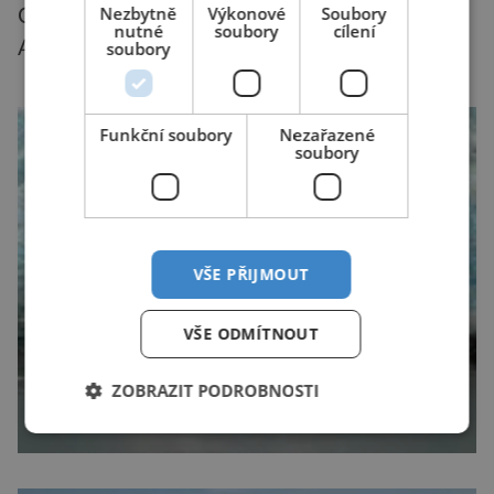
Nezbytně
Výkonové
Soubory
Canbeře o přípravě migračního plánu.
nutné
soubory
cílení
Autor: Martin Janda
soubory
Funkční soubory
Nezařazené
soubory
VŠE PŘIJMOUT
VŠE ODMÍTNOUT
ZOBRAZIT PODROBNOSTI