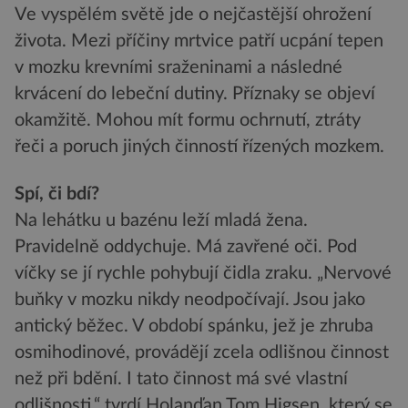
Ve vyspělém světě jde o nejčastější ohrožení
života. Mezi příčiny mrtvice patří ucpání tepen
v mozku krevními sraženinami a následné
krvácení do lebeční dutiny. Příznaky se objeví
okamžitě. Mohou mít formu ochrnutí, ztráty
řeči a poruch jiných činností řízených mozkem.
Spí, či bdí?
Na lehátku u bazénu leží mladá žena.
Pravidelně oddychuje. Má zavřené oči. Pod
víčky se jí rychle pohybují čidla zraku. „Nervové
buňky v mozku nikdy neodpočívají. Jsou jako
antický běžec. V období spánku, jež je zhruba
osmihodinové, provádějí zcela odlišnou činnost
než při bdění. I tato činnost má své vlastní
odlišnosti,“ tvrdí Holanďan Tom Higsen, který se