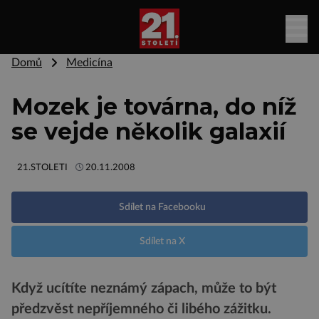
Domů
Medicína
Mozek je továrna, do níž
se vejde několik galaxií
21.STOLETI
20.11.2008
Sdílet na Facebooku
Sdílet na X
Když ucítíte neznámý zápach, může to být
předzvěst nepříjemného či libého zážitku.