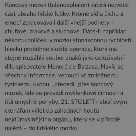
Koncový mozek (telencephalon) zabírá největší
část obsahu lidské lebky. Kromě sídla čichu a
emocí zpracovává i další vnější podněty –
chuťové, zrakové a sluchové. Dáte-li například
někomu políček, v mozku stonásobnou rychlostí
blesku proběhne složitá operace, která má
stejně rozsáhlý soubor znaků jako celoživotní
dílo spisovatele Honoré de Balzaca. Navíc se
všechny informace, vedoucí ke zmíněnému
fyzickému úkonu, „přecedí“ přes koncový
mozek, kde se provádí myšlenkové činnosti a
řídí úmyslné pohyby. 21. STOLETÍ nabízí svým
čtenářům výlet do záhadných koutů
nejdůmyslnějšího orgánu, který se v přírodě
nalézá – do lidského mozku.