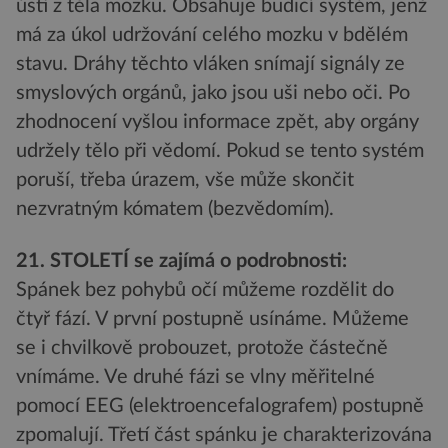
ústí z těla mozku. Obsahuje budicí systém, jenž
má za úkol udržování celého mozku v bdělém
stavu. Dráhy těchto vláken snímají signály ze
smyslových orgánů, jako jsou uši nebo oči. Po
zhodnocení vyšlou informace zpět, aby orgány
udržely tělo při vědomí. Pokud se tento systém
poruší, třeba úrazem, vše může skončit
nezvratným kómatem (bezvědomím).
21. STOLETÍ se zajímá o podrobnosti:
Spánek bez pohybů očí můžeme rozdělit do
čtyř fází. V první postupně usínáme. Můžeme
se i chvilkově probouzet, protože částečně
vnímáme. Ve druhé fázi se vlny měřitelné
pomocí EEG (elektroencefalografem) postupně
zpomalují. Třetí část spánku je charakterizována