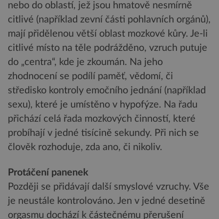
nebo do oblastí, jež jsou hmatově nesmírně
citlivé (například zevní části pohlavních orgánů),
mají přidělenou větší oblast mozkové kůry. Je-li
citlivé místo na těle podrážděno, vzruch putuje
do „centra“, kde je zkoumán. Na jeho
zhodnocení se podílí paměť, vědomí, či
středisko kontroly emočního jednání (například
sexu), které je umístěno v hypofýze. Na řadu
přichází celá řada mozkových činností, které
probíhají v jedné tisícině sekundy. Při nich se
člověk rozhoduje, zda ano, či nikoliv.
Protáčení panenek
Později se přidávají další smyslové vzruchy. Vše
je neustále kontrolováno. Jen v jedné desetině
orgasmu dochází k částečnému přerušení