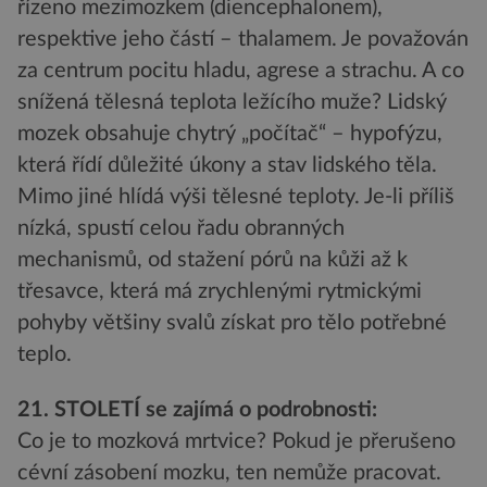
řízeno mezimozkem (diencephalonem),
respektive jeho částí – thalamem. Je považován
za centrum pocitu hladu, agrese a strachu. A co
snížená tělesná teplota ležícího muže? Lidský
mozek obsahuje chytrý „počítač“ – hypofýzu,
která řídí důležité úkony a stav lidského těla.
Mimo jiné hlídá výši tělesné teploty. Je-li příliš
nízká, spustí celou řadu obranných
mechanismů, od stažení pórů na kůži až k
třesavce, která má zrychlenými rytmickými
pohyby většiny svalů získat pro tělo potřebné
teplo.
21. STOLETÍ se zajímá o podrobnosti:
Co je to mozková mrtvice? Pokud je přerušeno
cévní zásobení mozku, ten nemůže pracovat.