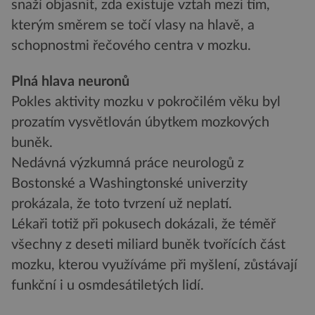
snaží objasnit, zda existuje vztah mezi tím,
kterým směrem se točí vlasy na hlavě, a
schopnostmi řečového centra v mozku.
Plná hlava neuronů
Pokles aktivity mozku v pokročilém věku byl
prozatím vysvětlován úbytkem mozkových
buněk.
Nedávná výzkumná práce neurologů z
Bostonské a Washingtonské univerzity
prokázala, že toto tvrzení už neplatí.
Lékaři totiž při pokusech dokázali, že téměř
všechny z deseti miliard buněk tvořících část
mozku, kterou využíváme při myšlení, zůstávají
funkční i u osmdesátiletých lidí.