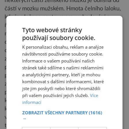
některých částí ženského mozku je odlišná od
částí v mozku mužském. Hmota čelního laloku,
kde je uloženo centrum pro rozhodování a
řešení problémů, je u žen v poměru k
Tyto webové stránky
mužskému mozku větší. Více prostoru zabírá
používají soubory cookie.
oblast pro krátkodobou paměť a prostorovou
K personalizaci obsahu, reklam a analýze
orientaci. Ve studii je též upozorněno, že pro
návštěvnosti používáme soubory cookie.
zpracování emocí používají muži levou a ženy
Informace o vašem používání našich
pravou stranu mozku. Badatelé po dlouhých
stránek také sdílíme s našimi reklamními
a analytickými partnery, kteří je mohou
pokusech zjistili, že mozek žen je zásadně
kombinovat s dalšími informacemi, které
zasvěcen rozhodování, emocím a také
jste jim poskytli nebo které shromáždili
prostorové orientaci. Mužský mozek se věnuje
při vašem používání jejich služeb.
Více
klasickým stereotypům. Proto jeho nositelé
informací
kladou větší důraz na sex. Muži a ženy odlišně
ZOBRAZIT VŠECHNY PARTNERY
(1616)
vnímají emoce a bolest. To je zřejmě důvod
→
tradičních neshod.