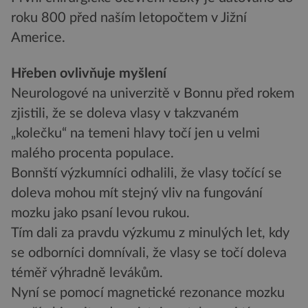
roku 800 před naším letopočtem v Jižní
Americe.
Hřeben ovlivňuje myšlení
Neurologové na univerzitě v Bonnu před rokem
zjistili, že se doleva vlasy v takzvaném
„kolečku“ na temeni hlavy točí jen u velmi
malého procenta populace.
Bonnští výzkumníci odhalili, že vlasy točící se
doleva mohou mít stejný vliv na fungování
mozku jako psaní levou rukou.
Tím dali za pravdu výzkumu z minulých let, kdy
se odborníci domnívali, že vlasy se točí doleva
téměř výhradně levákům.
Nyní se pomocí magnetické rezonance mozku