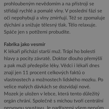
prohloubeným nevědomím a na přístroji se
střídají rychlé a pomalé vlny. V poslední fázi se
oči nepohybují a vlny zmírňují. Též se zpomaluje
dýchání a snižuje tělesný tlak. Tělo relaxuje.
Spáče jen s potížemi probudíte.
Fabrika jako vesmír
K lékaři přichází starší muž. Trápí ho bolesti
hlavy a pocity závratě. Doktor dlouho přemýšlí
a pak muži předepíše léky. Vědci i lékaři dnes
znají jen 11 procent celkových faktů o
vlastnostech a možnostech lidského mozku. Po
velice malých dávkách se dozvídají nové.
Mozek je uložen v lebce, která tento důležitý
orgán chrání. Společně s míchou tvoří centrální
nervovou soustavu. Je nadřazený všem nervům