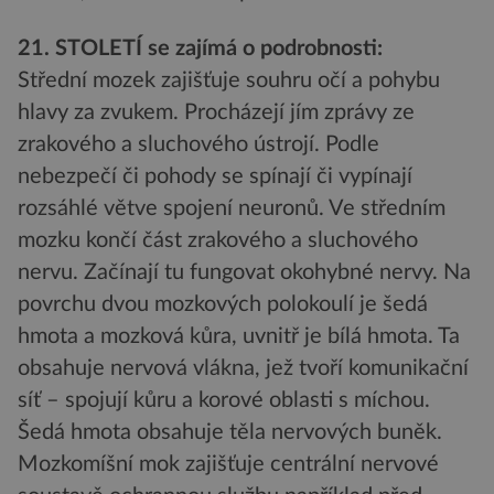
21. STOLETÍ se zajímá o podrobnosti:
Střední mozek zajišťuje souhru očí a pohybu
hlavy za zvukem. Procházejí jím zprávy ze
zrakového a sluchového ústrojí. Podle
nebezpečí či pohody se spínají či vypínají
rozsáhlé větve spojení neuronů. Ve středním
mozku končí část zrakového a sluchového
nervu. Začínají tu fungovat okohybné nervy. Na
povrchu dvou mozkových polokoulí je šedá
hmota a mozková kůra, uvnitř je bílá hmota. Ta
obsahuje nervová vlákna, jež tvoří komunikační
síť – spojují kůru a korové oblasti s míchou.
Šedá hmota obsahuje těla nervových buněk.
Mozkomíšní mok zajišťuje centrální nervové