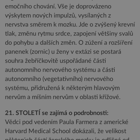
emočního chování. Vše je doprovázeno
výskytem nových impulzů, vysílaných z
nervstva směrem k mozku. Jde o zvýšený krevní
tlak, změnu rytmu srdce, zapojení většiny svalů
do pohybu a dalších změn. O zúžení a rozšíření
panenek (zornic) u ženy v extázi se postará
souhra žebříčkovitě uspořádané části
autonomního nervového systému a části
autonomního (vegetativního) nervového
systému, přidružená k některým hlavovým
nervům a míšním nervům v oblasti křížové.
21. STOLETÍ se zajímá o podrobnosti:
Vědci pod vedením Paula Farmera z americké
Harvard Medical School dokázali, že velikost