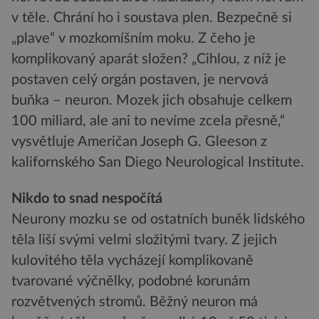
v těle. Chrání ho i soustava plen. Bezpečně si
„plave“ v mozkomíšním moku. Z čeho je
komplikovaný aparát složen? „Cihlou, z níž je
postaven celý orgán postaven, je nervová
buňka – neuron. Mozek jich obsahuje celkem
100 miliard, ale ani to nevíme zcela přesně,“
vysvětluje Američan Joseph G. Gleeson z
kalifornského San Diego Neurological Institute.
Nikdo to snad nespočítá
Neurony mozku se od ostatních buněk lidského
těla liší svými velmi složitými tvary. Z jejich
kulovitého těla vycházejí komplikovaně
tvarované výčnělky, podobné korunám
rozvětvených stromů. Běžný neuron má