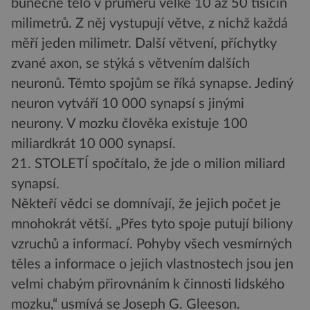
buněčné tělo v průměru velké 10 až 50 tisícin
milimetrů. Z něj vystupují větve, z nichž každá
měří jeden milimetr. Další větvení, příchytky
zvané axon, se stýká s větvením dalších
neuronů. Těmto spojům se říká synapse. Jediný
neuron vytváří 10 000 synapsí s jinými
neurony. V mozku člověka existuje 100
miliardkrát 10 000 synapsí.
21. STOLETÍ spočítalo, že jde o milion miliard
synapsí.
Někteří vědci se domnívají, že jejich počet je
mnohokrát větší. „Přes tyto spoje putují biliony
vzruchů a informací. Pohyby všech vesmírných
těles a informace o jejich vlastnostech jsou jen
velmi chabým přirovnáním k činnosti lidského
mozku,“ usmívá se Joseph G. Gleeson.