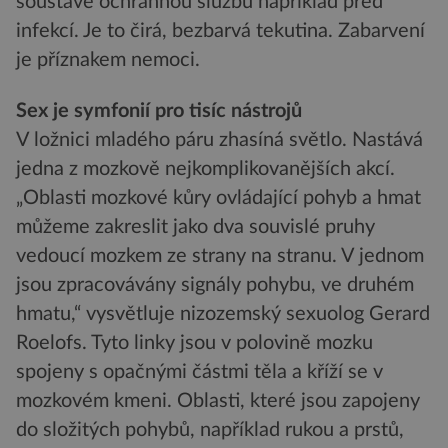
soustavě ochrannou službu například před
infekcí. Je to čirá, bezbarvá tekutina. Zabarvení
je příznakem nemoci.
Sex je symfonií pro tisíc nástrojů
V ložnici mladého páru zhasíná světlo. Nastává
jedna z mozkově nejkomplikovanějších akcí.
„Oblasti mozkové kůry ovládající pohyb a hmat
můžeme zakreslit jako dva souvislé pruhy
vedoucí mozkem ze strany na stranu. V jednom
jsou zpracovávány signály pohybu, ve druhém
hmatu,“ vysvětluje nizozemský sexuolog Gerard
Roelofs. Tyto linky jsou v polovině mozku
spojeny s opačnými částmi těla a kříží se v
mozkovém kmeni. Oblasti, které jsou zapojeny
do složitých pohybů, například rukou a prstů,