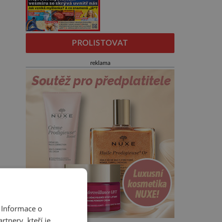
PROLISTOVAT
reklama
 Informace o
tnery, kteří je