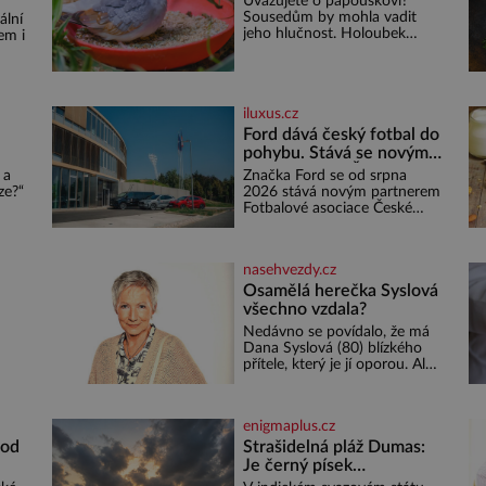
Uvažujete o papouškovi?
Sousedům by mohla vadit
ální
jeho hlučnost. Holoubek
em i
diamantový komunikuje
téměř neslyšitelným pípáním,
ž se
je roztomilý a hodí se i pro
o 4
chovatele začátečníky. Jedná
iluxus.cz
se o nenáročného klidného
ptáčka, který většinu dne jen
Ford dává český fotbal do
posedává. Hodně času tráví
pohybu. Stává se novým
na zemi, kde sbírá zbytky
:
partnerem FAČR
 a
Značka Ford se od srpna
semínek Jeho domovinou je
ze?“
2026 stává novým partnerem
prakticky celá Austrálie s
em
Fotbalové asociace České
výjimkou pobřežní oblasti.
ě do
republiky. V rámci tříleté
e,
spolupráce zajistí mobilitu
emá,
asociace, reprezentačních
nasehvezdy.cz
týmů i českého fotbalu v
regionech. Partner
Osamělá herečka Syslová
o
všechno vzdala?
Nedávno se povídalo, že má
u
Dana Syslová (80) blízkého
i
přítele, který je jí oporou. Ale
ený
je to ještě vůbec pravda? V
posledních dnech čím dál
častěji mluví o svém
enigmaplus.cz
odchodu. Dohnala ji snad
samota? Půs
 od
Strašidelná pláž Dumas:
 Pro
Je černý písek
podhoubím, ze kterého