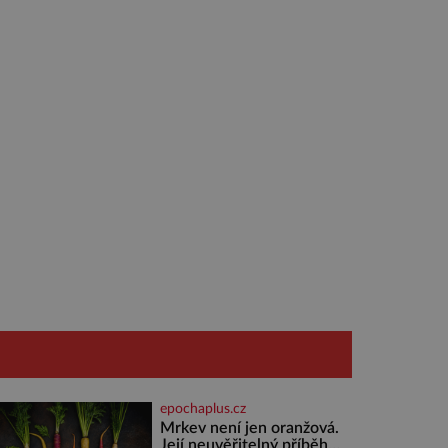
epochaplus.cz
Mrkev není jen oranžová.
Její neuvěřitelný příběh