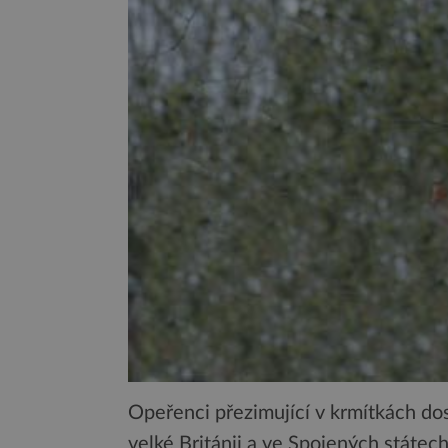
Opeřenci přezimující v krmítkách dos
velké Británii a ve Spojených státec