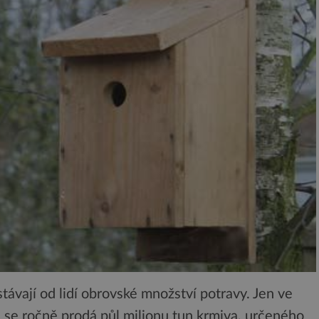
távají od lidí obrovské množství potravy. Jen ve
h se ročně prodá půl milionu tun krmiva, určeného