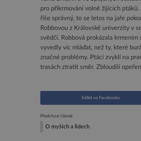
pro přikrmování volně žijících ptáků.
říše správný, to se letos na jaře pok
Robbovou z Královské univerzity v 
svědčí. Robbová prokázala krmením s
vyvedly víc mláďat, než ty, které bu
značné problémy. Ptáci zvyklí na pr
trasách ztratit směr. Zbloudilí opeře
Sdílet na Facebooku
Předchozí článek
O myších a lidech