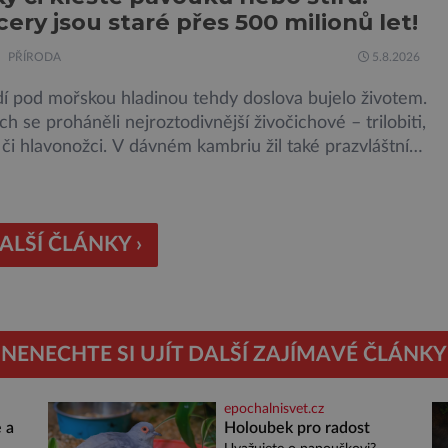
cery jsou staré přes 500 milionů let!
 je mu valná část černého kontinentu a vyskytuje se
v oblastech […]
PŘÍRODA
5.8.2026
dí pod mořskou hladinou tehdy doslova bujelo životem.
h se proháněli nejroztodivnější živočichové – trilobiti,
i hlavonožci. V dávném kambriu žil také prazvláštní
 podobný tvor, který měl zárodky zbraní typických pro
avouky. Pavouci, štíři či klíšťata jsou členovci patřící do
klepítkatců. Vyznačují se takzvanými chelicerami, které
ředstavují právě […]
ALŠÍ ČLÁNKY ›
NENECHTE SI UJÍT DALŠÍ ZAJÍMAVÉ ČLÁNKY
epochalnisvet.cz
 a
Holoubek pro radost