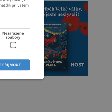
máždili při vašem
Nezařazené
soubory
E PŘIJMOUT