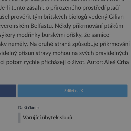
 Je-li tento zásah do přirozeného prostředí ptačí
oušel prověřit tým britských biologů vedený Gilian
severoirském Belfastu. Někdy přikrmování ptákům
ýkory modřinky burskými oříšky, že samice
ráky neměly. Na druhé straně způsobuje přikrmování
avidelný přísun stravy mohou na svých pravidelných
nci potom rychle přicházejí o život.
Autor: Aleš Crha
Sdílet na X
Další článek
Varující úbytek slonů