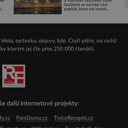
ské
V indickém svazovém státu
roste zlo?
Gudžarát se nachází část
k
pobřeží, které má hodně
eky
temnou pověst. Jistě k tomu
přispívá i černý písek této
ete
pláže. Proč má pláž takové
é z
netypické zbarvení? Nakolik
jsou pravd
 se
 se
Věda, technika, objevy, lidé. Čtyři pilíře, na nichž
čit
díky kterým jej čte přes
250 000 čtenářů.
e další internetové projekty:
y.cz
PaníDomu.cz
TisíceReceptů.cz