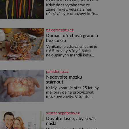
začíná fialovou barvou
Když dnes vytáhneme ze
země mrkev, většina z nás
očekává sytě oranžový kořen.
Jenže po většinu své historie
je mrkev všechno možné, jen
ne oranžová. Je fialová, žlutá,
tisicereceptu.cz
bílá, někdy dokonce téměř
černá. Až díky stovkám let
Domácí ořechová granola
pečlivého šlechtění se z ní
bez cukru
stává zelenina, bez které si
Vynikající a zdravá snídaně je
českou zahradu ani
tu! Suroviny Vždy 1 šálek –
nedokážeme představit. Její
neloupaných mandlí kešu
příběh je
ořechů vlašských ořechů
slunečnicových semínek
semínek dýně rozinek 3 šálky
panidomu.cz
ovesných vloček 1 lžíce mlet
Nedovolte mozku
stárnout
Každý, komu je přes 25 let, by
měl pravidelně procvičovat
mozkové závity. V tomto
období se totiž začíná
zhoršovat paměť. Možná
máte problém vzpomenout si
skutecnepribehy.cz
na jméno kolegy z práce.
Nebo marně v paměti lovíte
Dovolte lásce, aby si vás
název knížky, kterou jste
našla
nedávno přečetli. Je to