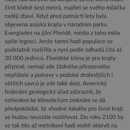
činit klidně šest metrů, majitel se svého miláčka
raději zbaví. Když před patnácti lety byla
objevena asijská krajta v národním parku
Everglades na jižní Floridě, média z toho měla
spíše legraci. Jenže tamní hadí populace se
podstatně rozšířila a nyní podle odhadů čítá až
30 000 jedinců. Floridské klima je pro krajty
příznivé, nemají zde žádného přirozeného
nepřátele a potravy v podobě drobnějších i
větších savců je zde také dost. Americký
federální geologický úřad zdůraznil, že
vzhledem ke klimatickým změnám se dá
předpokládat, že vhodné lokality pro život krajt
se budou neustále rozšiřovat. Do roku 2100 by
se tak tito až metrákoví hadi mohli objevit na