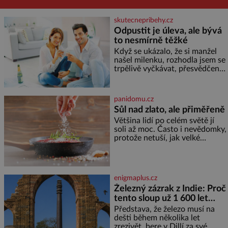
skutecnepribehy.cz
Odpustit je úleva, ale bývá
to nesmírně těžké
Když se ukázalo, že si manžel
našel milenku, rozhodla jsem se
trpělivě vyčkávat, přesvědčena,
že se dříve či později vrátí k
rodině. Možná je to jedna z
nejtěžších věcí na světě. Ale
panidomu.cz
každý, kdo s tím má nějaké
Sůl nad zlato, ale přiměřeně
zkušenosti, se zapřísahá, že
Většina lidí po celém světě jí
pokud odpustíte, znatelně se
soli až moc. Často i nevědomky,
vám uleví. Když se ke mně
protože netuší, jak velké
doneslo, že si manžel pořídil
množství se jí skrývá v
milenku,
průmyslově vyráběných
potravinách, dokonce i těch
sladkých. Sůl je zdravá Ale v
enigmaplus.cz
ani ne třetinovém množství, než
Železný zázrak z Indie: Proč
je pro většinu populace běžné.
tento sloup už 1 600 let
Její základní složky– sodík a
chlór – jsou zásadní pro
nezná rez?
Představa, že železo musí na
správné hospodaření
dešti během několika let
zrezivět, bere v Dillí za své.