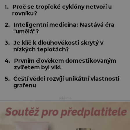
1.
Proč se tropické cyklóny netvoří u
rovníku?
2.
Inteligentní medicína: Nastává éra
"umělá"?
3.
Je klíč k dlouhověkosti skrytý v
nízkých teplotách?
4.
Prvním člověkem domestikovaným
zvířetem byl vlk!
5.
Čeští vědci rozvíjí unikátní vlastnosti
grafenu
reklama