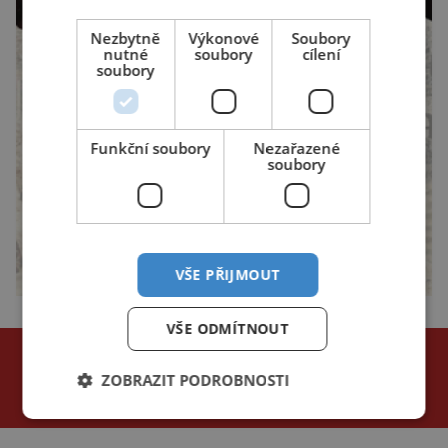
Nezbytně
Výkonové
Soubory
nutné
soubory
cílení
soubory
Funkční soubory
Nezařazené
soubory
VŠE PŘIJMOUT
VŠE ODMÍTNOUT
NEJČTENĚJŠÍ ČLÁNKY
za poslední
ZOBRAZIT PODROBNOSTI
24 hodin
3 dny
týden