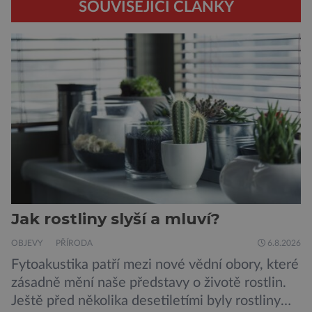
SOUVISEJÍCÍ ČLÁNKY
Jak rostliny slyší a mluví?
OBJEVY
PŘÍRODA
6.8.2026
Fytoakustika patří mezi nové vědní obory, které
zásadně mění naše představy o životě rostlin.
Ještě před několika desetiletími byly rostliny