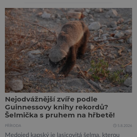
považovány za tiché a pasivní organismy, které
pouze reagují na změny prostředí. Moderní
výzkum však ukazuje, že skutečnost je mnohem
zajímavější. Rostliny totiž dokážou své okolí
vnímat prostřednictvím mechanických podnětů
a samy také vydávají zvuky […]
Nejodvážnější zvíře podle
Guinnessovy knihy rekordů?
Šelmička s pruhem na hřbetě!
PŘÍRODA
5.8.2026
Medojed kapský je lasicovitá šelma, kterou