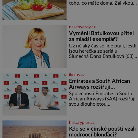
toho, co máte doma. Zálivkou
bezpečí, proto by pokoj
ho zalijte až těsně před
miminka měl působit především
podáváním, aby zeleninu
klidně a útulně. Předškolní věk
nerozmočila. Na 2 porce
je
potřebujete: ✿ 1/4 ledového
nasehvezdy.cz
nebo jiného salátu (římský salát,
Vyměnil Batulkovou přítel
polníček…) ✿ 1 malá konzerva
za mladší exemplář?
kukuřice ✿ ½ okurky ✿ 2
rajčata Zálivka: ✿ 4 lžíce
Už nějaký čas se lidé ptali, jestli
olivového oleje ✿ 1 lžíci
jsou herečka ze seriálu
citronové šťávy ✿ ½ stroužku
Slunečná Dana Batulková (68) a
její partner, režisér Ondřej Zajíc
(56), ještě vůbec spolu. Herečka
od sebe přítele od samého
iluxus.cz
začátku odhán
Emirates a South African
Airways rozšiřují
partnerství. Cestujícím
Společnosti Emirates a South
nově zpřístupní dalších
African Airways (SAA) rozšiřují
svou dlouholetou
devět destinací v jižní a
codesharovou spolupráci. Nová
střední Africe
reciproční dohoda zpřístupní
cestujícím devět dalších
historyplus.cz
destinací v jižní a střední Africe
Kde se v čínské poušti vzali
a u
modroocí blonďáci?