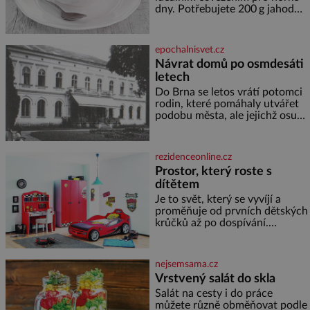
koupání. Stačí se však podívat
dny. Potřebujete 200 g jahod
600 g žlutého melounu 100 ml
sladkého dezertního vína 50 g
cukru krystal 1 lžíci medu 200 g
epochalnisvet.cz
zakysané sm
Návrat domů po osmdesáti
letech
Do Brna se letos vrátí potomci
rodin, které pomáhaly utvářet
podobu města, ale jejichž osudy
dramaticky přerušila druhá
světová válka. Příběhy rodů
Placzek, Löw-Beer, Fuhrmann,
rezidenceonline.cz
Kohn a Stiassni se stanou
Prostor, který roste s
jednou z hlavních
dítětem
dramaturgických linií festivalu
židovské kultury ŠTETL FEST
Je to svět, který se vyvíjí a
2026. Některé návraty nejsou
proměňuje od prvních dětských
jednoduché. Místa, která si
krůčků až po dospívání.
člověk pamatuje z rodinných
Správně navržený pokoj
vyprávění, už dávno
podporuje bezpečí, kreativitu,
soustředění i odpočinek a
nejsemsama.cz
reaguje na každou etapu života
Vrstvený salát do skla
a specifické potřeby dítěte. Pro
Salát na cesty i do práce
nejmenší je klíčová
můžete různě obměňovat podle
jednoduchost, měkkost a