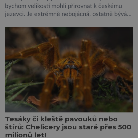
bychom velikostí mohli přirovnat k českému
jezevci. Je extrémně nebojácná, ostatně bývá
označována za nejodvážnější zvíře vůbec. V
této souvislosti je dokonce zapsána do
Guinnessovy knihy rekordů. Navzdory svému
názvu nežije pouze v jižní Africe, ale domovem
je mu valná část černého kontinentu a
vyskytuje se rovněž v oblastech […]
Tesáky či kleště pavouků nebo
štírů: Chelicery jsou staré přes 500
milionů let!