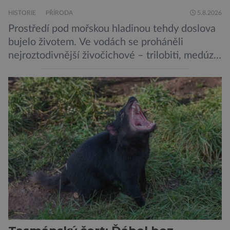
HISTORIE
PŘÍRODA
5.8.2026
Prostředí pod mořskou hladinou tehdy doslova
bujelo životem. Ve vodách se proháněli
nejroztodivnější živočichové – trilobiti, medúzy
či hlavonožci. V dávném kambriu žil také
prazvláštní stonožce podobný tvor, který měl
zárodky zbraní typických pro dnešní pavouky.
Pavouci, štíři či klíšťata jsou členovci patřící do
skupiny klepítkatců. Vyznačují se takzvanými
chelicerami, které u nich představují právě […]