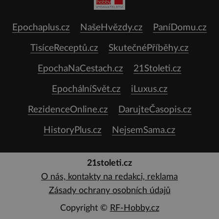
Epochaplus.cz
NašeHvězdy.cz
PaníDomu.cz
TisíceReceptů.cz
SkutečnéPříběhy.cz
EpochaNaCestach.cz
21Stoleti.cz
EpochálníSvět.cz
iLuxus.cz
RezidenceOnline.cz
DarujteČasopis.cz
HistoryPlus.cz
NejsemSama.cz
21stoleti.cz
O nás, kontakty na redakci, reklama
Zásady ochrany osobních údajů
Copyright ©
RF-Hobby.cz