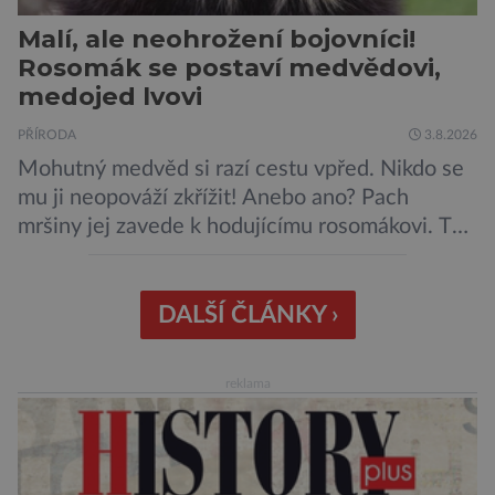
Malí, ale neohrožení bojovníci!
Rosomák se postaví medvědovi,
medojed lvovi
PŘÍRODA
3.8.2026
Mohutný medvěd si razí cestu vpřed. Nikdo se
mu ji neopováží zkřížit! Anebo ano? Pach
mršiny jej zavede k hodujícímu rosomákovi. Ten
se ale před ním nechystá ustoupit. Ačkoli
velikostní rozdíl mezi nimi je značný, statečná
„lasice“ je odhodlána bránit svou kořist.
DALŠÍ ČLÁNKY ›
Nedosahují nijak impozantní velikosti, jde spíše
o menší šelmy. Svou houževnatostí, bojovností
reklama
a […]