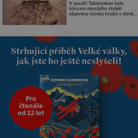
V poušti Taklamakan byla
koncem minulého století
objevena stovka hrobů s téměř
netknutými mumiemi. Všichni
mrtví byli pohřbeni s úctou a
četnými milodary. Asi nejvíc
reklama
přitom vědce zaujal hrob
tříměsíčního chlapečka s
modrou filcovou čapkou, z níž
se draly blonďaté vlásky. Fakt,
že jsou těla dávných lidí
nesmírně dobře zachovalá,
přičítají odborníci zdejším
klimatickým podmínkám.
Sucho, prosolené písky a
extrémně