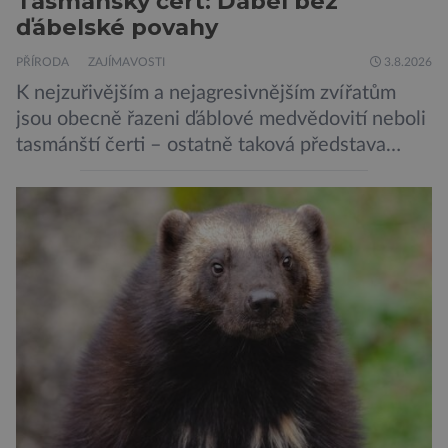
Tasmánský čert: Ďábel bez
ďábelské povahy
PŘÍRODA
ZAJÍMAVOSTI
3.8.2026
K nejzuřivějším a nejagresivnějším zvířatům
jsou obecně řazeni ďáblové medvědovití neboli
tasmánští čerti – ostatně taková představa
vyplývá i z jejich názvu. Tito největší draví
vačnatci, vyskytující se dnes již výhradně na
ostrově Tasmánie, si však takovou nálepku
vůbec nezaslouží. Fakticky se totiž spíše než o
zákeřné a nebezpečné vzteklouny jedná o
plaché živočichy. Velikostně […]