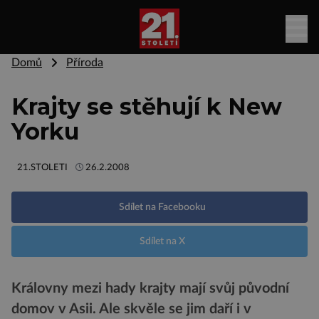
Domů
Příroda
Krajty se stěhují k New
Yorku
21.STOLETI
26.2.2008
Sdílet na Facebooku
Sdílet na X
Královny mezi hady krajty mají svůj původní
domov v Asii. Ale skvěle se jim daří i v