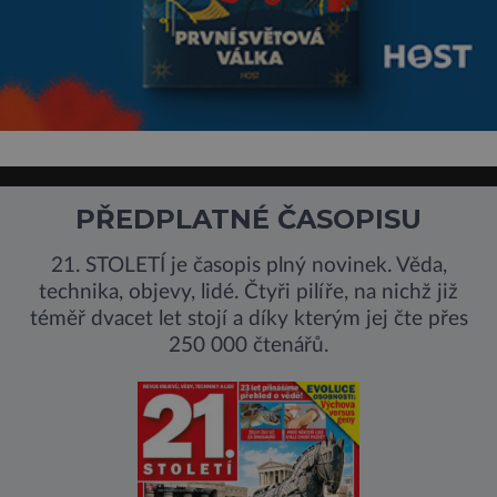
PŘEDPLATNÉ ČASOPISU
21. STOLETÍ je časopis plný novinek. Věda,
technika, objevy, lidé. Čtyři pilíře, na nichž již
téměř dvacet let stojí a díky kterým jej čte přes
250 000 čtenářů.