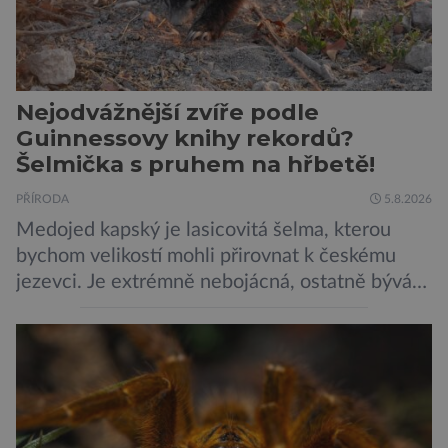
Nejodvážnější zvíře podle
Guinnessovy knihy rekordů?
Šelmička s pruhem na hřbetě!
PŘÍRODA
5.8.2026
Medojed kapský je lasicovitá šelma, kterou
bychom velikostí mohli přirovnat k českému
jezevci. Je extrémně nebojácná, ostatně bývá
označována za nejodvážnější zvíře vůbec. V
této souvislosti je dokonce zapsána do
Guinnessovy knihy rekordů. Navzdory svému
názvu nežije pouze v jižní Africe, ale domovem
je mu valná část černého kontinentu a
vyskytuje se rovněž v oblastech […]