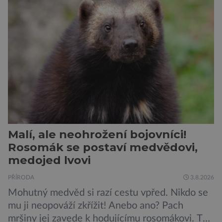
ostrově Tasmánie, si však takovou nálepku
vůbec nezaslouží. Fakticky se totiž spíše než o
zákeřné a nebezpečné vzteklouny jedná o
plaché živočichy. Velikostně […]
Malí, ale neohrožení bojovníci!
Rosomák se postaví medvědovi,
medojed lvovi
PŘÍRODA
3.8.2026
Mohutný medvěd si razí cestu vpřed. Nikdo se
mu ji neopováží zkřížit! Anebo ano? Pach
mršiny jej zavede k hodujícímu rosomákovi. Ten