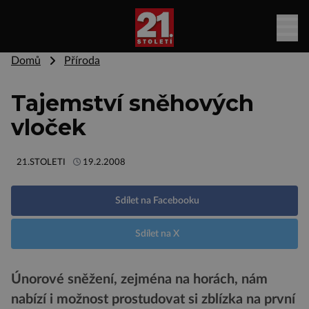
Domů
Příroda
Tajemství sněhových
vloček
21.STOLETI
19.2.2008
Sdílet na Facebooku
Sdílet na X
Únorové sněžení, zejména na horách, nám
nabízí i možnost prostudovat si zblízka na první