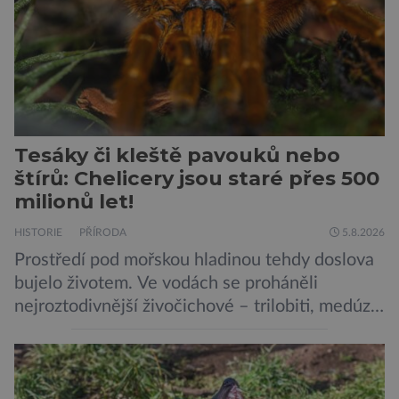
Tesáky či kleště pavouků nebo
štírů: Chelicery jsou staré přes 500
milionů let!
HISTORIE
PŘÍRODA
5.8.2026
Prostředí pod mořskou hladinou tehdy doslova
bujelo životem. Ve vodách se proháněli
nejroztodivnější živočichové – trilobiti, medúzy
či hlavonožci. V dávném kambriu žil také
prazvláštní stonožce podobný tvor, který měl
zárodky zbraní typických pro dnešní pavouky.