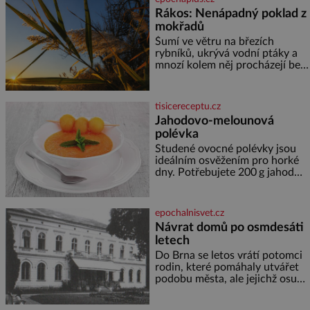
nahlédnout do útrob jedné z
Rákos: Nenápadný poklad z
nejvýznamnějších vodních
mokřadů
elektráren v Evropě, vydat se na
horské hřebeny, projet se na
Šumí ve větru na březích
koloběžce a den zakončit
rybníků, ukrývá vodní ptáky a
poznáváním památek ve
mnozí kolem něj procházejí bez
Velkých Losinách nebo v
povšimnutí. Přesto právě rákos
termálním
pomáhal stavět domy, vyrábět
lodě, zapisovat první texty a
tisicereceptu.cz
inspiroval řadu pověstí. Tato
Jahodovo-melounová
skromná, ale užitečná rostlina
polévka
provází člověka už tisíce let.
Většina lidí vnímá rákos jen jako
Studené ovocné polévky jsou
obyčejnou kulisu letního
ideálním osvěžením pro horké
koupání. Stačí se však podívat
dny. Potřebujete 200 g jahod
600 g žlutého melounu 100 ml
sladkého dezertního vína 50 g
cukru krystal 1 lžíci medu 200 g
epochalnisvet.cz
zakysané sm
Návrat domů po osmdesáti
letech
Do Brna se letos vrátí potomci
rodin, které pomáhaly utvářet
podobu města, ale jejichž osudy
dramaticky přerušila druhá
světová válka. Příběhy rodů