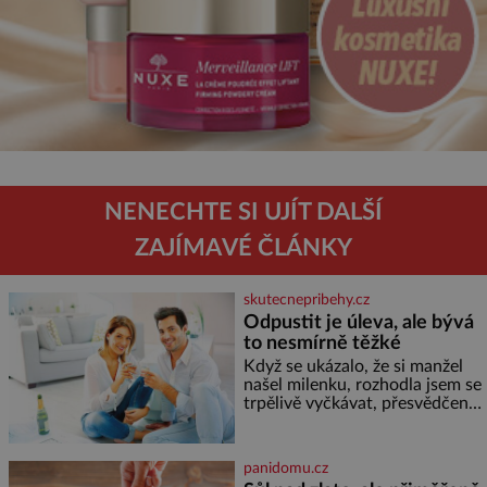
NENECHTE SI UJÍT DALŠÍ
ZAJÍMAVÉ ČLÁNKY
skutecnepribehy.cz
Odpustit je úleva, ale bývá
to nesmírně těžké
Když se ukázalo, že si manžel
našel milenku, rozhodla jsem se
trpělivě vyčkávat, přesvědčena,
že se dříve či později vrátí k
rodině. Možná je to jedna z
nejtěžších věcí na světě. Ale
panidomu.cz
každý, kdo s tím má nějaké