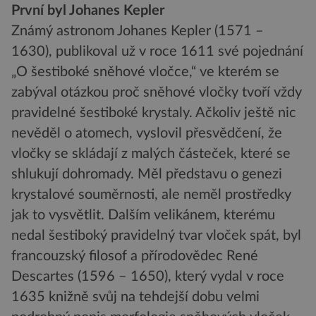
První byl Johanes Kepler
Známý astronom Johanes Kepler (1571 –
1630), publikoval už v roce 1611 své pojednání
„O šestiboké sněhové vločce,“ ve kterém se
zabýval otázkou proč sněhové vločky tvoří vždy
pravidelné šestiboké krystaly. Ačkoliv ještě nic
nevěděl o atomech, vyslovil přesvědčení, že
vločky se skládají z malých částeček, které se
shlukují dohromady. Měl představu o genezi
krystalové souměrnosti, ale neměl prostředky
jak to vysvětlit. Dalším velikánem, kterému
nedal šestiboký pravidelný tvar vloček spát, byl
francouzský filosof a přírodovědec René
Descartes (1596 – 1650), který vydal v roce
1635 knižně svůj na tehdejší dobu velmi