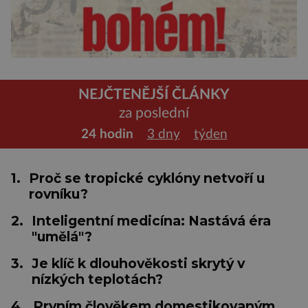
NEJČTENĚJŠÍ ČLÁNKY
za poslední
24 hodin
3 dny
týden
1.
Proč se tropické cyklóny netvoří u
rovníku?
2.
Inteligentní medicína: Nastává éra
"umělá"?
3.
Je klíč k dlouhověkosti skrytý v
nízkých teplotách?
4.
Prvním člověkem domestikovaným