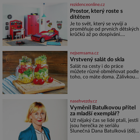
Placzek, Löw-Beer, Fuhrmann,
rezidenceonline.cz
Kohn a Stiassni se stanou
Prostor, který roste s
jednou z hlavních
dítětem
dramaturgických linií festivalu
židovské kultury ŠTETL FEST
Je to svět, který se vyvíjí a
2026. Některé návraty nejsou
proměňuje od prvních dětských
jednoduché. Místa, která si
krůčků až po dospívání.
člověk pamatuje z rodinných
Správně navržený pokoj
vyprávění, už dávno
podporuje bezpečí, kreativitu,
soustředění i odpočinek a
nejsemsama.cz
reaguje na každou etapu života
Vrstvený salát do skla
a specifické potřeby dítěte. Pro
Salát na cesty i do práce
nejmenší je klíčová
můžete různě obměňovat podle
jednoduchost, měkkost a
toho, co máte doma. Zálivkou
bezpečí, proto by pokoj
ho zalijte až těsně před
miminka měl působit především
podáváním, aby zeleninu
klidně a útulně. Předškolní věk
nerozmočila. Na 2 porce
je
potřebujete: ✿ 1/4 ledového
nasehvezdy.cz
nebo jiného salátu (římský salát,
Vyměnil Batulkovou přítel
polníček…) ✿ 1 malá konzerva
za mladší exemplář?
kukuřice ✿ ½ okurky ✿ 2
rajčata Zálivka: ✿ 4 lžíce
Už nějaký čas se lidé ptali, jestli
olivového oleje ✿ 1 lžíci
jsou herečka ze seriálu
citronové šťávy ✿ ½ stroužku
Slunečná Dana Batulková (68) a
její partner, režisér Ondřej Zajíc