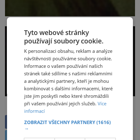
Tyto webové stránky
používají soubory cookie.
K personalizaci obsahu, reklam a analýze
návštěvnosti používáme soubory cookie.
Informace o vašem používání našich
stránek také sdílíme s našimi reklamními
a analytickými partnery, kteří je mohou
kombinovat s dalšími informacemi, které
jste jim poskytli nebo které shromáždili
při vašem používání jejich služeb.
Více
informací
ZOBRAZIT VŠECHNY PARTNERY
(1616)
Sdílet na Facebooku
→
Sdílet na X