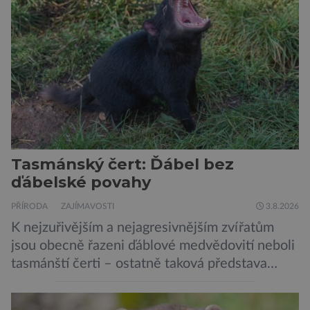
Pavouci, štíři či klíšťata jsou členovci patřící do
skupiny klepítkatců. Vyznačují se takzvanými
chelicerami, které u nich představují právě […]
Tasmánský čert: Ďábel bez
ďábelské povahy
PŘÍRODA
ZAJÍMAVOSTI
3.8.2026
K nejzuřivějším a nejagresivnějším zvířatům
jsou obecně řazeni ďáblové medvědovití neboli
tasmánští čerti – ostatně taková představa
vyplývá i z jejich názvu. Tito největší draví
vačnatci, vyskytující se dnes již výhradně na