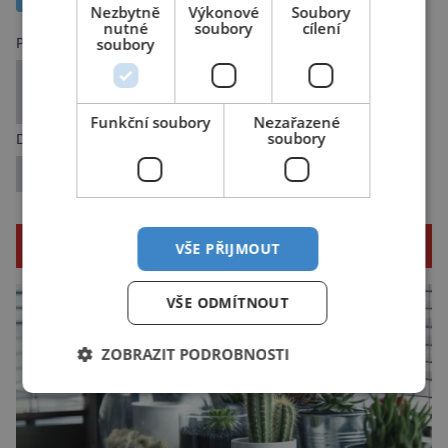
Nezbytně
Výkonové
Soubory
nutné
soubory
cílení
soubory
Předchozí článek
8 nejvýznamnějších zoologických zahrad na
světě
Funkční soubory
Nezařazené
soubory
Další článek
8 nevydařených atentátů na hlavy států
SOUVISEJÍCÍ ČLÁNKY
VŠE PŘIJMOUT
VŠE ODMÍTNOUT
ZOBRAZIT PODROBNOSTI