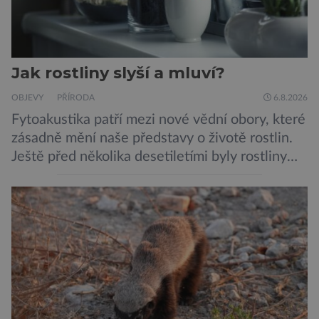
Jak rostliny slyší a mluví?
OBJEVY
PŘÍRODA
6.8.2026
Fytoakustika patří mezi nové vědní obory, které
zásadně mění naše představy o životě rostlin.
Ještě před několika desetiletími byly rostliny
považovány za tiché a pasivní organismy, které
pouze reagují na změny prostředí. Moderní
výzkum však ukazuje, že skutečnost je mnohem
zajímavější. Rostliny totiž dokážou své okolí
vnímat prostřednictvím mechanických podnětů
a samy také vydávají zvuky […]