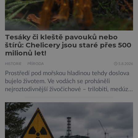
Tesáky či kleště pavouků nebo
štírů: Chelicery jsou staré přes 500
milionů let!
HISTORIE
PŘÍRODA
5.8.2026
Prostředí pod mořskou hladinou tehdy doslova
bujelo životem. Ve vodách se proháněli
nejroztodivnější živočichové – trilobiti, medúzy
či hlavonožci. V dávném kambriu žil také
prazvláštní stonožce podobný tvor, který měl
zárodky zbraní typických pro dnešní pavouky.
Pavouci, štíři či klíšťata jsou členovci patřící do
skupiny klepítkatců. Vyznačují se takzvanými
chelicerami, které u nich představují právě […]