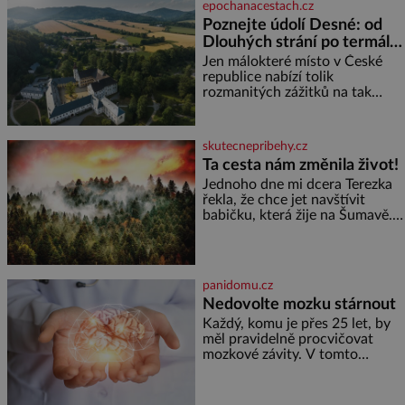
epochanacestach.cz
lžičku. Sama o sobě se může
Poznejte údolí Desné: od
zdát bezvýznamná. Teprve když
Dlouhých strání po termální
se spojí s dalšími desítkami tisíc
prameny
příslušnic svého včelstva,
Jen málokteré místo v České
vznikne jeden z
republice nabízí tolik
nejdokonalejších organismů
rozmanitých zážitků na tak
malém území jako údolí řeky
Desné v srdci Jeseníků. Během
jediného dne můžete
skutecnepribehy.cz
nahlédnout do útrob jedné z
Ta cesta nám změnila život!
nejvýznamnějších vodních
Jednoho dne mi dcera Terezka
elektráren v Evropě, vydat se na
řekla, že chce jet navštívit
horské hřebeny, projet se na
babičku, která žije na Šumavě.
koloběžce a den zakončit
Zarazilo mě to. Nikoho
poznáváním památek ve
takového jsme v naší rodině
Velkých Losinách nebo v
neměli. Naše pětiletá dcera
termálním
Terezka měla vždycky divokou
panidomu.cz
fantazii. Už odmalička milovala
Nedovolte mozku stárnout
svět pohádek. Každou chvilku
mi říkala, že se jí zdálo o
Každý, komu je přes 25 let, by
jednorožcích, krásných
měl pravidelně procvičovat
princeznách, statečných
mozkové závity. V tomto
rytířích a létajících dracích.
období se totiž začíná
zhoršovat paměť. Možná máte
problém vzpomenout si na