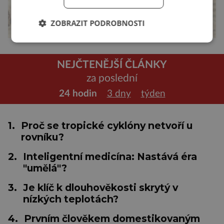
ZOBRAZIT PODROBNOSTI
NEJČTENĚJŠÍ ČLÁNKY
za poslední
24 hodin
3 dny
týden
1.
Proč se tropické cyklóny netvoří u
rovníku?
2.
Inteligentní medicína: Nastává éra
"umělá"?
3.
Je klíč k dlouhověkosti skrytý v
nízkých teplotách?
4.
Prvním člověkem domestikovaným