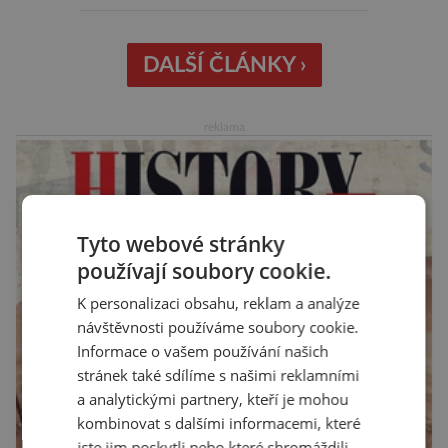
vnímáno jako posvátné tisíce let. Experti tak
soudí z dalších, o dost mladších kruhových
mohyl, které se nacházejí v ose té starší. Na
DALŠÍ ČLÁNKY ›
archeologických pracích se podíleli experti ze
Západočeské univerzity v Plzni, […]
reklama
Tyto webové stránky
používají soubory cookie.
K personalizaci obsahu, reklam a analýze
návštěvnosti používáme soubory cookie.
Informace o vašem používání našich
stránek také sdílíme s našimi reklamními
a analytickými partnery, kteří je mohou
kombinovat s dalšími informacemi, které
jste jim poskytli nebo které shromáždili