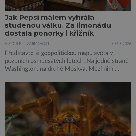
Jak Pepsi málem vyhrála
studenou válku. Za limonádu
dostala ponorky i křižník
HISTORIE
ZAJÍMAVOSTI
6.8.2026
Představte si geopolitickou mapu světa v
pozdních osmdesátých letech. Na jedné straně
Washington, na druhé Moskva. Mezi nimi
jaderný arzenál schopný zničit planetu
padesátkrát dokola, železná opona a miliony
vojáků v permanentní pohotovosti. A pak je tu
Donald Kendall, generální ředitel společnosti
PepsiCo, který se v květnu roku 1989 stává
admirálem flotily, jež čítá sedmnáct […]