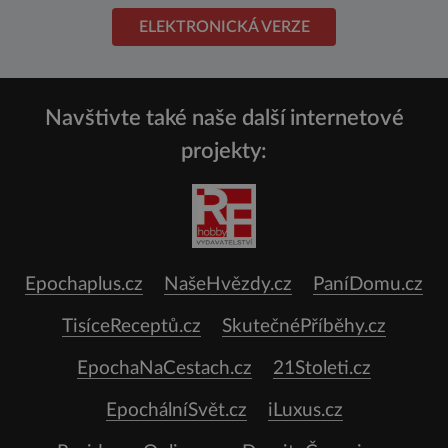
ELEKTRONICKÁ VERZE
Navštivte také naše další internetové
projekty:
Epochaplus.cz
NašeHvězdy.cz
PaníDomu.cz
TisíceReceptů.cz
SkutečnéPříběhy.cz
EpochaNaCestach.cz
21Stoleti.cz
EpochálníSvět.cz
iLuxus.cz