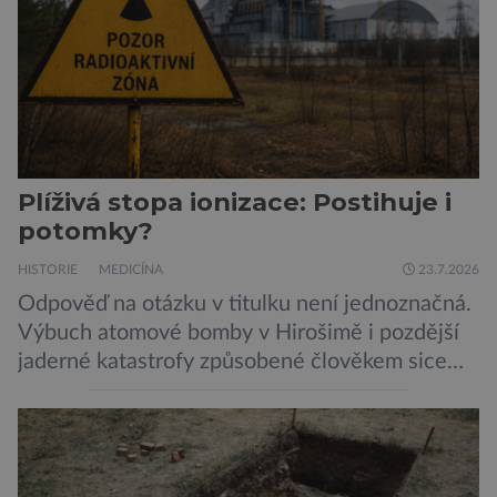
Plíživá stopa ionizace: Postihuje i
potomky?
HISTORIE
MEDICÍNA
23.7.2026
Odpověď na otázku v titulku není jednoznačná.
Výbuch atomové bomby v Hirošimě i pozdější
jaderné katastrofy způsobené člověkem sice
ukázaly, že silné dávky ionizace zabíjejí a že
slabší a dlouhodobé záření poškozuje DNA.
Přesto není stále zcela jasné, nakolik se mutace
vzniklé ozářením přenášejí na potomstvo. Před