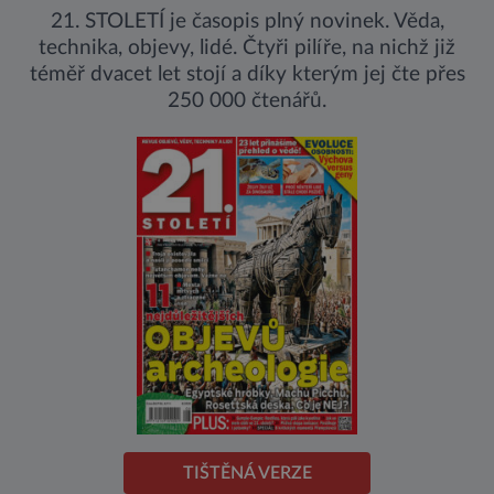
21. STOLETÍ je časopis plný novinek. Věda,
technika, objevy, lidé. Čtyři pilíře, na nichž již
téměř dvacet let stojí a díky kterým jej čte přes
250 000 čtenářů.
TIŠTĚNÁ VERZE