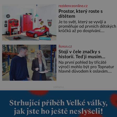
jméno kolegy z práce. Nebo
rezidenceonline.cz
marně v paměti lovíte název
Prostor, který roste s
knížky, kterou jste nedávno
dítětem
přečetli. Je to opravdu tak, s
věkem jako kdyby se paměť
Je to svět, který se vyvíjí a
rozhodla stávkovat. Cvičte
proměňuje od prvních dětských
krůčků až po dospívání.
Správně navržený pokoj
podporuje bezpečí, kreativitu,
soustředění i odpočinek a
iluxus.cz
reaguje na každou etapu života
Stojí v čele značky s
a specifické potřeby dítěte. Pro
historií. Teď ji musím
nejmenší je klíčová
připravit na dalších třicet
jednoduchost, měkkost a
Na první pohled by třicáté
bezpečí, proto by pokoj
let
výročí mohlo být pro Topnatur
miminka měl působit především
hlavně důvodem k oslavám.
klidně a útulně. Předškolní věk
Lucie Ticháčková ho ale vnímá
je
jinak, jako závazek i příležitost
rozhodnout, jak má rodinná
reklama
značka vypadat v dalších l