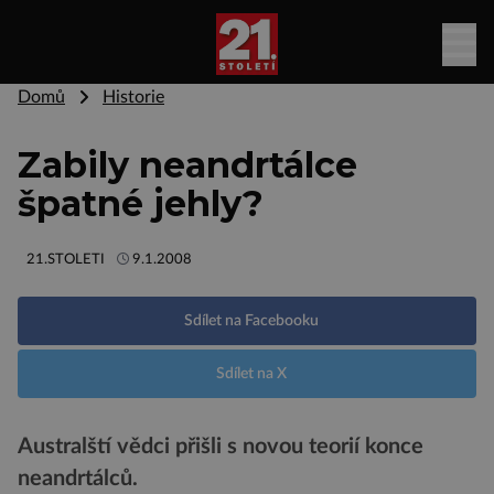
Domů
Historie
Zabily neandrtálce
špatné jehly?
21.STOLETI
9.1.2008
Sdílet na Facebooku
Sdílet na X
Australští vědci přišli s novou teorií konce
neandrtálců.