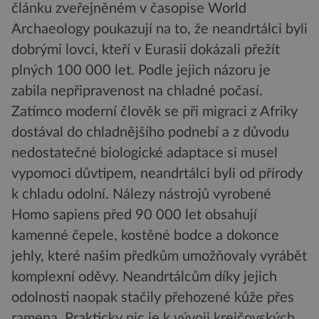
článku zveřejněném v časopise World
Archaeology poukazují na to, že neandrtálci byli
dobrými lovci, kteří v Eurasii dokázali přežít
plných 100 000 let. Podle jejich názoru je
zabila nepřipravenost na chladné počasí.
Zatímco moderní člověk se při migraci z Afriky
dostával do chladnějšího podnebí a z důvodu
nedostatečné biologické adaptace si musel
vypomoci důvtipem, neandrtálci byli od přírody
k chladu odolní. Nálezy nástrojů vyrobené
Homo sapiens před 90 000 let obsahují
kamenné čepele, kostěné bodce a dokonce
jehly, které našim předkům umožňovaly vyrábět
komplexní oděvy. Neandrtálcům díky jejich
odolnosti naopak stačily přehozené kůže přes
ramena. Prakticky nic je k vývoji krejčovských