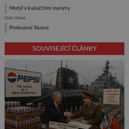
Motýl s kukaččími manýry
Další článek
Probuzení Slunce
SOUVISEJÍCÍ ČLÁNKY