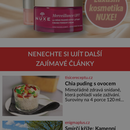
NENECHTE SI UJÍT DALŠÍ
ZAJÍMAVÉ ČLÁNKY
tisicereceptu.cz
Chia puding s ovocem
Mimořádně zdravá snídaně,
která pohladí vaše zažívání.
Suroviny na 4 porce 120 ml
kokosového mléka 30 g chia
semínek 1 lžíce medu Postup
Do misky či přímo do skleniček
nasypeme chia semí
enigmaplus.cz
Smírčí kříže: Kamenní