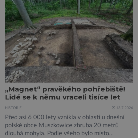
1400 Romů a Sintů, kteří byli v táboře
internováni, v něm vydechli naposledy. Jiné
čekal transport do […]
„Magnet“ pravěkého pohřebiště!
Lidé se k němu vraceli tisíce let
HISTORIE
13.7.2026
Před asi 6 000 lety vznikla v oblasti u dnešní
polské obce Muszkowice zhruba 20 metrů
dlouhá mohyla. Podle všeho bylo místo