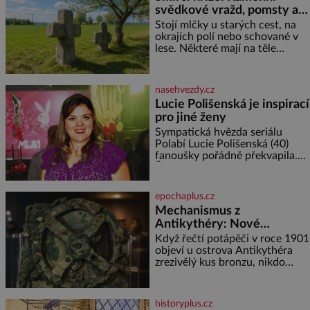
svědkové vražd, pomsty a
dávných vin
Stojí mlčky u starých cest, na
okrajích polí nebo schované v
lese. Některé mají na těle
vytesaný meč, jiné sekeru, v
dalším případě jde jen o prostý
kříž. Na první pohled vypadají
nasehvezdy.cz
jako zapomenuté nábo
Lucie Polišenská je inspirací
pro jiné ženy
Sympatická hvězda seriálu
Polabí Lucie Polišenská (40)
fanoušky pořádně překvapila.
Žena, která je známa svou
přirozeností a na okázalou
módu si příliš nepotrpí, se
epochaplus.cz
vůbec poprvé postavila před
Mechanismus z
objekti
Antikythéry: Nové
výzkumy odhalují další
Když řečtí potápěči v roce 1901
překvapení o starověkém
objeví u ostrova Antikythéra
zrezivělý kus bronzu, nikdo
počítači
netuší, že drží v rukou jeden z
nejúžasnějších vynálezů
starověku. Až moderní
historyplus.cz
rentgenové tomografy odhalí