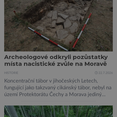
pěti lety, těsně před 35. výročím výbuchu
Černobylské jaderné elektrárny, […]
Archeologové odkryli pozůstatky
místa nacistické zvůle na Moravě
HISTORIE
22.7.2026
Koncentrační tábor v jihočeských Letech,
fungující jako takzvaný cikánský tábor, nebyl na
území Protektorátu Čechy a Morava jediný
takový. Další se nacházel na Moravě, konkrétně
v Hodoníně u Kunštátu. Jeho pozůstatky byly
nedávno odkrývány archeology. Někteří z asi